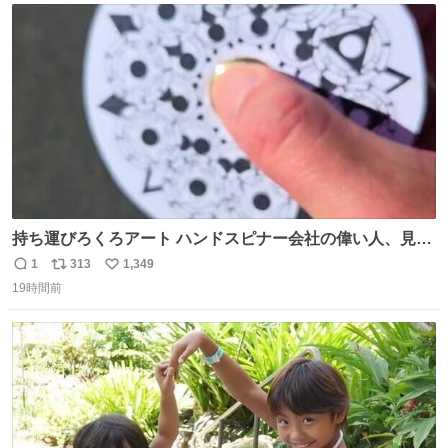
ト
数
数
持ち運びろくろアート ハンドスピナー会社の偉い人、見て
ください。
1
313
1,349
返
リ
い
19時間前
信
ポ
い
数
ス
ね
ト
数
数