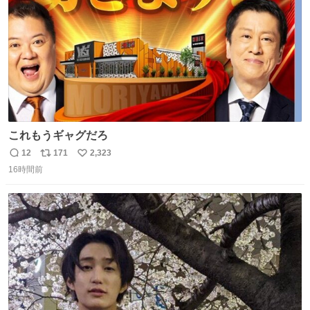
これもうギャグだろ
12
171
2,323
返
リ
い
16時間前
信
ポ
い
数
ス
ね
ト
数
数