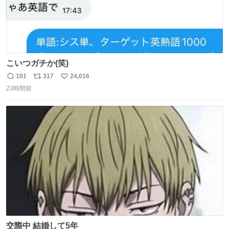
こいつガチか(笑)
101
317
24,016
返
リ
い
23時間前
信
ポ
い
数
ス
ね
ト
数
数
交際中 結婚して5年