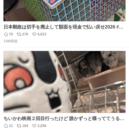
日本郵政は切手を廃止して額面を現金で払い戻せ2026 #日
本郵政 @JapanPostHD_PR
70
276
4,023
返
リ
い
19時間前
信
ポ
い
数
ス
ね
ト
数
数
ちいかわ映画２回目行ったけど 誰かずっと喋っててうるさ
かった 許せねえ
21
184
2,206
返
リ
い