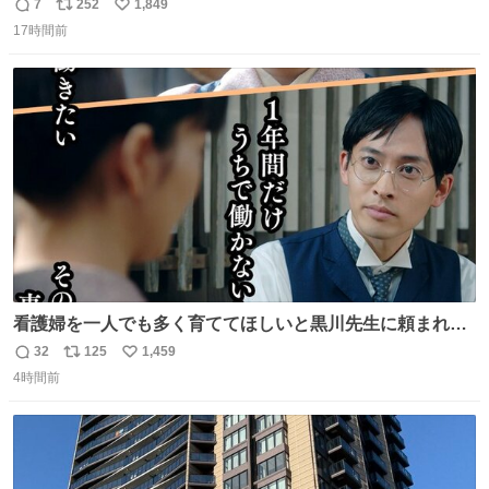
7
252
1,849
返
リ
い
17時間前
信
ポ
い
数
ス
ね
ト
数
数
看護婦を一人でも多く育ててほしいと黒川先生に頼まれ、
１年間だけ黒川病院で働くことにしたりん。 直美はその１
32
125
1,459
返
リ
い
年間で恵風看護婦会を立て直すと話しました。 👇このシー
4時間前
信
ポ
い
ンをぜひ本編で web.nhk/tv/an/kazekaor… #朝ドラ #風薫
数
ス
ね
る 見上愛 上坂樹里 平埜生成
ト
数
数