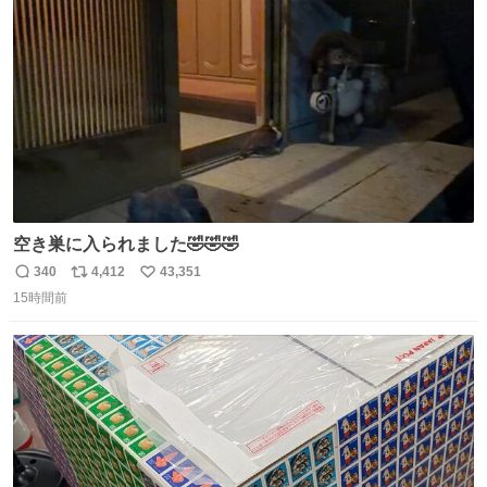
ト
数
数
空き巣に入られました🤣🤣🤣
340
4,412
43,351
返
リ
い
15時間前
信
ポ
い
数
ス
ね
ト
数
数