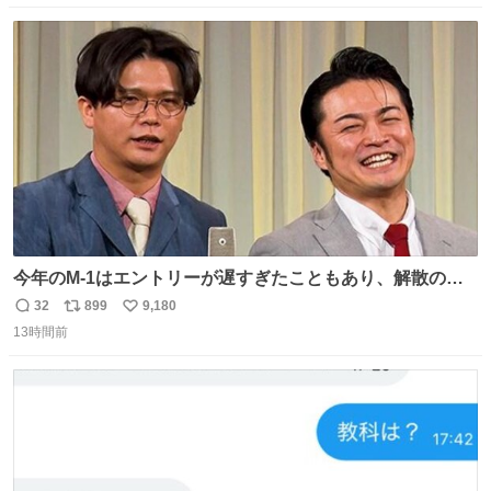
数
ス
ね
ト
数
数
今年のM-1はエントリーが遅すぎたこともあり、解散の可
能性を作り出してからのスタート！！ 遅くなって申し訳な
32
899
9,180
返
リ
い
い🙏 エントリーナンバーは「GO!無策!」でかなり覚えやす
13時間前
信
ポ
い
い！応援をお願いすることになりそう！！
数
ス
ね
ト
数
数