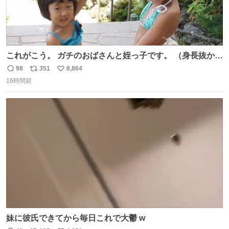
これがこう。 ガチのおばさんと姪っ子です。 （身長抜かさ
れててしぬ笑） #ヤツルギ12 #家族でヒロイン
98
351
8,864
返
リ
い
16時間前
信
ポ
い
数
ス
ね
ト
数
数
妹に彼氏できてから毎日これで大鬱 w