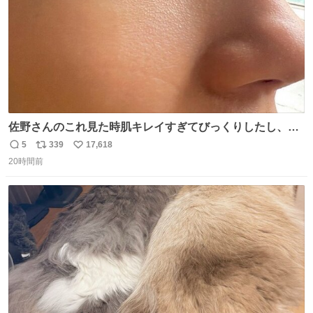
佐野さんのこれ見た時肌キレイすぎてびっくりしたし、や
はりアイドルって体型･肌管理すごすぎる
5
339
17,618
返
リ
い
20時間前
信
ポ
い
数
ス
ね
ト
数
数