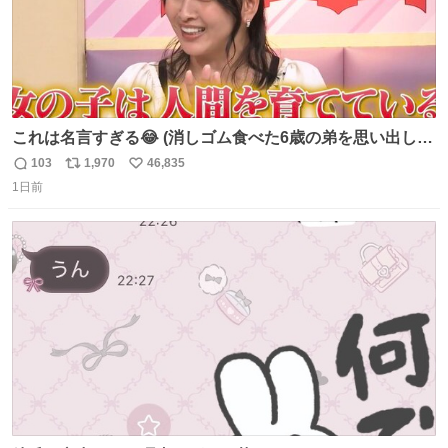
これは名言すぎる😂 (消しゴム食べた6歳の弟を思い出しな
がら)
103
1,970
46,835
返
リ
い
1日前
信
ポ
い
数
ス
ね
ト
数
数