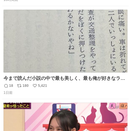
信
ポ
い
数
ス
ね
ト
数
数
今まで読んだ小説の中で最も美しく、最も俺が好きなラス
トシーン
18
180
5,421
返
リ
い
1日前
信
ポ
い
数
ス
ね
ト
数
数