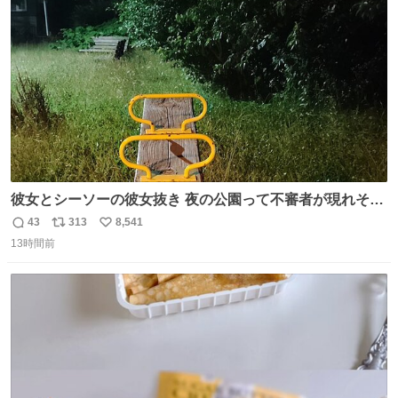
ト
数
数
彼女とシーソーの彼女抜き 夜の公園って不審者が現れそう
で怖いんだよな
43
313
8,541
返
リ
い
13時間前
信
ポ
い
数
ス
ね
ト
数
数