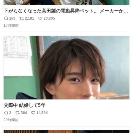
下がらなくなった高田製の電動昇降ベット。 メーカーから
は、完全に見放されたんですが、 見事に85歳の父が治しま
168
2,181
23,805
返
リ
い
した。 うちの父は、トヨタカローラのボディをオート生産
17時間前
信
ポ
い
する、工業ロボットの製作者なんですが、 父が電動ベット
数
ス
ね
の配線をハンダで修理している横で、
ト
数
数
交際中 結婚して5年
2
364
14,594
返
リ
い
20時間前
信
ポ
い
数
ス
ね