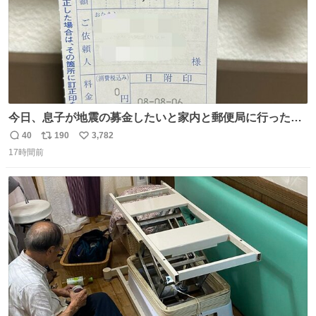
今日、息子が地震の募金したいと家内と郵便局に行ったみ
たいです。おもちゃとか買う選択肢もあったと思うけど、
40
190
3,782
返
リ
い
自分で貯めてた2万円を役に立てて欲しい、みんなも元気
17時間前
信
ポ
い
になって欲しいと。家内も一緒に募金したので、自分も何
数
ス
ね
かできたらなぁと思いました。
ト
数
数