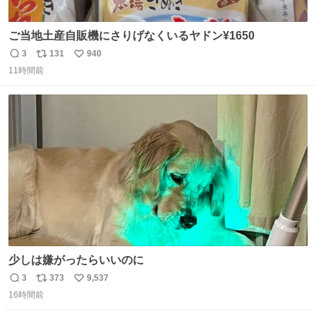
ご当地土産自販機にさりげなくいるヤドン¥1650
3
131
940
返
リ
い
11時間前
信
ポ
い
数
ス
ね
ト
数
数
少しは嫌がったらいいのに
3
373
9,537
返
リ
い
16時間前
信
ポ
い
数
ス
ね