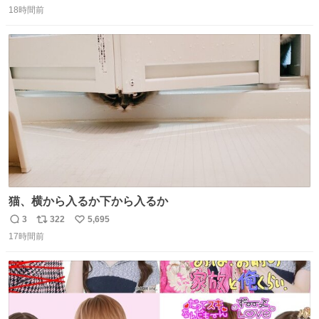
18時間前
信
ポ
い
数
ス
ね
ト
数
数
猫、横から入るか下から入るか
3
322
5,695
返
リ
い
17時間前
信
ポ
い
数
ス
ね
ト
数
数