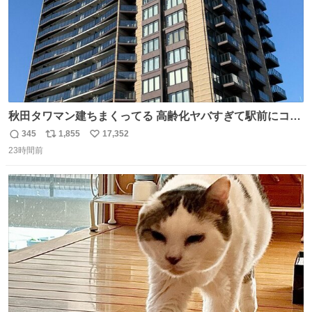
秋田タワマン建ちまくってる 高齢化ヤバすぎて駅前にコン
パクトシティつくって高齢者を住ませる考えらしい 病院も
345
1,855
17,352
返
リ
い
全部駅前にある
23時間前
信
ポ
い
数
ス
ね
ト
数
数