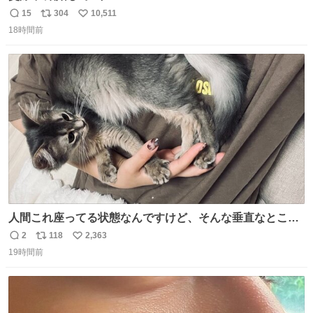
15
304
10,511
返
リ
い
18時間前
信
ポ
い
数
ス
ね
ト
数
数
人間これ座ってる状態なんですけど、そんな垂直なところ
でいきなり天地無用のごろんをかますのは、それは、あま
2
118
2,363
返
リ
い
りに人間を信用しすぎではないか、、、？？？
19時間前
信
ポ
い
数
ス
ね
ト
数
数