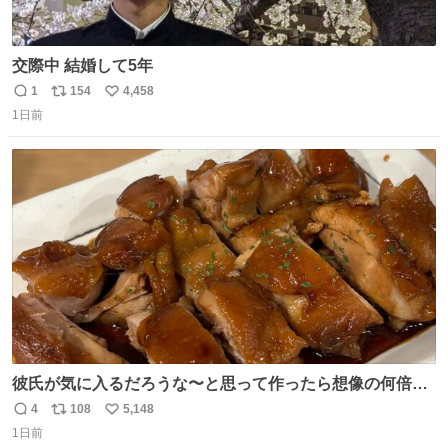
交際中 結婚して5年
1
154
4,458
返
リ
い
1日前
信
ポ
い
数
ス
ね
ト
数
数
彼氏が気に入るだろうな〜と思って作ったら想像の何倍も
美味しい美味しい言ってくれて嬉しい
4
108
5,148
返
リ
い
1日前
信
ポ
い