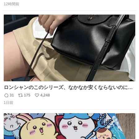
12時間前
信
ポ
い
数
ス
ね
ト
数
数
ロンシャンのこのシリーズ、なかなか安くならないのにセ
ール価格になってる🖤✨レザーなのが反則級にかわいい。
31
175
4,248
返
リ
い
持ってるだけでコーデが格上げされる。
1日前
信
ポ
い
数
ス
ね
ト
数
数