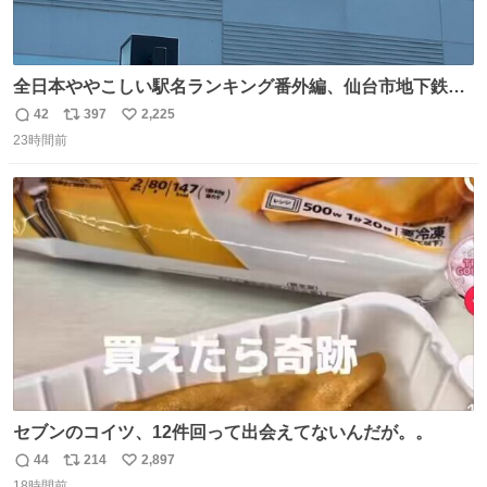
全日本ややこしい駅名ランキング番外編、仙台市地下鉄川
内駅
42
397
2,225
返
リ
い
23時間前
信
ポ
い
数
ス
ね
ト
数
数
セブンのコイツ、12件回って出会えてないんだが。。
44
214
2,897
返
リ
い
18時間前