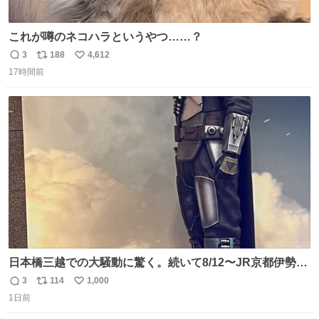
これが噂のネコハラというやつ……？
3
188
4,612
返
リ
い
17時間前
信
ポ
い
数
ス
ね
ト
数
数
日本橋三越での大騒動に驚く。続いて8/12〜JR京都伊勢丹
でPOP UP STOREがオープンするとのこと…皆さんお怪
3
114
1,000
返
リ
い
我なくお買い物を🙏 写真は2026/5/21 ロードショーの前日
1日前
信
ポ
い
。だーれも写真撮ってなかったんだけどなぁ😵‍💫
数
ス
ね