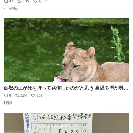
43
135
4,051
返
リ
い
21時間前
信
ポ
い
数
ス
ね
ト
数
数
百獣の王が死を持って発信したのだと思う 高温多湿が尋常
でない日本の夏 どうか早急に飼育の環境を見直して 動物の
6
134
906
返
リ
い
命を護ってください…と 治療中のライオンが助かりますよ
1日前
信
ポ
い
うに すべての動物の命が護られますように 2026.7.3📷多摩
数
ス
ね
動物公園にて 残念ながら個体の識別は出来ません
ト
数
数