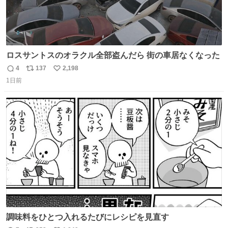
ロスサントスのオラクル全部盗んだら 街の車居なくなった
4
137
2,198
返
リ
い
1日前
信
ポ
い
数
ス
ね
ト
数
数
調味料をひとつ入れるたびにレシピを見直す