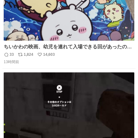
ちいかわの映画、幼児を連れて入場できる回があったので
子どもを連れて観てきたんですけど、セイレーンの登場シ
33
1,824
14,603
返
リ
い
ーンで場内のベビーが一斉に泣き出してたのがとてもよい
13時間前
信
ポ
い
映画体験でした。
数
ス
ね
ト
数
数