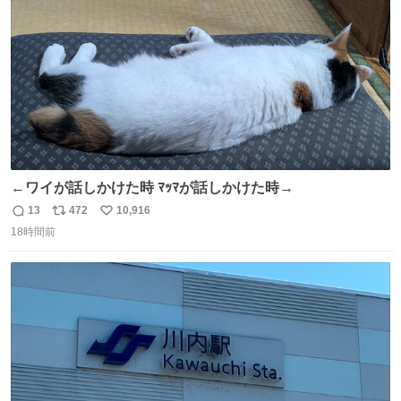
数
←ワイが話しかけた時 ﾏｯﾏが話しかけた時→
13
472
10,916
返
リ
い
18時間前
信
ポ
い
数
ス
ね
ト
数
数