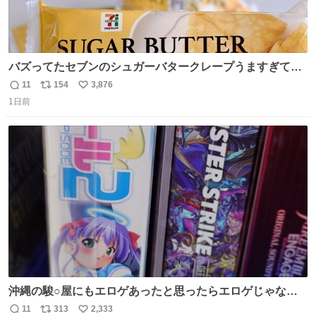
バズってたセブンのシュガーバタークレープうますぎて
7NOWで買い溜め🛒💭
11
154
3,876
返
リ
い
1日前
信
ポ
い
数
ス
ね
ト
数
数
沖縄の駿○屋にもエロゲあったと思ったらエロゲじゃなか
った
11
313
2,333
返
リ
い