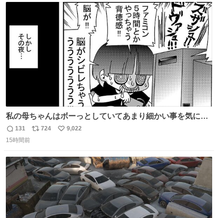
ト
数
数
私の母ちゃんはボーっとしていてあまり細かい事を気にし
ません。優秀な人の多い現代の価値観から見ると、あまり
131
724
9,022
返
リ
い
優秀な母親ではないかもしれません。でも、だからこそ、
15時間前
信
ポ
い
私はそういう母親が大好きです。今も昔もすごくリラック
数
ス
ね
スします。「優秀」と「良い」は別なんですよね。 1/2
ト
数
数