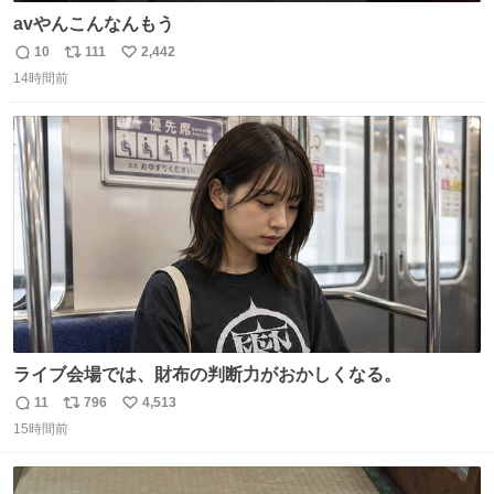
avやんこんなんもう
10
111
2,442
返
リ
い
14時間前
信
ポ
い
数
ス
ね
ト
数
数
ライブ会場では、財布の判断力がおかしくなる。
11
796
4,513
返
リ
い
15時間前
信
ポ
い
数
ス
ね
ト
数