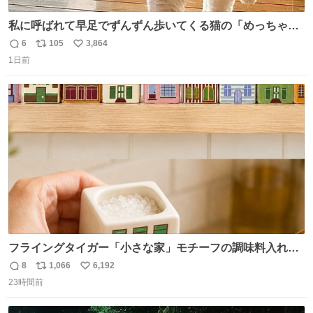
私に呼ばれて早足でずんずん歩いてくる猫の「めっちゃ急
いで来ました」って感じがとても愛おしい
6
105
3,864
返
リ
い
1日前
信
ポ
い
数
ス
ね
ト
数
数
フライングタイガー「小さな家」モチーフの調味料入れ、
並べれば“デンマークの街並み”に ピンク・グリーン・テラ
8
1,066
6,192
返
リ
い
コッタの全9種 - fashion-press.net/news/149552
23時間前
信
ポ
い
数
ス
ね