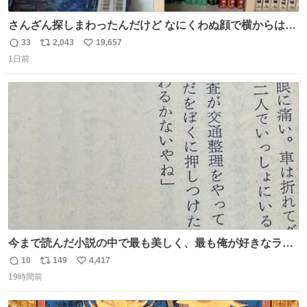
さんざん探しまわったんだけど なにくわぬ顔で横からはえ
てた
33
2,043
19,657
返
リ
い
1日前
信
ポ
い
数
ス
ね
ト
数
数
今まで読んだ小説の中で最も美しく、最も俺が好きなラス
トシーン
10
149
4,417
返
リ
い
19時間前
信
ポ
い
数
ス
ね