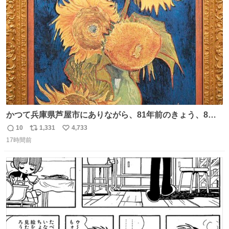
ト
数
数
かつて兵庫県芦屋市にありながら、81年前のきょう、8月6
日の阪神大空襲の折に残念ながら焼失した、 #ゴッホ の幻
10
1,331
4,733
返
リ
い
の「 #ヒマワリ 」。 当館は、東京都にある武者小路実篤記
17時間前
信
ポ
い
念館にご協力いただき、当時発行されたカラー印刷画集よ
数
ス
ね
り陶板で原寸大に再現し、2014年より展示しています。 #
ト
数
数
大塚国際美術館