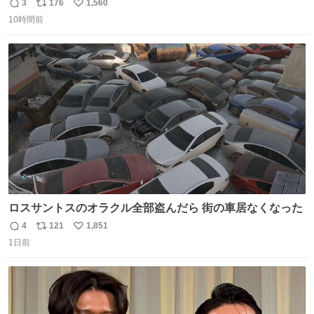
3
176
1,560
返
リ
い
10時間前
信
ポ
い
数
ス
ね
ト
数
数
ロスサントスのオラクル全部盗んだら 街の車居なくなった
4
121
1,851
返
リ
い
1日前
信
ポ
い
数
ス
ね
ト
数
数