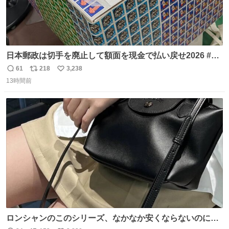
日本郵政は切手を廃止して額面を現金で払い戻せ2026 #日
本郵政 @JapanPostHD_PR
61
218
3,238
返
リ
い
13時間前
信
ポ
い
数
ス
ね
ト
数
数
ロンシャンのこのシリーズ、なかなか安くならないのにセ