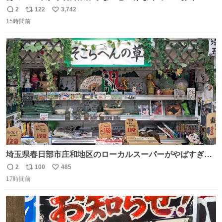
ぎのところ申し訳ないのですが……あの………😥
2
122
3,742
返
リ
い
15時間前
信
ポ
い
数
ス
ね
ト
数
数
埼玉県春日部市庄和地区のローカルスーパーがやばすぎ
る。どこまで売り物でどこから私物か不明なごちゃごちゃ
2
100
485
返
リ
い
の店内には埼玉自虐習字がずらり。日替わり謎汁の試食や
17時間前
信
ポ
い
そこらへんの草使用の埼玉県民限定弁当、コアラのマーチ
数
ス
ね
どわあ～な謎パンなどなんでもあり。クレヨンしんちゃん
ト
数
数
を生んだ町、強すぎる。