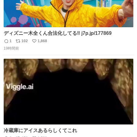
ディズニー木全くん合法化してる‼️ j7p.jp/177869
1
102
1,868
返
リ
い
19時間前
信
ポ
い
数
ス
ね
ト
数
数
冷蔵庫にアイスあるらしくてこれ