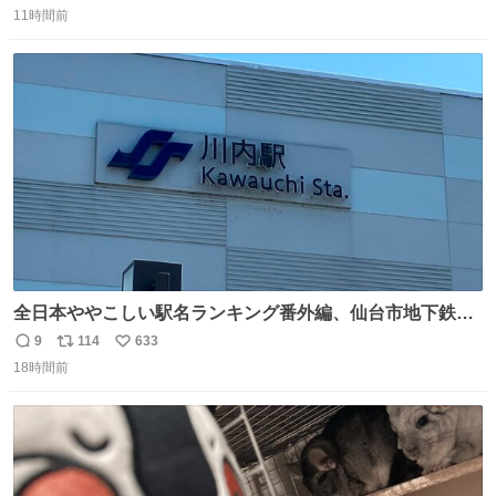
#WTTチャンピオンズ横浜 女子シングルス2回戦 🇯🇵#張本
11時間前
信
ポ
い
美和 3-2 陳熠🇨🇳 11-13/9-11/11-5/12-10/11-5 #テレ東 系
数
ス
ね
#BSテレ東 にて連日放送📺
ト
数
数
全日本ややこしい駅名ランキング番外編、仙台市地下鉄川
内駅
9
114
633
返
リ
い
18時間前
信
ポ
い
数
ス
ね
ト
数
数