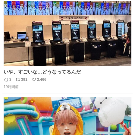
ト
数
数
いや、すごいな…どうなってるんだ
3
391
2,466
返
リ
い
19時間前
信
ポ
い
数
ス
ね
ト
数
数