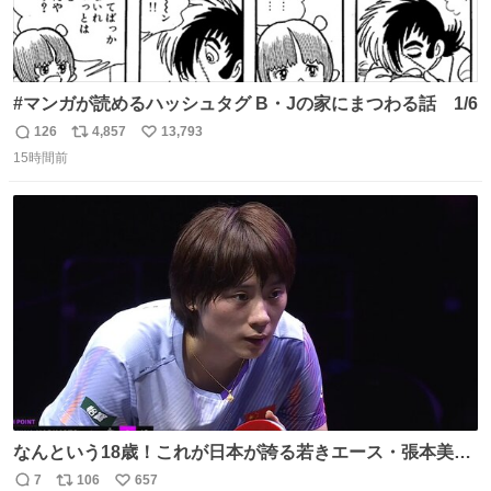
#マンガが読めるハッシュタグ B・Jの家にまつわる話 1/6
126
4,857
13,793
返
リ
い
15時間前
信
ポ
い
数
ス
ね
ト
数
数
なんという18歳！これが日本が誇る若きエース・張本美和
🔥🔥🔥 0-2からの大逆転勝利でベスト8進出を果たす👊💥
7
106
657
返
リ
い