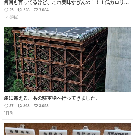
何回も言ってるけど、これ美味すぎんの！！！低カロリー
で満足感エグいから一生食べてる😭
25
228
3,084
返
リ
い
17時間前
信
ポ
い
数
ス
ね
ト
数
数
崖に聳える、あの駐車場へ行ってきました。
27
268
3,058
返
リ
い
1日前
信
ポ
い
数
ス
ね
ト
数
数