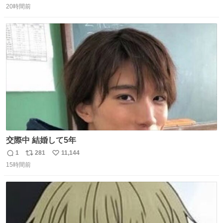
20時間前
信
ポ
い
数
ス
ね
ト
数
数
交際中 結婚して5年
1
281
11,144
返
リ
い
15時間前
信
ポ
い
数
ス
ね
ト
数
数