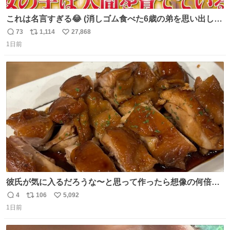
これは名言すぎる😂 (消しゴム食べた6歳の弟を思い出しな
がら)
73
1,114
27,868
返
リ
い
1日前
信
ポ
い
数
ス
ね
ト
数
数
彼氏が気に入るだろうな〜と思って作ったら想像の何倍も
美味しい美味しい言ってくれて嬉しい
4
106
5,092
返
リ
い
1日前
信
ポ
い
数
ス
ね