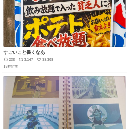
すごいこと書くなあ
238
3,147
38,308
返
リ
い
18時間前
信
ポ
い
数
ス
ね
ト
数
数