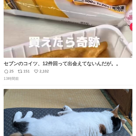
数
セブンのコイツ、12件回って出会えてないんだが。。
25
151
2,102
返
リ
い
13時間前
信
ポ
い
数
ス
ね
ト
数
数