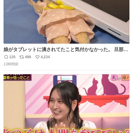
娘がタブレットに潰されてたこと気付かなかった。 旦那だ
けは娘の波長を感じ取れるから声出せずともSOSが伝わっ
120
498
4,234
返
リ
い
たらしい。 急いで旦那が救出して、泣きじゃくる娘に自分
13時間前
信
ポ
い
も謝って抱きしめようとしたら、ビンタされてしまった。
数
ス
ね
3回ほど。 小さい手だけど、地味に痛い。 その後、娘は旦
ト
数
数
那に泣きついてた。