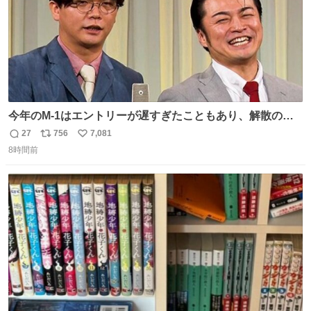
今年のM-1はエントリーが遅すぎたこともあり、解散の可
能性を作り出してからのスタート！！ 遅くなって申し訳な
27
756
7,081
返
リ
い
い🙏 エントリーナンバーは「GO!無策!」でかなり覚えやす
8時間前
信
ポ
い
い！応援をお願いすることになりそう！！
数
ス
ね
ト
数
数