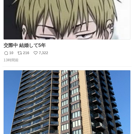
交際中 結婚して5年
10
216
7,322
返
リ
い
13時間前
信
ポ
い
数
ス
ね
ト
数
数