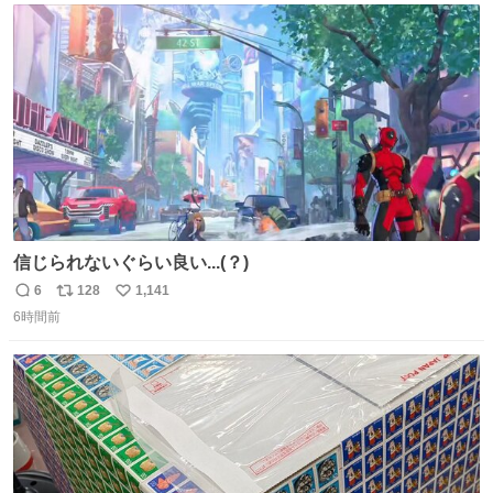
は1人あたり上限1万円、国際線は上限2万円まで支払う。
ト
数
数
信じられないぐらい良い...(？)
6
128
1,141
返
リ
い
6時間前
信
ポ
い
数
ス
ね
ト
数
数