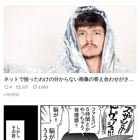
数
ス
ね
ト
数
数
ネットで拾ったわけの分からない画像の答え合わせがされ
ていくw
4
127
2,053
返
リ
い
14時間前
信
ポ
い
数
ス
ね
ト
数
数