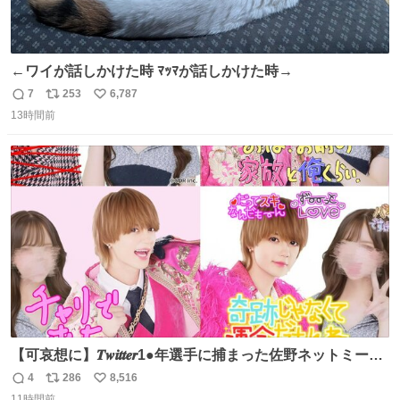
←ワイが話しかけた時 ﾏｯﾏが話しかけた時→
7
253
6,787
返
リ
い
13時間前
信
ポ
い
数
ス
ね
ト
数
数
【可哀想に】𝑻𝒘𝒊𝒕𝒕𝒆𝒓1●年選手に捕まった佐野ネットミーム
勇斗さんのコラボプリ
4
286
8,516
返
リ
い
11時間前