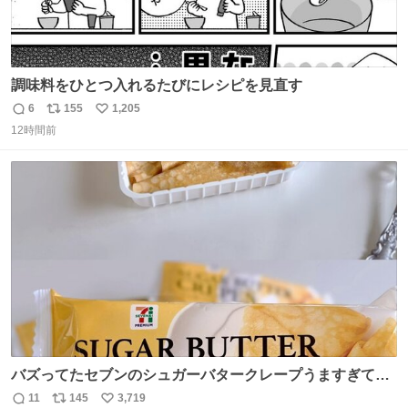
調味料をひとつ入れるたびにレシピを見直す
6
155
1,205
返
リ
い
12時間前
信
ポ
い
数
ス
ね
ト
数
数
バズってたセブンのシュガーバタークレープうますぎて
7NOWで買い溜め🛒💭
11
145
3,719
返
リ
い