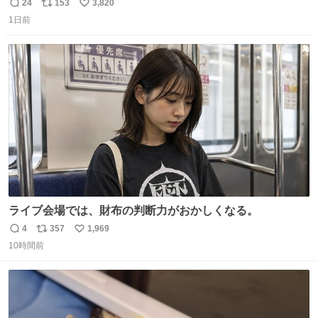
ール価格になってる🖤✨レザーなのが反則級にかわいい。
24
153
3,820
返
リ
い
持ってるだけでコーデが格上げされる。
1日前
信
ポ
い
数
ス
ね
ト
数
数
ライブ会場では、財布の判断力がおかしくなる。
4
357
1,969
返
リ
い
10時間前
信
ポ
い
数
ス
ね
ト
数
数