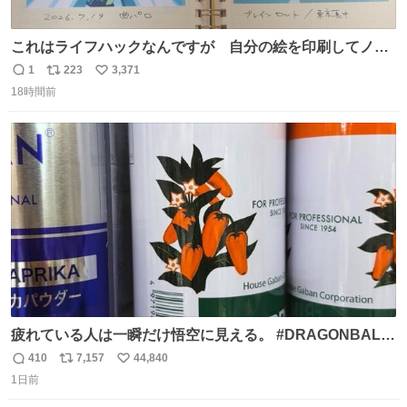
これはライフハックなんですが 自分の絵を印刷してノー
トに貼って日付とキャプションを一言添えると 結構健康に
1
223
3,371
返
リ
い
いいです。
18時間前
信
ポ
い
数
ス
ね
ト
数
数
疲れている人は一瞬だけ悟空に見える。 #DRAGONBALL
#ドラゴンボール
410
7,157
44,840
返
リ
い
1日前
信
ポ
い
数
ス
ね