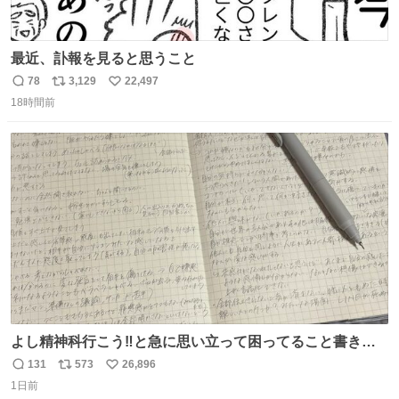
最近、訃報を見ると思うこと
78
3,129
22,497
返
リ
い
18時間前
信
ポ
い
数
ス
ね
ト
数
数
よし精神科行こう‼️と急に思い立って困ってること書き出
してたらペン止まらなくなってすごい勢いで埋まってワロ
131
573
26,896
返
リ
い
タ
1日前
信
ポ
い