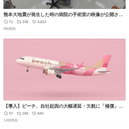
熊本大地震が発生した時の病院の手術室の映像が公開され
ていたがとにかく怖すぎる x.com/nhk_news/statu…
71
338
4,822
返
リ
い
news.web.nhk/newsweb/na/na-… #熊本 #大地震 #手術室
9時間前
信
ポ
い
数
ス
ね
ト
数
数
【導入】ピーチ、自社起因の大幅遅延・欠航に「補償」開
始へ news.livedoor.com/article/detail… 同社に起因する理
57
168
844
返
リ
い
由によって大幅遅延や欠航が発生した場合、乗客が負担し
14時間前
信
ポ
い
た宿泊費や交通費を、領収書の事後申請に基づき、国内線
数
ス
ね