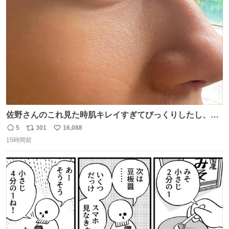
ト
数
数
佐野さんのこれ見た時肌キレイすぎてびっくりしたし、や
はりアイドルって体型･肌管理すごすぎる
5
301
16,088
返
リ
い
15時間前
信
ポ
い
数
ス
ね
ト
数
数