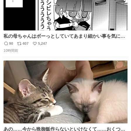
私の母ちゃんはボーっとしていてあまり細かい事を気にし
ません。優秀な人の多い現代の価値観から見ると、あまり
90
407
5,247
返
リ
い
優秀な母親ではないかもしれません。でも、だからこそ、
10時間前
信
ポ
い
私はそういう母親が大好きです。今も昔もすごくリラック
数
ス
ね
スします。「優秀」と「良い」は別なんですよね。 1/2
ト
数
数
あの……今から晩御飯作らないといけなくて……おくつろ