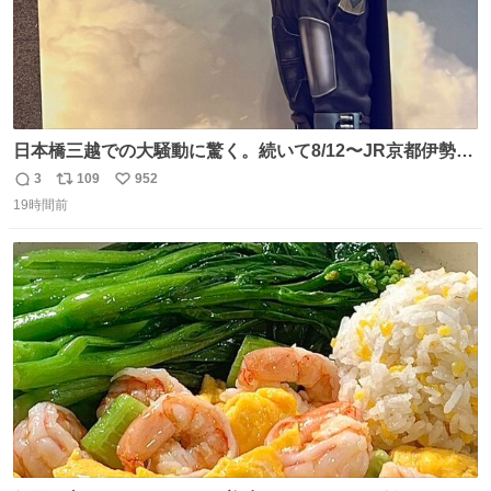
日本橋三越での大騒動に驚く。続いて8/12〜JR京都伊勢丹
でPOP UP STOREがオープンするとのこと…皆さんお怪
3
109
952
返
リ
い
我なくお買い物を🙏 写真は2026/5/21 ロードショーの前日
19時間前
信
ポ
い
。だーれも写真撮ってなかったんだけどなぁ😵‍💫
数
ス
ね
ト
数
数