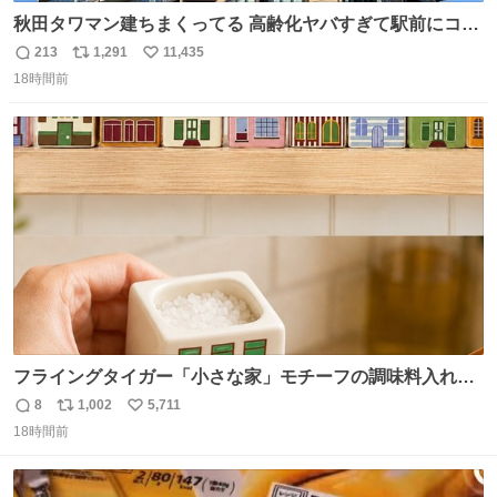
秋田タワマン建ちまくってる 高齢化ヤバすぎて駅前にコン
パクトシティつくって高齢者を住ませる考えらしい 病院も
213
1,291
11,435
返
リ
い
全部駅前にある
18時間前
信
ポ
い
数
ス
ね
ト
数
数
フライングタイガー「小さな家」モチーフの調味料入れ、
並べれば“デンマークの街並み”に ピンク・グリーン・テラ
8
1,002
5,711
返
リ
い
コッタの全9種 - fashion-press.net/news/149552
18時間前
信
ポ
い
数
ス
ね
ト
数