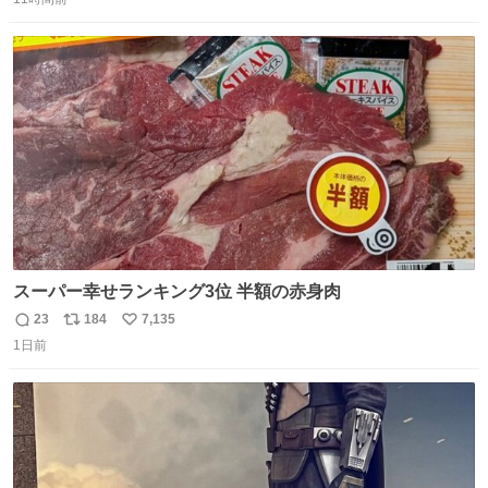
信
ポ
い
数
ス
ね
ト
数
数
スーパー幸せランキング3位 半額の赤身肉
23
184
7,135
返
リ
い
1日前
信
ポ
い
数
ス
ね
ト
数
数