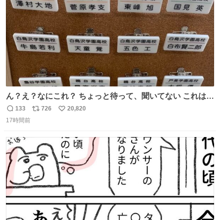
ん？え？なにこれ？ ちょっと待って、聞いてない これは販
売されているのもですか？
133
726
20,820
返
リ
い
17時間前
信
ポ
い
数
ス
ね
ト
数
数