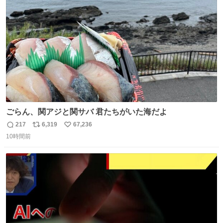
ト
数
数
ごらん、関アジと関サバ 君たちがいた海だよ
217
6,319
67,236
返
リ
い
10時間前
信
ポ
い
数
ス
ね
ト
数
数