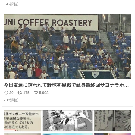
の世に置いていくなんてひどいことはできない…と思って
19時間前
信
ポ
い
から、猫のこの可愛さと愛嬌なら未来永劫ほかの人間に可
数
ス
ね
愛がられて困ることもなかろうなと思ったのでやっぱり猫
ト
数
数
よ不老不死でいてくれ
今日友達に誘われて野球初観戦で延長最終回サヨナラホー
ムラン見れたんですけど、これが野球ですか？ 鳥肌止まら
30
175
5,998
返
リ
い
んです笑
20時間前
信
ポ
い
数
ス
ね
ト
数
数