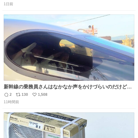
1日前
信
ポ
い
数
ス
ね
ト
数
数
新幹線の乗務員さんはなかなか声をかけづらいのだけど😅
ルミエールの運転士さん、運転台にカメラマン向けたらお
2
130
1,508
返
リ
い
二人で敬礼🫡✨ 暗くて上手く撮れないなぁ…な顔してた
11時間前
信
ポ
い
ら、わざわざ車外に出て来てくださり✨ 「フリー素材なの
数
ス
ね
で載せて大丈夫です！」と自ら言ってくださる親切気さく
ト
数
数
なS運転士さん感謝