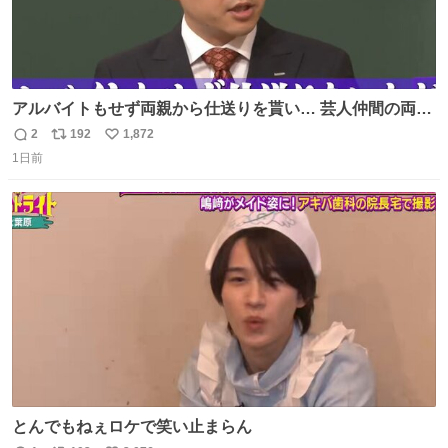
アルバイトもせず両親から仕送りを貰い… 芸人仲間の両親
のスネまでかじる!? ドンデコルテ銀次⚡️ 無料見逃し配信は
2
192
1,872
返
リ
い
こちらから ▶︎abema.go.link/gBLVb ◤しくじり先生
1日前
信
ポ
い
ABEMAにて毎週最新話無料配信中◢ @10000nabe
数
ス
ね
@akmllube0617
ト
数
数
とんでもねぇロケで笑い止まらん