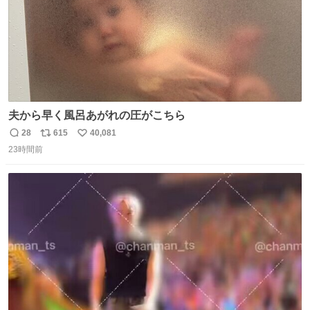
夫から早く風呂あがれの圧がこちら
28
615
40,081
返
リ
い
23時間前
信
ポ
い
数
ス
ね
ト
数
数