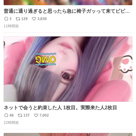
普通に通り過ぎると思ったら急に椅子ガッって来てビビっ
た。そんでまじいい匂い。← #超特急_ESCORT
3
129
3,830
返
リ
い
11時間前
信
ポ
い
数
ス
ね
ト
数
数
ネットで会うと約束した人 1枚目。実際来た人2枚目
48
137
7,002
返
リ
い
22時間前
信
ポ
い
数
ス
ね