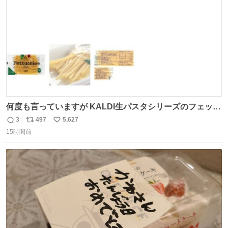
数
何度も言っていますが KALDI生パスタシリーズのフェット
チーネは 真剣(ガチ)で美味いぞ
3
497
5,627
返
リ
い
15時間前
信
ポ
い
数
ス
ね
ト
数
数