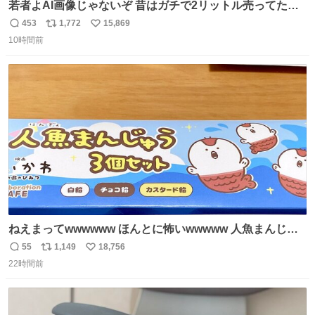
若者よAI画像じゃないぞ 昔はガチで2リットル売ってたん
やでw
453
1,772
15,869
返
リ
い
10時間前
信
ポ
い
数
ス
ね
ト
数
数
ねえまってwwwwww ほんとに怖いwwwww 人魚まんじゅ
う買ってきたから私も永遠のいのちを…ぐへへ…と思いな
55
1,149
18,756
返
リ
い
がら1つ食べたら 奥歯欠けたんだけど！！！！？？？ しか
22時間前
信
ポ
い
もガッツリ😭 まんじゅうだよ？？？？？？ ガリッて言っ
数
ス
ね
たから何？と思って口から出したら自分の歯wwwwww セ
ト
数
数
イレーンの呪いじゃん😭