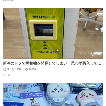
信
ポ
い
数
ス
ね
ト
数
数
新潟のドフで両替機を発見してしまい、思わず購入してし
まい大阪に発送するイベントが発生
3
237
9,657
返
リ
い
1日前
信
ポ
い
数
ス
ね
ト
数
数