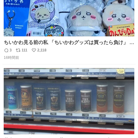
ちいかわ見る前の私 「ちいかわグッズは買ったら負け」 今
「  ︎︎ ︎︎ 」
3
111
2,118
返
リ
い
16時間前
信
ポ
い
数
ス
ね
ト
数
数