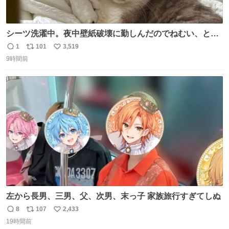
シーツ洗濯中。夜中壁紙破壊に勤しんだのでねむい、との
こと。
1
101
3,519
返
リ
い
9時間前
信
ポ
い
数
ス
ね
ト
数
数
左から長男、三男、父、次男、末っ子 家族旅行すぎてしぬ
8
107
2,433
返
リ
い
19時間前
信
ポ
い