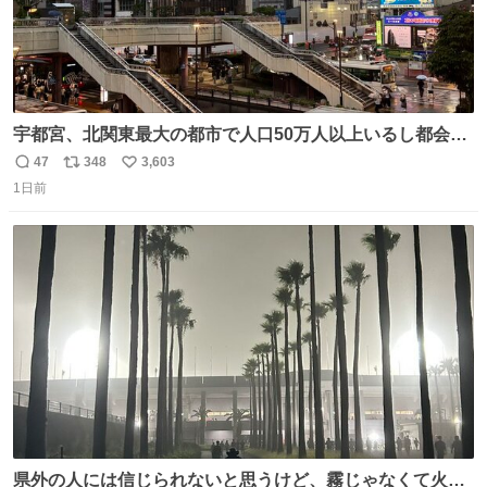
宇都宮、北関東最大の都市で人口50万人以上いるし都会何
だろうなと思っていたら想像以上に都会で興奮した
47
348
3,603
返
リ
い
1日前
信
ポ
い
数
ス
ね
ト
数
数
県外の人には信じられないと思うけど、霧じゃなくて火山