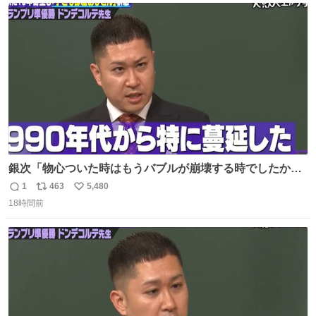
ト
数
数
銀次「物心ついた時はもうバブルが崩壊する時でしたか
ら。不況の中に育ち、自分の好きなことをして、夢を叶え
1
463
5,480
返
リ
い
なさいと、いうふうに言われました。その1990年代から特
18時間前
信
ポ
い
に蔓延しましたこの個人主義教育が生み出した化け物、そ
数
ス
ね
れが私 渡辺銀次でございます」
ト
数
数
youtu.be/QBDnUH0BFPQ