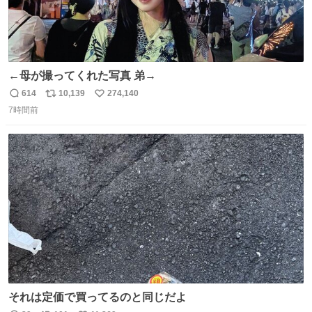
←母が撮ってくれた写真 弟→
614
10,139
274,140
返
リ
い
7時間前
信
ポ
い
数
ス
ね
ト
数
数
それは定価で買ってるのと同じだよ