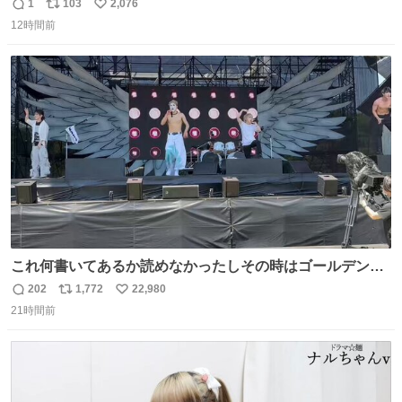
1
103
2,076
返
リ
い
12時間前
信
ポ
い
数
ス
ね
ト
数
数
これ何書いてあるか読めなかったしその時はゴールデンボ
ンバーの告知の演出かと思ってだけどガチの不審者だった
202
1,772
22,980
返
リ
い
みたいね 珍しく女々しくて普通に歌ってると思ったら結局
21時間前
信
ポ
い
これが一番のサプライズになってしまった😱 とにかく大事
数
ス
ね
にならなくて良かったよ #LuckyFes #ゴールデンボンバー
ト
数
数
#金爆