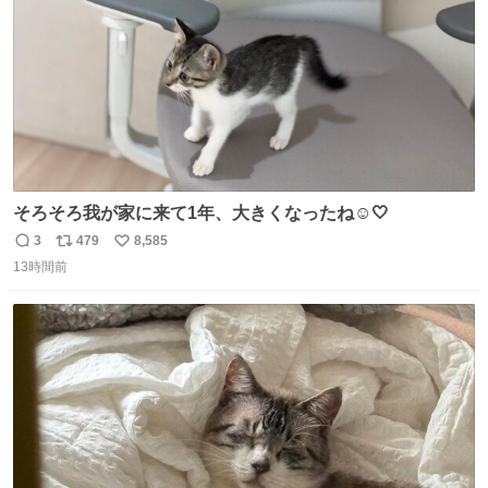
そろそろ我が家に来て1年、大きくなったね☺️🤍
3
479
8,585
返
リ
い
13時間前
信
ポ
い
数
ス
ね
ト
数
数