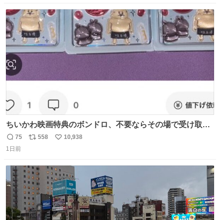
数
ス
ね
ト
数
数
ちいかわ映画特典のボンドロ、不要ならその場で受け取り
辞退すれば良いのに白々しい
75
558
10,938
返
リ
い
1日前
信
ポ
い
数
ス
ね
ト
数
数