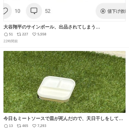
大谷翔平のサインボール、出品されてしまう…
51
227
5,558
返
リ
い
22時間前
信
ポ
い
数
ス
ね
ト
数
数
今日もミートソースで皿が死んだので、天日干しをしてい
ます🍝 ありがとう先人の知恵
13
465
7,293
返
リ
い