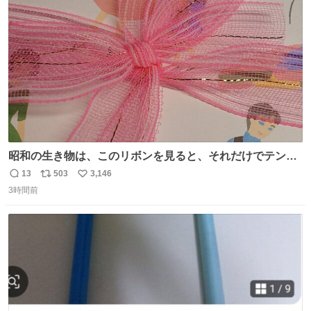
ト
数
数
昭和の生き物は、このリボンを見ると、それだけでテンシ
ョンが上がるのである。
13
503
3,146
返
リ
い
3時間前
信
ポ
い
数
ス
ね
ト
数
数