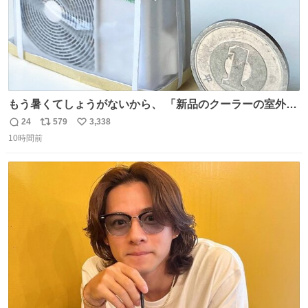
もう暑くてしょうがないから、 「新品のクーラーの室外機
のミニチュア」 でも見ていってよ
24
579
3,338
返
リ
い
10時間前
信
ポ
い
数
ス
ね
ト
数
数