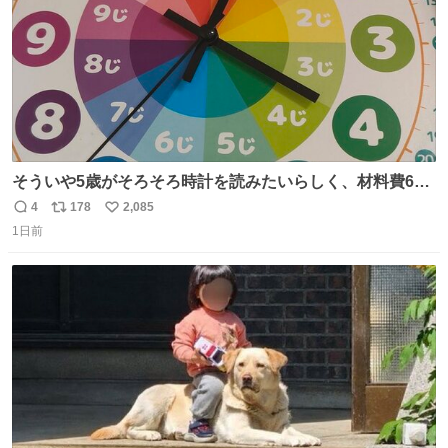
そういや5歳がそろそろ時計を読みたいらしく、材料費600
円で作れる知育時計作ってみた！ めっちゃ簡単！ ありがと
4
178
2,085
返
リ
い
う先人！
1日前
信
ポ
い
数
ス
ね
ト
数
数