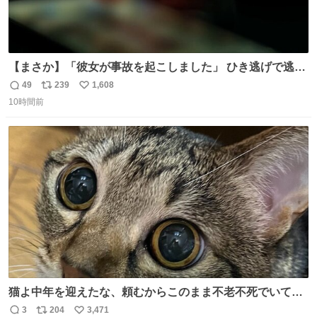
【まさか】「彼女が事故を起こしました」 ひき逃げで逃走
した男、AIの相談履歴で“ウソ発覚” 警察が男のスマホを押
49
239
1,608
返
リ
い
収して解析すると、出頭する前に事故の詳しい状況やどう
10時間前
信
ポ
い
対応すればいいかをAIに相談していたことがわかった。し
数
ス
ね
かし、AIの回答は「正直に警察に話すように」だった。
ト
数
数
猫よ中年を迎えたな、頼むからこのまま不老不死でいてく
れ…と願ってから、いや人間の家族が死に絶えて猫だけこ
3
204
3,471
返
リ
い