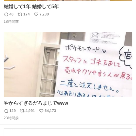
結婚して1年 結婚して5年
40
174
7,230
返
リ
い
18時間前
信
ポ
い
数
ス
ね
ト
数
数
やからすぎるだろまじでwww
129
4,991
64,173
返
リ
い
23時間前
信
ポ
い
数
ス
ね
ト
数