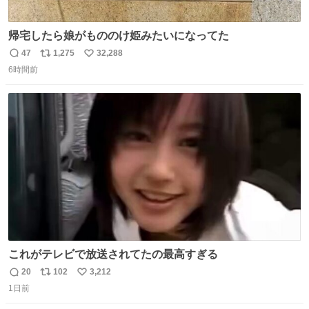
帰宅したら娘がもののけ姫みたいになってた
47
1,275
32,288
返
リ
い
6時間前
信
ポ
い
数
ス
ね
ト
数
数
これがテレビで放送されてたの最高すぎる
20
102
3,212
返
リ
い
1日前
信
ポ
い
数
ス
ね