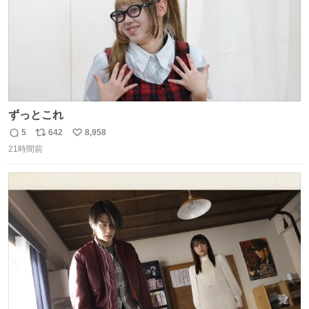
ずっとこれ
5
642
8,958
返
リ
い
21時間前
信
ポ
い
数
ス
ね
ト
数
数