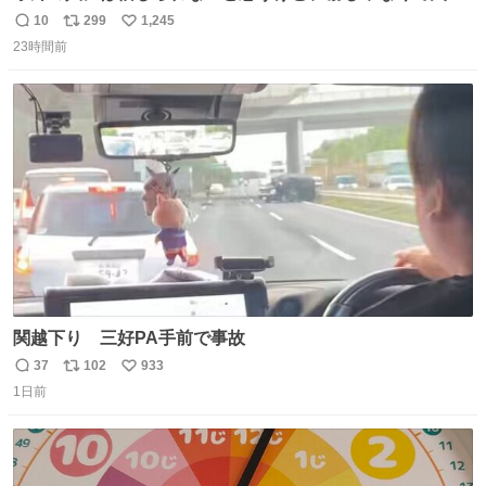
灰です🌋 #桜島
10
299
1,245
返
リ
い
23時間前
信
ポ
い
数
ス
ね
ト
数
数
関越下り 三好PA手前で事故
37
102
933
返
リ
い
1日前
信
ポ
い
数
ス
ね
ト
数
数