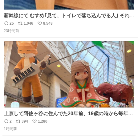
新幹線にて むすめ｢見て、トイレで落ち込んでる人｣ それに
しか見えなくなった どうしてくれるんだ
25
1,046
8,548
返
リ
い
23時間前
信
ポ
い
数
ス
ね
ト
数
数
上京して阿佐ヶ谷に住んでた20年前、19歳の時から毎年参
加してるお祭りなのでとっても感慨深いです。うれしーー
2
394
1,280
返
リ
い
ー！作っていただいた方本当にありがとう。
1時間前
信
ポ
い
数
ス
ね