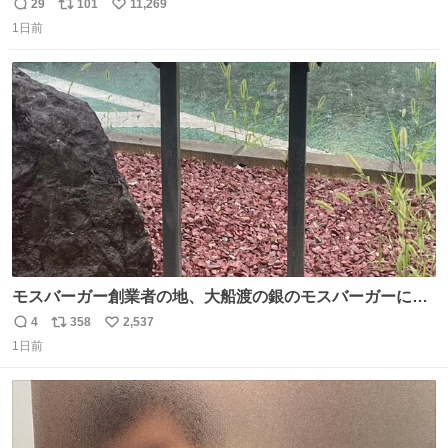
29
101
11,269
返
リ
い
1日前
信
ポ
い
数
ス
ね
ト
数
数
モスバーガー創業者の地、大船渡の銀のモスバーガーに一
礼。
4
358
2,537
返
リ
い
1日前
信
ポ
い
数
ス
ね
ト
数
数