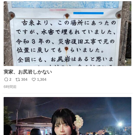
ト
数
数
実家、お尻岩しかない
2
304
1,304
返
リ
い
6時間前
信
ポ
い
数
ス
ね
ト
数
数