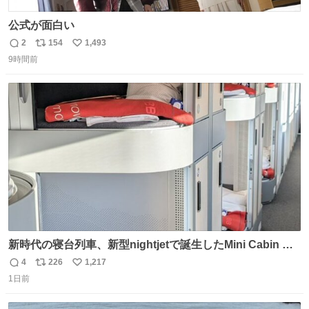
公式が面白い
2
154
1,493
返
リ
い
9時間前
信
ポ
い
数
ス
ね
ト
数
数
新時代の寝台列車、新型nightjetで誕生したMini Cabin ま
さに走るカプセルホテルといった感じで、一人旅で利用す
4
226
1,217
返
リ
い
るのにはちょうどいい設備。 他の人も言ってましたが、サ
1日前
信
ポ
い
ンライズの後継に欲しい…
数
ス
ね