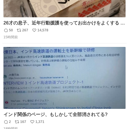
26才の息子、近年行動援護を使ってお出かけをよくする 親
との外出はもう嫌らしい。 中身は小学生位なのに小癪な😅
50
267
14,578
返
リ
い
昨日は夜のショッピングモールに行った 先に寝といてよ❗
15時間前
信
ポ
い
と何度も何度も言い残して。 起きたら冷蔵庫に… ああ、こ
数
ス
ね
れ買いに行ってくれたんだ…😭
ト
数
数
インド関係のページ、もしかして全部消されてる?
2
167
1,371
返
リ
い
18時間前