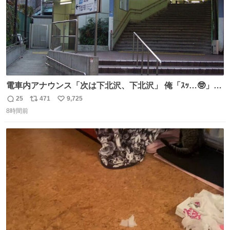
電車内アナウンス「次は下北沢、下北沢」 俺「ｽｯ…🤓」
(立ち上がる) 周りの乗客「(やっぱりな……)」
25
471
9,725
返
リ
い
8時間前
信
ポ
い
数
ス
ね
ト
数
数