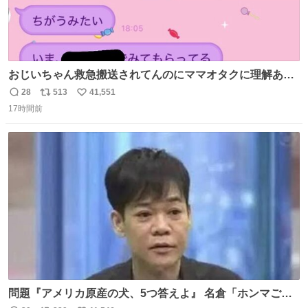
おじいちゃん救急搬送されてんのにママオタクに理解あっ
て不謹慎だけどウケる
28
513
41,551
返
リ
い
17時間前
信
ポ
い
数
ス
ね
ト
数
数
問題『アメリカ原産の犬、5つ答えよ』 名倉「ホンマごめ