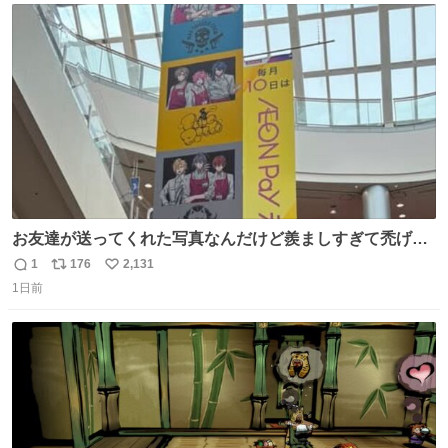
ト
数
数
お友達が送ってくれた写真なんだけど羨ましすぎて禿げそ
う
1
176
2,131
返
リ
い
1日前
信
ポ
い
数
ス
ね
ト
数
数