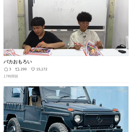
数
バカおもろい
3
290
15,172
返
リ
い
17時間前
信
ポ
い
数
ス
ね
ト
数
数