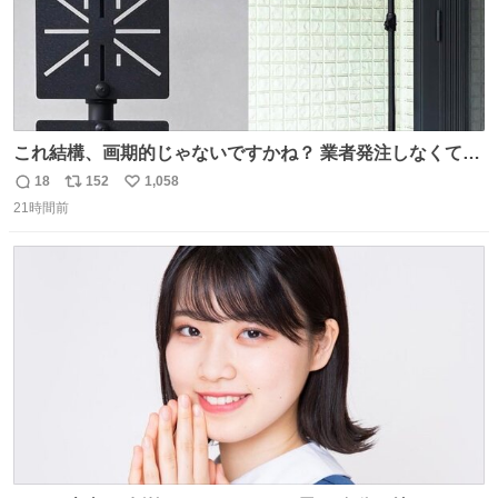
これ結構、画期的じゃないですかね？ 業者発注しなくて
も、誰でも簡単に防犯カメラ設置が… 町の電気屋さんでも
18
152
1,058
返
リ
い
施工できそう
21時間前
信
ポ
い
数
ス
ね
ト
数
数