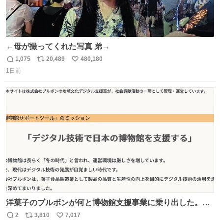
←母が撮ってくれた写真 弟→
1,075
20,489
480,180
返
リ
い
1日前
信
ポ
い
数
ス
ね
ト
数
数
洋菓子のブルボンが何と博物館支援事業に乗り出した。
「菓子食品製造業として製品の品質と生産性の向上を目的
2
3,810
7,017
返
リ
い