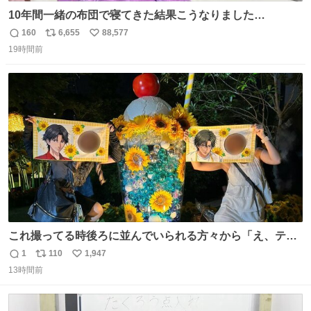
10年間一緒の布団で寝てきた結果こうなりました…
160
6,655
88,577
返
リ
い
19時間前
信
ポ
い
数
ス
ね
ト
数
数
これ撮ってる時後ろに並んでいられる方々から「え、テニ
スの王子様………？」って聞こえてきて激アツ
1
110
1,947
返
リ
い
13時間前
信
ポ
い
数
ス
ね
ト
数