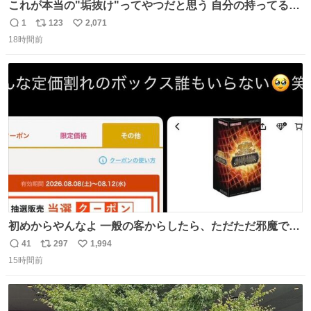
これが本当の"垢抜け"ってやつだと思う 自分の持ってるポ
テンシャルを最大限活かしてるもん 私も整形とかじゃなく
1
123
2,071
返
リ
い
て、こういう垢抜け方したい
18時間前
信
ポ
い
数
ス
ね
ト
数
数
初めからやんなよ 一般の客からしたら、ただただ邪魔でし
かないのよ
41
297
1,994
返
リ
い
15時間前
信
ポ
い
数
ス
ね
ト
数
数