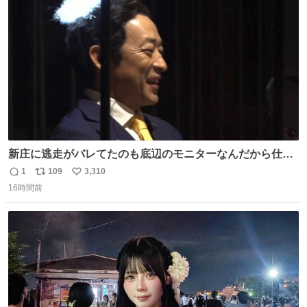
薫る #風薫るオフショット 見上愛 上坂樹里 水野美紀 早坂
ト
数
数
美海 英茉
新庄に逃走がバレてたのも底辺のモニターなんだから仕方
ないと開き直る山本w w w w w w #VIVANT #悪役会議室
1
109
3,310
返
リ
い
16時間前
信
ポ
い
数
ス
ね
ト
数
数