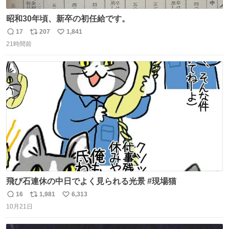
昭和30年頃、新卒の初任給です。
17
207
1,841
返
リ
い
21時間前
信
ポ
い
数
ス
ね
ト
数
数
飛び石連休の中日でよく見られる光景 #現場猫
16
1,981
6,313
返
リ
い
10月21日
信
ポ
い
数
ス
ね