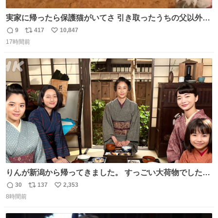
実家に帰ったら保護猫がいてさ 引き取ったうちの父以外に
は威嚇してくるよって話を聞いてたんだけど僕は大丈夫そ
9
417
10,847
返
リ
い
う 可愛いなこいつ
17時間前
信
ポ
い
数
ス
ね
ト
数
数
りんが新潟から帰ってきました。 すっごい大荷物でした
ね…… 久しぶりにみんなそろってのご飯。 安はおめでた。
30
137
2,353
返
リ
い
環もうれしそうでした。 👇りん、おかえりなさい
8時間前
信
ポ
い
web.nhk/tv/an/kazekaor…［見逃し配信中］ #朝ドラ #風
数
ス
ね