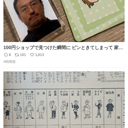
100円ショップで見つけた瞬間に ピンときてしまって 家に
あった証明写真で作ってしまったよ オリジナルキーホルダ
8
101
1,013
返
リ
い
ー
4時間前
信
ポ
い
数
ス
ね
ト
数
数