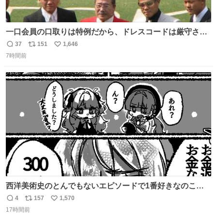
一口会員の口取りは特例だから、ドレスコードは厳守させ
るべき。
37
151
1,646
返
リ
い
7時間前
信
ポ
い
数
ス
ね
ト
数
数
西洋美術史のとんでもないエピソードで1番好きなのこれ
モネのエピソード大体面白い #絵がみの美術史創作
4
157
1,570
返
リ
い
17時間前
信
ポ
い