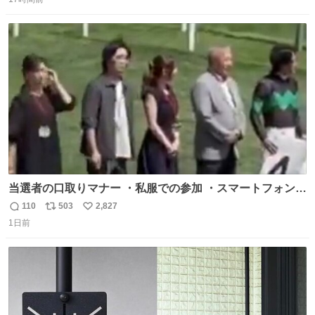
信
ポ
い
数
ス
ね
ト
数
数
当選者の口取りマナー ・私服での参加 ・スマートフォンで
の撮影 ・調教師へ自分から握手を求める行為 ・シャツをズ
110
503
2,827
返
リ
い
ボンにインしていない服装 ・ボディーバッグの着用 私も口
1日前
信
ポ
い
ドリに参加したいので、出禁になる前に繰り返し案内して
数
ス
ね
ほしい #DMMバヌーシ
ト
数
数