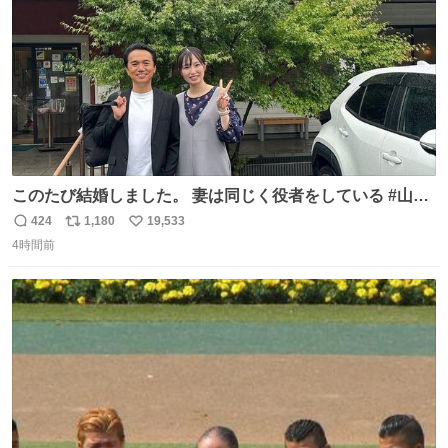
このたび結婚しました。 妻は同じく役者をしている #山下
ひかり です。 これからも一つひとつの作品に真摯に向き合
424
1,180
19,533
返
リ
い
い、役者として精進していきます。変わらず見守っていた
4時間前
信
ポ
い
だけたら嬉しいです。 写真は先日、妻の故郷へ行った時に
数
ス
ね
立ち寄った、妻のソウルフードのラーメン屋さんでの一枚
ト
数
数
🍜