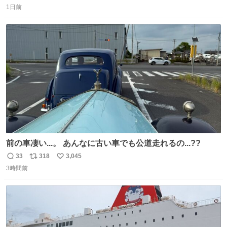
にデジタル技術の活用を進め、知見を深めてまいりまし
1日前
信
ポ
い
た。このたび、これら取り組みで得た知識・知見を、文化
数
ス
ね
支援活動の一つとして「博物館支援」に活かします」との
ト
数
数
こと。
前の車凄い...。 あんなに古い車でも公道走れるの...??
33
318
3,045
返
リ
い
3時間前
信
ポ
い
数
ス
ね
ト
数
数