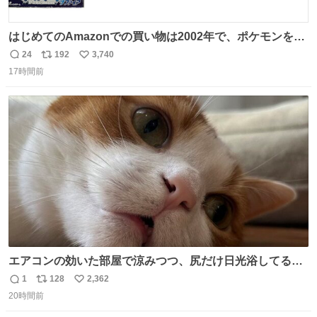
はじめてのAmazonでの買い物は2002年で、ポケモンを買
ったようだ 24年前かぁ。
24
192
3,740
返
リ
い
17時間前
信
ポ
い
数
ス
ね
ト
数
数
エアコンの効いた部屋で涼みつつ、尻だけ日光浴してる猫
もはや貴族じゃん！
1
128
2,362
返
リ
い
20時間前
信
ポ
い
数
ス
ね