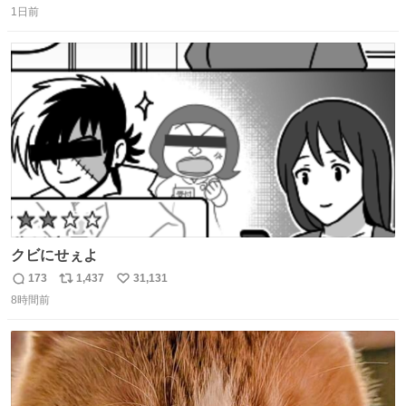
1日前
信
ポ
い
数
ス
ね
ト
数
数
クビにせぇよ
173
1,437
31,131
返
リ
い
8時間前
信
ポ
い
数
ス
ね
ト
数
数