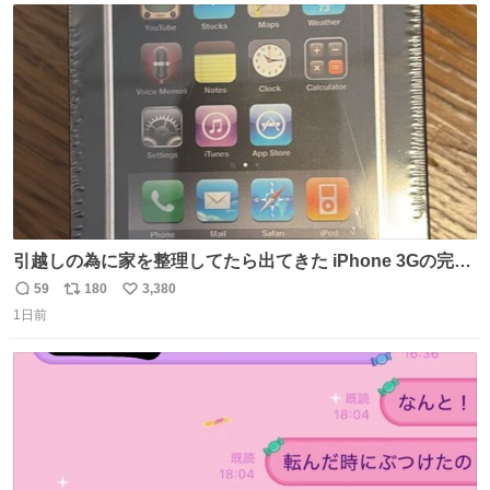
ト
数
数
引越しの為に家を整理してたら出てきた iPhone 3Gの完全
未開封品 かなり前に楽天だかで買った多分未使用のデモ機
59
180
3,380
返
リ
い
で-が出るのだと思うんだよね ヤフオクで売れてない190万
1日前
信
ポ
い
があったけど初代じゃあるまいし流石にそこまではねぇ 日
数
ス
ね
本初のモデルではあるけど´д` ; #Apple #iPhone3G
ト
数
数