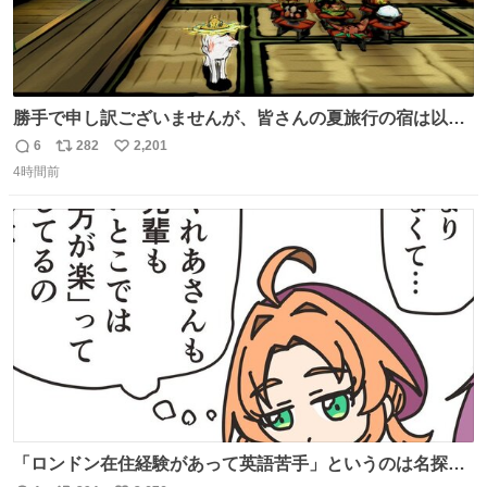
勝手で申し訳ございませんが、皆さんの夏旅行の宿は以下
のルールで決めさせてもらいます！ ←この投稿が1万いい
6
282
2,201
返
リ
い
ね以上 →この投稿が1万いいね未満 #宿の日 #Okami #大神
4時間前
信
ポ
い
数
ス
ね
ト
数
数
「ロンドン在住経験があって英語苦手」というのは名探偵