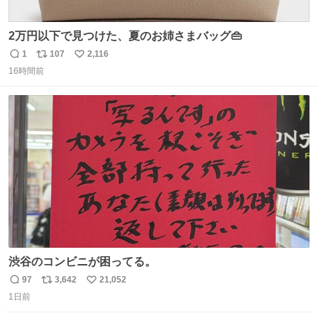
2万円以下で見つけた、夏のお姉さまバッグ👜
1
107
2,116
返
リ
い
16時間前
信
ポ
い
数
ス
ね
ト
数
数
渋谷のコンビニが困ってる。
97
3,642
21,052
返
リ
い
1日前
信
ポ
い
数
ス
ね