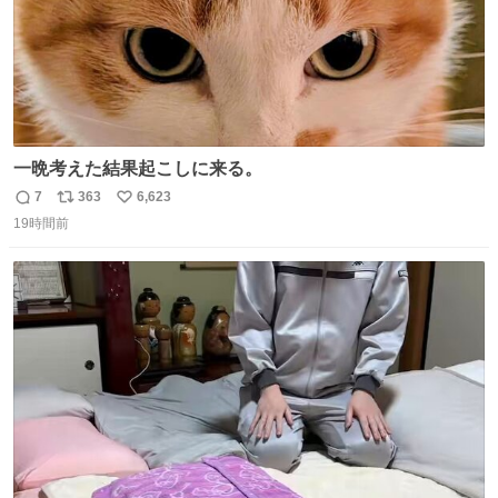
一晩考えた結果起こしに来る。
7
363
6,623
返
リ
い
19時間前
信
ポ
い
数
ス
ね
ト
数
数