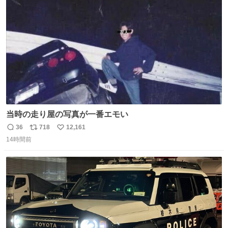
ト
数
数
当時の走り屋の写真が一番エモい
36
718
12,161
返
リ
い
14時間前
信
ポ
い
数
ス
ね
ト
数
数