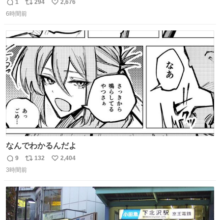
としては「妙だな」ってなるところなのに、小林みくるだ
1
294
2,676
返
リ
い
からスルーされている小林クオリティ。
6時間前
信
ポ
い
数
ス
ね
ト
数
数
なんでわかるんだよ
9
132
2,404
返
リ
い
3時間前
信
ポ
い
数
ス
ね
ト
数
数