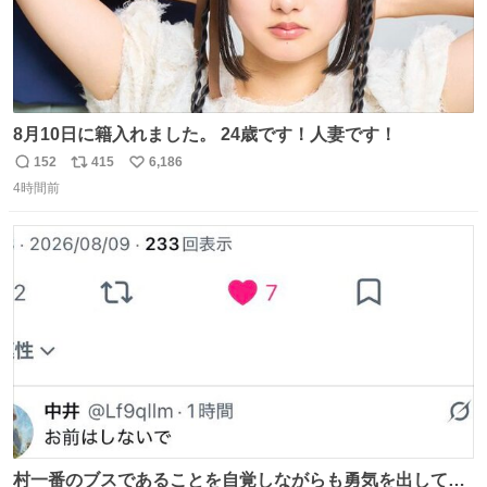
8月10日に籍入れました。 24歳です！人妻です！
152
415
6,186
返
リ
い
4時間前
信
ポ
い
数
ス
ね
ト
数
数
村一番のブスであることを自覚しながらも勇気を出して村