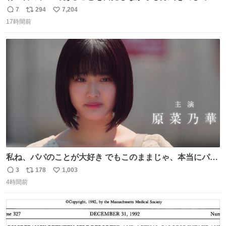
長の息子に恋文を書いたら翌日村の共用井戸に捨てられて
7
294
7,204
返
リ
い
たときの顔になった
17時間前
信
ポ
い
数
ス
ね
ト
数
数
私ね、パパのことが大好き でもこのままじゃ、本当にパパ
を嫌いになっちゃう だから・・・ ドラマ #もうパパ ！😠
3
178
1,003
返
リ
い
本編映像初公開📺 親子の愛ゆえのすれ違いを描くティザー
4時間前
信
ポ
い
映像を解禁！ TVerでお気に入り登録💖
数
ス
ね
tver.jp/series/sr504n7… #日10 #ABCテレビ #新ドラマ
ト
数
数
10/4（日）スタート🎬