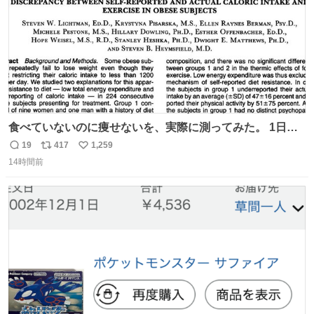
食べていないのに痩せないを、実際に測ってみた。 1日
1200kcal未満と申告しながら減量できない10人を、14日間
19
417
1,259
返
リ
い
調査。 本人の申告は平均1028kcal/日だったが、実際の摂
14時間前
信
ポ
い
取量は2081kcal/日。食事量を47％少なく、身体活動を
数
ス
ね
51％多く見積もっていた。
ト
数
数