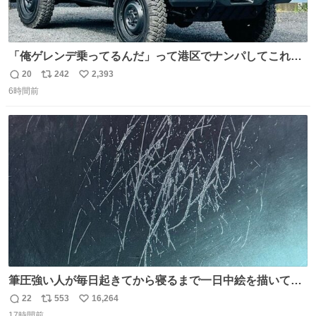
「俺ゲレンデ乗ってるんだ」って港区でナンパしてこれで
迎え行きたい
20
242
2,393
返
リ
い
6時間前
信
ポ
い
数
ス
ね
ト
数
数
筆圧強い人が毎日起きてから寝るまで一日中絵を描いてる
とこうなる。 異常事態です。
22
553
16,264
返
リ
い
17時間前