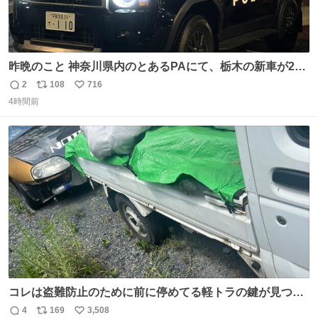
昨晩のこと 神奈川県内のとあるPAにて、栃木の新車が2
台。声をかけて撮影すると、これから熊本に行くのだとか
2
108
716
返
リ
い
4時間前
信
ポ
い
数
ス
ね
ト
数
数
コレは盗難防止のために前に停めてる軽トラの鍵が見つか
らなくて 持ち主すら動かすことができない鉄壁のスープラ
4
169
3,508
返
リ
い