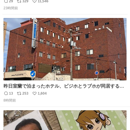
ん。 日本」
29
329
11,546
返
リ
い
23時間前
信
ポ
い
数
ス
ね
ト
数
数
昨日室蘭で泊まったホテル、ビジホとラブホが同居する謎
形態だった。2階と3階の部屋数が異様に少ない。
13
253
1,604
返
リ
い
8時間前
信
ポ
い
数
ス
ね
ト
数
数