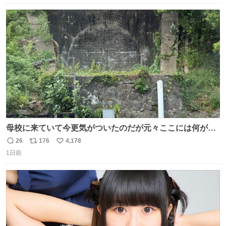
数
ス
ね
ト
数
数
母校に来ていて今更気がついたのだが元々ここには何があ
ったのだろう…？_:(´ཀ`」 ∠):
26
176
4,178
返
リ
い
1日前
信
ポ
い
数
ス
ね
ト
数
数