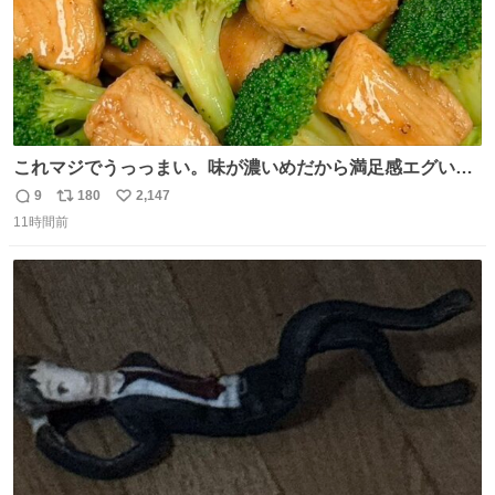
これマジでうっっまい。味が濃いめだから満足感エグいし
1週間で3キロ痩せた😭
9
180
2,147
返
リ
い
11時間前
信
ポ
い
数
ス
ね
ト
数
数