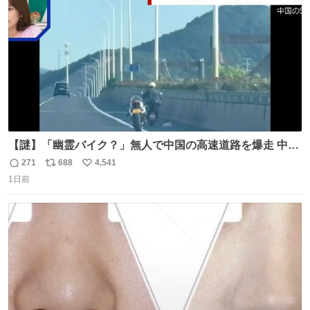
数
【謎】「幽霊バイク？」無人で中国の高速道路を爆走 中国
で珍しい光景が目撃された。人が乗っていないバイクが高
271
688
4,541
返
リ
い
速道路を倒れず走り続けており、さらに車線変更も。その
1日前
信
ポ
い
まま5キロも走り続けていたという。
数
ス
ね
ト
数
数