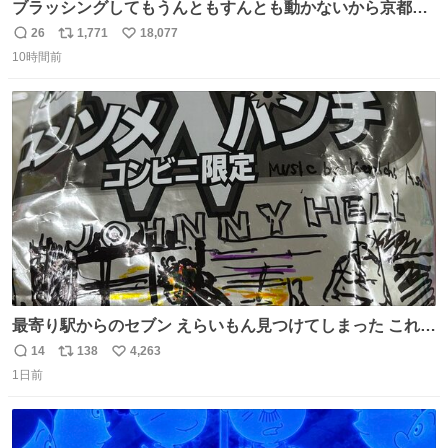
ブラッシングしてもうんともすんとも動かないから京都の
寺にある庭みたいになってる
26
1,771
18,077
返
リ
い
10時間前
信
ポ
い
数
ス
ね
ト
数
数
最寄り駅からのセブン えらいもん見つけてしまった これ売
ってくれへんかな… #浅井健一 #ポテチ #ロックの名盤
14
138
4,263
返
リ
い
1日前
信
ポ
い
数
ス
ね
ト
数
数