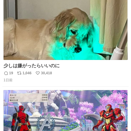
ト
数
数
少しは嫌がったらいいのに
19
1,046
30,418
返
リ
い
1日前
信
ポ
い
数
ス
ね
ト
数
数