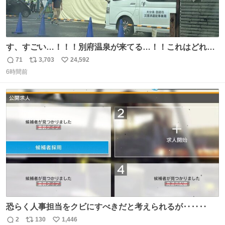
す、すごい…！！！別府温泉が来てる…！！これはどれぐ
らい待つんだろう…
71
3,703
24,592
返
リ
い
6時間前
信
ポ
い
数
ス
ね
ト
数
数
恐らく人事担当をクビにすべきだと考えられるが‥‥‥
2
130
1,446
返
リ
い