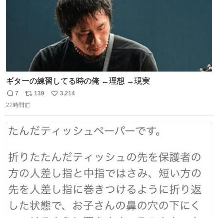
ギターの練習してる時の俺 ←理想 →現実
7
139
3,214
返
リ
い
22時間前
信
ポ
い
数
ス
ね
ト
数
数