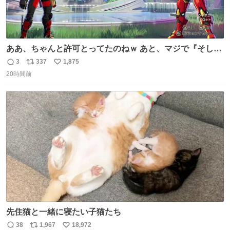
ああ、ちゃんと許可とってたのねｗ あと、マジで『そして
時は動き出す』って言ってて草オブ草
3
337
1,875
返
リ
い
20時間前
信
ポ
い
数
ス
ね
ト
数
数
先住猫と一緒に寝たい子猫たち
38
1,967
18,972
返
リ
い