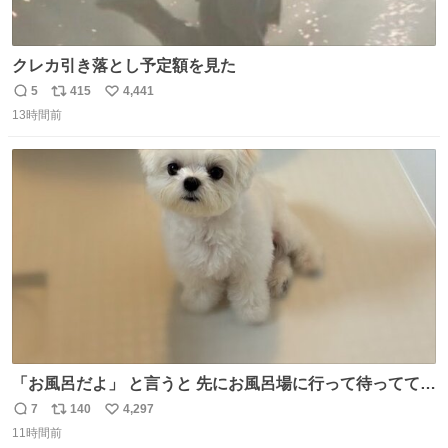
クレカ引き落とし予定額を見た
5
415
4,441
返
リ
い
13時間前
信
ポ
い
数
ス
ね
ト
数
数
「お風呂だよ」 と言うと 先にお風呂場に行って待っててく
れる 賢いライス
7
140
4,297
返
リ
い
11時間前
信
ポ
い