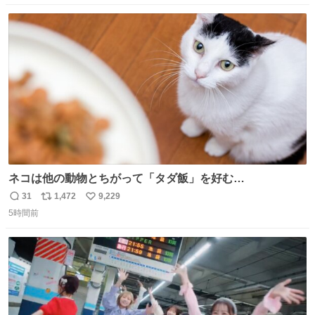
数
ス
ね
ト
数
数
ネコは他の動物とちがって「タダ飯」を好む
nazology.kusuguru.co.jp/archives/94563 米UCの先行研
31
1,472
9,229
返
リ
い
究によると、多くの動物はタスクをクリアしてエサを獲る
5時間前
信
ポ
い
ことを好む傾向があるが、ネコにはこの傾向が見られない
数
ス
ね
のだという。ネコ様は面倒な作業がお嫌いなようです。
ト
数
数