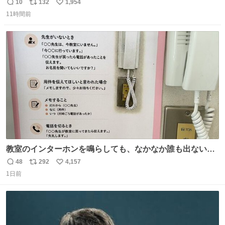
とにかくスッキリする。2年くらい前に #生活は踊る で紹
10
132
1,954
返
リ
い
介したやつ。おじさんにもおばさんにもオススメだ。ドラ
11時間前
信
ポ
い
ストに売ってるぞ。ドライシャンプーって書いてあるけど
数
ス
ね
汗拭きシートみたいなもの。耳裏襟足首筋がんがん拭いて
ト
数
数
汗臭不安を解消。
教室のインターホンを鳴らしても、なかなか誰も出ないこ
とがあります…。 もしかすると「電話の出方」に困ってい
48
292
4,157
返
リ
い
るのかもしれません。 そこで「何を話せばいいか」が見え
1日前
信
ポ
い
る手引きを用意して、安心して電話に出られるようにしま
数
ス
ね
す。 インターホンの応対も大切なコミュニケーションの学
ト
数
数
びです。