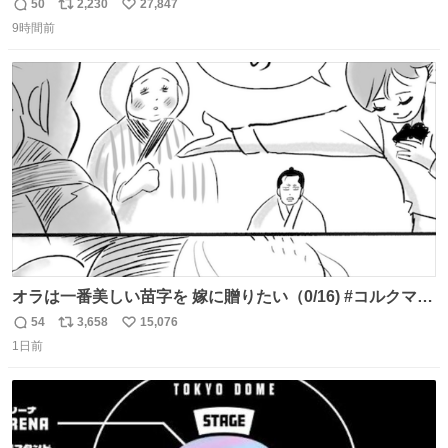
50
2,230
27,847
返
リ
い
9時間前
信
ポ
い
数
ス
ね
ト
数
数
オラは一番美しい苗字を 嫁に贈りたい（0/16) #コルクマン
ガ専科
54
3,658
15,076
返
リ
い
1日前
信
ポ
い
数
ス
ね
ト
数
数