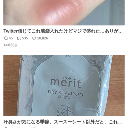
Twitter信じてこれ涙袋入れたけどマジで盛れた…ありがと
う…
45
535
10,826
返
リ
い
14時間前
信
ポ
い
数
ス
ね
ト
数
数
汗臭さが気になる季節、スースーシート以外だと、これが