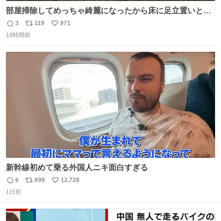
部屋掃除してめっちゃ綺麗になったから床に足立置いとい
たら家族にまだゴミ残ってるよって言われて神
3
119
971
返
リ
い
18時間前
信
ポ
い
数
ス
ね
ト
数
数
新幹線初めて乗る外国人ニキ面白すぎる
6
699
12,728
返
リ
い
1日前
信
ポ
い
数
ス
ね
ト
数