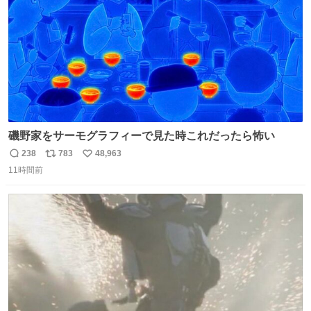
磯野家をサーモグラフィーで見た時これだったら怖い
238
783
48,963
返
リ
い
11時間前
信
ポ
い
数
ス
ね
ト
数
数