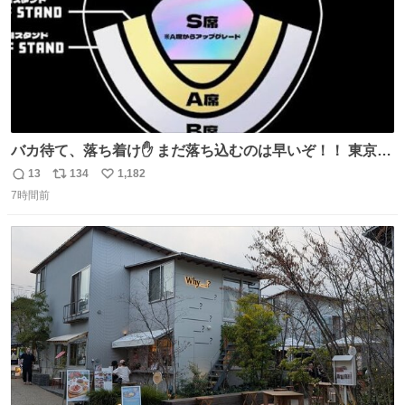
バカ待て、落ち着け✋ まだ落ち込むのは早いぞ！！ 東京ド
ームの最大キャパ5.5万人に対して席数の配分はだいたい S
13
134
1,182
返
リ
い
席（アリーナ）：約1.4万人 A席（1階スタンド）：約2.5万
7時間前
信
ポ
い
人 B席（2階スタンド）：約1.5万人 一番席数が多いA席は
数
ス
ね
一次だけで全枠出し切るわけないし、二次からは全体の3
ト
数
数
割を占める