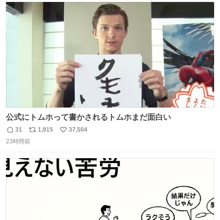
ト
数
数
公式にトムホって書かされるトムホまだ面白い
31
1,915
37,504
返
リ
い
23時間前
信
ポ
い
数
ス
ね
ト
数
数