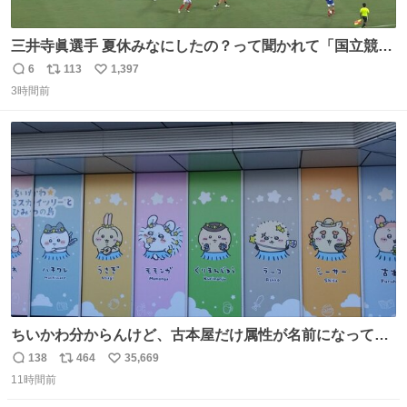
三井寺眞選手 夏休みなにしたの？って聞かれて「国立競技
場でオープニングゴール決めたよ」と答えられるの強すぎ
6
113
1,397
返
リ
い
る
3時間前
信
ポ
い
数
ス
ね
ト
数
数
ちいかわ分からんけど、古本屋だけ属性が名前になってる
のはどういうこと？
138
464
35,669
返
リ
い
11時間前
信
ポ
い
数
ス
ね