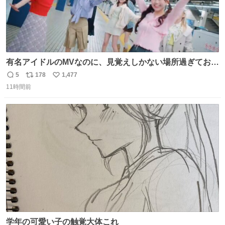
有名アイドルのMVなのに、見覚えしかない場所過ぎておも
ろいな
5
178
1,477
返
リ
い
11時間前
信
ポ
い
数
ス
ね
ト
数
数
学年の可愛い子の触覚大体これ