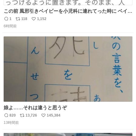
この前 風邪引きベイビーを小児科に連れてった時に ベイビ
ーが鼻水ズルズルになっちゃったんだけど、 この方法思い
1
118
1,152
返
リ
い
出してやってみたら めっちゃ鼻水取れて感動😄✨ 「鼻が摩
6時間前
信
ポ
い
擦で荒れそう…」 と思ってやったことなかったけど、 鼻吸
数
ス
ね
い器無い時の応急処置にとても良いわ🤩 覚えてて損はなか
ト
数
数
った‼️
娘よ……それは違うと思うぞ
820
13,726
145,384
返
リ
い
13時間前
信
ポ
い
数
ス
ね