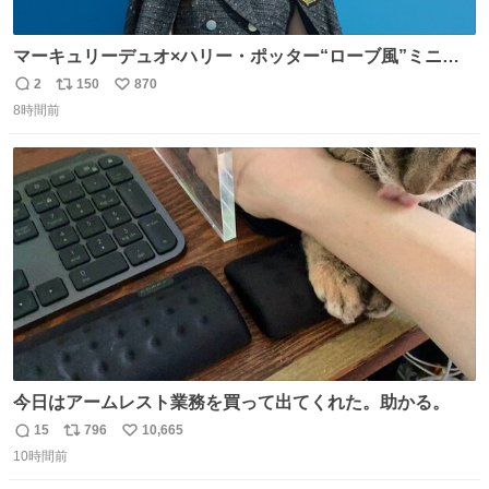
マーキュリーデュオ×ハリー・ポッター“ローブ風”ミニワ
ンピース、「入学許可証」のミニバッグも - fashion-
2
150
870
返
リ
い
press.net/news/149560
8時間前
信
ポ
い
数
ス
ね
ト
数
数
今日はアームレスト業務を買って出てくれた。助かる。
15
796
10,665
返
リ
い
10時間前
信
ポ
い
数
ス
ね