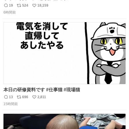
19
524
18,159
返
リ
い
6時間前
信
ポ
い
数
ス
ね
ト
数
数
本日の研修資料です #仕事猫 #現場猫
13
696
2,811
返
リ
い
15時間前
信
ポ
い
数
ス
ね
ト
数
数