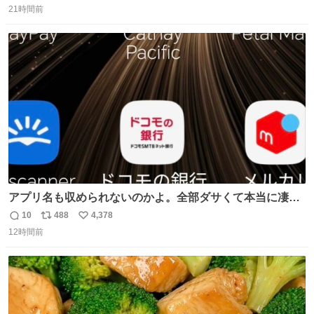
21時間前
信
ポ
い
数
ス
ね
ト
数
数
アプリ名も収められないのかよ。全部ダサくて本当に凄
い。 https://t.co/LemyLGyVkR
10
488
4,378
返
リ
い
12時間前
信
ポ
い
数
ス
ね
ト
数
数