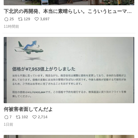
下北沢の再開発、本当に素晴らしい。こういうヒューマン
スケールの開発がいいんだよ。
25
129
3,697
返
リ
い
11時間前
信
ポ
い
数
ス
ね
ト
数
数
何被害者面してんだよ
7
102
2,714
返
リ
い
1日前
信
ポ
い
数
ス
ね