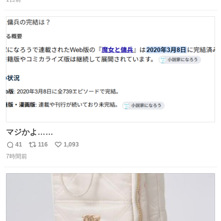
信
ポ
い
数
ス
ね
ト
数
数
マジかよ……
41
116
1,093
返
リ
い
7時間前
信
ポ
い
数
ス
ね
ト
数
数