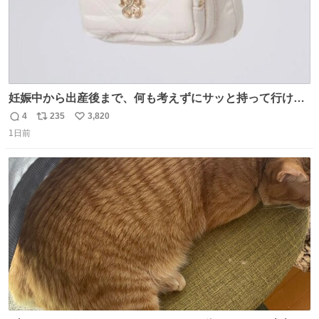
妊娠中から出産後まで、何も考えずにサッと持って行ける
ようなショルダーバッグが欲しいな〜と思っていたのだけ
4
235
3,820
返
リ
い
ど snidelでめちゃくちゃピッタリなものを見つけたので買
1日前
信
ポ
い
った！✨ スマホと小物とペットボトルが入るの最高すぎる
数
ス
ね
🥹 しかもスマホ入れ独立してるしファスナーない！地味に
ト
数
数
嬉しいやつ！！！