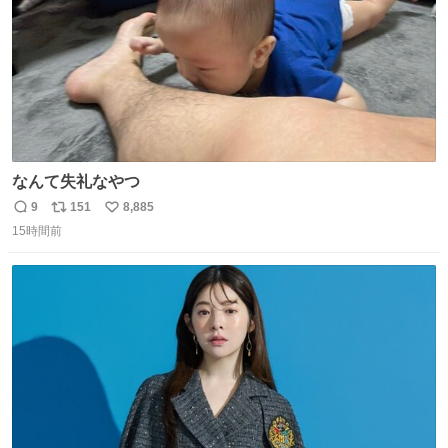
なんて失礼なやつ
9
151
8,885
返
リ
い
15時間前
信
ポ
い
数
ス
ね
ト
数
数