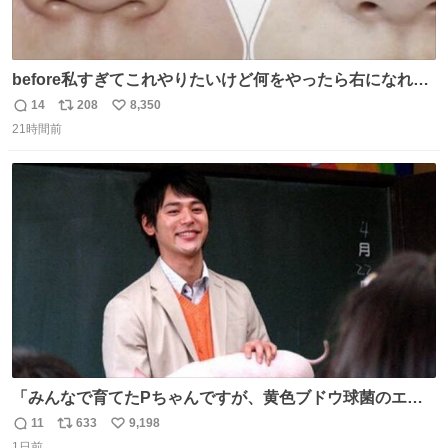
before私すぎてこれやりたいけど何をやったら右になれる
の
14
208
8,350
返
リ
い
21時間前
信
ポ
い
数
ス
ね
ト
数
数
「みんなで育てたPちゃんですが、黄色ブドウ球菌のエン
テロトキシン（耐熱性毒素）が検出されたので、議論する
11
633
9,198
返
リ
い
までもなく処分が決まりました」
1日前