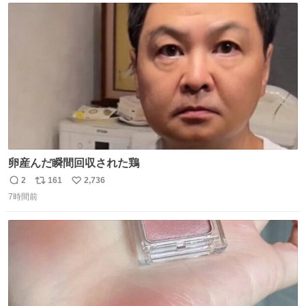
ト
数
数
卵産んだ瞬間回収された鶏
2
161
2,736
返
リ
い
7時間前
信
ポ
い
数
ス
ね
ト
数
数