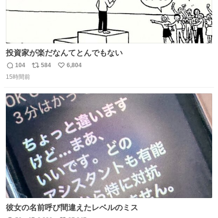
投資家が楽だなんてとんでもない
104
584
6,804
返
リ
い
15時間前
信
ポ
い
数
ス
ね
ト
数
数
彼女の名前呼び間違えたレベルのミス