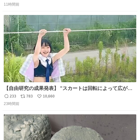
11時間前
信
ポ
い
数
ス
ね
ト
数
数
【自由研究の成果発表】 “スカートは回転によって広がる
が、岡澤恋によって270°までなら広がらずに回転が可能な
233
783
10,660
返
リ
い
ことが証明された！”
23時間前
信
ポ
い
数
ス
ね
ト
数
数