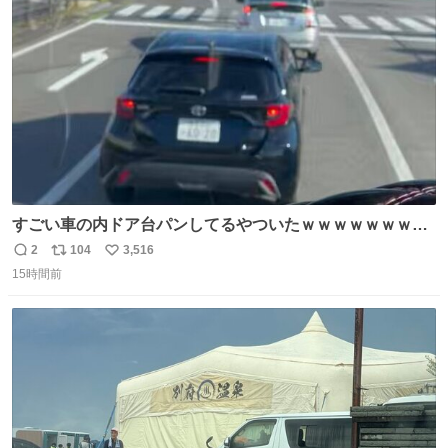
ト
数
数
すごい車の内ドア台パンしてるやついたｗｗｗｗｗｗｗｗ
ｗｗｗｗｗｗ
2
104
3,516
返
リ
い
15時間前
信
ポ
い
数
ス
ね
ト
数
数