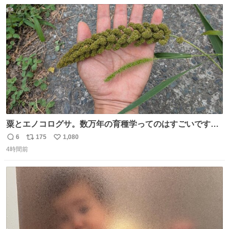
数
ス
ね
ト
数
数
粟とエノコログサ。数万年の育種学ってのはすごいです
な。
6
175
1,080
返
リ
い
4時間前
信
ポ
い
数
ス
ね
ト
数
数