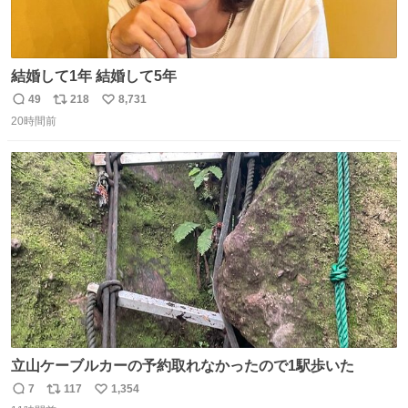
結婚して1年 結婚して5年
49
218
8,731
返
リ
い
20時間前
信
ポ
い
数
ス
ね
ト
数
数
立山ケーブルカーの予約取れなかったので1駅歩いた
7
117
1,354
返
リ
い