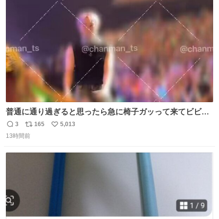
ト
数
数
普通に通り過ぎると思ったら急に椅子ガッって来てビビっ
た。そんでまじいい匂い。← #超特急_ESCORT
3
165
5,013
返
リ
い
13時間前
信
ポ
い
数
ス
ね
ト
数
数