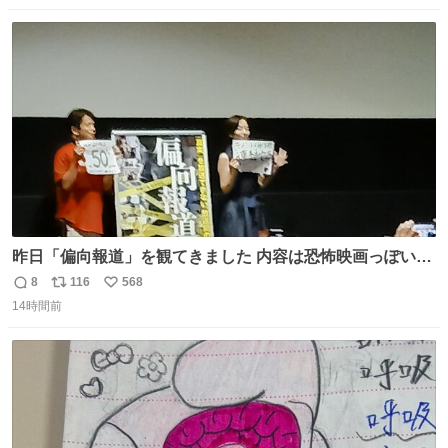
数
ス
ね
ト
数
数
昨日「偏向報道」を観てきました 内容は恐怖映画っぽいの
かと思ってましたが きちんとエンタメ映画でした。 伏線回
8
116
568
返
リ
い
収もあり、小さい笑いもあり、爽快感もある満足 びっくり
14時間前
信
ポ
い
したのが客層高年齢層だった、この映画ってテレビとか新
数
ス
ね
聞で取り上げてないのにこれだけネットを駆使してる方多
ト
数
数
い 変わるぞ日本