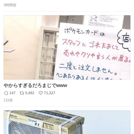
返
リ
い
ゃんと理由があるんです💁🏽‍♂️ ビニール袋に水を入れて、ス
3時間前
信
ポ
い
トローを横から差すだけ！ ストローの先端が水面より上に
数
ス
ね
あると、水はほとんど出てきません🙆🏽‍♂️ ポイントは「空
ト
数
数
気」でした🤭
やからすぎるだろまじでwww
147
5,492
71,327
返
リ
い
1日前
信
ポ
い
数
ス
ね
ト
数
数