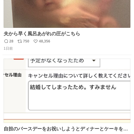
夫から早く風呂あがれの圧がこちら
28
750
48,356
返
リ
い
1日前
信
ポ
い
数
ス
ね
ト
数
数
自担のバースデーをお祝いしようとディナーとケーキを予