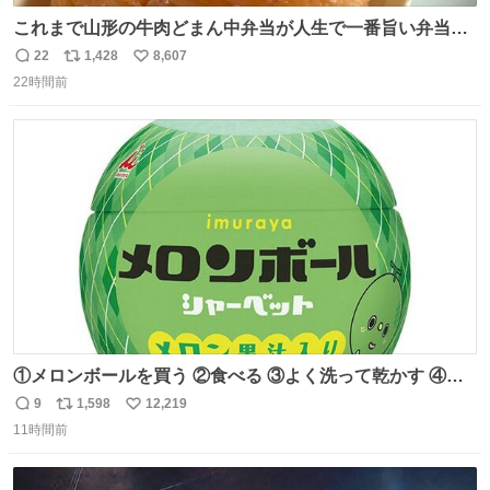
これまで山形の牛肉どまん中弁当が人生で一番旨い弁当だ
ったのだが、それを遥かに超える弁当発見。 個人的に駅弁
22
1,428
8,607
返
リ
い
＆空弁ランキングぶっち切りで首位を独走しているお弁当
22時間前
信
ポ
い
です🥹 福岡空港＆博多駅で購入可🍱 博多駅界隈にステイさ
数
ス
ね
れてるクルーの方は駅での購入が断然オススメです👍 #え
ト
数
数
んがわ明太寿司
①メロンボールを買う ②食べる ③よく洗って乾かす ④か
わいい
9
1,598
12,219
返
リ
い
11時間前
信
ポ
い
数
ス
ね
ト
数