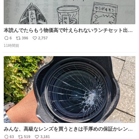
本読んでたらもう物価高で叶えられないランチセット出て
きた
6
396
2,757
返
リ
い
11時間前
信
ポ
い
数
ス
ね
ト
数
数
みんな、高級なレンズを買うときは手厚めの保証かレンズ
保護フィルターをちゃんと付けておくんだぞ、お兄さんと
63
519
3,181