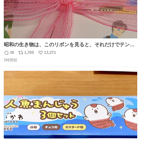
昭和の生き物は、このリボンを見ると、それだけでテンシ
ョンが上がるのである。
30
1,705
13,371
返
リ
い
5時間前
信
ポ
い
数
ス
ね
ト
数
数