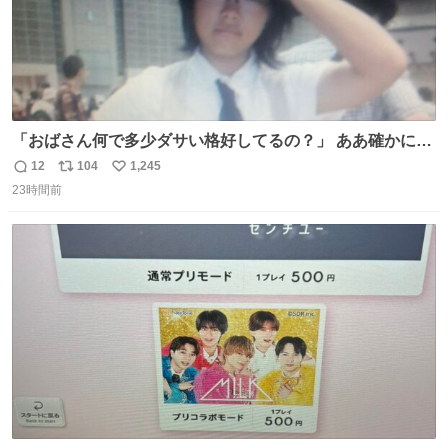
「おばさん何で多少ダサい格好してるの？」 ああ確かに多
少ダサいな。君達が大人になる時にはこんな格好しなくて
12
104
1,245
返
リ
い
済むと良いな
23時間前
信
ポ
い
数
ス
ね
ト
数
数