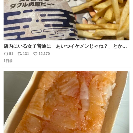
店内にいる女子普通に「あいつイケメンじゃね？」とか
「スマホの持ち方きもw」とか大声で騒いでて怖い
51
131
12,170
返
リ
い
1日前
信
ポ
い
数
ス
ね
ト
数
数