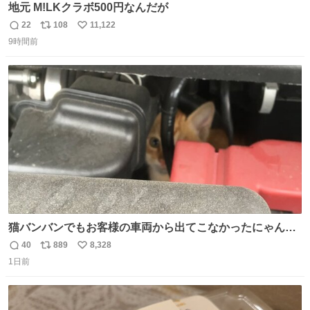
地元 M!LKクラボ500円なんだが
22
108
11,122
返
リ
い
9時間前
信
ポ
い
数
ス
ね
ト
数
数
猫バンバンでもお客様の車両から出てこなかったにゃんこ
🐈 救出しようとした工場長が腕を引っ掻かれ、ぱんぱんに
40
889
8,328
返
リ
い
膨れ上がり、傷だらけ血だらけになりながらも何とか救出
1日前
信
ポ
い
したこの子はその後、工場長の家の子になりました😌💕
数
ス
ね
ト
数
数