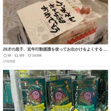
26才の息子、近年行動援護を使ってお出かけをよくする 親
との外出はもう嫌らしい。 中身は小学生位なのに小癪な😅
69
366
19,568
返
リ
い
昨日は夜のショッピングモールに行った 先に寝といてよ❗
17時間前
信
ポ
い
と何度も何度も言い残して。 起きたら冷蔵庫に… ああ、こ
数
ス
ね
れ買いに行ってくれたんだ…😭
ト
数
数