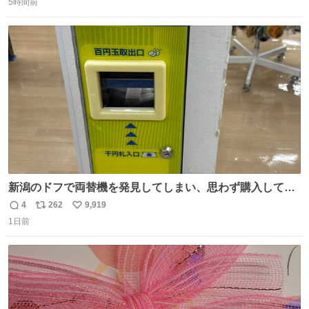
5時間前
信
ポ
い
数
ス
ね
ト
数
数
新潟のドフで両替機を発見してしまい、思わず購入してし
まい大阪に発送するイベントが発生
4
262
9,919
返
リ
い
1日前
信
ポ
い
数
ス
ね
ト
数
数