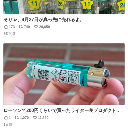
そりゃ、4月27日が真っ先に売れるよ。
173
749
26,650
返
リ
い
8時間前
信
ポ
い
数
ス
ね
ト
数
数
ローソンで200円くらいで買ったライター良プロダクトだ
これ 質感めっちゃ良い ガス充填とフリント交換もできてマ
1
1,070
11,620
返
リ
い
ジでこういうのでいいんだよ案件
1日前
信
ポ
い