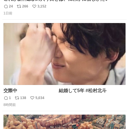
24
266
3,152
返
リ
い
1日前
信
ポ
い
数
ス
ね
ト
数
数
交際中 結婚して5年 #松村北斗
1
138
5,034
返
リ
い
8時間前
信
ポ
い
数
ス
ね
ト
数
数