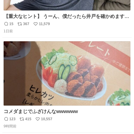
【重大なヒント】 うーん、僕だったら井戸を確かめますけ
どね
15
367
11,579
返
リ
い
1日前
信
ポ
い
数
ス
ね
ト
数
数
コメダまじでふざけんなwwwwww
123
415
10,557
返
リ
い
9時間前
信
ポ
い