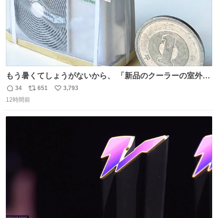
もう暑くてしょうがないから、 「新品のクーラーの室外機
のミニチュア」 でも見ていってよ
34
651
3,793
返
リ
い
12時間前
信
ポ
い
数
ス
ね
ト
数
数