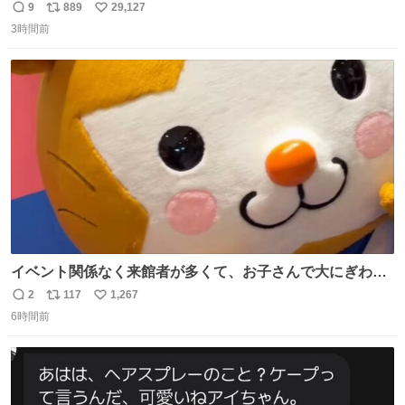
約していたにも関わらず、当の本人がご結婚なさったので
9
889
29,127
返
リ
い
泣く泣くキャンセルした可哀想な重岡担を見かけたら私で
3時間前
信
ポ
い
す
数
ス
ね
ト
数
数
イベント関係なく来館者が多くて、お子さんで大にぎわ
い。 🐹を知らない子が「ねこ🐱」「ねこかな？」とつぶや
2
117
1,267
返
リ
い
いたら音速で反応していた
6時間前
信
ポ
い
数
ス
ね
ト
数
数