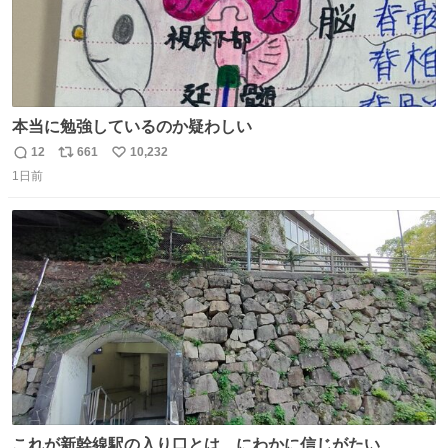
本当に勉強しているのか疑わしい
12
661
10,232
返
リ
い
1日前
信
ポ
い
数
ス
ね
ト
数
数
これが新幹線駅の入り口とは、にわかに信じがたい