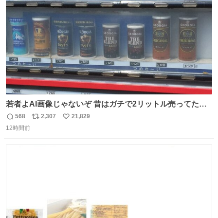
数
なS運転士さん感謝
若者よAI画像じゃないぞ 昔はガチで2リットル売ってたん
やでw
568
2,307
21,829
返
リ
い
12時間前
信
ポ
い
数
ス
ね
ト
数
数