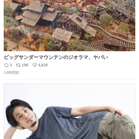
ビッグサンダーマウンテンのジオラマ、ヤバい
3
199
4,830
返
リ
い
14時間前
信
ポ
い
数
ス
ね
ト
数
数