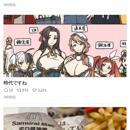
返
リ
い
の約束だぞ…😭 涙で画面が見えない…
5時間前
信
ポ
い
数
ス
ね
ト
数
数
時代ですね
12
872
2,221
返
リ
い
3時間前
信
ポ
い
数
ス
ね
ト
数
数