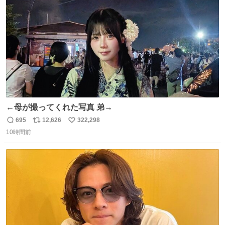
数
←母が撮ってくれた写真 弟→
695
12,626
322,298
返
リ
い
10時間前
信
ポ
い
数
ス
ね
ト
数
数