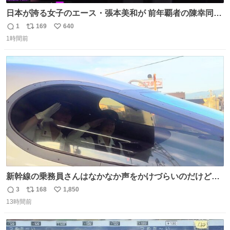
日本が誇る女子のエース・張本美和が 前年覇者の陳幸同を
撃破！💥💥💥 最強18歳が中国勢をなぎ倒し 横浜の地で見
1
169
640
返
リ
い
事優勝を果たす🏆✨ #WTTチャンピオンズ横浜 女子シング
1時間前
信
ポ
い
ルス決勝 🇯🇵#張本美和 4-2 陳幸同🇨🇳 13-11/11-7/9-
数
ス
ね
11/11-9/1-11/11-7 U-NEXTで 日本人勢の試合を独占ライブ
ト
数
数
配信
新幹線の乗務員さんはなかなか声をかけづらいのだけど😅
ルミエールの運転士さん、運転台にカメラマン向けたらお
3
168
1,850
返
リ
い
二人で敬礼🫡✨ 暗くて上手く撮れないなぁ…な顔してた
13時間前
信
ポ
い
ら、わざわざ車外に出て来てくださり✨ 「フリー素材なの
数
ス
ね
で載せて大丈夫です！」と自ら言ってくださる親切気さく
ト
数