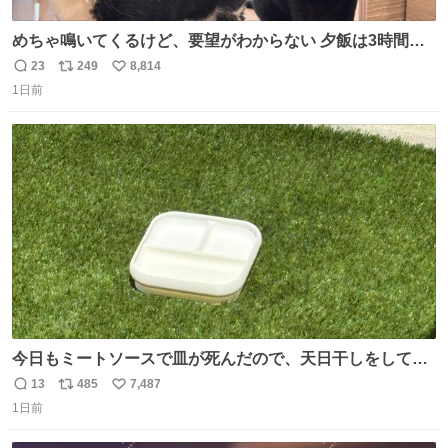
めちゃ鳴いてくるけど、要望がわからない 夕飯は3時間も
先だしな
23
249
8,814
返
リ
い
1日前
信
ポ
い
数
ス
ね
ト
数
数
今日もミートソースで皿が死んだので、天日干しをしてい
ます🍝 ありがとう先人の知恵
13
485
7,487
返
リ
い
1日前
信
ポ
い
数
ス
ね