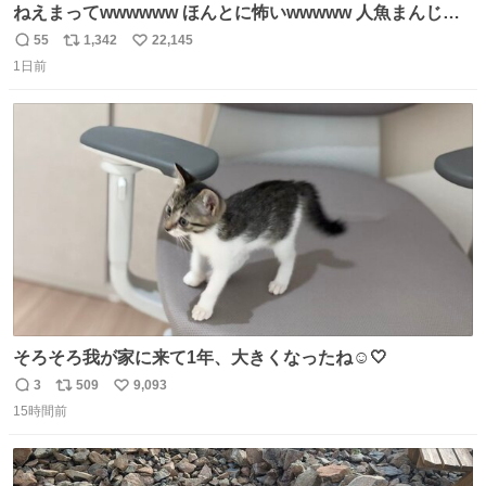
ねえまってwwwwww ほんとに怖いwwwww 人魚まんじゅ
う買ってきたから私も永遠のいのちを…ぐへへ…と思いな
55
1,342
22,145
返
リ
い
がら1つ食べたら 奥歯欠けたんだけど！！！！？？？ しか
1日前
信
ポ
い
もガッツリ😭 まんじゅうだよ？？？？？？ ガリッて言っ
数
ス
ね
たから何？と思って口から出したら自分の歯wwwwww セ
ト
数
数
イレーンの呪いじゃん😭
そろそろ我が家に来て1年、大きくなったね☺️🤍
3
509
9,093
返
リ
い
15時間前
信
ポ
い
数
ス
ね
ト
数