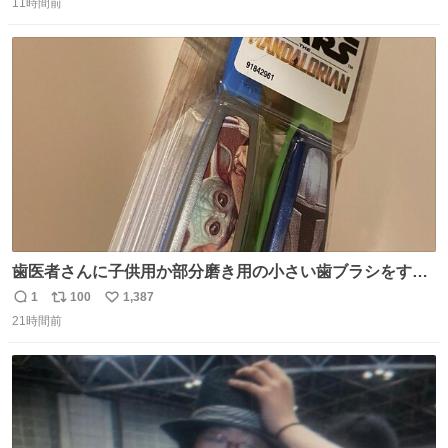
11時間前
信
ポ
い
数
ス
ね
ト
数
数
歯医者さんに子供用か部分磨き用の小さい歯ブラシをすす
められたので今日から私の歯ブラシこれ
1
100
1,387
返
リ
い
21時間前
信
ポ
い
数
ス
ね
ト
数
数