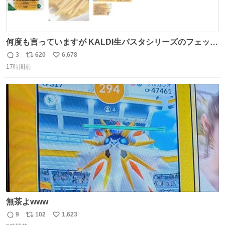
何度も言っていますが KALDI生パスタシリーズのフェット
チーネは 真剣(ガチ)で美味いぞ
3
620
6,678
返
リ
い
17時間前
信
ポ
い
数
ス
ね
ト
数
数
無茶よwww
9
102
1,623
返
リ
い