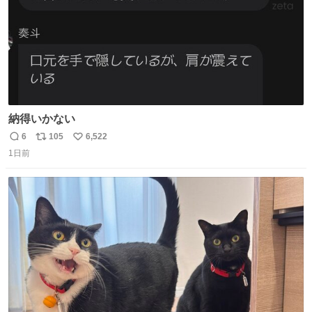
納得いかない
6
105
6,522
返
リ
い
1日前
信
ポ
い
数
ス
ね
ト
数
数