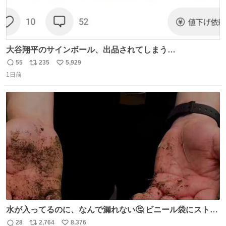
大谷翔平のサインボール、出品されてしまう…
55
235
5,929
返
リ
い
1日前
信
ポ
い
数
ス
ね
ト
数
数
水が入ってるのに、なんで漏れない🤔 ビニール袋にストロ
ーを刺しているだけなのに、水が漏れない😳 実はこれ、ち
28
2,764
8,376