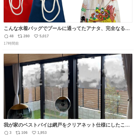
こんな水着バッグでプールに通ってたアナタ、完全なる同
世代（笑） #70年代 #80年代 #昭和レトロ
48
280
5,017
返
リ
い
17時間前
信
ポ
い
数
ス
ね
ト
数
数
我が家のベストバイは網戸をクリアネット仕様にしたこ
と。網目が細かいから虫の侵入は一切許さないし、見た目
3
106
1,953
返
リ
い