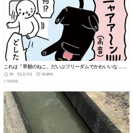
のためおにぎり10個、ゼリー飲料3～4本、パスタと毎日4
ト
数
数
千kcalオーバーの食事を摂取し、増量したという。
これは「早朝のねこ、だいぶフリーダムでかわいいな…」
の絵日記です🎐
30
2,713
30,804
返
リ
い
17時間前
信
ポ
い
数
ス
ね
ト
数
数