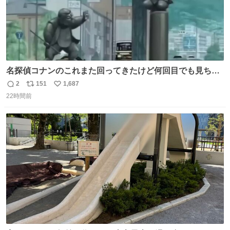
名探偵コナンのこれまた回ってきたけど何回目でも見ちゃ
う魔力あるのよな
2
151
1,687
返
リ
い
22時間前
信
ポ
い
数
ス
ね
ト
数
数