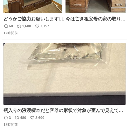
どうかご協力お願いします🙇‍♂️ 今は亡き祖父母の家の取り壊
しが決まり、どうしても処分して欲しくない食器棚と机の
60
1,680
3,357
返
リ
い
引き取り手を探しております この2つは私の祖母が当初一
17時間前
信
ポ
い
目惚れで購入したもので、祖母はc型肝炎で58歳という若
数
ス
ね
さで亡くなりましたが、この家具達をとても大切にしてお
ト
数
数
りました 続く↓
瓶入りの液浸標本だと容器の形状で対象が歪んで見えてし
まうことから、なるべく歪みがない状態で観察しやすいよ
3
480
3,600
返
リ
い
うにこのような形で保存していると前に科博の先生から教
18時間前
信
ポ
い