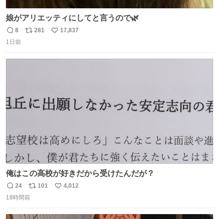
娘がアリエッティにしてと言うので🌿
8
281
17,837
返
リ
い
1日前
信
ポ
い
数
ス
ね
ト
数
数
俺はこの高校が好きだから受けたんだが？
24
101
4,012
返
リ
い
18時間前
信
ポ
い
数
ス
ね