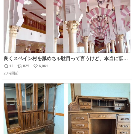
良くスペイン村を舐めちゃ駄目って言うけど、本当に舐め
ちゃ行けないのはスペィン村ホテル🏛🏨 だってロビーから
12
825
6,061
返
リ
い
中庭抜けるだけでこの有様🤩 ディズニーホテル泊まってる
20時間前
信
ポ
い
場所じゃない。 5年振りの志摩スペイン村パルケエスパー
数
ス
ね
ニャは益々素晴らしい場所になってる
ト
数
数