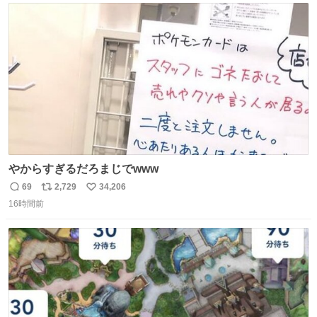
ト
数
数
やからすぎるだろまじでwww
69
2,729
34,206
返
リ
い
16時間前
信
ポ
い
数
ス
ね
ト
数
数