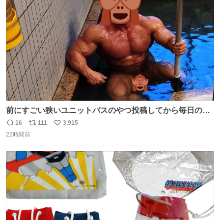
ト
数
数
前にすごい狭いユニットバスのやつ投稿してから毎日のよ
うに温泉とかに連れてってもらってる。SNS効果凄い。俺
16
111
3,915
返
リ
い
は幸せもんです・・・いつもありがとうございます🫡
22時間前
信
ポ
い
数
ス
ね
ト
数
数