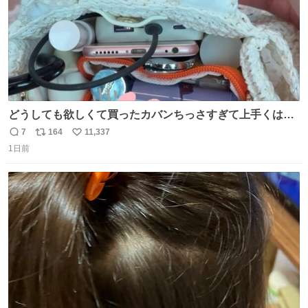
どうしても欲しくて買ったカバンちっさすぎて上手くはめ
ないと荷物入らん。女のカバンってなんでこんなちっさい
7
164
11,337
返
リ
い
の
1日前
信
ポ
い
数
ス
ね
ト
数
数