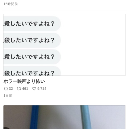
15時間前
信
ポ
い
数
ス
ね
ト
数
数
ホラー映画より怖い
32
461
9,714
返
リ
い
1日前
信
ポ
い
数
ス
ね
ト
数
数