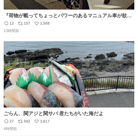
『荷物が載ってちょっとパワーのあるマニュアル車が欲し
い』と親戚の58歳のおばちゃんが言うので赤内装の新車を
12
157
1,508
返
リ
い
探してきたら本当に買って誕生した330馬力のお買い物カ
13時間前
信
ポ
い
ーwww スーパーの駐車場で58歳のおばちゃんと85歳のお
数
ス
ね
ばあちゃんがこれから降りてくるのだから絶対2度見する
ト
数
数
ごらん、関アジと関サバ 君たちがいた海だよ
27
592
3,617
返
リ
い
4時間前
信
ポ
い
数
ス
ね