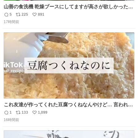
山善の食洗機 乾燥ブースにしてますが高さが欲しかったの
でコレクションケースを置くだけのツルセコ改造 扉が手前
5
225
891
返
リ
い
に開き天井の温度もしっかり上がるのでかなり使いやすく
17時間前
信
ポ
い
なりました😎
数
ス
ね
ト
数
数
これ友達が作ってくれた豆腐つくねなんやけど… 言われる
まで豆腐って気づかなかった🤣✨ふわふわで食べ応えある
1
133
1,099
返
リ
い
し普通につくねより好きかもしれん🥹🤍 ダイエット中でも
16時間前
信
ポ
い
罪悪感なく食べられるの最高👇
数
ス
ね
ト
数