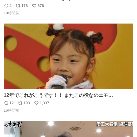
さに走るカプセルホテルといった感じで、一人旅で利用す
4
178
878
返
リ
い
るのにはちょうどいい設備。 他の人も言ってましたが、サ
19時間前
信
ポ
い
ンライズの後継に欲しい…
数
ス
ね
ト
数
数
12年でこれがこうです！！ またこの役なのエモ
い！！！！❣️ もうはたちになってしまった
12
103
1,337
返
リ
い
16時間前
信
ポ
い
数
ス
ね
ト
数
数