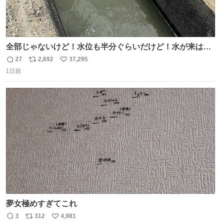
全部じゃないけど！水位も半分ぐらいだけど！水が来はじ
めたよ！！！ 作業してくれた方々ありがとーーー
27
2,692
37,295
返
リ
い
ー！！！！！！！！！！！！！！！！！！！！！！！！！
1日前
信
ポ
い
！
数
ス
ね
ト
数
数
夢女極めすぎてこれ
3
312
4,981
返
リ
い