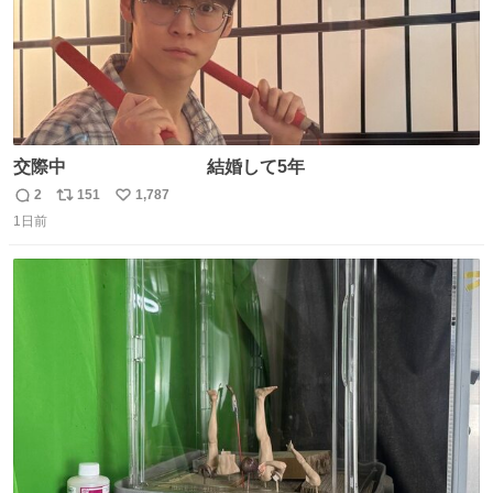
交際中 結婚して5年
2
151
1,787
返
リ
い
1日前
信
ポ
い
数
ス
ね
ト
数
数