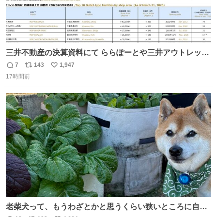
三井不動産の決算資料にて ららぽーとや三井アウトレット
パークの店舗別売上高（2025年度）が一部判明
7
143
1,947
返
リ
い
17時間前
信
ポ
い
数
ス
ね
ト
数
数
老柴犬って、もうわざとかと思うくらい狭いところに自ら