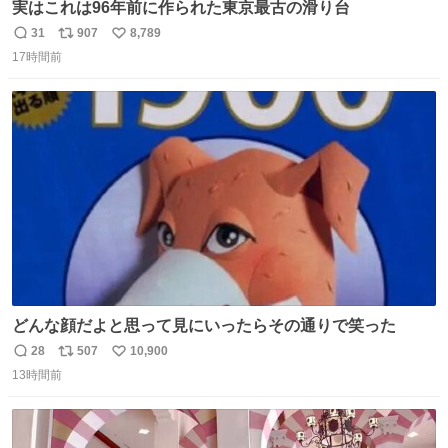
実はこれは96年前に作られた東京最古の滑り台
31
907
8,789
返
リ
い
17時間前
信
ポ
い
数
ス
ね
ト
数
数
どんな顔だよと思って見にいったらその通りで笑った
28
507
10,900
返
リ
い
13時間前
信
ポ
い
数
ス
ね
ト
数
数