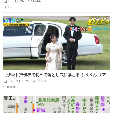
はまりにいくじゃないですか？ 今朝ガーデニングしてる飼
13
192
4,664
返
リ
い
い主の間にはまってきて、最高に可愛かった♥️
1日前
信
ポ
い
数
ス
ね
ト
数
数
【快挙】声優界で初めて落とし穴に落ちる ふりりん リアク
ションが最高過ぎる🤣 #ドッキリGP #降幡愛
396
7,575
79,577
返
リ
い
11時間前
信
ポ
い
数
ス
ね
ト
数
数