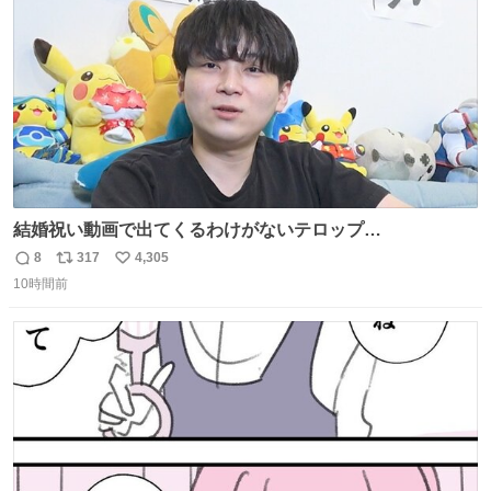
数
結婚祝い動画で出てくるわけがないテロップ
youtu.be/4pJ7U22AYtw
8
317
4,305
返
リ
い
10時間前
信
ポ
い
数
ス
ね
ト
数
数