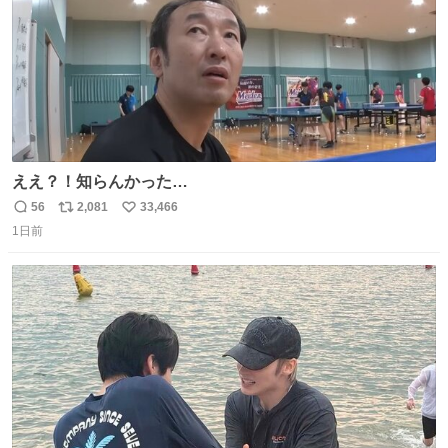
ええ？！知らんかった…
56
2,081
33,466
返
リ
い
1日前
信
ポ
い
数
ス
ね
ト
数
数