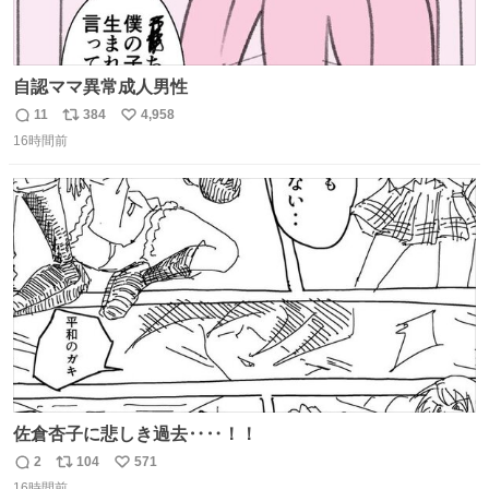
自認ママ異常成人男性
11
384
4,958
返
リ
い
16時間前
信
ポ
い
数
ス
ね
ト
数
数
佐倉杏子に悲しき過去‥‥！！
2
104
571
返
リ
い
16時間前