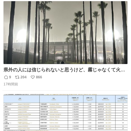
ト
数
数
県外の人には信じられないと思うけど、霧じゃなくて火山
灰です🌋 #桜島
9
204
866
返
リ
い
17時間前
信
ポ
い
数
ス
ね
ト
数
数