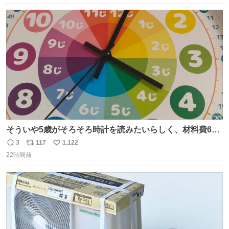
えてもらった #国立科学博物館
数
ス
ね
ト
数
数
そういや5歳がそろそろ時計を読みたいらしく、材料費600
円で作れる知育時計作ってみた！ めっちゃ簡単！ ありがと
3
117
1,122
返
リ
い
う先人！
22時間前
信
ポ
い
数
ス
ね
ト
数
数