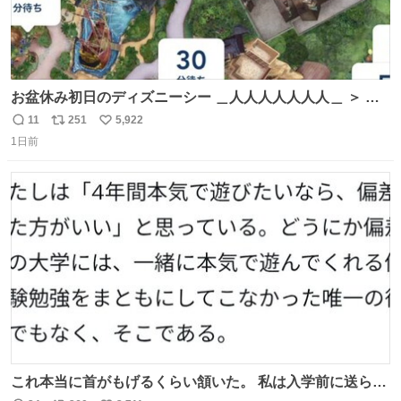
お盆休み初日のディズニーシー ＿人人人人人人人＿ ＞ 空
い て る！＜ ￣^Y^Y^Y^Y^ Y￣
11
251
5,922
返
リ
い
1日前
信
ポ
い
数
ス
ね
ト
数
数
これ本当に首がもげるくらい頷いた。 私は入学前に送られ