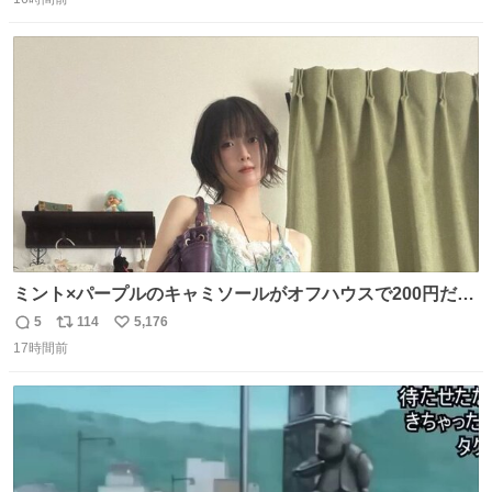
信
ポ
い
数
ス
ね
ト
数
数
ミント×パープルのキャミソールがオフハウスで200円だっ
た♩
5
114
5,176
返
リ
い
17時間前
信
ポ
い
数
ス
ね
ト
数
数