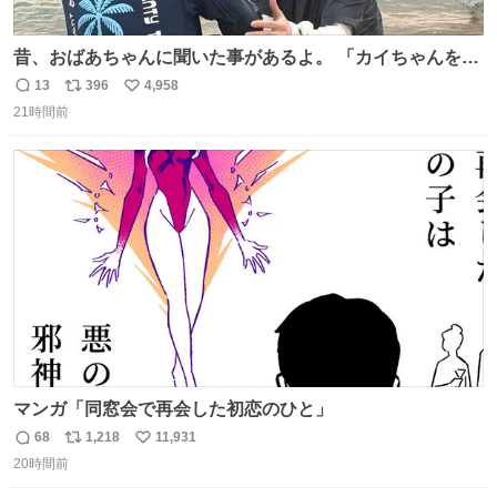
昔、おばあちゃんに聞いた事があるよ。 「カイちゃんをい
じめると、アイツが海から上がって来るぞ。」って。
13
396
4,958
返
リ
い
21時間前
信
ポ
い
数
ス
ね
ト
数
数
マンガ「同窓会で再会した初恋のひと」
68
1,218
11,931
返
リ
い
20時間前
信
ポ
い
数
ス
ね