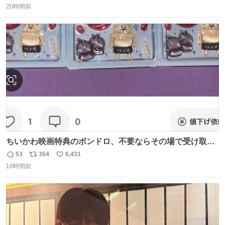
もクリアで網戸の存在を感じない。特筆すべきはその値
20時間前
信
ポ
い
段。家全体(9箇所)でも3万円でお釣りが来るという超最強
数
ス
ね
コスパ。これから家を建てる方は迷わず採用してほしい。
ト
数
数
ちいかわ映画特典のボンドロ、不要ならその場で受け取り
辞退すれば良いのに白々しい
53
364
6,431
返
リ
い
18時間前
信
ポ
い
数
ス
ね
ト
数
数