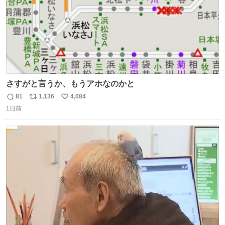
さすがと言うか、もうアホなのかと
81
1,136
4,084
返
リ
い
1日前
信
ポ
い
数
ス
ね
ト
数
数