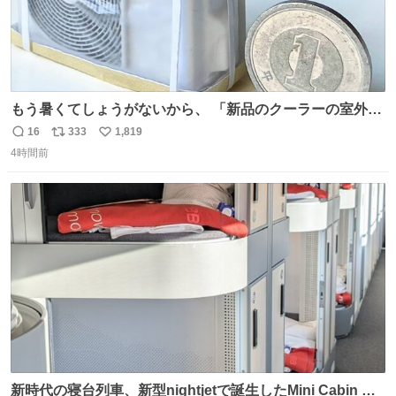
もう暑くてしょうがないから、 「新品のクーラーの室外機
のミニチュア」 でも見ていってよ
16
333
1,819
返
リ
い
4時間前
信
ポ
い
数
ス
ね
ト
数
数
新時代の寝台列車、新型nightjetで誕生したMini Cabin ま