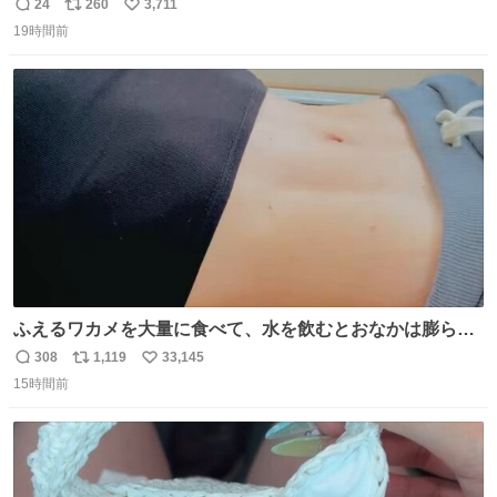
てきた、大学のサークル紹介冊子を見た時点で終わりを感
24
260
3,711
返
リ
い
じたので、女子大でもないくせに偏差値の高い大学のイン
19時間前
信
ポ
い
カレサークルに突撃して所属するという奇行で事なきを得
数
ス
ね
た。 高偏差値に行けないならせめてそれくらいした方が予
ト
数
数
後がいいです。 https://t.co/9nMHIrETkw
ふえるワカメを大量に食べて、水を飲むとおなかは膨ら
む・・・・！？ ⚠️よい子は絶対マネしないでね⚠️ #夏休み
308
1,119
33,145
返
リ
い
の自由研究
15時間前
信
ポ
い
数
ス
ね
ト
数
数