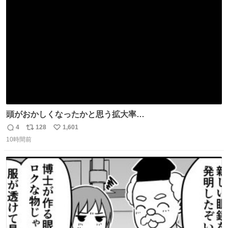
ト
数
数
頭がおかしくなったかと思う拡大率
https://t.co/n1bPnS7x1h
4
128
1,601
返
リ
い
10時間前
信
ポ
い
数
ス
ね
ト
数
数