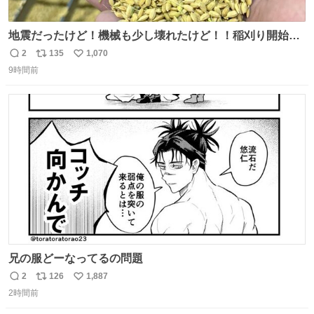
地震だったけど！機械も少し壊れたけど！！稲刈り開始
や！！！🌾 米食べてね！！！！！www たかきライスセン
2
135
1,070
返
リ
い
ター起動します😂
9時間前
信
ポ
い
数
ス
ね
ト
数
数
兄の服どーなってるの問題
2
126
1,887
返
リ
い
2時間前
信
ポ
い
数
ス
ね