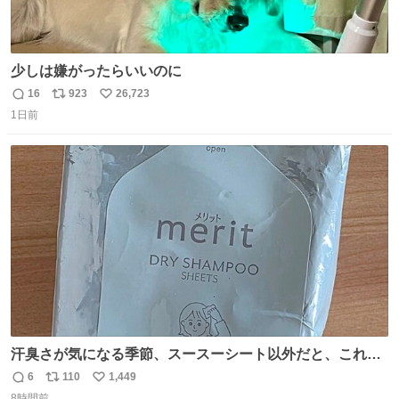
少しは嫌がったらいいのに
16
923
26,723
返
リ
い
1日前
信
ポ
い
数
ス
ね
ト
数
数
汗臭さが気になる季節、スースーシート以外だと、これが
とにかくスッキリする。2年くらい前に #生活は踊る で紹
6
110
1,449
返
リ
い
介したやつ。おじさんにもおばさんにもオススメだ。ドラ
8時間前