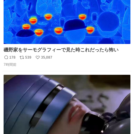
磯野家をサーモグラフィーで見た時これだったら怖い
178
539
35,087
返
リ
い
7時間前
信
ポ
い
数
ス
ね
ト
数
数