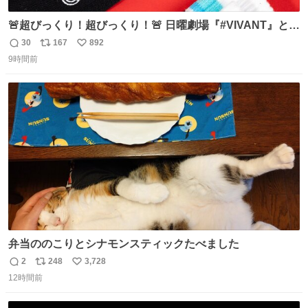
🚨超びっくり！超びっくり！🚨 日曜劇場『#VIVANT』と
ファミマの #コンビニエンスウェア がコラボ！ 🧦ラインソ
30
167
892
返
リ
い
ックス 🟦今治タオルハンカチ 「いいね」「保存」してファ
9時間前
信
ポ
い
ミマへGO👀
数
ス
ね
ト
数
数
弁当ののこりとシナモンスティックたべました
2
248
3,728
返
リ
い
12時間前
信
ポ
い
数
ス
ね