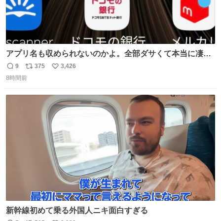
アプリ名も収められないのかよ。全部ダサくて本当に凄
い。 https://t.co/LemyLGyVkR
9
375
3,426
返
リ
い
8時間前
信
ポ
い
数
ス
ね
ト
数
数
新幹線初めて乗る外国人ニキ面白すぎる