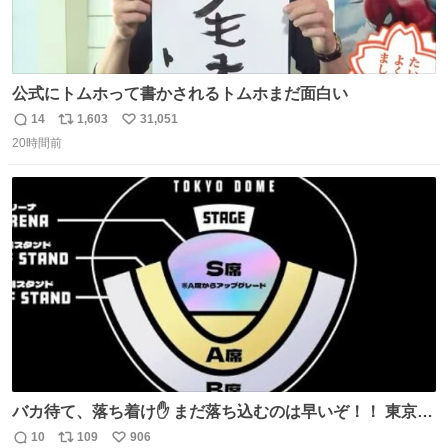
公式にトムホって書かされるトムホまだ面白い
14
1,603
31,051
返
リ
い
20時間前
信
ポ
い
数
ス
ね
ト
数
数
バカ待て、落ち着け✋ まだ落ち込むのは早いぞ！！ 東京ド
ームの最大キャパ5.5万人に対して席数の配分はだいたい S
10
109
906
返
リ
い