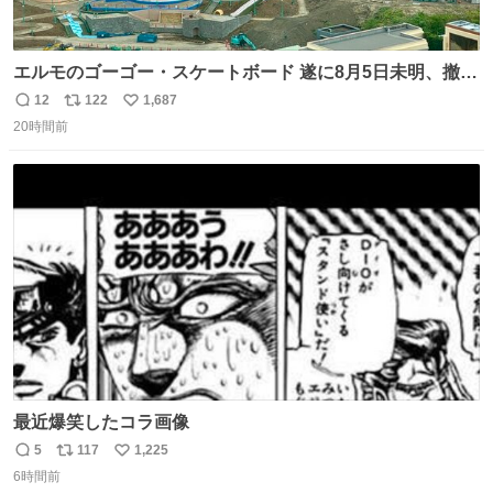
エルモのゴーゴー・スケートボード 遂に8月5日未明、撤
去… ←4日朝 5日朝→ #USJファン #ワンダーランド
12
122
1,687
返
リ
い
20時間前
信
ポ
い
数
ス
ね
ト
数
数
最近爆笑したコラ画像
5
117
1,225
返
リ
い
6時間前
信
ポ
い