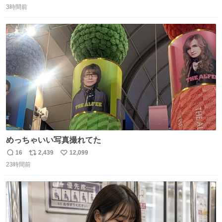
3時間前
信
ポ
い
数
ス
ね
ト
数
数
めっちゃいい写真撮れてた
16
2,439
12,099
返
リ
い
23時間前
信
ポ
い
数
ス
ね
ト
数
数