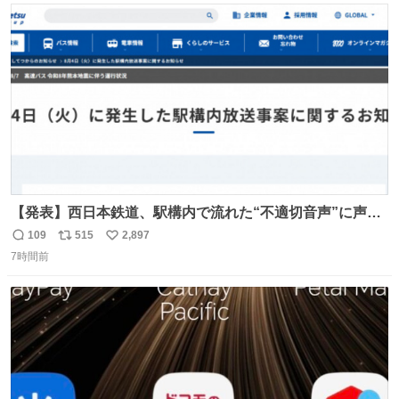
ト
数
数
【発表】西日本鉄道、駅構内で流れた“不適切音声”に声明
「被害届も検討」 news.livedoor.com/article/detail… 4日
109
515
2,897
返
リ
い
に西鉄福岡（天神）駅および薬院駅で発生した駅構内放送
7時間前
信
ポ
い
事案について声明を公表した。「第三者によって駅構内放
数
ス
ね
送設備に外部から不正に音声が流された可能性も含めて確
ト
数
数
認を実施」と説明した。