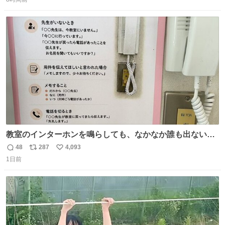
信
ポ
い
ストに売ってるぞ。ドライシャンプーって書いてあるけど
数
ス
ね
汗拭きシートみたいなもの。耳裏襟足首筋がんがん拭いて
ト
数
数
汗臭不安を解消。
教室のインターホンを鳴らしても、なかなか誰も出ないこ
とがあります…。 もしかすると「電話の出方」に困ってい
48
287
4,093
返
リ
い
るのかもしれません。 そこで「何を話せばいいか」が見え
1日前
信
ポ
い
る手引きを用意して、安心して電話に出られるようにしま
数
ス
ね
す。 インターホンの応対も大切なコミュニケーションの学
ト
数
数
びです。