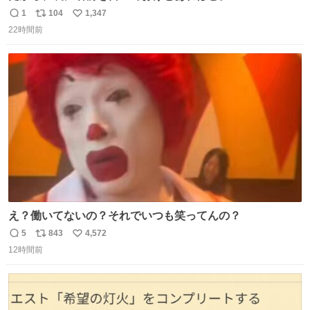
1
104
1,347
返
リ
い
22時間前
信
ポ
い
数
ス
ね
ト
数
数
え？働いてないの？それでいつも笑ってんの？
5
843
4,572
返
リ
い
12時間前
信
ポ
い
数
ス
ね
ト
数
数