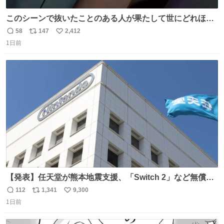
このシーンで抜いたことのある人が果たして世にどれほど
いることか このアカウントに辿り着いた皆さんとは、ロボ
58
147
2,412
返
リ
い
コップ2についてこれからもぜひ語り合っていきたい
1日前
信
ポ
い
数
ス
ね
ト
数
数
【発表】任天堂が熊本地震支援、「Switch 2」など無償修
理へ 保証切れでも対象 news.livedoor.com/article/detail…
112
1,341
9,300
返
リ
い
任天堂が令和8年熊本地震の被災者支援として、災害救助
1日前
信
ポ
い
法適用地域からの同社製品の修理について、27年2月1日ま
数
ス
ね