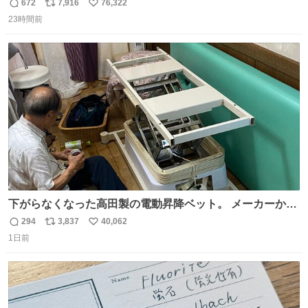
672
7,916
76,322
返
リ
い
23時間前
信
ポ
い
数
ス
ね
ト
数
数
下がらなくなった高田製の電動昇降ベット。 メーカーから
は、完全に見放されたんですが、 見事に85歳の父が治しま
294
3,837
40,062
返
リ
い
した。 うちの父は、トヨタカローラのボディをオート生産
1日前
信
ポ
い
する、工業ロボットの製作者なんですが、 父が電動ベット
数
ス
ね
の配線をハンダで修理している横で、
ト
数
数