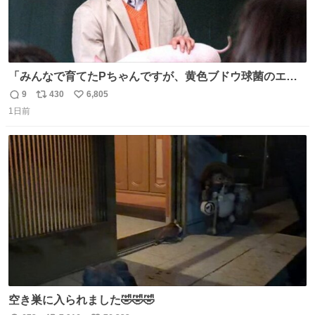
「みんなで育てたPちゃんですが、黄色ブドウ球菌のエン
テロトキシン（耐熱性毒素）が検出されたので、議論する
9
430
6,805
返
リ
い
までもなく処分が決まりました」
1日前
信
ポ
い
数
ス
ね
ト
数
数
空き巣に入られました🤣🤣🤣