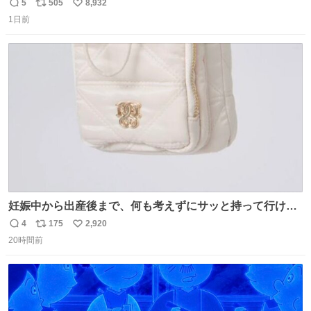
5
505
8,932
返
リ
い
1日前
信
ポ
い
数
ス
ね
ト
数
数
妊娠中から出産後まで、何も考えずにサッと持って行ける
ようなショルダーバッグが欲しいな〜と思っていたのだけ
4
175
2,920
返
リ
い
ど snidelでめちゃくちゃピッタリなものを見つけたので買
20時間前
信
ポ
い
った！✨ スマホと小物とペットボトルが入るの最高すぎる
数
ス
ね
🥹 しかもスマホ入れ独立してるしファスナーない！地味に
ト
数
数
嬉しいやつ！！！