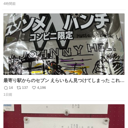
席（アリーナ）：約1.4万人 A席（1階スタンド）：約2.5万
4時間前
信
ポ
い
人 B席（2階スタンド）：約1.5万人 一番席数が多いA席は
数
ス
ね
一次だけで全枠出し切るわけないし、二次からは全体の3
ト
数
数
割を占める
最寄り駅からのセブン えらいもん見つけてしまった これ売
ってくれへんかな… #浅井健一 #ポテチ #ロックの名盤
14
137
4,196
返
リ
い
1日前
信
ポ
い
数
ス
ね
ト
数
数