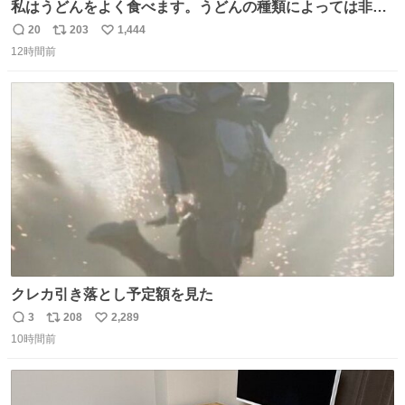
私はうどんをよく食べます。うどんの種類によっては非常
食にもなります。生うどんは消費期限が短く、冷凍うどん
20
203
1,444
返
リ
い
は長持ちする代わりに停電に弱いので、乾麺タイプのうど
12時間前
信
ポ
い
んなら水分が少なく長期保存するのにおすすめです。アル
数
ス
ね
ファ化米や缶詰など、色々な非常食がありますが、うどん
ト
数
数
もいかがでしょうか？
クレカ引き落とし予定額を見た
3
208
2,289
返
リ
い
10時間前
信
ポ
い
数
ス
ね
ト
数
数