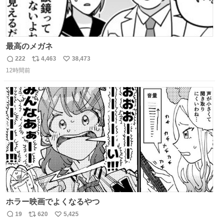
最高のメガネ
222
4,463
38,473
返
リ
い
12時間前
信
ポ
い
数
ス
ね
ト
数
数
ホラー映画でよくなるやつ
19
620
5,425
返
リ
い