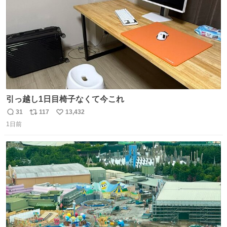
引っ越し1日目椅子なくて今これ
31
117
13,432
返
リ
い
1日前
信
ポ
い
数
ス
ね
ト
数
数