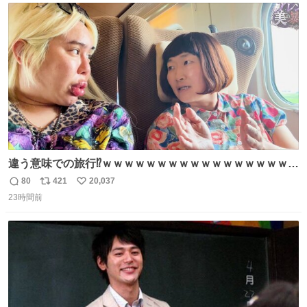
じられております」 でコンソメスープ吹き出しそうになり
ト
数
数
ましたw
違う意味での旅行⁉️ｗｗｗｗｗｗｗｗｗｗｗｗｗｗｗｗｗｗ
ｗ
80
421
20,037
返
リ
い
23時間前
信
ポ
い
数
ス
ね
ト
数
数