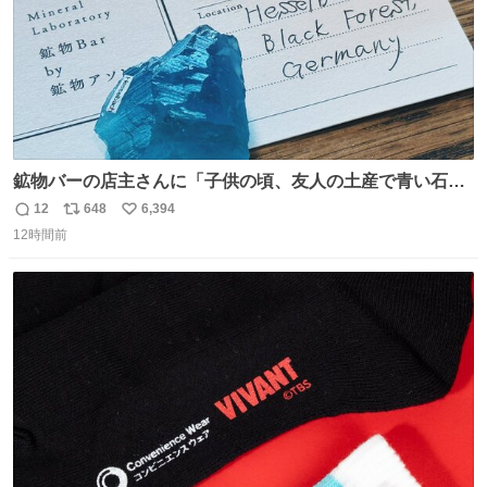
鉱物バーの店主さんに「子供の頃、友人の土産で青い石を
貰って、それがすごく気に入ってたのに、いつかの引越し
12
648
6,394
返
リ
い
で無くしてしまった」という話をしたら、 「お土産で買っ
12時間前
信
ポ
い
てきたくらいの価格感なら、ドイツの黒い森のフローライ
数
ス
ね
トかな…」と当たりつけてもらった。確かにこんな感じだ
ト
数
数
った気がする 凄い