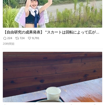
【自由研究の成果発表】 “スカートは回転によって広がる
が、岡澤恋によって270°までなら広がらずに回転が可能な
224
724
9,791
返
リ
い
ことが証明された！”
20時間前
信
ポ
い
数
ス
ね
ト
数
数