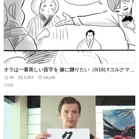
で無償で対応すると発表した。「Switch 2」や「Switch」
ト
数
数
「Joy-Con」などが対象。
オラは一番美しい苗字を 嫁に贈りたい（0/16) #コルクマン
ガ専科
50
3,353
14,126
返
リ
い
1日前
信
ポ
い
数
ス
ね
ト
数
数