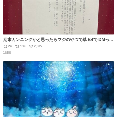
期末カンニングかと思ったらマジのやつで草 B4でIDMって
ことはおそらく就職だし、内定取り消し？ それと夏休み期
24
139
2,505
返
リ
い
間の停学って無意味じゃね？
1日前
信
ポ
い
数
ス
ね
ト
数
数