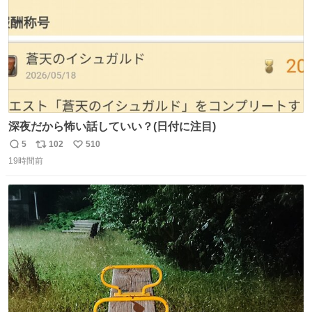
深夜だから怖い話していい？(日付に注目)
5
102
510
返
リ
い
19時間前
信
ポ
い
数
ス
ね
ト
数
数