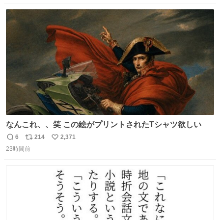
数
ス
ね
ト
数
数
なんこれ、、笑 この絵がプリントされたTシャツ欲しい
6
214
2,371
返
リ
い
23時間前
信
ポ
い
数
ス
ね
ト
数
数