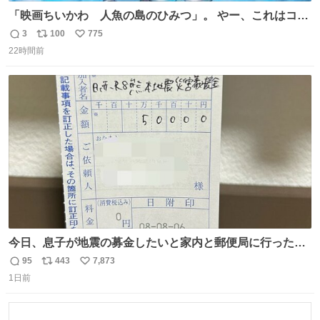
「映画ちいかわ 人魚の島のひみつ」。 やー、これはコワ
イ、コワイ、映画でした。 可愛い夏休みのアニメで、「七
3
100
775
返
リ
い
人の侍」なのかと観ていたら… 相容れぬ者同士の対立と相
22時間前
信
ポ
い
克。 傍観者の罪… 罪から逃れることのできない恐怖… 復
数
ス
ね
讐の妄執… 娯楽映画、ファミリー映画と思ったら、大やけ
ト
数
数
どします。
今日、息子が地震の募金したいと家内と郵便局に行ったみ
たいです。おもちゃとか買う選択肢もあったと思うけど、
95
443
7,873
返
リ
い
自分で貯めてた2万円を役に立てて欲しい、みんなも元気
1日前
信
ポ
い
になって欲しいと。家内も一緒に募金したので、自分も何
数
ス
ね
かできたらなぁと思いました。
ト
数