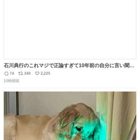
数
石川典行のこれマジで正論すぎて10年前の自分に言い聞か
せたい
74
340
2,225
返
リ
い
10時間前
信
ポ
い
数
ス
ね
ト
数
数