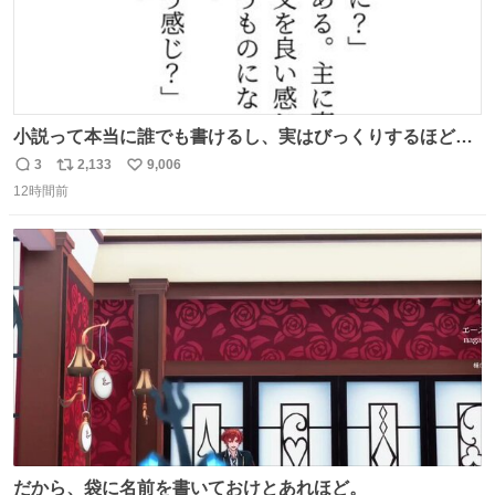
小説って本当に誰でも書けるし、実はびっくりするほど自
由だし、みんなもっと好きに文字で遊べばいいんじゃない
3
2,133
9,006
返
リ
い
かなって思うよ〜
12時間前
信
ポ
い
数
ス
ね
ト
数
数
だから、袋に名前を書いておけとあれほど。