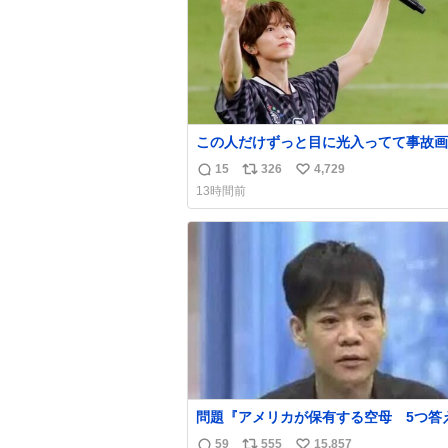
この人だけずっと目に光入ってて事故画
もなかったすごい #TravisJapan #J
15
326
4,729
返
リ
い
13時間前
信
ポ
い
数
ス
ね
ト
数
数
問題『アメリカが保有する空母 5つ答
名倉「ホンマごめん、日本」
59
555
15,857