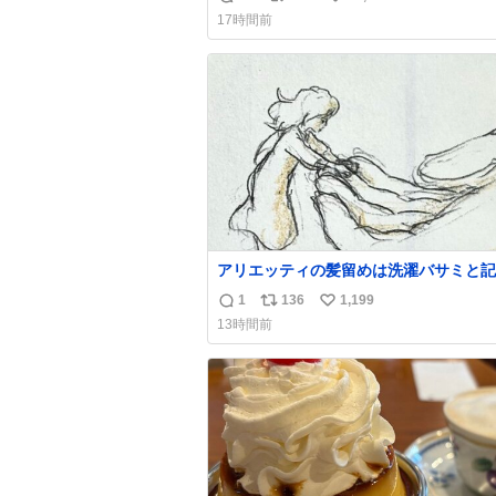
返
リ
い
17時間前
信
ポ
い
数
ス
ね
ト
数
数
アリエッティの髪留めは洗濯バサミと記
れることが多いですが、もっと小さいプ
1
136
1,199
返
リ
い
チックのクリップです。 バネは使いや
13時間前
うに強度を調整してあるはず。
信
ポ
い
数
ス
ね
ト
数
数