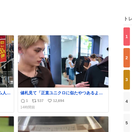
ト
1
2
3
ム人の
値札見て「正直ユニクロに似たやつあるよ
で見
ね」とか言い出すの好きすぎる
1
537
12,694
4
返
リ
い
お越
WWWWWWWWWWWWW こちら側と同じ感
14時間前
覚助かる🙂‍↕️🙂‍↕️🙂‍↕️
信
ポ
い
数
ス
ね
ト
数
5
数