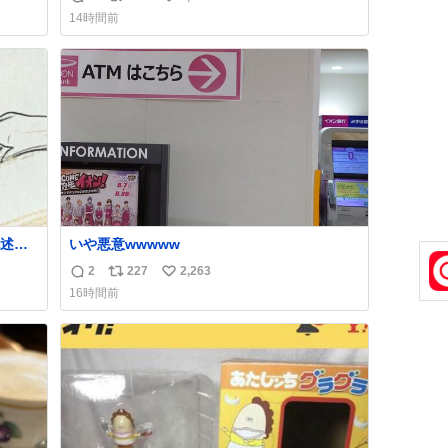
返
リ
い
14時間前
信
ポ
い
数
ス
ね
ト
数
数
述さ
いや悪意wwwww
ラス
2
227
2,263
返
リ
い
すいよ
16時間前
信
ポ
い
数
ス
ね
ト
数
数