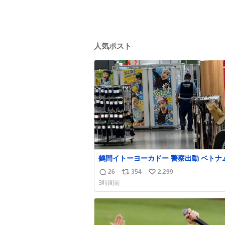
人気ポスト
鶴間イトーヨーカドー 警察出動 ベトナ
身分証チェックを開店前に実施、店内ま
26
354
2,299
返
リ
い
張りにきてます。不法滞在者は覚悟して
3時間前
しください。
信
ポ
い
数
ス
ね
ト
数
数