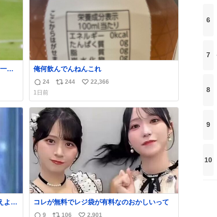
6
7
一枚
俺何飲んでんねんこれ
リーグ
24
244
22,366
返
リ
い
8
1日前
信
ポ
い
数
ス
ね
ト
数
9
数
10
えよ』
コレが無料でレジ袋が有料なのおかしいって
9
106
2,901