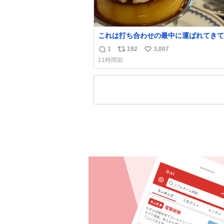
これは打ち合わせの最中に運ばれてきて
理性を根こそぎ奪い去ったプリンの写真
1
192
3,007
返
リ
い
す。
11時間前
信
ポ
い
数
ス
ね
ト
数
数