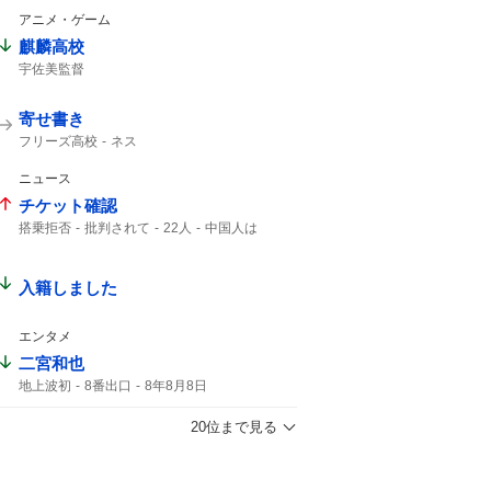
アニメ・ゲーム
麒麟高校
宇佐美監督
寄せ書き
フリーズ高校
ネス
ニュース
チケット確認
搭乗拒否
批判されて
22人
中国人は
チケット
客室乗務員
入籍しました
エンタメ
二宮和也
地上波初
8番出口
8年8月8日
コメント全文
映画8番出口
映画「8番出口」
ゲーム
20位まで見る