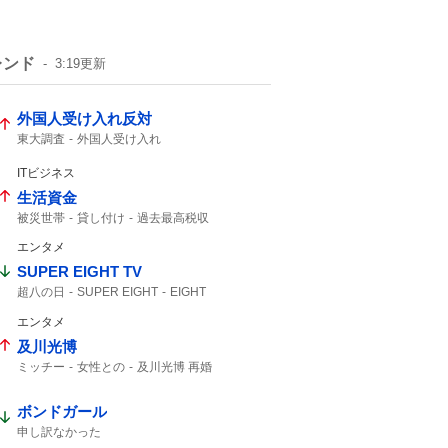
レンド
3:19
更新
外国人受け入れ反対
東大調査
外国人受け入れ
ITビジネス
生活資金
被災世帯
貸し付け
過去最高税収
夏のボーナス
ATM
エンタメ
SUPER EIGHT TV
超八の日
SUPER EIGHT
EIGHT
エンタメ
及川光博
ミッチー
女性との
及川光博 再婚
一般女性
ボンドガール
申し訳なかった