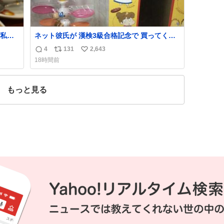
私の
ネット彼氏が 漢検3級合格記念で 買ってくれ
で
た.ᐟ.ᐟ🩵
4
131
2,643
返
リ
い
18時間前
信
ポ
い
数
ス
ね
ト
数
もっと見る
数