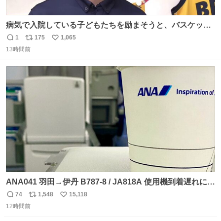
病気で入院している子どもたちを励まそうと、バスケット
ボール・宇都宮ブレックスに所属する比江島慎選手が下野
1
175
1,065
返
リ
い
市の病院を訪問して交流しました。
13時間前
信
ポ
い
news.web.nhk/newsweb/na/nb-…
数
ス
ね
ト
数
数
ANA041 羽田→伊丹 B787-8 / JA818A 使用機到着遅れにつ
き 「安全に支障ない範囲で1分1秒でも遅延回復に努めてお
74
1,548
15,118
返
リ
い
ります」と機長の気合い十分！ が、フライトは順調に進み
12時間前
信
ポ
い
すぎ… 「飛ばしすぎたせいか現在奈良県上空での待機を命
数
ス
ね