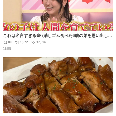
これは名言すぎる😂 (消しゴム食べた6歳の弟を思い出しな
がら)
89
1,572
37,396
返
リ
い
1日前
信
ポ
い
数
ス
ね
ト
数
数