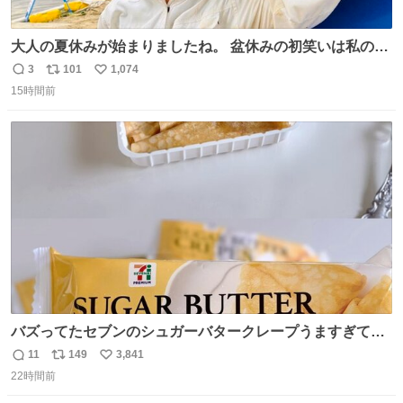
大人の夏休みが始まりましたね。 盆休みの初笑いは私の現
場コスプレ マスターイーでお願いします！！
3
101
1,074
返
リ
い
15時間前
信
ポ
い
数
ス
ね
ト
数
数
バズってたセブンのシュガーバタークレープうますぎて
7NOWで買い溜め🛒💭
11
149
3,841
返
リ
い
22時間前
信
ポ
い
数
ス
ね