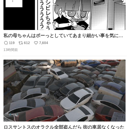
私の母ちゃんはボーっとしていてあまり細かい事を気にし
ません。優秀な人の多い現代の価値観から見ると、あまり
119
612
7,604
返
リ
い
優秀な母親ではないかもしれません。でも、だからこそ、
13時間前
信
ポ
い
私はそういう母親が大好きです。今も昔もすごくリラック
数
ス
ね
スします。「優秀」と「良い」は別なんですよね。 1/2
ト
数
数
ロスサントスのオラクル全部盗んだら 街の車居なくなった