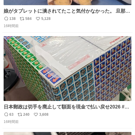
娘がタブレットに潰されてたこと気付かなかった。 旦那だ
けは娘の波長を感じ取れるから声出せずともSOSが伝わっ
138
584
5,128
返
リ
い
たらしい。 急いで旦那が救出して、泣きじゃくる娘に自分
16時間前
信
ポ
い
も謝って抱きしめようとしたら、ビンタされてしまった。
数
ス
ね
3回ほど。 小さい手だけど、地味に痛い。 その後、娘は旦
ト
数
数
那に泣きついてた。
日本郵政は切手を廃止して額面を現金で払い戻せ2026 #日
本郵政 @JapanPostHD_PR
63
240
3,608
返
リ
い
16時間前
信
ポ
い
数
ス
ね