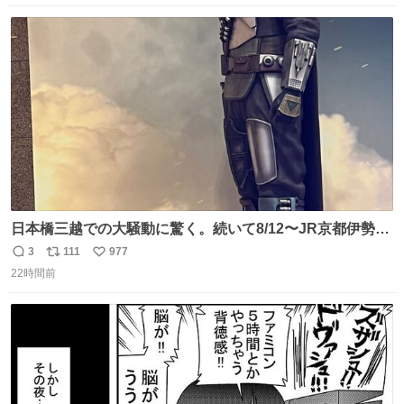
数
ス
ね
ト
数
数
日本橋三越での大騒動に驚く。続いて8/12〜JR京都伊勢丹
でPOP UP STOREがオープンするとのこと…皆さんお怪
3
111
977
返
リ
い
我なくお買い物を🙏 写真は2026/5/21 ロードショーの前日
22時間前
信
ポ
い
。だーれも写真撮ってなかったんだけどなぁ😵‍💫
数
ス
ね
ト
数
数