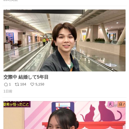
信
ポ
い
数
ス
ね
ト
数
数
交際中 結婚して5年目
1
104
5,150
返
リ
い
1日前
信
ポ
い
数
ス
ね
ト
数
数