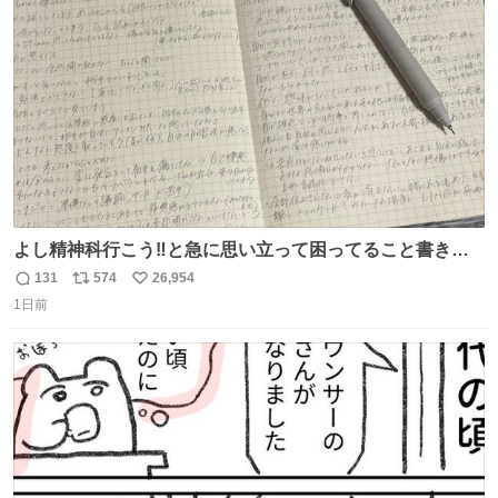
ト
数
数
よし精神科行こう‼️と急に思い立って困ってること書き出
してたらペン止まらなくなってすごい勢いで埋まってワロ
131
574
26,954
返
リ
い
タ
1日前
信
ポ
い
数
ス
ね
ト
数
数