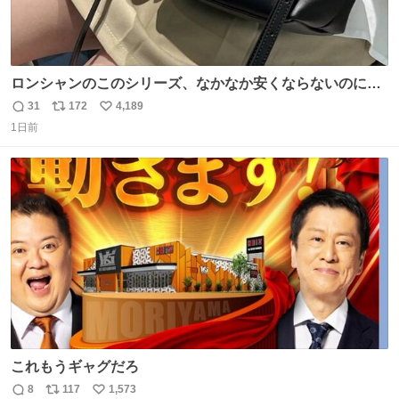
ロンシャンのこのシリーズ、なかなか安くならないのにセ
ール価格になってる🖤✨レザーなのが反則級にかわいい。
31
172
4,189
返
リ
い
持ってるだけでコーデが格上げされる。
1日前
信
ポ
い
数
ス
ね
ト
数
数
これもうギャグだろ
8
117
1,573
返
リ
い