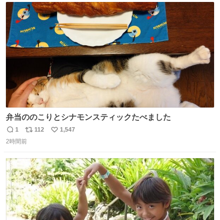
じられております」 でコンソメスープ吹き出しそうになり
ト
数
数
ましたw
弁当ののこりとシナモンスティックたべました
1
112
1,547
返
リ
い
2時間前
信
ポ
い
数
ス
ね
ト
数
数