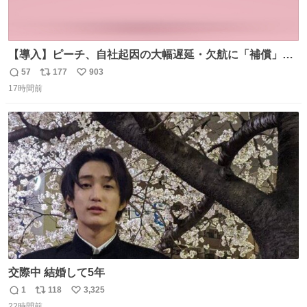
【導入】ピーチ、自社起因の大幅遅延・欠航に「補償」開
始へ news.livedoor.com/article/detail… 同社に起因する理
57
177
903
返
リ
い
由によって大幅遅延や欠航が発生した場合、乗客が負担し
17時間前
信
ポ
い
た宿泊費や交通費を、領収書の事後申請に基づき、国内線
数
ス
ね
は1人あたり上限1万円、国際線は上限2万円まで支払う。
ト
数
数
交際中 結婚して5年
1
118
3,325
返
リ
い
22時間前