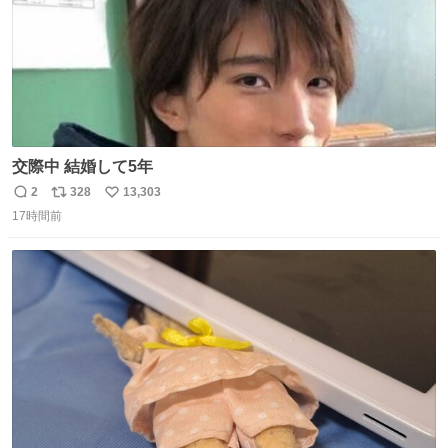
交際中 結婚して5年
2
328
13,303
返
リ
い
17時間前
信
ポ
い
数
ス
ね
ト
数
数