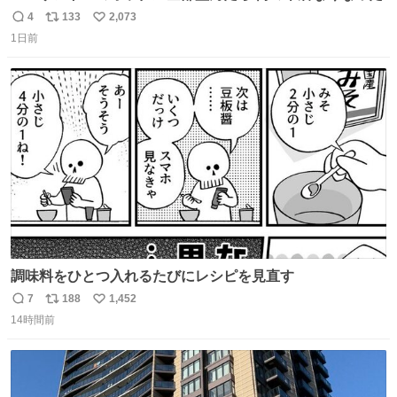
4
133
2,073
返
リ
い
1日前
信
ポ
い
数
ス
ね
ト
数
数
調味料をひとつ入れるたびにレシピを見直す
7
188
1,452
返
リ
い
14時間前
信
ポ
い
数
ス
ね
ト
数
数