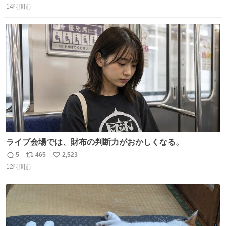
14時間前
信
ポ
い
数
ス
ね
ト
数
数
ライブ会場では、財布の判断力がおかしくなる。
5
465
2,523
返
リ
い
12時間前
信
ポ
い
数
ス
ね
ト
数
数