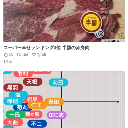
スーパー幸せランキング3位 半額の赤身肉
23
184
7,135
返
リ
い
1日前
信
ポ
い
数
ス
ね
ト
数
数