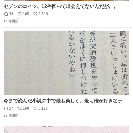
セブンのコイツ、12件回って出会えてないんだが。。
36
185
2,518
返
リ
い
16時間前
信
ポ
い
数
ス
ね
ト
数
数
今まで読んだ小説の中で最も美しく、最も俺が好きなラス
トシーン
17
168
5,127
返
リ
い
22時間前
信
ポ
い
数
ス
ね
ト
数