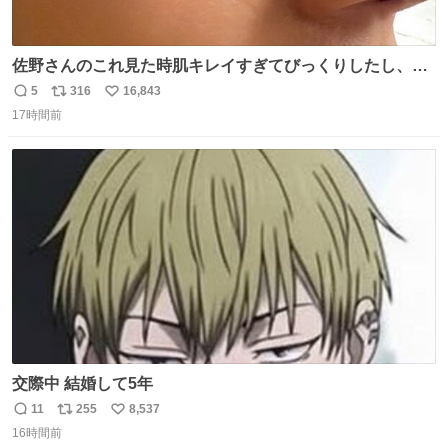
佐野さんのこれ見た時肌キレイすぎてびっくりしたし、や
はりアイドルって体型･肌管理すごすぎる
5
316
16,843
返
リ
い
17時間前
信
ポ
い
数
ス
ね
ト
数
数
交際中 結婚して5年
11
255
8,537
返
リ
い
16時間前
信
ポ
い