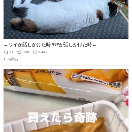
←ワイが話しかけた時 ﾏｯﾏが話しかけた時→
13
384
9,442
返
リ
い
15時間前
信
ポ
い
数
ス
ね
ト
数
数