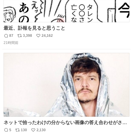
最近、訃報を見ると思うこと
87
3,398
24,162
返
リ
い
21時間前
信
ポ
い
数
ス
ね
ト
数
数
ネットで拾ったわけの分からない画像の答え合わせがされ
ていくw
5
130
2,130
返
リ
い