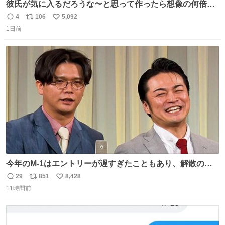
彼氏が気に入るだろうな〜と思って作ったら想像の何倍も
美味しい美味しい言ってくれて嬉しい
4
106
5,092
返
リ
い
1日前
信
ポ
い
数
ス
ね
ト
数
数
今年のM-1はエントリーが遅すぎたこともあり、解散の可
能性を作り出してからのスタート！！ 遅くなって申し訳な
29
851
8,428
返
リ
い
い🙏 エントリーナンバーは「GO!無策!」でかなり覚えやす
11時間前
信
ポ
い
い！応援をお願いすることになりそう！！
数
ス
ね
ト
数
数