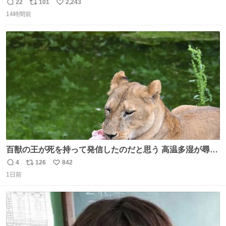
たいです。おもちゃとか買う選択肢もあったと思うけど、
22
101
2,243
返
リ
い
自分で貯めてた2万円を役に立てて欲しい、みんなも元気
14時間前
信
ポ
い
になって欲しいと。家内も一緒に募金したので、自分も何
数
ス
ね
かできたらなぁと思いました。
ト
数
数
百獣の王が死を持って発信したのだと思う 高温多湿が尋常
でない日本の夏 どうか早急に飼育の環境を見直して 動物の
4
126
842
返
リ
い
命を護ってください…と 治療中のライオンが助かりますよ
1日前
信
ポ
い
うに すべての動物の命が護られますように 2026.7.3📷多摩
数
ス
ね
動物公園にて 残念ながら個体の識別は出来ません
ト
数
数