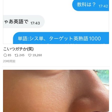
こいつガチか(笑)
85
245
19,260
返
リ
い
20時間前
信
ポ
い
数
ス
ね
ト
数
数