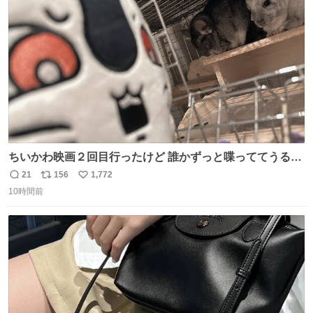
ト
数
数
ちいかわ映画２回目行ったけど 誰かずっと喋っててうるさ
かった 許せねえ
21
156
1,772
返
リ
い
10時間前
信
ポ
い
数
ス
ね
ト
数
数