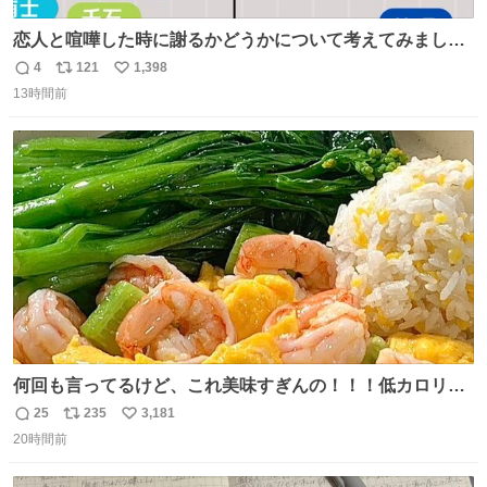
恋人と喧嘩した時に謝るかどうかについて考えてみました
💭 ▶︎自分から謝る or 悪くないなら謝らない ▶︎ねちねちす
4
121
1,398
返
リ
い
る or さっぱりしている 個人的見解です！色々と許してく
13時間前
信
ポ
い
ださい！
数
ス
ね
ト
数
数
何回も言ってるけど、これ美味すぎんの！！！低カロリー
で満足感エグいから一生食べてる😭
25
235
3,181
返
リ
い
20時間前
信
ポ
い
数
ス
ね