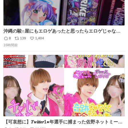
沖縄の駿○屋にもエロゲあったと思ったらエロゲじゃなか
った
8
139
1,404
返
リ
い
16時間前
信
ポ
い
数
ス
ね
ト
数
数
【可哀想に】𝑻𝒘𝒊𝒕𝒕𝒆𝒓1●年選手に捕まった佐野ネットミーム