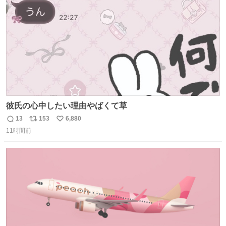
数
彼氏の心中したい理由やばくて草
13
153
6,880
返
リ
い
11時間前
信
ポ
い
数
ス
ね
ト
数
数