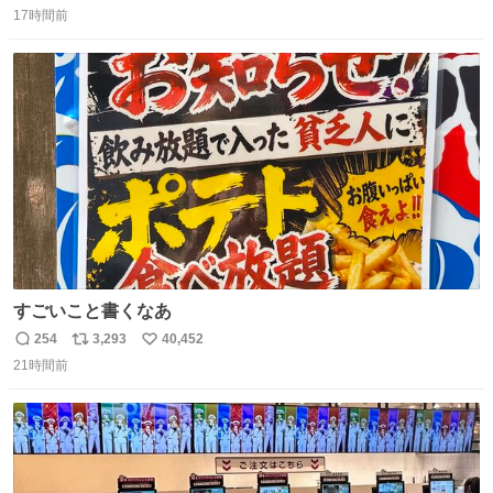
17時間前
信
ポ
い
数
ス
ね
ト
数
数
すごいこと書くなあ
254
3,293
40,452
返
リ
い
21時間前
信
ポ
い
数
ス
ね
ト
数
数