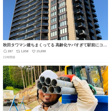
秋田タワマン建ちまくってる 高齢化ヤバすぎて駅前にコン
パクトシティつくって高齢者を住ませる考えらしい 病院も
287
1,658
15,099
返
リ
い
全部駅前にある
21時間前
信
ポ
い
数
ス
ね
ト
数
数