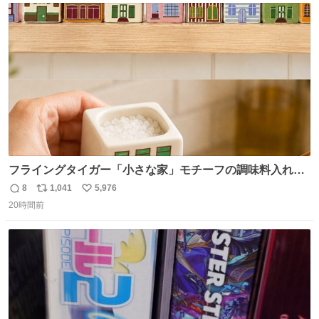
ト
数
数
フライングタイガー「小さな家」モチーフの調味料入れ、
並べれば“デンマークの街並み”に ピンク・グリーン・テラ
8
1,041
5,976
返
リ
い
コッタの全9種 - fashion-press.net/news/149552
20時間前
信
ポ
い
数
ス
ね
ト
数
数