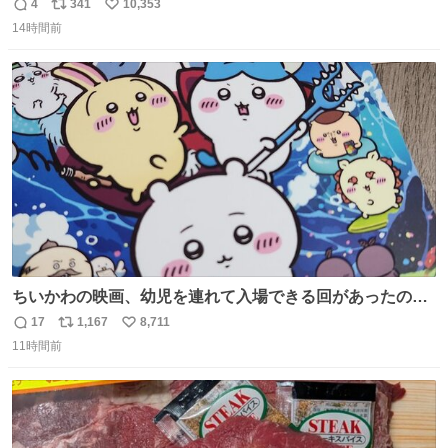
勇斗さんのコラボプリ
4
341
10,353
返
リ
い
14時間前
信
ポ
い
数
ス
ね
ト
数
数
ちいかわの映画、幼児を連れて入場できる回があったので
子どもを連れて観てきたんですけど、セイレーンの登場シ
17
1,167
8,711
返
リ
い
ーンで場内のベビーが一斉に泣き出してたのがとてもよい
11時間前
信
ポ
い
映画体験でした。
数
ス
ね
ト
数
数