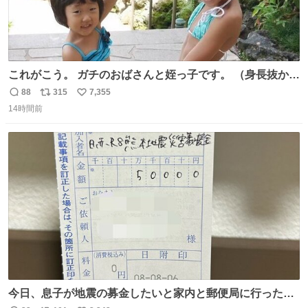
これがこう。 ガチのおばさんと姪っ子です。 （身長抜かさ
れててしぬ笑） #ヤツルギ12 #家族でヒロイン
88
315
7,355
返
リ
い
14時間前
信
ポ
い
数
ス
ね
ト
数
数
今日、息子が地震の募金したいと家内と郵便局に行ったみ