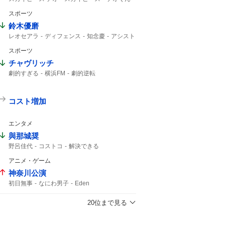
3年半
スポーツ
鈴木優磨
レオセアラ
ディフェンス
知念慶
アシスト
ブロック
スポーツ
チャヴリッチ
劇的すぎる
横浜FM
劇的逆転
ライブ配信中
PK
明治安田
12分
J1
コスト増加
エンタメ
與那城奨
野呂佳代
コストコ
解決できる
アニメ・ゲーム
神奈川公演
初日無事
なにわ男子
Eden
20位まで見る