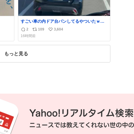
すごい車の内ドア台パンしてるやついたｗｗ
ｗｗｗｗｗｗｗｗｗｗｗｗ
2
109
3,604
返
リ
い
16時間前
信
ポ
い
数
ス
ね
ト
数
もっと見る
数