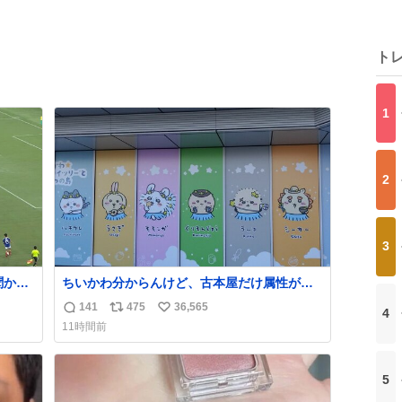
ト
1
2
3
聞かれ
ちいかわ分からんけど、古本屋だけ属性が名
めた
前になってるのはどういうこと？
141
475
36,565
4
返
リ
い
11時間前
信
ポ
い
数
ス
ね
ト
数
5
数