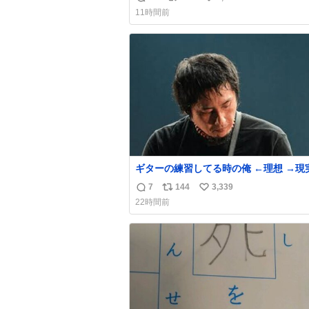
返
リ
い
い前に #生活は踊る で紹介したやつ。
11時間前
んにもおばさんにもオススメだ。ドラス
信
ポ
い
売ってるぞ。ドライシャンプーって書い
数
ス
ね
るけど汗拭きシートみたいなもの。耳裏
ト
数
首筋がんがん拭いて汗臭不安を解消。
数
ギターの練習してる時の俺 ←理想 →現
7
144
3,339
返
リ
い
22時間前
信
ポ
い
数
ス
ね
ト
数
数