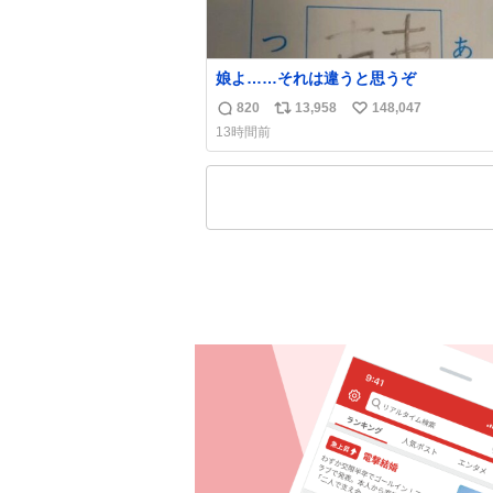
娘よ……それは違うと思うぞ
820
13,958
148,047
返
リ
い
13時間前
信
ポ
い
数
ス
ね
ト
数
数