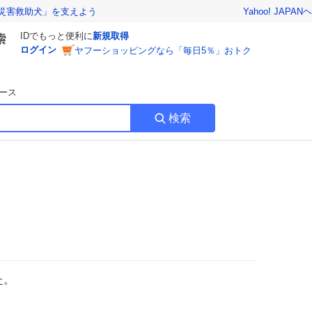
Yahoo! JAPAN
ヘ
災害救助犬」を支えよう
IDでもっと便利に
新規取得
ログイン
ヤフーショッピングなら「毎日5％」おトク
ース
検索
た。