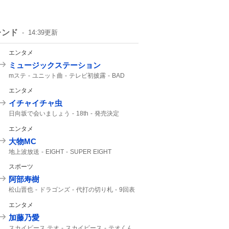
レンド
14:39
更新
エンタメ
ミュージックステーション
mステ
ユニット曲
テレビ初披露
BAD
期間限定公開
M!LK
音楽番組
エンタメ
生パフォーマンス
ATEEZ
イチャイチャ虫
日向坂で会いましょう
18th
発売決定
9月30
エンタメ
大物MC
地上波放送
EIGHT
SUPER EIGHT
カンテレ
エイトの日
5人揃って
スポーツ
8年8月8日
霜降り明星
TVer
阿部寿樹
松山晋也
ドラゴンズ
代打の切り札
9回表
マスター
9回
エンタメ
加藤乃愛
スカイピース テオ
スカイピース
テオくん