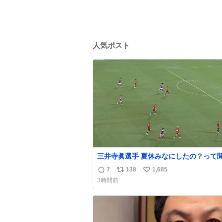
人気ポスト
三井寺眞選手 夏休みなにしたの？って
て「国立競技場でオープニングゴール決
7
138
1,685
返
リ
い
よ」と答えられるの強すぎる
3時間前
信
ポ
い
数
ス
ね
ト
数
数