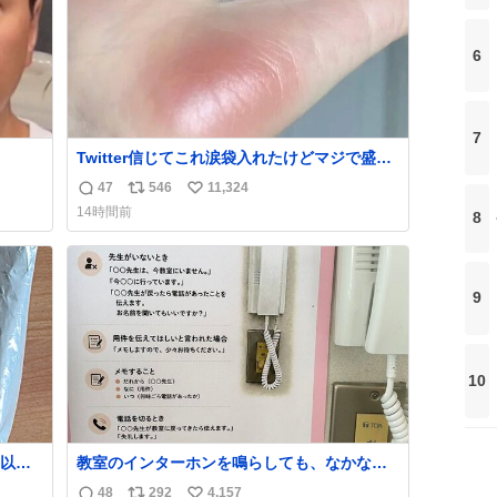
6
7
Twitter信じてこれ涙袋入れたけどマジで盛れ
た…ありがとう…
47
546
11,324
返
リ
い
14時間前
8
信
ポ
い
数
ス
ね
ト
数
数
9
10
以外
教室のインターホンを鳴らしても、なかなか
年くら
誰も出ないことがあります…。 もしかすると
48
292
4,157