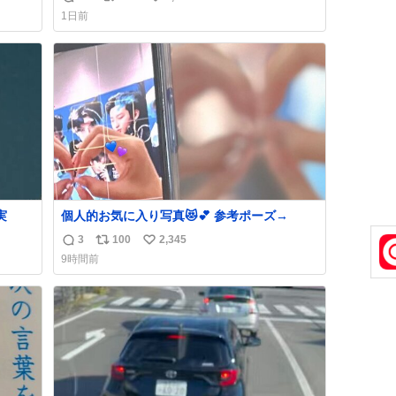
返
リ
い
おじさ
「電話の出方」に困っているのかもしれませ
1日前
トに
ん。 そこで「何を話せばいいか」が見える手
信
ポ
い
てあ
引きを用意して、安心して電話に出られるよ
数
ス
ね
襟足
うにします。 インターホンの応対も大切なコ
ト
数
ミュニケーションの学びです。
数
実
個人的お気に入り写真😻💕 参考ポーズ→
3
100
2,345
返
リ
い
9時間前
信
ポ
い
数
ス
ね
ト
数
数