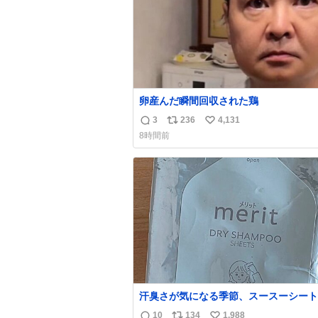
卵産んだ瞬間回収された鶏
3
236
4,131
返
リ
い
8時間前
信
ポ
い
数
ス
ね
ト
数
数
汗臭さが気になる季節、スースーシート
だと、これがとにかくスッキリする。2
10
134
1,988