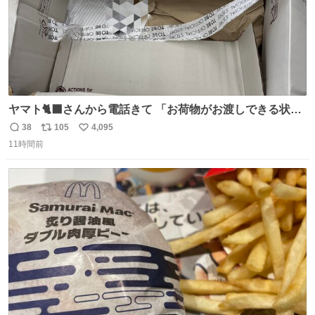
ヤマト🐈‍⬛さんから電話きて 「お荷物がお渡しできる状況
でない程潰れてまして」って えっ😳 見に行くとこの状態
38
105
4,095
返
リ
い
😭 海渡ってくる時に潰れたっぽい 「一旦戻して新しいの
11時間前
信
ポ
い
送ってもらいます」みたいに言ってたから 在庫ないし💦 っ
数
ス
ね
て事で中身無事だったから連れて帰って来た😅 壊れる物な
ト
数
数
くて良かった