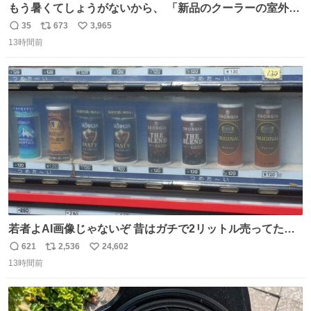
もう暑くてしょうがないから、 「新品のクーラーの室外機
のミニチュア」 でも見ていってよ
35
673
3,965
返
リ
い
13時間前
信
ポ
い
数
ス
ね
ト
数
数
若者よAI画像じゃないぞ 昔はガチで2リットル売ってたん
やでw
621
2,536
24,602
返
リ
い
13時間前
信
ポ
い
数
ス
ね
ト
数