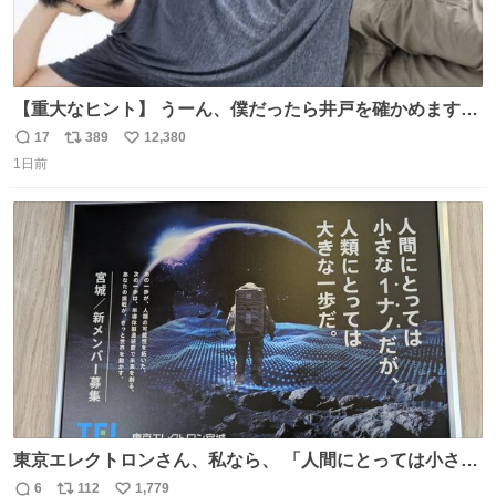
【重大なヒント】 うーん、僕だったら井戸を確かめますけ
どね
17
389
12,380
返
リ
い
1日前
信
ポ
い
数
ス
ね
ト
数
数
東京エレクトロンさん、私なら、 「人間にとっては小さな
1ナノだが、人類にとっては大きな一歩ナノだ！」 にしま
6
112
1,779