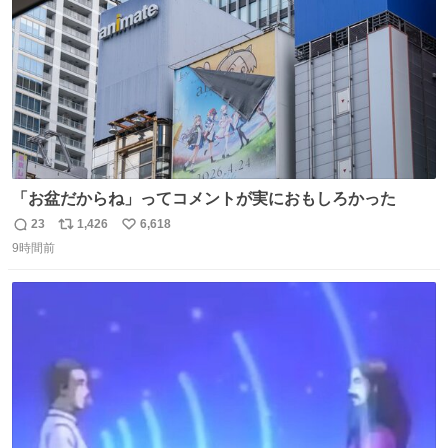
「お盆だからね」ってコメントが実におもしろかった
23
1,426
6,618
返
リ
い
9時間前
信
ポ
い
数
ス
ね
ト
数
数