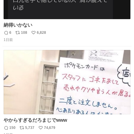
納得いかない
6
108
6,828
返
リ
い
1日前
信
ポ
い
数
ス
ね
ト
数
数
やからすぎるだろまじでwww
150
5,737
74,679
返
リ
い