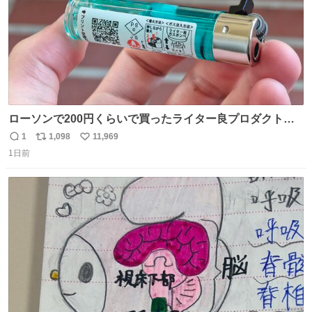
ローソンで200円くらいで買ったライター良プロダクトだ
これ 質感めっちゃ良い ガス充填とフリント交換もできてマ
1
1,098
11,969
返
リ
い
ジでこういうのでいいんだよ案件
1日前
信
ポ
い
数
ス
ね
ト
数
数