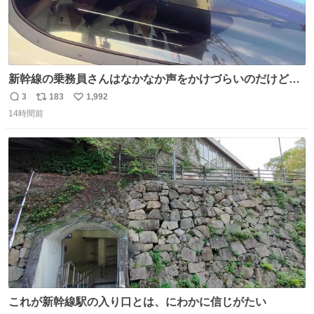
新幹線の乗務員さんはなかなか声をかけづらいのだけど😅
ルミエールの運転士さん、運転台にカメラマン向けたらお
3
183
1,992
返
リ
い
二人で敬礼🫡✨ 暗くて上手く撮れないなぁ…な顔してた
14時間前
信
ポ
い
ら、わざわざ車外に出て来てくださり✨ 「フリー素材なの
数
ス
ね
で載せて大丈夫です！」と自ら言ってくださる親切気さく
ト
数
数
なS運転士さん感謝
これが新幹線駅の入り口とは、にわかに信じがたい