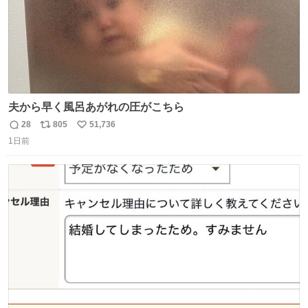
夫から早く風呂あがれの圧がこちら
28
805
51,736
返
リ
い
1日前
信
ポ
い
数
ス
ね
ト
数
数