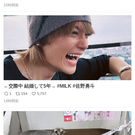
返
リ
い
10時間前
信
ポ
い
数
ス
ね
ト
数
数
←交際中 結婚して5年→ #MILK #佐野勇斗
1
154
5,757
返
リ
い
14時間前
信
ポ
い
数
ス
ね
ト
数
数