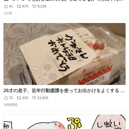
🐈 救出しようとした工場長が腕を引っ掻かれ、ぱんぱんに
41
975
9,158
返
リ
い
膨れ上がり、傷だらけ血だらけになりながらも何とか救出
1日前
信
ポ
い
したこの子はその後、工場長の家の子になりました😌💕
数
ス
ね
ト
数
数
26才の息子、近年行動援護を使ってお出かけをよくする 親
との外出はもう嫌らしい。 中身は小学生位なのに小癪な😅
72
415
21,925
返
リ
い
昨日は夜のショッピングモールに行った 先に寝といてよ❗
18時間前
信
ポ
い
と何度も何度も言い残して。 起きたら冷蔵庫に… ああ、こ
数
ス
ね
れ買いに行ってくれたんだ…😭
ト
数
数