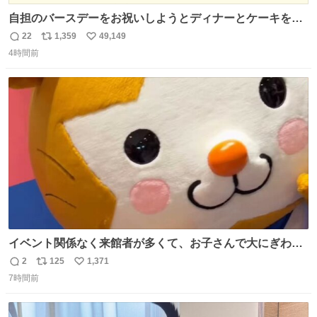
自担のバースデーをお祝いしようとディナーとケーキを予
約していたにも関わらず、当の本人がご結婚なさったので
22
1,359
49,149
返
リ
い
泣く泣くキャンセルした可哀想な重岡担を見かけたら私で
4時間前
信
ポ
い
す
数
ス
ね
ト
数
数
イベント関係なく来館者が多くて、お子さんで大にぎわ
い。 🐹を知らない子が「ねこ🐱」「ねこかな？」とつぶや
2
125
1,371
返
リ
い
いたら音速で反応していた
7時間前
信
ポ
い
数
ス
ね
ト
数