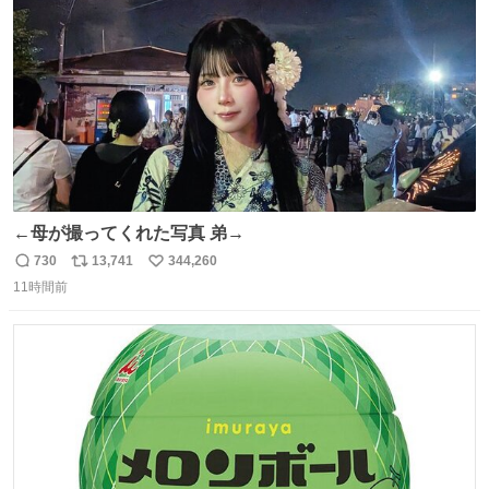
数
←母が撮ってくれた写真 弟→
730
13,741
344,260
返
リ
い
11時間前
信
ポ
い
数
ス
ね
ト
数
数