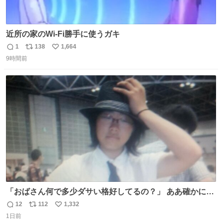
近所の家のWi-Fi勝手に使うガキ
1
138
1,664
返
リ
い
9時間前
信
ポ
い
数
ス
ね
ト
数
数
「おばさん何で多少ダサい格好してるの？」 ああ確かに多
少ダサいな。君達が大人になる時にはこんな格好しなくて
12
112
1,332
返
リ
い
済むと良いな
1日前
信
ポ
い