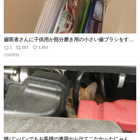
歯医者さんに子供用か部分磨き用の小さい歯ブラシをすす
められたので今日から私の歯ブラシこれ
1
107
1,453
返
リ
い
22時間前
信
ポ
い
数
ス
ね
ト
数
数
猫バンバンでもお客様の車両から出てこなかったにゃんこ