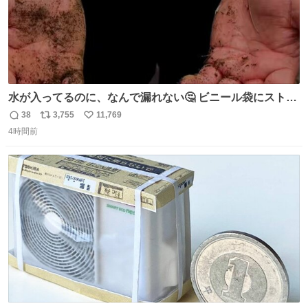
水が入ってるのに、なんで漏れない🤔 ビニール袋にストロ
ーを刺しているだけなのに、水が漏れない😳 実はこれ、ち
38
3,755
11,769
返
リ
い
ゃんと理由があるんです💁🏽‍♂️ ビニール袋に水を入れて、ス
4時間前
信
ポ
い
トローを横から差すだけ！ ストローの先端が水面より上に
数
ス
ね
あると、水はほとんど出てきません🙆🏽‍♂️ ポイントは「空
ト
数
数
気」でした🤭