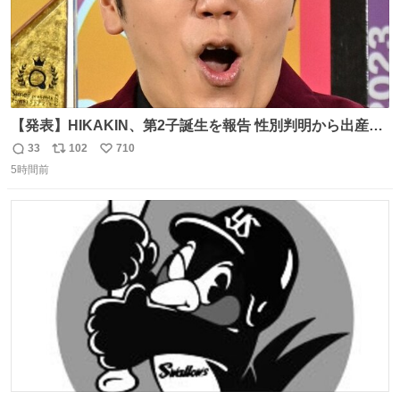
【発表】HIKAKIN、第2子誕生を報告 性別判明から出産ま
で半年以上の記録を公開
33
102
710
返
リ
い
news.livedoor.com/article/detail… HIKAKINが9日、
5時間前
信
ポ
い
YouTubeチャンネルを更新し、第2子となる男児が誕生し
数
ス
ね
たことを報告。「てんやわんやの半年間でしたが、命がけ
ト
数
数
で頑張ってくれた妻には感謝しかありません」と記した。