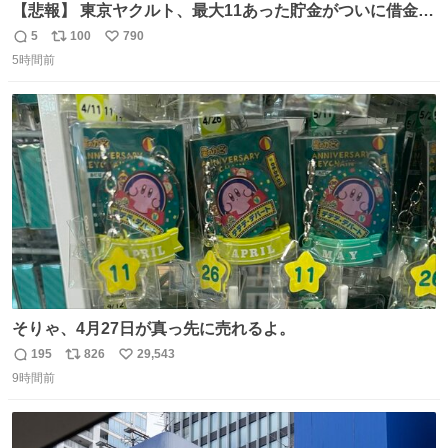
【悲報】 東京ヤクルト、最大11あった貯金がついに借金2
桁の10に到達… 6月以降は借金20オーバーととんでもない
5
100
790
返
リ
い
失速ぶりを見せています。
5時間前
信
ポ
い
数
ス
ね
ト
数
数
そりゃ、4月27日が真っ先に売れるよ。
195
826
29,543
返
リ
い
9時間前
信
ポ
い
数
ス
ね
ト
数
数