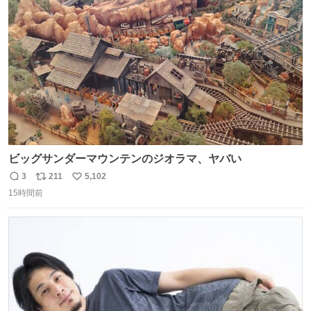
ト
数
数
ビッグサンダーマウンテンのジオラマ、ヤバい
3
211
5,102
返
リ
い
15時間前
信
ポ
い
数
ス
ね
ト
数
数