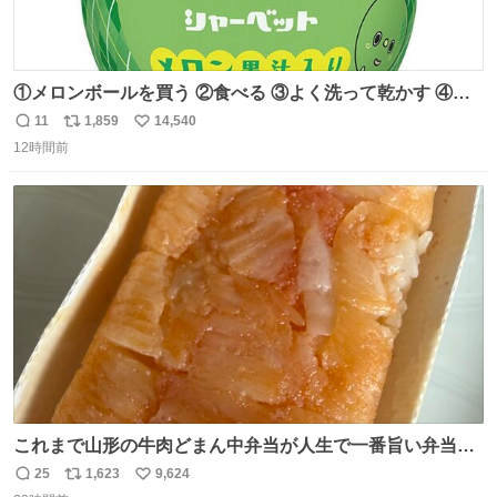
①メロンボールを買う ②食べる ③よく洗って乾かす ④か
わいい
11
1,859
14,540
返
リ
い
12時間前
信
ポ
い
数
ス
ね
ト
数
数
これまで山形の牛肉どまん中弁当が人生で一番旨い弁当だ
ったのだが、それを遥かに超える弁当発見。 個人的に駅弁
25
1,623
9,624
返
リ
い