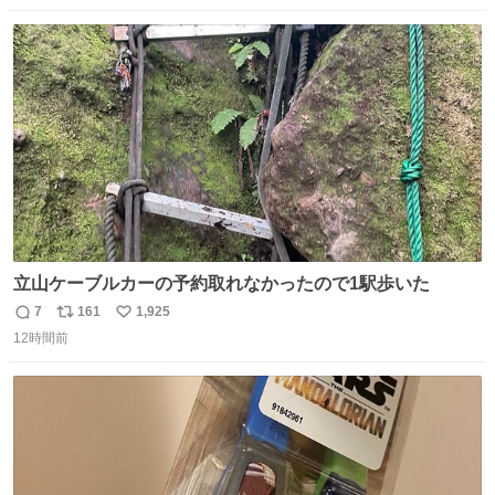
数
ス
ね
ト
数
数
立山ケーブルカーの予約取れなかったので1駅歩いた
7
161
1,925
返
リ
い
12時間前
信
ポ
い
数
ス
ね
ト
数
数