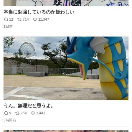
本当に勉強しているのか疑わしい
12
714
11,347
返
リ
い
1日前
信
ポ
い
数
ス
ね
ト
数
数
うん。無理だと思うよ。
5
254
3,443
返
リ
い
6時間前
信
ポ
い
数
ス
ね