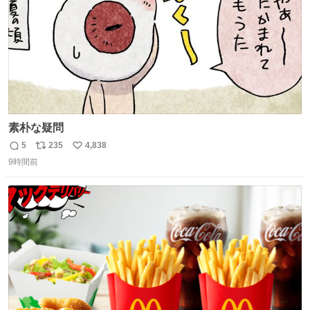
素朴な疑問
5
235
4,838
返
リ
い
9時間前
信
ポ
い
数
ス
ね
ト
数
数