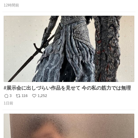
返
リ
い
す。使ってもいいですよ。
12時間前
信
ポ
い
数
ス
ね
ト
数
数
#展示会に出しづらい作品を見せて 今の私の筋力では無理
3
116
1,252
返
リ
い
1日前
信
ポ
い
数
ス
ね
ト
数
数