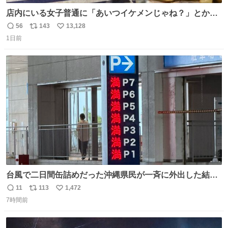
店内にいる女子普通に「あいつイケメンじゃね？」とか
「スマホの持ち方きもw」とか大声で騒いでて怖い
56
143
13,128
返
リ
い
1日前
信
ポ
い
数
ス
ね
ト
数
数
台風で二日間缶詰めだった沖縄県民が一斉に外出した結
果、パルコの駐車場フル満車🤣
11
113
1,472
返
リ
い
7時間前
信
ポ
い
数
ス
ね
ト
数