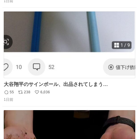
1日前
信
ポ
い
数
ス
ね
ト
数
数
大谷翔平のサインボール、出品されてしまう…
55
238
6,036
返
リ
い
1日前
信
ポ
い
数
ス
ね
ト
数
数