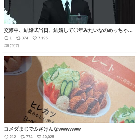
交際中、結婚式当日、結婚して〇年みたいなのめっちゃ見
るようになって今これ
1
374
7,195
返
リ
い
20時間前
信
ポ
い
数
ス
ね
ト
数
数
コメダまじでふざけんなwwwwww
212
774
20,025