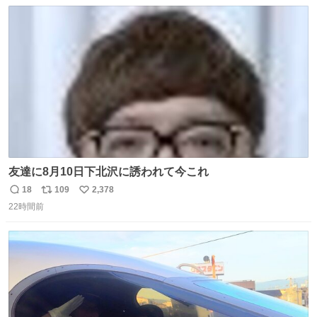
数
ス
ね
ト
数
数
友達に8月10日下北沢に誘われて今これ
18
109
2,378
返
リ
い
22時間前
信
ポ
い
数
ス
ね
ト
数
数