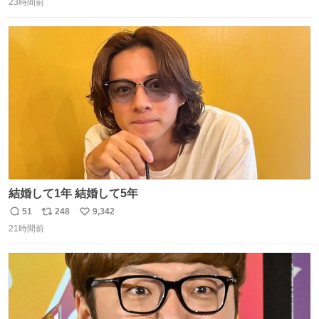
＆空弁ランキングぶっち切りで首位を独走しているお弁当
23時間前
信
ポ
い
です🥹 福岡空港＆博多駅で購入可🍱 博多駅界隈にステイさ
数
ス
ね
れてるクルーの方は駅での購入が断然オススメです👍 #え
ト
数
数
んがわ明太寿司
結婚して1年 結婚して5年
51
248
9,342
返
リ
い
21時間前
信
ポ
い
数
ス
ね
ト
数
数