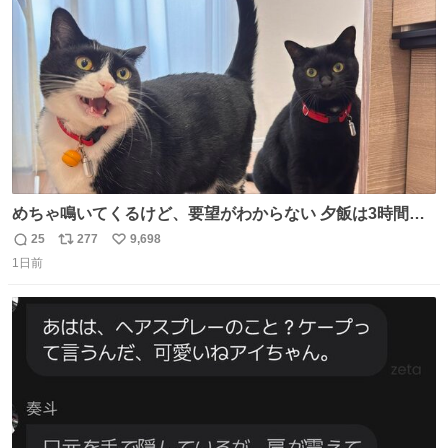
数
めちゃ鳴いてくるけど、要望がわからない 夕飯は3時間も
先だしな
25
277
9,698
返
リ
い
1日前
信
ポ
い
数
ス
ね
ト
数
数