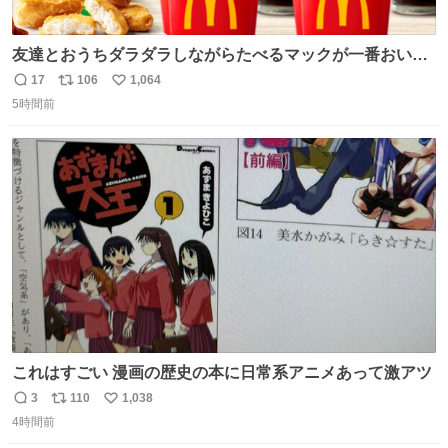
友達とおうちダラダラしながらたべるマックが一番おいし
い！
17
106
1,064
返
リ
い
5時間前
信
ポ
い
数
ス
ね
ト
数
数
これはすごい 漫画の歴史の本に日常系アニメあって激アツ
3
110
1,038
返
リ
い
4時間前
信
ポ
い