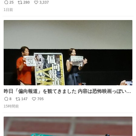
25
280
3,337
返
リ
い
1日前
信
ポ
い
数
ス
ね
ト
数
数
昨日「偏向報道」を観てきました 内容は恐怖映画っぽいの
かと思ってましたが きちんとエンタメ映画でした。 伏線回
8
147
705
返
リ
い
収もあり、小さい笑いもあり、爽快感もある満足 びっくり
15時間前
信
ポ
い
したのが客層高年齢層だった、この映画ってテレビとか新
数
ス
ね
聞で取り上げてないのにこれだけネットを駆使してる方多
ト
数
数
い 変わるぞ日本