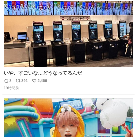
ト
数
数
いや、すごいな…どうなってるんだ
3
391
2,466
返
リ
い
19時間前
信
ポ
い
数
ス
ね
ト
数
数