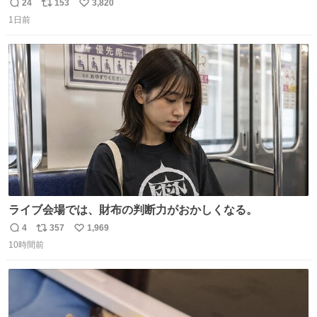
ール価格になってる🖤✨レザーなのが反則級にかわいい。
24
153
3,820
返
リ
い
持ってるだけでコーデが格上げされる。
1日前
信
ポ
い
数
ス
ね
ト
数
数
ライブ会場では、財布の判断力がおかしくなる。
4
357
1,969
返
リ
い
10時間前
信
ポ
い
数
ス
ね
ト
数
数