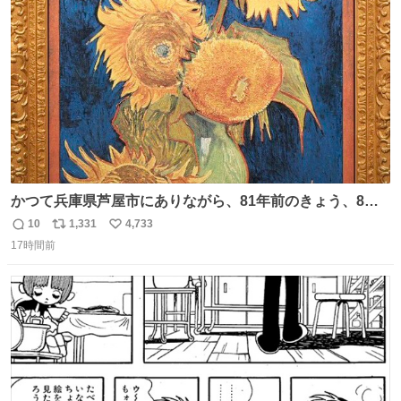
ト
数
数
かつて兵庫県芦屋市にありながら、81年前のきょう、8月6
日の阪神大空襲の折に残念ながら焼失した、 #ゴッホ の幻
10
1,331
4,733
返
リ
い
の「 #ヒマワリ 」。 当館は、東京都にある武者小路実篤記
17時間前
信
ポ
い
念館にご協力いただき、当時発行されたカラー印刷画集よ
数
ス
ね
り陶板で原寸大に再現し、2014年より展示しています。 #
ト
数
数
大塚国際美術館