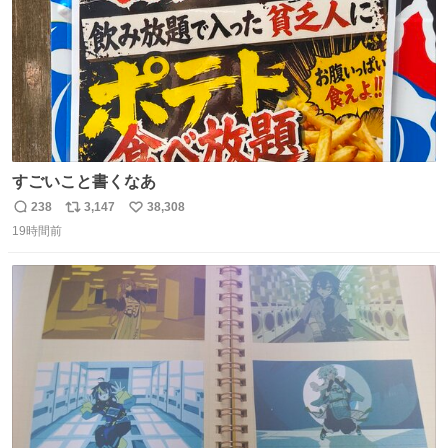
すごいこと書くなあ
238
3,147
38,308
返
リ
い
19時間前
信
ポ
い
数
ス
ね
ト
数
数