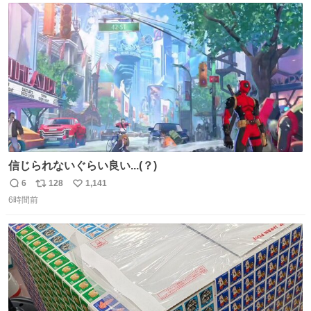
は1人あたり上限1万円、国際線は上限2万円まで支払う。
ト
数
数
信じられないぐらい良い...(？)
6
128
1,141
返
リ
い
6時間前
信
ポ
い
数
ス
ね
ト
数
数