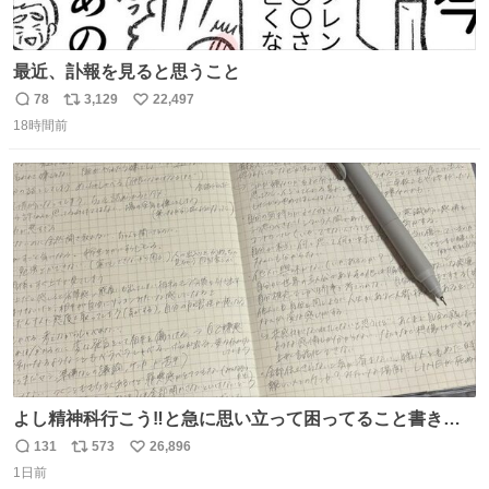
最近、訃報を見ると思うこと
78
3,129
22,497
返
リ
い
18時間前
信
ポ
い
数
ス
ね
ト
数
数
よし精神科行こう‼️と急に思い立って困ってること書き出
してたらペン止まらなくなってすごい勢いで埋まってワロ
131
573
26,896
返
リ
い
タ
1日前
信
ポ
い