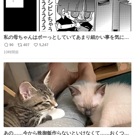
私の母ちゃんはボーっとしていてあまり細かい事を気にし
ません。優秀な人の多い現代の価値観から見ると、あまり
90
407
5,247
返
リ
い
優秀な母親ではないかもしれません。でも、だからこそ、
10時間前
信
ポ
い
私はそういう母親が大好きです。今も昔もすごくリラック
数
ス
ね
スします。「優秀」と「良い」は別なんですよね。 1/2
ト
数
数
あの……今から晩御飯作らないといけなくて……おくつろ