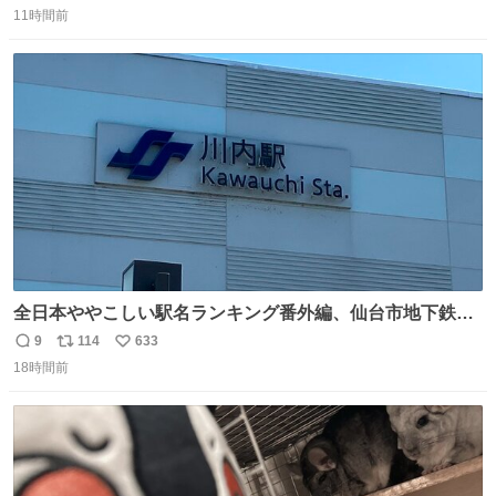
#WTTチャンピオンズ横浜 女子シングルス2回戦 🇯🇵#張本
11時間前
信
ポ
い
美和 3-2 陳熠🇨🇳 11-13/9-11/11-5/12-10/11-5 #テレ東 系
数
ス
ね
#BSテレ東 にて連日放送📺
ト
数
数
全日本ややこしい駅名ランキング番外編、仙台市地下鉄川
内駅
9
114
633
返
リ
い
18時間前
信
ポ
い
数
ス
ね
ト
数
数