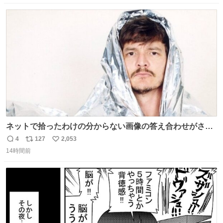
数
ス
ね
ト
数
数
ネットで拾ったわけの分からない画像の答え合わせがされ
ていくw
4
127
2,053
返
リ
い
14時間前
信
ポ
い
数
ス
ね
ト
数
数