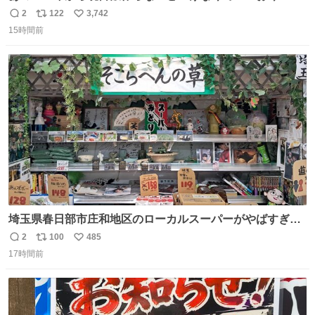
ぎのところ申し訳ないのですが……あの………😥
2
122
3,742
返
リ
い
15時間前
信
ポ
い
数
ス
ね
ト
数
数
埼玉県春日部市庄和地区のローカルスーパーがやばすぎ
る。どこまで売り物でどこから私物か不明なごちゃごちゃ
2
100
485
返
リ
い
の店内には埼玉自虐習字がずらり。日替わり謎汁の試食や
17時間前
信
ポ
い
そこらへんの草使用の埼玉県民限定弁当、コアラのマーチ
数
ス
ね
どわあ～な謎パンなどなんでもあり。クレヨンしんちゃん
ト
数
数
を生んだ町、強すぎる。