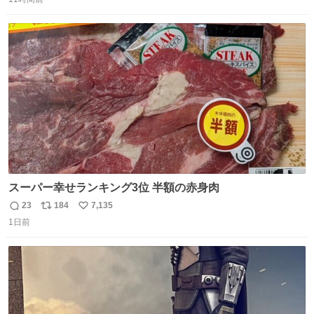
信
ポ
い
数
ス
ね
ト
数
数
スーパー幸せランキング3位 半額の赤身肉
23
184
7,135
返
リ
い
1日前
信
ポ
い
数
ス
ね
ト
数
数