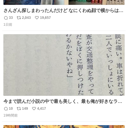
さんざん探しまわったんだけど なにくわぬ顔で横からはえ
てた
33
2,043
19,657
返
リ
い
1日前
信
ポ
い
数
ス
ね
ト
数
数
今まで読んだ小説の中で最も美しく、最も俺が好きなラス
トシーン
10
149
4,417
返
リ
い
19時間前
信
ポ
い
数
ス
ね