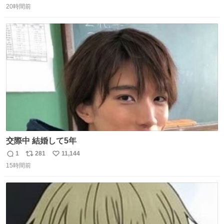
20時間前
信
ポ
い
数
ス
ね
ト
数
数
交際中 結婚して5年
1
281
11,144
返
リ
い
15時間前
信
ポ
い
数
ス
ね
ト
数
数