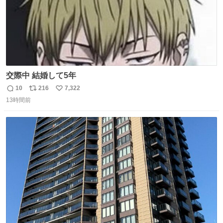
交際中 結婚して5年
10
216
7,322
返
リ
い
13時間前
信
ポ
い
数
ス
ね
ト
数
数