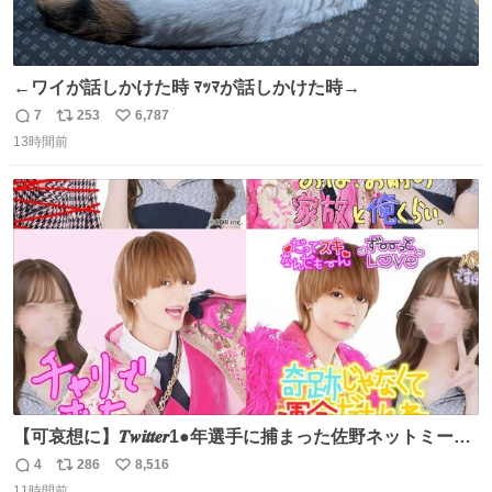
←ワイが話しかけた時 ﾏｯﾏが話しかけた時→
7
253
6,787
返
リ
い
13時間前
信
ポ
い
数
ス
ね
ト
数
数
【可哀想に】𝑻𝒘𝒊𝒕𝒕𝒆𝒓1●年選手に捕まった佐野ネットミーム
勇斗さんのコラボプリ
4
286
8,516
返
リ
い
11時間前