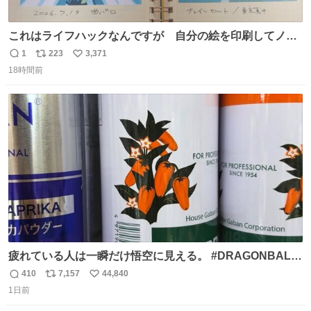
これはライフハックなんですが 自分の絵を印刷してノー
トに貼って日付とキャプションを一言添えると 結構健康に
1
223
3,371
返
リ
い
いいです。
18時間前
信
ポ
い
数
ス
ね
ト
数
数
疲れている人は一瞬だけ悟空に見える。 #DRAGONBALL
#ドラゴンボール
410
7,157
44,840
返
リ
い
1日前
信
ポ
い
数
ス
ね