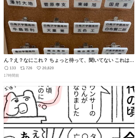
ん？え？なにこれ？ ちょっと待って、聞いてない これは販
売されているのもですか？
133
726
20,820
返
リ
い
17時間前
信
ポ
い
数
ス
ね
ト
数
数