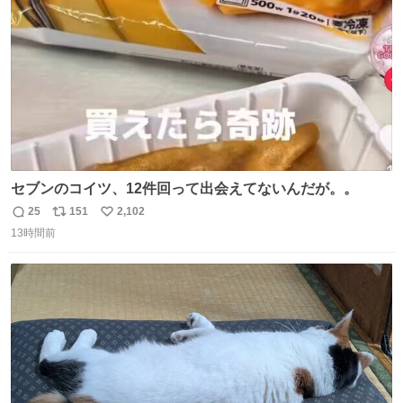
数
セブンのコイツ、12件回って出会えてないんだが。。
25
151
2,102
返
リ
い
13時間前
信
ポ
い
数
ス
ね
ト
数
数