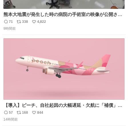
熊本大地震が発生した時の病院の手術室の映像が公開され
ていたがとにかく怖すぎる x.com/nhk_news/statu…
71
338
4,822
返
リ
い
news.web.nhk/newsweb/na/na-… #熊本 #大地震 #手術室
9時間前
信
ポ
い
数
ス
ね
ト
数
数
【導入】ピーチ、自社起因の大幅遅延・欠航に「補償」開
始へ news.livedoor.com/article/detail… 同社に起因する理
57
168
844
返
リ
い
由によって大幅遅延や欠航が発生した場合、乗客が負担し
14時間前
信
ポ
い
た宿泊費や交通費を、領収書の事後申請に基づき、国内線
数
ス
ね