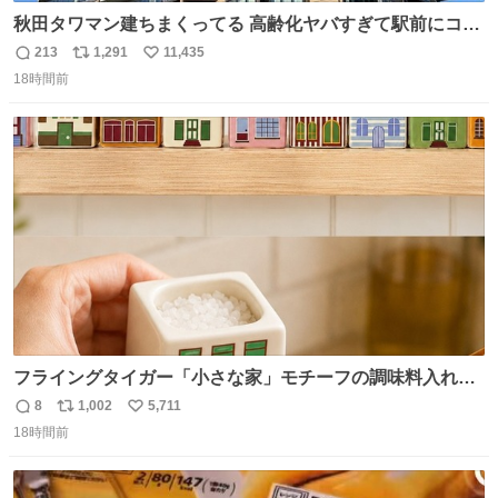
秋田タワマン建ちまくってる 高齢化ヤバすぎて駅前にコン
パクトシティつくって高齢者を住ませる考えらしい 病院も
213
1,291
11,435
返
リ
い
全部駅前にある
18時間前
信
ポ
い
数
ス
ね
ト
数
数
フライングタイガー「小さな家」モチーフの調味料入れ、
並べれば“デンマークの街並み”に ピンク・グリーン・テラ
8
1,002
5,711
返
リ
い
コッタの全9種 - fashion-press.net/news/149552
18時間前
信
ポ
い
数
ス
ね
ト
数