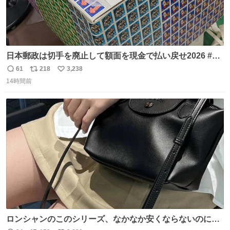
日本郵政は切手を廃止して額面を現金で払い戻せ2026 #日
本郵政 @JapanPostHD_PR
61
218
3,238
返
リ
い
14時間前
信
ポ
い
数
ス
ね
ト
数
数
ロンシャンのこのシリーズ、なかなか安くならないのにセ