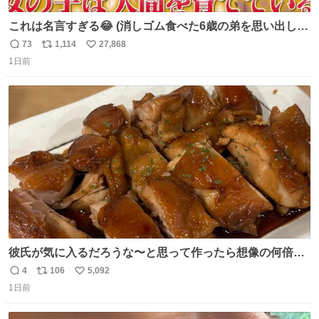
これは名言すぎる😂 (消しゴム食べた6歳の弟を思い出しな
がら)
73
1,114
27,868
返
リ
い
1日前
信
ポ
い
数
ス
ね
ト
数
数
彼氏が気に入るだろうな〜と思って作ったら想像の何倍も
美味しい美味しい言ってくれて嬉しい
4
106
5,092
返
リ
い
1日前
信
ポ
い
数
ス
ね