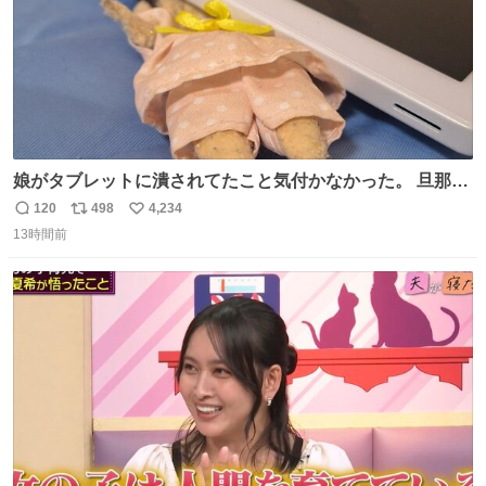
娘がタブレットに潰されてたこと気付かなかった。 旦那だ
けは娘の波長を感じ取れるから声出せずともSOSが伝わっ
120
498
4,234
返
リ
い
たらしい。 急いで旦那が救出して、泣きじゃくる娘に自分
13時間前
信
ポ
い
も謝って抱きしめようとしたら、ビンタされてしまった。
数
ス
ね
3回ほど。 小さい手だけど、地味に痛い。 その後、娘は旦
ト
数
数
那に泣きついてた。