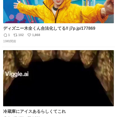
ディズニー木全くん合法化してる‼️ j7p.jp/177869
1
102
1,868
返
リ
い
19時間前
信
ポ
い
数
ス
ね
ト
数
数
冷蔵庫にアイスあるらしくてこれ