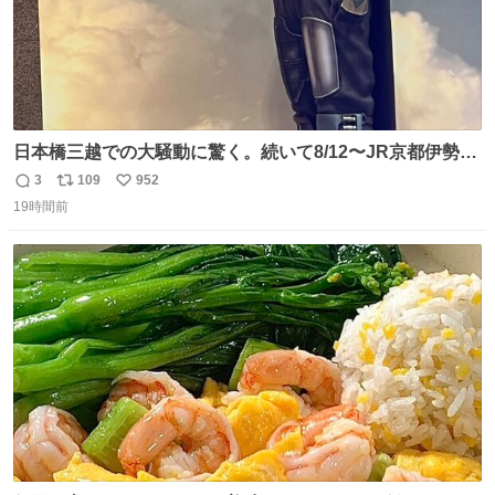
日本橋三越での大騒動に驚く。続いて8/12〜JR京都伊勢丹
でPOP UP STOREがオープンするとのこと…皆さんお怪
3
109
952
返
リ
い
我なくお買い物を🙏 写真は2026/5/21 ロードショーの前日
19時間前
信
ポ
い
。だーれも写真撮ってなかったんだけどなぁ😵‍💫
数
ス
ね
ト
数
数