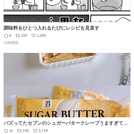
調味料をひとつ入れるたびにレシピを見直す
6
155
1,205
返
リ
い
12時間前
信
ポ
い
数
ス
ね
ト
数
数
バズってたセブンのシュガーバタークレープうますぎて
7NOWで買い溜め🛒💭
11
145
3,719
返
リ
い