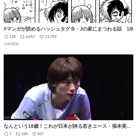
#マンガが読めるハッシュタグ B・Jの家にまつわる話 1/6
126
4,857
13,793
返
リ
い
15時間前
信
ポ
い
数
ス
ね
ト
数
数
なんという18歳！これが日本が誇る若きエース・張本美和
🔥🔥🔥 0-2からの大逆転勝利でベスト8進出を果たす👊💥
7
106
657
返
リ
い