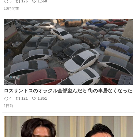
3
176
1,560
返
リ
い
10時間前
信
ポ
い
数
ス
ね
ト
数
数
ロスサントスのオラクル全部盗んだら 街の車居なくなった
4
121
1,851
返
リ
い
1日前
信
ポ
い
数
ス
ね
ト
数
数