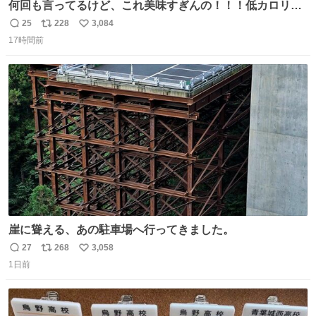
何回も言ってるけど、これ美味すぎんの！！！低カロリー
で満足感エグいから一生食べてる😭
25
228
3,084
返
リ
い
17時間前
信
ポ
い
数
ス
ね
ト
数
数
崖に聳える、あの駐車場へ行ってきました。
27
268
3,058
返
リ
い
1日前
信
ポ
い
数
ス
ね
ト
数
数