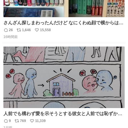
さんざん探しまわったんだけど なにくわぬ顔で横からはえ
てた
26
1,646
15,558
返
リ
い
16時間前
信
ポ
い
数
ス
ね
ト
数
数
人前でも構わず愛を示そうとする彼女と人前では恥ずかし
いけど彼女を死ぬほど愛している彼氏 同士いませんか✋️
9
769
11,339
返
リ
い
1日前