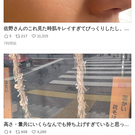
佐野さんのこれ見た時肌キレイすぎてびっくりしたし、や
はりアイドルって体型･肌管理すごすぎる
5
217
11,315
返
リ
い
7時間前
信
ポ
い
数
ス
ね
ト
数
数
高さ・量共にいくらなんでも持ち上げすぎていると思って
撮影した写真
8
608
4,280
返
リ
い