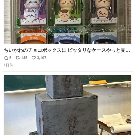
ちいかわのチョコボックスに ピッタリなケースやっと見つ
かった😭
5
145
3,107
返
リ
い
1日前
信
ポ
い
数
ス
ね
ト
数
数