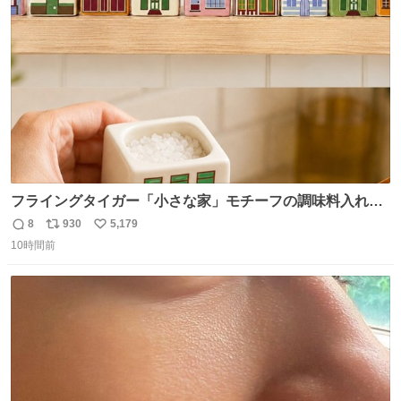
ト
数
数
フライングタイガー「小さな家」モチーフの調味料入れ、
並べれば“デンマークの街並み”に ピンク・グリーン・テラ
8
930
5,179
返
リ
い
コッタの全9種 - fashion-press.net/news/149552
10時間前
信
ポ
い
数
ス
ね
ト
数
数