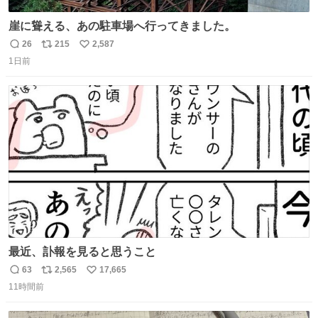
崖に聳える、あの駐車場へ行ってきました。
26
215
2,587
返
リ
い
1日前
信
ポ
い
数
ス
ね
ト
数
数
最近、訃報を見ると思うこと
63
2,565
17,665
返
リ
い
11時間前
信
ポ
い
数
ス
ね