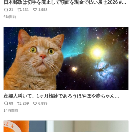
日本郵政は切手を廃止して額面を現金で払い戻せ2026 #日
本郵政 @JapanPostHD_PR
21
131
1,958
返
リ
い
6時間前
信
ポ
い
数
ス
ね
ト
数
数
産婦人科いて、1ヶ月検診であろうほやほや赤ちゃん👩‍🍼
と推定2,3歳の女の子👧🏻をワンオペで連れてるママがいる
69
269
6,899
返
リ
い
のだけども 女の子ずっとママの側から離れない…⁉️ 手を繋
14時間前
信
ポ
い
がなくてもうろちょろしないしママが歩いたらピクミンみ
数
ス
ね
たいにﾄﾃﾄﾃついてってるし逃走しないし脱走しないし逃げ
ト
数
数
ないし走ら文字数