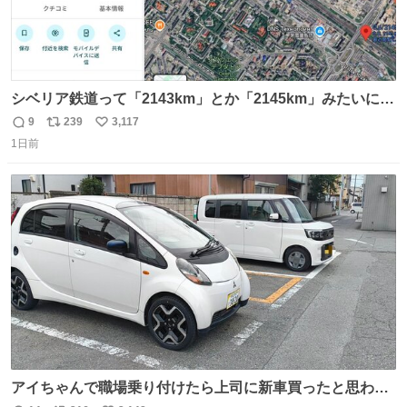
シベリア鉄道って「2143km」とか「2145km」みたいに、
モスクワからの距離名そのままの駅名があるんですね。
9
239
3,117
返
リ
い
1日前
信
ポ
い
数
ス
ね
ト
数
数
アイちゃんで職場乗り付けたら上司に新車買ったと思われ