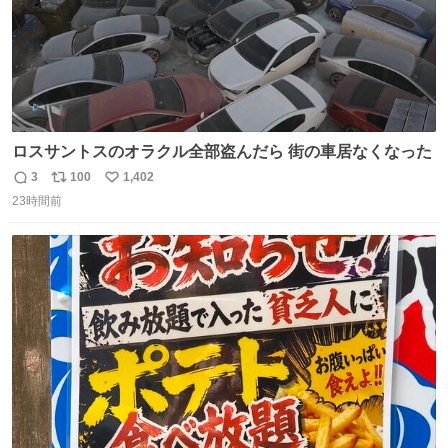
ロスサントスのオラクル全部盗んだら 街の車居なくなった
3
100
1,402
返
リ
い
23時間前
信
ポ
い
数
ス
ね
ト
数
数