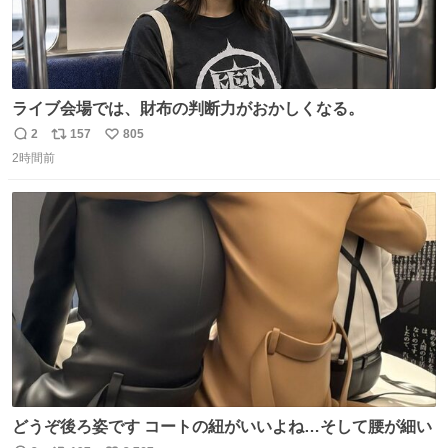
ライブ会場では、財布の判断力がおかしくなる。
2
157
805
返
リ
い
2時間前
信
ポ
い
数
ス
ね
ト
数
数
どうぞ後ろ姿です コートの紐がいいよね…そして腰が細い