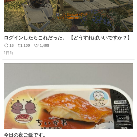
ログインしたらこれだった。 【どうすればいいですか？】
16
100
1,408
返
リ
い
1日前
信
ポ
い
数
ス
ね
ト
数
数
今日の夜ご飯です。