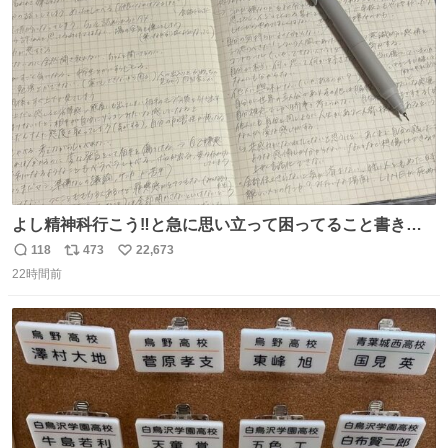
ト
数
数
よし精神科行こう‼️と急に思い立って困ってること書き出
してたらペン止まらなくなってすごい勢いで埋まってワロ
118
473
22,673
返
リ
い
タ
22時間前
信
ポ
い
数
ス
ね
ト
数
数