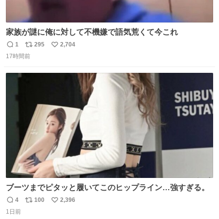
家族が謎に俺に対して不機嫌で語気荒くて今これ
1
295
2,704
返
リ
い
17時間前
信
ポ
い
数
ス
ね
ト
数
数
ブーツまでピタッと履いてこのヒップライン…強すぎる。
4
100
2,396
返
リ
い
1日前
信
ポ
い