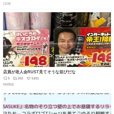
1日前
信
ポ
い
数
ス
ね
ト
数
数
店員が老人会RUST見てそうな並びだな
5
202
3,811
返
リ
い
6時間前
信
ポ
い
数
ス
ね
ト
数
数