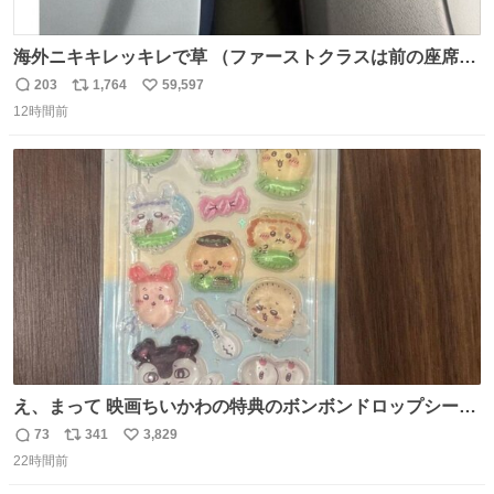
海外ニキキレッキレで草 （ファーストクラスは前の座席で
あるため）
203
1,764
59,597
返
リ
い
12時間前
信
ポ
い
数
ス
ね
ト
数
数
え、まって 映画ちいかわの特典のボンボンドロップシール
もうメルカリにでてるやん #ちいかわ
73
341
3,829
返
リ
い
22時間前
信
ポ
い
数
ス
ね