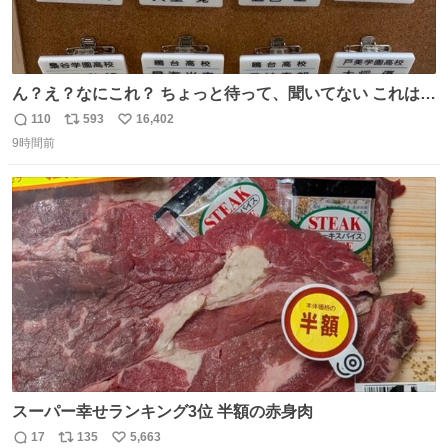
ん？え？なにこれ？ ちょっと待って、聞いてない これは販
売されているのもですか？
110
593
16,402
返
リ
い
9時間前
信
ポ
い
数
ス
ね
ト
数
数
スーパー幸せランキング3位 半額の赤身肉
17
135
5,663
返
リ
い