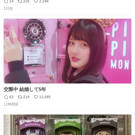
たの嬉しすぎる。 20年落ちの車もやりようによっては新車
14
216
2,148
返
リ
い
っぽく見えるってことよ。 令和の車の横に並べても違和感
1日前
信
ポ
い
ない平成18年式です。
数
ス
ね
ト
数
数
交際中 結婚して5年
63
219
13,395
返
リ
い
11時間前
信
ポ
い
数
ス
ね
ト
数
数