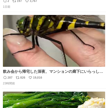
2
197
3,767
返
リ
い
1日前
信
ポ
い
数
ス
ね
ト
数
数
飲み会から帰宅した深夜、マンションの廊下にいらっしゃ
ったオニヤンマ様 まさかこんな都会でお会いできるなんて
287
826
19,016
返
リ
い
思っておらず大興奮しております かっこよすぎる 指を差し
23時間前
信
ポ
い
伸べると乗ってきてくれたのでひとまず一緒に帰宅しまし
数
ス
ね
たが、飛ばないということは弱っていらっしゃるのでしょ
ト
数
数
うか…素敵すぎる