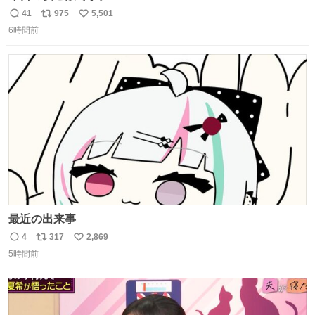
41
975
5,501
返
リ
い
6時間前
信
ポ
い
数
ス
ね
ト
数
数
最近の出来事
4
317
2,869
返
リ
い
5時間前
信
ポ
い
数
ス
ね
ト
数
数