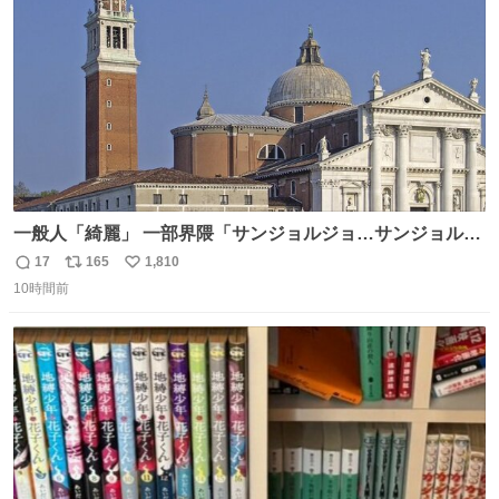
数
一般人「綺麗」 一部界隈「サンジョルジョ…サンジョルジ
ョマ…ジョルノジョバァーナ！！』
17
165
1,810
返
リ
い
10時間前
信
ポ
い
数
ス
ね
ト
数
数