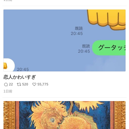
信
ポ
い
数
ス
ね
ト
数
数
恋人かわいすぎ
22
520
55,775
返
リ
い
1日前
信
ポ
い
数
ス
ね
ト
数
数