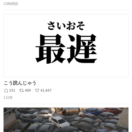
23時間前
信
ポ
い
数
ス
ね
ト
数
数
こう読んじゃう
151
489
41,447
返
リ
い
1日前
信
ポ
い
数
ス
ね
ト
数
数