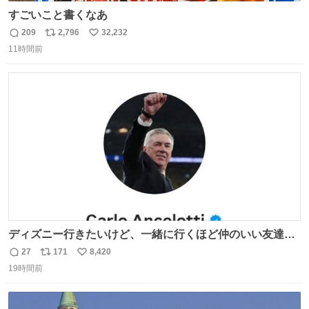
すごいこと書くなあ
209
2,796
32,232
返
リ
い
11時間前
信
ポ
い
数
ス
ね
ト
数
数
ディズニー行きたいけど、一緒に行くほど仲のいい友達が
居ない… ほんでこれ
27
171
8,420
返
リ
い
19時間前
信
ポ
い
数
ス
ね
ト
数