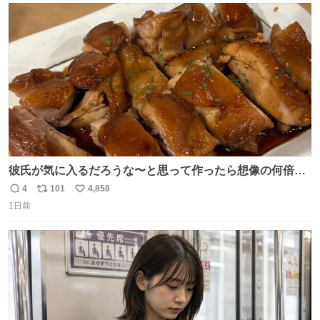
いく。妹のハンドリングには不安が残るが、事故を起こせ
ト
数
数
ば大爆発
彼氏が気に入るだろうな〜と思って作ったら想像の何倍も
美味しい美味しい言ってくれて嬉しい
4
101
4,858
返
リ
い
1日前
信
ポ
い
数
ス
ね
ト
数
数