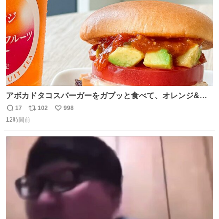
アボカドタコスバーガーをガブッと食べて、オレンジ&パ
ッションフルーツティーをグビッと飲んで、またアボカド
17
102
998
返
リ
い
タコスバーガーをガブッと食べて、またオレンジ＆パッシ
12時間前
信
ポ
い
ョンフルーツティーをグビッと飲んで…🍔🍹
数
ス
ね
ト
数
数