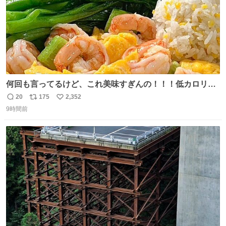
何回も言ってるけど、これ美味すぎんの！！！低カロリー
で満足感エグいから一生食べてる😭
20
175
2,352
返
リ
い
9時間前
信
ポ
い
数
ス
ね
ト
数
数