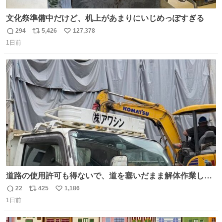
文化祭準備中だけど、机上があまりにいじめっぽすぎる
294
5,426
127,378
返
リ
い
1日前
信
ポ
い
数
ス
ね
ト
数
数
道路の使用許可も得ないで、道を塞いだまま解体作業して
る。 写真を撮ろうとしたら「勝手に写真撮るな馬鹿野郎」
22
425
1,186
返
リ
い
と罵倒されるなど。
1日前
信
ポ
い
数
ス
ね