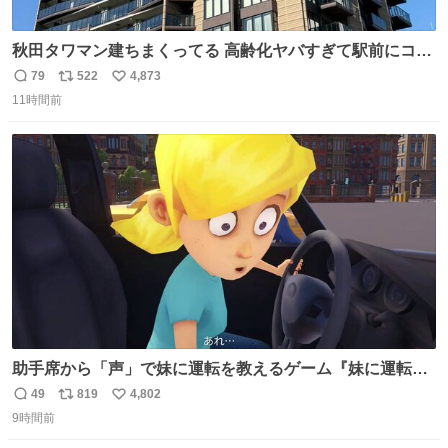
秋田タワマン建ちまくってる 高齢化ヤバすぎて駅前にコン
パクトシティつくって高齢者を住ませる考えらしい 病院も
79
522
4,873
返
リ
い
全部駅前にある
11時間前
信
ポ
い
数
ス
ね
ト
数
数
助手席から「声」で妹に運転を教えるゲーム『妹に運転を
教える』の最新映像が公開。危険だらけの道路で生き残れ
49
819
4,802
返
リ
い
るか news.denfaminicogamer.jp/news/260806s プレイヤ
9時間前
信
ポ
い
ーの声を聞いて反応する妹に、直接“口頭”で指示を出して
数
ス
ね