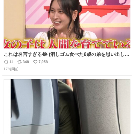
これは名言すぎる😂 (消しゴム食べた6歳の弟を思い出しな
がら)
11
348
7,958
返
リ
い
17時間前
信
ポ
い
数
ス
ね
ト
数
数