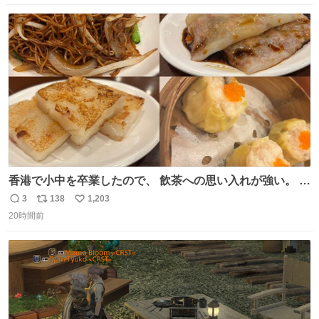
数
ス
ね
ト
数
数
香港で小中を卒業したので、 飲茶への思い入れが強い。 常
に現地の味を探している。 横浜中華街まで行き、店を厳選
3
138
1,203
返
リ
い
すれば流石に出会えるけど、もっと近場で気軽に行ける店
20時間前
信
ポ
い
はないか。 代々木にあった。 多少違うかなというのもあっ
数
ス
ね
たけど、 総合的には満足。
ト
数
数