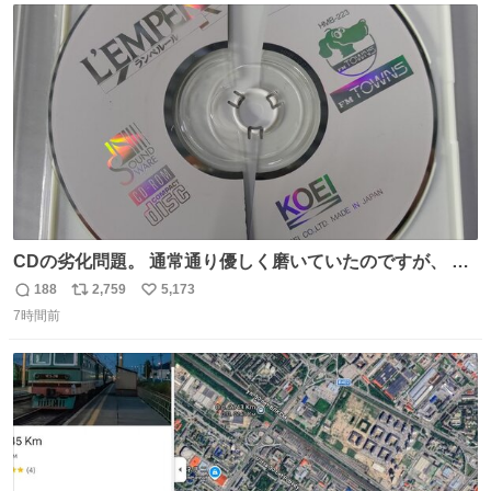
ト
数
数
CDの劣化問題。 通常通り優しく磨いていたのですが、 薄
い氷のようにバリッと割れてしまいました。。 中々高価な
188
2,759
5,173
返
リ
い
ソフトなので辛いです😭 数十年後にはCDゲームソフト、
7時間前
信
ポ
い
みなこうなってしまうのでしょうか。。
数
ス
ね
ト
数
数