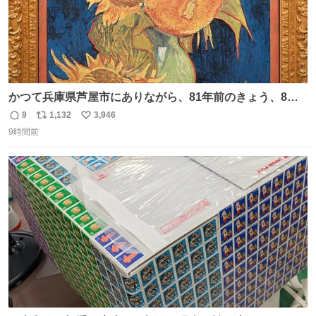
かつて兵庫県芦屋市にありながら、81年前のきょう、8月6
日の阪神大空襲の折に残念ながら焼失した、 #ゴッホ の幻
9
1,132
3,946
返
リ
い
の「 #ヒマワリ 」。 当館は、東京都にある武者小路実篤記
9時間前
信
ポ
い
念館にご協力いただき、当時発行されたカラー印刷画集よ
数
ス
ね
り陶板で原寸大に再現し、2014年より展示しています。 #
ト
数
数
大塚国際美術館