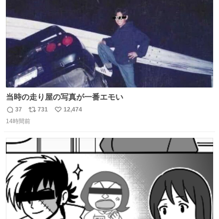
当時の走り屋の写真が一番エモい
37
731
12,474
返
リ
い
14時間前
信
ポ
い
数
ス
ね
ト
数
数