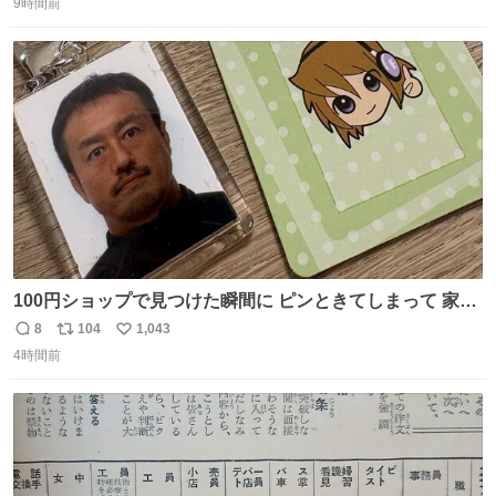
9時間前
信
ポ
い
数
ス
ね
ト
数
数
100円ショップで見つけた瞬間に ピンときてしまって 家に
あった証明写真で作ってしまったよ オリジナルキーホルダ
8
104
1,043
返
リ
い
ー
4時間前
信
ポ
い
数
ス
ね
ト
数
数