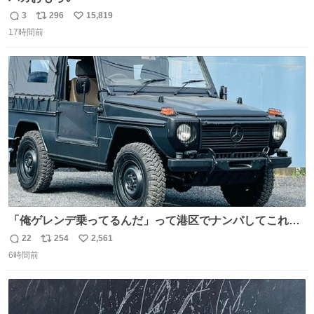
3
296
15,819
返
リ
い
17時間前
信
ポ
い
数
ス
ね
ト
数
数
「俺ゲレンデ乗ってるんだ」って港区でナンパしてこれで
迎え行きたい
22
254
2,561
返
リ
い
6時間前
信
ポ
い
数
ス
ね
ト
数
数