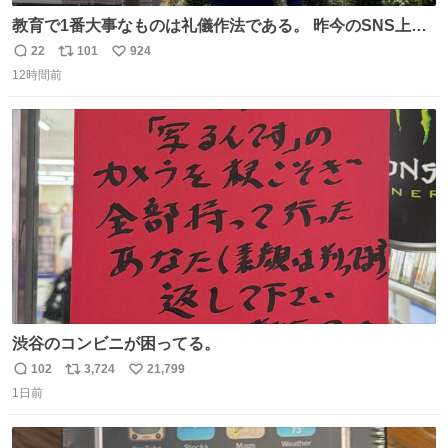
教育で1番大事なものは礼儀作法である。 昨今のSNS上に
おいても、礼儀知らずが何と多い事か、投稿して削除を繰
22
101
924
返
リ
い
り返すのは、己に疾しさがある証拠を世界に発信してい
12時間前
信
ポ
い
る。アカ稼ぎの為に他者を批判するなどもってのほかであ
数
ス
ね
ると思います。
ト
数
数
渋谷のコンビニが困ってる。
102
3,724
21,799
返
リ
い
1日前
信
ポ
い
数
ス
ね
ト
数