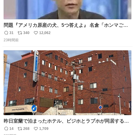
問題『アメリカ原産の犬、5つ答えよ』 名倉「ホンマごめ
ん。 日本」
31
340
12,062
返
リ
い
23時間前
信
ポ
い
数
ス
ね
ト
数
数
昨日室蘭で泊まったホテル、ビジホとラブホが同居する謎
形態だった。2階と3階の部屋数が異様に少ない。
14
268
1,709
返
リ
い