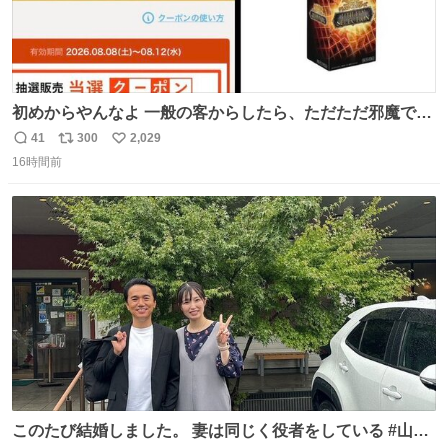
初めからやんなよ 一般の客からしたら、ただただ邪魔でし
かないのよ
41
300
2,029
返
リ
い
16時間前
信
ポ
い
数
ス
ね
ト
数
数
このたび結婚しました。 妻は同じく役者をしている #山下