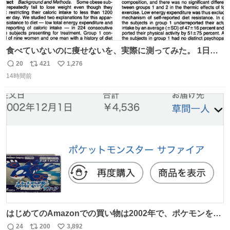
食べていないのに痩せないを、実際に測ってみた。 1日
1200kcal未満と申告しながら減量できない10人を、14日間
20
421
1,276
返
リ
い
調査。 本人の申告は平均1028kcal/日だったが、実際の摂
14時間前
信
ポ
い
取量は2081kcal/日。食事量を47％少なく、身体活動を
数
ス
ね
51％多く見積もっていた。
ト
数
数
はじめてのAmazonでの買い物は2002年で、ポケモンを買
ったようだ 24年前かぁ。
24
200
3,892