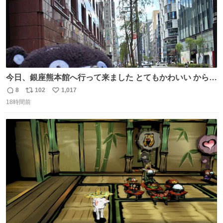
今日、銀座熊本館へ行って来ました とてもかわいい からし
蓮根Tシャツを着た方がいらっしゃったので｢そのTシャツ
8
102
1,017
返
リ
い
はどこに売ってあるんですか？｣とたずねたらなんと！宮崎
18時間前
信
ポ
い
美子さんでした(( ﾟﾛﾟ)!!ﾋﾞｯｸﾘ 熊本地震の義援金活動でい
数
ス
ね
らっしゃってました
ト
数
数