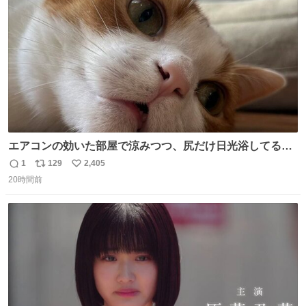
数
エアコンの効いた部屋で涼みつつ、尻だけ日光浴してる猫
もはや貴族じゃん！
1
129
2,405
返
リ
い
20時間前
信
ポ
い
数
ス
ね
ト
数
数