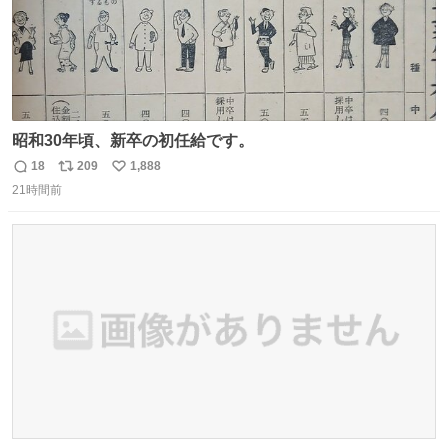
昭和30年頃、新卒の初任給です。
18
209
1,888
返
リ
い
21時間前
信
ポ
い
数
ス
ね
ト
数
数