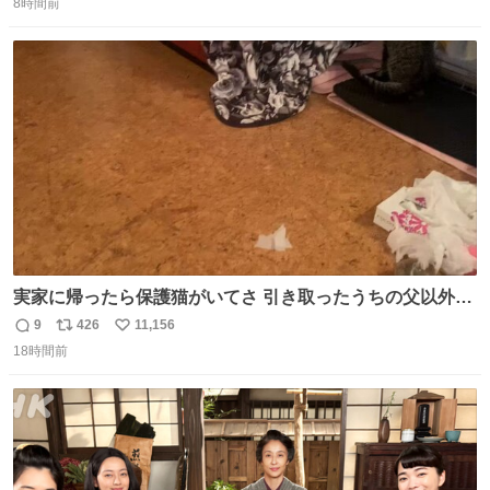
8時間前
信
ポ
い
数
ス
ね
ト
数
数
実家に帰ったら保護猫がいてさ 引き取ったうちの父以外に
は威嚇してくるよって話を聞いてたんだけど僕は大丈夫そ
9
426
11,156
返
リ
い
う 可愛いなこいつ
18時間前
信
ポ
い
数
ス
ね
ト
数
数