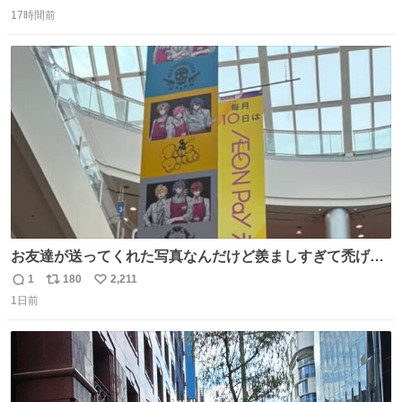
返
リ
い
17時間前
信
ポ
い
数
ス
ね
ト
数
数
お友達が送ってくれた写真なんだけど羨ましすぎて禿げそ
う
1
180
2,211
返
リ
い
1日前
信
ポ
い
数
ス
ね
ト
数
数