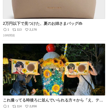
2万円以下で見つけた、夏のお姉さまバッグ👜
1
113
2,176
返
リ
い
16時間前
信
ポ
い
数
ス
ね
ト
数
数
これ撮ってる時後ろに並んでいられる方々から「え、テニ
スの王子様………？」って聞こえてきて激アツ
1
114
2,056