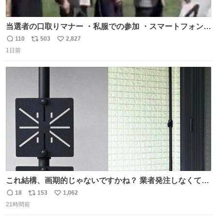
当選者の口取りマナー ・私服での参加 ・スマートフォンで
の撮影 ・調教師へ自分から握手を求める行為 ・シャツをズ
110
503
2,827
返
リ
い
ボンにインしていない服装 ・ボディーバッグの着用 私も口
1日前
信
ポ
い
ドリに参加したいので、出禁になる前に繰り返し案内して
数
ス
ね
ほしい #DMMバヌーシ
ト
数
数
これ結構、画期的じゃないですかね？ 業者発注しなくて
も、誰でも簡単に防犯カメラ設置が… 町の電気屋さんでも
18
153
1,062
返
リ
い
施工できそう
21時間前
信
ポ
い