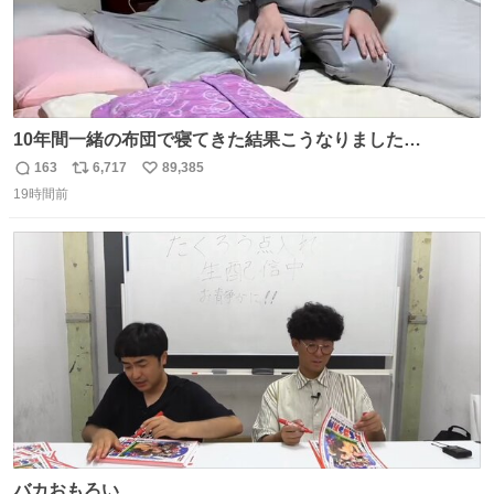
10年間一緒の布団で寝てきた結果こうなりました…
163
6,717
89,385
返
リ
い
19時間前
信
ポ
い
数
ス
ね
ト
数
数
バカおもろい