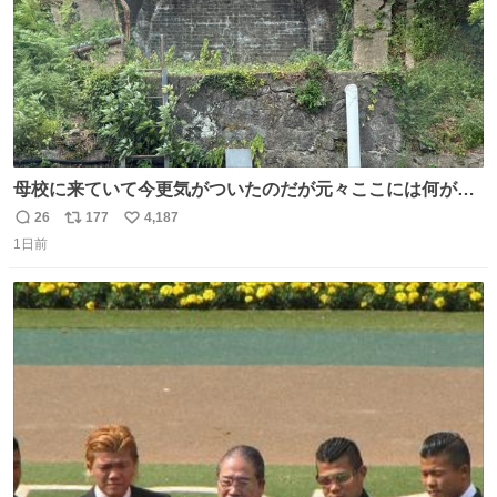
母校に来ていて今更気がついたのだが元々ここには何があ
ったのだろう…？_:(´ཀ`」 ∠):
26
177
4,187
返
リ
い
1日前
信
ポ
い
数
ス
ね
ト
数
数