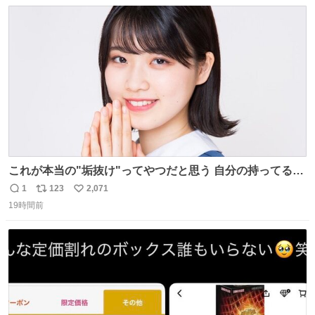
数
ス
ね
ト
数
数
これが本当の"垢抜け"ってやつだと思う 自分の持ってるポ
テンシャルを最大限活かしてるもん 私も整形とかじゃなく
1
123
2,071
返
リ
い
て、こういう垢抜け方したい
19時間前
信
ポ
い
数
ス
ね
ト
数
数