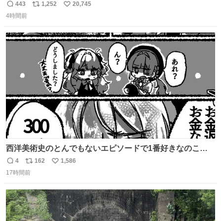
ひかり です。 これからも一つひとつの作品に真摯に向き合
443
1,252
20,745
返
リ
い
い、役者として精進していきます。変わらず見守っていた
4時間前
信
ポ
い
だけたら嬉しいです。 写真は先日、妻の故郷へ行った時に
数
ス
ね
立ち寄った、妻のソウルフードのラーメン屋さんでの一枚
ト
数
数
🍜
西洋美術史のとんでもないエピソードで1番好きなのこれ
モネのエピソード大体面白い #絵がみの美術史創作
4
162
1,586
返
リ
い
17時間前
信
ポ
い
数
ス
ね
ト
数
数