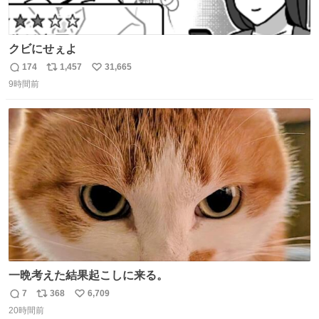
クビにせぇよ
174
1,457
31,665
返
リ
い
9時間前
信
ポ
い
数
ス
ね
ト
数
数
一晩考えた結果起こしに来る。
7
368
6,709
返
リ
い
20時間前
信
ポ
い