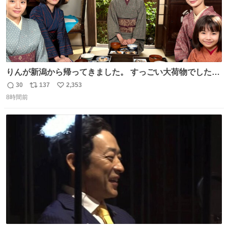
りんが新潟から帰ってきました。 すっごい大荷物でした
ね…… 久しぶりにみんなそろってのご飯。 安はおめでた。
30
137
2,353
返
リ
い
環もうれしそうでした。 👇りん、おかえりなさい
8時間前
信
ポ
い
web.nhk/tv/an/kazekaor…［見逃し配信中］ #朝ドラ #風
数
ス
ね
薫る #風薫るオフショット 見上愛 上坂樹里 水野美紀 早坂
ト
数
数
美海 英茉