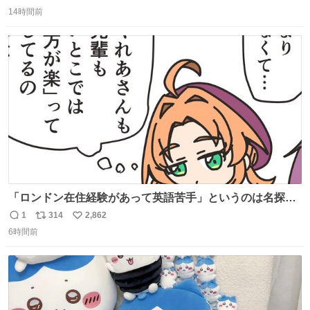
返
リ
い
14時間前
信
ポ
い
数
ス
ね
ト
数
数
「ロンドン在住経験があって英語苦手」というのは名探偵
としては「妙だな」ってなるところなのに、小林みくるだ
1
314
2,862
返
リ
い
からスルーされている小林クオリティ。
6時間前
信
ポ
い
数
ス
ね
ト
数
数