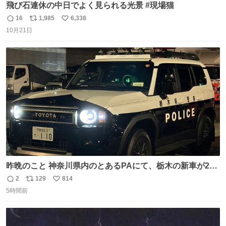
飛び石連休の中日でよく見られる光景 #現場猫
16
1,985
6,338
返
リ
い
10月21日
信
ポ
い
数
ス
ね
ト
数
数
昨晩のこと 神奈川県内のとあるPAにて、栃木の新車が2
台。声をかけて撮影すると、これから熊本に行くのだとか
2
129
814
返
リ
い
5時間前
信
ポ
い
数
ス
ね
ト
数
数