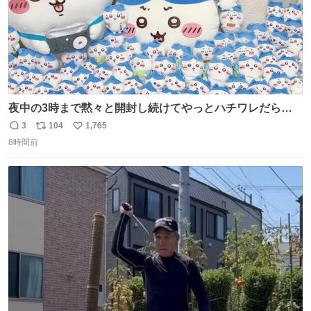
夜中の3時まで黙々と開封し続けてやっとハチワレだらけ
くじ110ワレくらい開封おわった❣️ 自引きできなかったB賞
3
104
1,765
返
リ
い
はお譲りいただけることになってA賞は......そのうちメルカ
8時間前
信
ポ
い
リする...... 労働いってきまーす🥱
数
ス
ね
ト
数
数