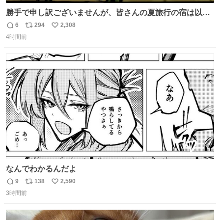
勝手で申し訳ございませんが、皆さんの夏旅行の宿は以下
のルールで決めさせてもらいます！ ←この投稿が1万いい
6
294
2,308
返
リ
い
ね以上 →この投稿が1万いいね未満 #宿の日 #Okami #大神
4時間前
信
ポ
い
数
ス
ね
ト
数
数
なんでわかるんだよ
9
138
2,590
返
リ
い
3時間前
信
ポ
い
数
ス
ね
ト
数