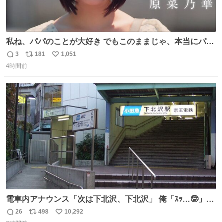
私ね、パパのことが大好き でもこのままじゃ、本当にパパ
を嫌いになっちゃう だから・・・ ドラマ #もうパパ ！😠
3
181
1,051
返
リ
い
本編映像初公開📺 親子の愛ゆえのすれ違いを描くティザー
4時間前
信
ポ
い
映像を解禁！ TVerでお気に入り登録💖
数
ス
ね
tver.jp/series/sr504n7… #日10 #ABCテレビ #新ドラマ
ト
数
数
10/4（日）スタート🎬
電車内アナウンス「次は下北沢、下北沢」 俺「ｽｯ…🤓」
(立ち上がる) 周りの乗客「(やっぱりな……)」
26
498
10,292
返
リ
い