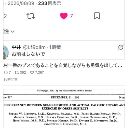
ト
数
数
村一番のブスであることを自覚しながらも勇気を出して村
長の息子に恋文を書いたら翌日村の共用井戸に捨てられて
7
302
7,367
返
リ
い
たときの顔になった
18時間前
信
ポ
い
数
ス
ね
ト
数
数