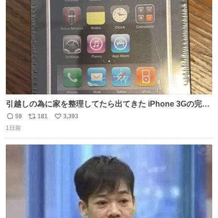
数
引越しの為に家を整理してたら出てきた iPhone 3Gの完全
未開封品 かなり前に楽天だかで買った多分未使用のデモ機
59
181
3,393
返
リ
い
で-が出るのだと思うんだよね ヤフオクで売れてない190万
1日前
信
ポ
い
があったけど初代じゃあるまいし流石にそこまではねぇ 日
数
ス
ね
本初のモデルではあるけど´д` ; #Apple #iPhone3G
ト
数
数