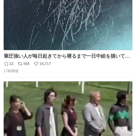
筆圧強い人が毎日起きてから寝るまで一日中絵を描いてる
とこうなる。 異常事態です。
22
566
16,717
返
リ
い
17時間前
信
ポ
い
数
ス
ね
ト
数
数