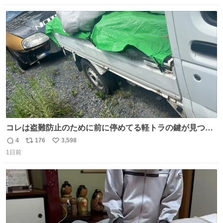
数
ス
ね
ト
数
数
コレは盗難防止のために前に停めてる軽トラの鍵が見つか
らなくて 持ち主すら動かすことができない鉄壁のスープラ
4
176
3,598
返
リ
い
1日前
信
ポ
い
数
ス
ね
ト
数
数