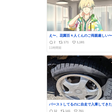
え〜、花園百々人くんのご両親厳しい〜。
も9歳児の市原仁奈にここまで「構って
2
171
1,181
返
リ
い
い、構ってくれるの？」と寂しさを極限
11時間前
煮詰めた台詞を何気ない日常会話で発言
信
ポ
い
てるご両親もだいぶ厳しいよ 双方弁護
数
ス
ね
雇わないか？
ト
数
数
バーストしてるのに自走で入庫してきた
さん バーストしたならその場で動かな
32
141
761