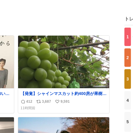
ト
1
2
3
【発覚】シャインマスカット約400房が果樹園
や転
から盗まれる 栃木・佐野市
4
412
3,687
9,591
返
リ
い
。
news.livedoor.com/article/detail… 被害に遭
11時間前
った果樹園には防犯カメラなどはなく、シャ
信
ポ
い
インマスカットが盗まれた木には刃物などで
数
ス
ね
切られた跡が。市内で今年に入って同様の被
5
ト
数
害は確認されておらず、警察はパトロールを
数