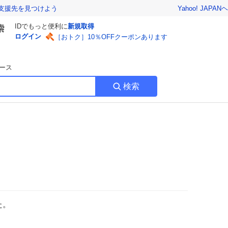
Yahoo! JAPAN
ヘ
支援先を見つけよう
IDでもっと便利に
新規取得
ログイン
［おトク］10％OFFクーポンあります
ース
検索
た。