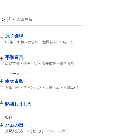
レンド
0:39
更新
原子爆弾
81年
平和への誓い
世界初の
8時15分
午前8時15分
1945年
広島東洋カープ
ご冥福をお祈り
平和宣言
広島市長
松井一実
松井市長
軍事侵攻
NPT
核兵器使用
ないがしろにする
武力行使
非人道的
第二次大戦
ニュース
自分勝手な
南大東島
台風情報
チャンホン
三峡ダム
台風15号
15号
大東島
台風13号
大型の台風
13号
黙祷しました
動物
ハムの日
原爆死没者
ハ(8)ム(6)
バルーンの日