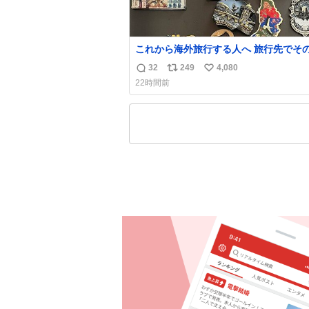
これから海外旅行する人へ 旅行先でそ
都市を象徴する マグネットを買って欲
32
249
4,080
返
リ
い
僕は交換留学してた1年間で20カ国回っ
22時間前
ど、旅行先で必ずマグネットを買い、今
信
ポ
い
の冷蔵庫に貼ってる。 交換留学が終わって1
数
ス
ね
年経つけどそれぞれのマグネットを見る
ト
数
旅の思い出が鮮明によみがえります。
数