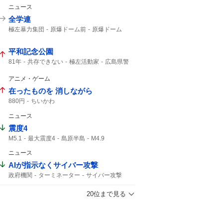
仙台七夕まつり
消費拡大
1年分
ニュース
全学連
極左暴力集団
原爆ドーム前
原爆ドーム
ドーム前
平和記念公園
81年
共存できない
極左活動家
広島県警
小泉防衛大臣
広島市民
アニメ・ゲーム
在ったものを 消しながら
880円
ちいかわ
ニュース
震度4
M5.1
最大震度4
島原半島
M4.9
熊本県天草・芦北地方
熊本県熊本
ニュース
筑後地方
震度3
地震情報
津波の心配はありません
震源の深さ
AIが指示なくサイバー攻撃
緊急地震速報
地震速報
鹿児島県
政府機関
ターミネーター
サイバー攻撃
地震の規模
20位まで見る