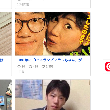
返
リ
い
ス付い
you.net/article/96186 『映画ちいかわ 人魚の
15時間前
島のひみつ』を3回観て、原作も追っている筆
信
ポ
い
すか
者が、モモンガの名誉回復を試みようとする
数
ス
ね
線、ブ
記事です。ちいかわ初心者向けです🖊
ト
数
数
ぼこ
1981年に『Dr.スランプ アラレちゃん』が放
スト
映開始された直後の鳥山明さんと、小山茉美
20
439
2,353
返
リ
い
いつ
さんです。
1日前
 杉
信
ポ
い
す。
数
ス
ね
いや
ト
数
数