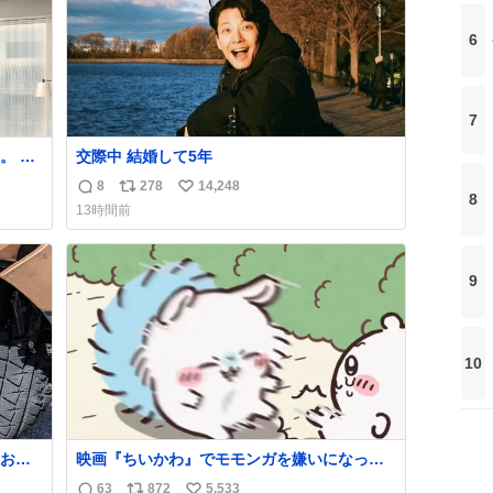
強化する。
6
7
 で
交際中 結婚して5年
ほし
8
278
14,248
返
リ
い
まで
8
13時間前
させ
信
ポ
い
士を
数
ス
ね
ト
数
9
数
10
お客
映画『ちいかわ』でモモンガを嫌いになった
いで助
人へ それでも愛される理由と可能性 kai-
63
872
5,533