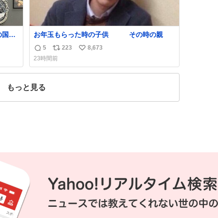
の国や
お年玉もらった時の子供 その時の親
しい。
5
223
8,673
返
リ
い
たけ
23時間前
は家
信
ポ
い
数
ス
ね
度に
ト
数
もっと見る
数