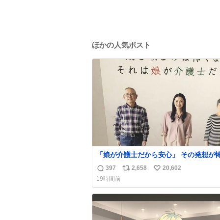
ほかの人気ポスト
「娘が介護士だから安心」 その発想が怖い。
ちなみにこのポスターは、介護職の求人
397
2,658
20,602
返
リ
い
職支援をしている会社のポスターらしい
19時間前
信
ポ
い
数
ス
ね
ト
数
数