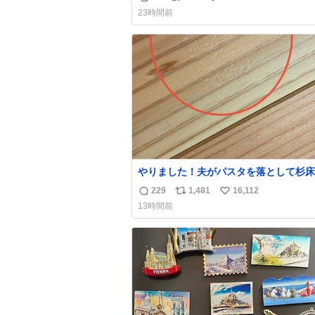
返
リ
い
け呼んで下さい😰 保険にロードサービ
23時間前
てて金銭負担も無いんですから これで走る
信
ポ
い
と、壊さなくていい所まで壊しちゃいま
数
ス
ね
ら 実際、外装ダメージ、ABSセンサ断
ト
数
レーキホースも傷入っちゃってます…
数
やりました！夫がパスタを落として杉床
ぼこしました！よかったーーー！ファー
229
1,481
16,112
返
リ
い
ぼこぼこ自分じゃなくて！これで第二波
13時間前
でもいけます！！！✌️いやーほっとした！
信
ポ
い
床を採用しようとしている方々へ忠告で
数
ス
ね
杉床は乾燥パスタに負けます。豆腐くら
ト
数
わやわです。
数