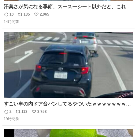
汗臭さが気になる季節、スースーシート以外だと、これが
とにかくスッキリする。2年くらい前に #生活は踊る で紹
10
135
2,065
返
リ
い
介したやつ。おじさんにもおばさんにもオススメだ。ドラ
14時間前
信
ポ
い
ストに売ってるぞ。ドライシャンプーって書いてあるけど
数
ス
ね
汗拭きシートみたいなもの。耳裏襟足首筋がんがん拭いて
ト
数
数
汗臭不安を解消。
すごい車の内ドア台パンしてるやついたｗｗｗｗｗｗｗｗ
ｗｗｗｗｗｗ
2
113
3,758
返
リ
い
19時間前
信
ポ
い
数
ス
ね
ト
数