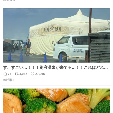
信
ポ
い
い。放っておくと永遠に髪撫でてきて作業進まない()
数
ス
ね
156cm40kg、年中日焼け止めとお友達の私より綺麗な手や
ト
数
数
めてもろて とか言う
す、すごい…！！！別府温泉が来てる…！！これはどれぐ
らい待つんだろう…
77
4,047
27,966
返
リ
い
9時間前
信
ポ
い
数
ス
ね
ト
数
数