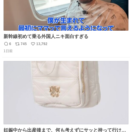
新幹線初めて乗る外国人ニキ面白すぎる
6
745
13,792
返
リ
い
1日前
信
ポ
い
数
ス
ね
ト
数
数
妊娠中から出産後まで、何も考えずにサッと持って行ける