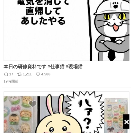
ト
数
数
本日の研修資料です #仕事猫 #現場猫
17
1,211
4,588
返
リ
い
19時間前
信
ポ
い
数
ス
ね
ト
数
数