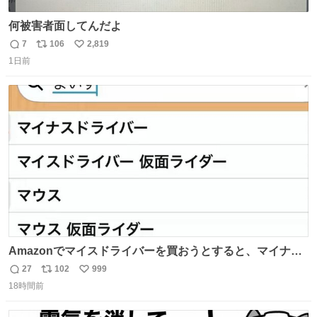
何被害者面してんだよ
7
106
2,819
返
リ
い
1日前
信
ポ
い
数
ス
ね
ト
数
数
Amazonでマイスドライバーを買おうとすると、マイナス
ドライバー先輩が出しゃばってくる
27
102
999
返
リ
い
18時間前
信
ポ
い
数
ス
ね