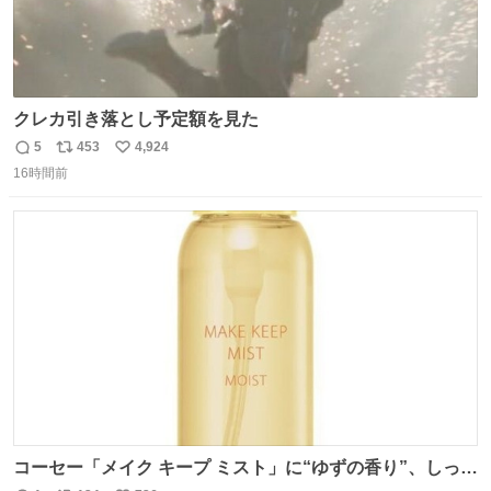
クレカ引き落とし予定額を見た
5
453
4,924
返
リ
い
16時間前
信
ポ
い
数
ス
ね
ト
数
数
コーセー「メイク キープ ミスト」に“ゆずの香り”、しっと