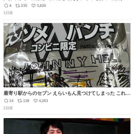
ようなショルダーバッグが欲しいな〜と思っていたのだけ
4
235
3,820
返
リ
い
ど snidelでめちゃくちゃピッタリなものを見つけたので買
1日前
信
ポ
い
った！✨ スマホと小物とペットボトルが入るの最高すぎる
数
ス
ね
🥹 しかもスマホ入れ独立してるしファスナーない！地味に
ト
数
数
嬉しいやつ！！！
最寄り駅からのセブン えらいもん見つけてしまった これ売
ってくれへんかな… #浅井健一 #ポテチ #ロックの名盤
14
138
4,263
返
リ
い
1日前
信
ポ
い
数
ス
ね
ト
数
数