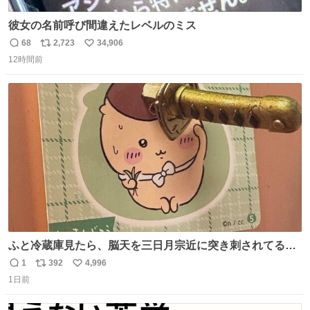
彼女の名前呼び間違えたレベルのミス
68
2,723
34,906
返
リ
い
12時間前
信
ポ
い
数
ス
ね
ト
数
数
ふと冷蔵庫見たら、脳天を三日月宗近に突き刺されてるく
りまんじゅうパイセンが
1
392
4,996
返
リ
い
1日前
信
ポ
い
数
ス
ね