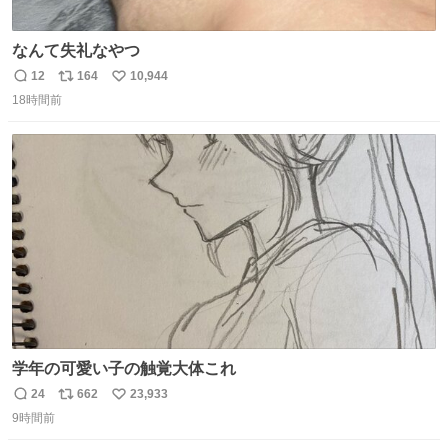
なんて失礼なやつ
12
164
10,944
返
リ
い
18時間前
信
ポ
い
数
ス
ね
ト
数
数
学年の可愛い子の触覚大体これ
24
662
23,933
返
リ
い
9時間前
信
ポ
い
数
ス
ね