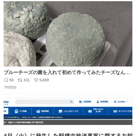
ト
数
数
ブルーチーズの菌を入れて初めて作ってみたチーズなんだ
けど 本能でちょっとヤバいと思っちゃう見た目だな
50
331
5,669
返
リ
い
7時間前
信
ポ
い
数
ス
ね
ト
数
数