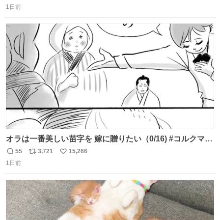
1日前
信
ポ
い
数
ス
ね
ト
数
数
オラは一番美しい苗字を 嫁に贈りたい（0/16) #コルクマン
ガ専科
55
3,721
15,266
返
リ
い
1日前
信
ポ
い
数
ス
ね
ト
数
数