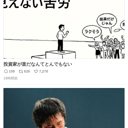
ト
数
数
投資家が楽だなんてとんでもない
109
626
7,278
返
リ
い
18時間前
信
ポ
い
数
ス
ね
ト
数
数