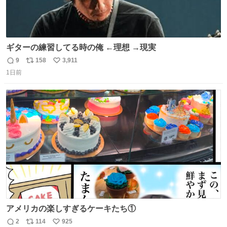
ギターの練習してる時の俺 ←理想 →現実
9
158
3,911
返
リ
い
1日前
信
ポ
い
数
ス
ね
ト
数
数
アメリカの楽しすぎるケーキたち①
2
114
925
返
リ
い