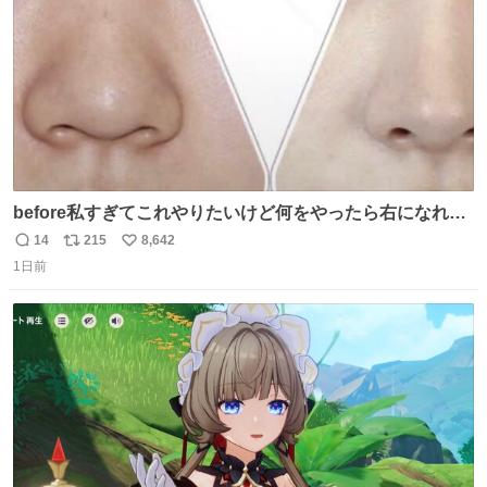
before私すぎてこれやりたいけど何をやったら右になれる
の
14
215
8,642
返
リ
い
1日前
信
ポ
い
数
ス
ね
ト
数
数