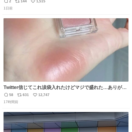
2
144
1,515
返
リ
い
1日前
信
ポ
い
数
ス
ね
ト
数
数
Twitter信じてこれ涙袋入れたけどマジで盛れた…ありがと
う…
58
631
12,747
返
リ
い
17時間前
信
ポ
い
数
ス
ね
ト
数
数