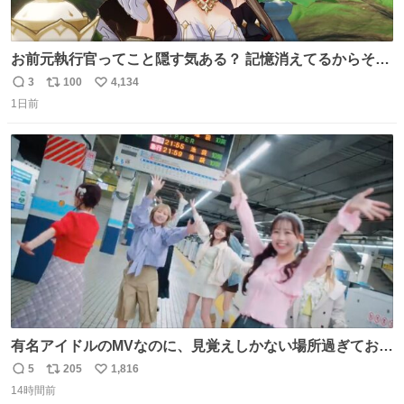
お前元執行官ってこと隠す気ある？ 記憶消えてるからそん
な考えに至らないだろうけどさ…
3
100
4,134
返
リ
い
1日前
信
ポ
い
数
ス
ね
ト
数
数
有名アイドルのMVなのに、見覚えしかない場所過ぎておも
ろいな
5
205
1,816
返
リ
い
14時間前
信
ポ
い