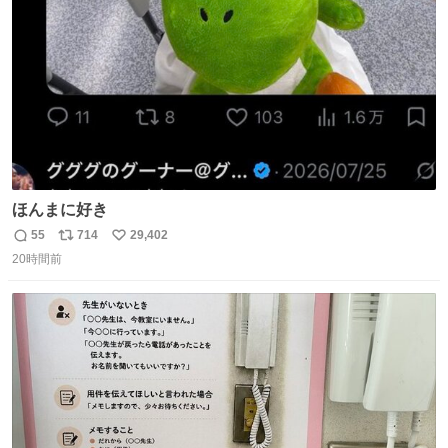
数
ほんまに好き
55
714
29,402
返
リ
い
20時間前
信
ポ
い
数
ス
ね
ト
数
数