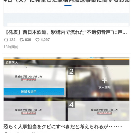
【発表】西日本鉄道、駅構内で流れた“不適切音声”に声明
「被害届も検討」 news.livedoor.com/article/detail… 4日
124
639
4,097
返
リ
い
に西鉄福岡（天神）駅および薬院駅で発生した駅構内放送
13時間前
信
ポ
い
事案について声明を公表した。「第三者によって駅構内放
数
ス
ね
送設備に外部から不正に音声が流された可能性も含めて確
ト
数
数
認を実施」と説明した。
恐らく人事担当をクビにすべきだと考えられるが‥‥‥