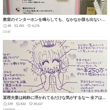
教室のインターホンを鳴らしても、なかなか誰も出ないこ
とがあります…。 もしかすると「電話の出方」に困ってい
48
292
4,176
返
リ
い
るのかもしれません。 そこで「何を話せばいいか」が見え
1日前
信
ポ
い
る手引きを用意して、安心して電話に出られるようにしま
数
ス
ね
す。 インターホンの応対も大切なコミュニケーションの学
ト
数
数
びです。
冨樫夫妻は純粋に浮かれてるだけな気がするな〜 全アはこ
こに自分の市場価値的なものを上乗せするので、 すっぴん
239
922
20,117
返
リ
い
＆寝起きのボサボサ頭でも「今日も可愛いね」が止まらな
15時間前