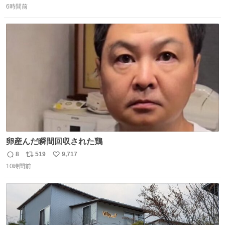
6時間前
信
ポ
い
数
ス
ね
ト
数
数
卵産んだ瞬間回収された鶏
8
519
9,717
返
リ
い
10時間前
信
ポ
い
数
ス
ね
ト
数
数