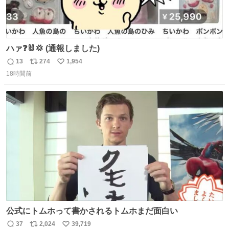
ハァ❓🐰💢 (通報しました)
13
274
1,954
返
リ
い
18時間前
信
ポ
い
数
ス
ね
ト
数
数
公式にトムホって書かされるトムホまだ面白い
37
2,024
39,719
返
リ
い