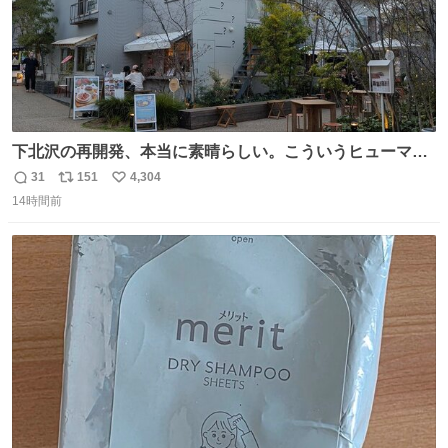
下北沢の再開発、本当に素晴らしい。こういうヒューマン
スケールの開発がいいんだよ。
31
151
4,304
返
リ
い
14時間前
信
ポ
い
数
ス
ね
ト
数
数