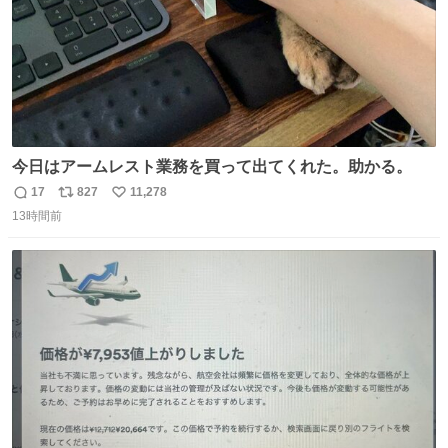
今日はアームレスト業務を買って出てくれた。助かる。
17
827
11,278
返
リ
い
13時間前
信
ポ
い
数
ス
ね
ト
数
数