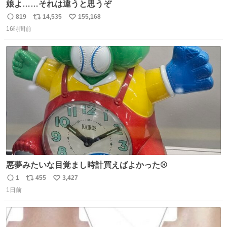
娘よ……それは違うと思うぞ
819
14,535
155,168
返
リ
い
16時間前
信
ポ
い
数
ス
ね
ト
数
数
悪夢みたいな目覚まし時計買えばよかった⚾
1
455
3,427
返
リ
い
1日前
信
ポ
い
数
ス
ね
ト
数
数