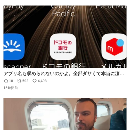
数
ス
ね
ト
数
数
アプリ名も収められないのかよ。全部ダサくて本当に凄
い。 https://t.co/LemyLGyVkR
10
502
4,498
返
リ
い
15時間前
信
ポ
い
数
ス
ね
ト
数
数