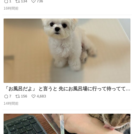
りツヤ肌叶う保湿タイプ - fashion-press.net/news/148945
1
134
736
返
リ
い
16時間前
信
ポ
い
数
ス
ね
ト
数
数
「お風呂だよ」 と言うと 先にお風呂場に行って待っててく
れる 賢いライス
7
156
4,683
返
リ
い
14時間前
信
ポ
い
数
ス
ね
ト
数
数