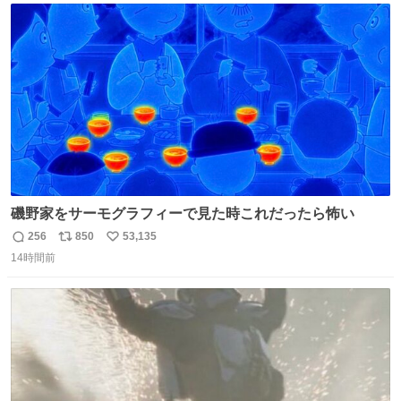
のだという。ネコ様は面倒な作業がお嫌いなようです。
ト
数
数
磯野家をサーモグラフィーで見た時これだったら怖い
256
850
53,135
返
リ
い
14時間前
信
ポ
い
数
ス
ね
ト
数
数