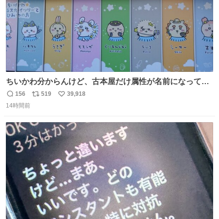
ちいかわ分からんけど、古本屋だけ属性が名前になってる
のはどういうこと？
156
519
39,918
返
リ
い
14時間前
信
ポ
い
数
ス
ね
ト
数
数