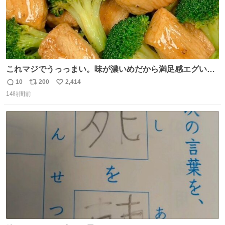
これマジでうっっまい。味が濃いめだから満足感エグいし
1週間で3キロ痩せた😭
10
200
2,414
返
リ
い
14時間前
信
ポ
い
数
ス
ね
ト
数
数