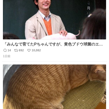
「みんなで育てたPちゃんですが、黄色ブドウ球菌のエン
テロトキシン（耐熱性毒素）が検出されたので、議論する
14
692
10,082
返
リ
い
までもなく処分が決まりました」
1日前
信
ポ
い
数
ス
ね
ト
数
数