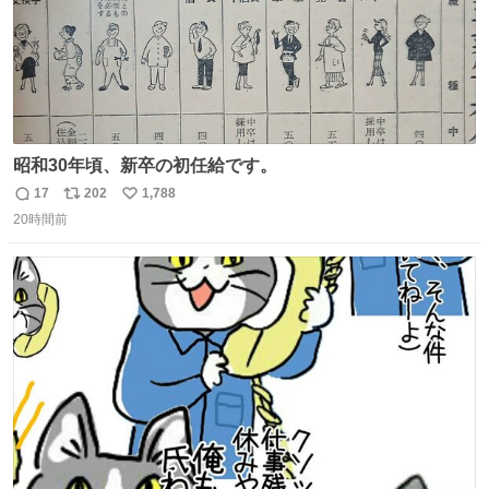
昭和30年頃、新卒の初任給です。
17
202
1,788
返
リ
い
20時間前
信
ポ
い
数
ス
ね
ト
数
数