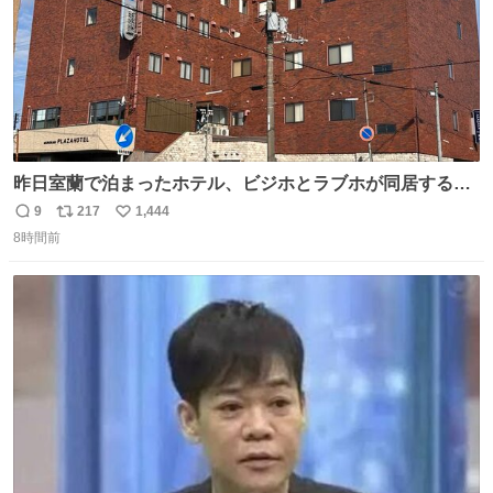
昨日室蘭で泊まったホテル、ビジホとラブホが同居する謎
形態だった。2階と3階の部屋数が異様に少ない。
9
217
1,444
返
リ
い
8時間前
信
ポ
い
数
ス
ね
ト
数
数