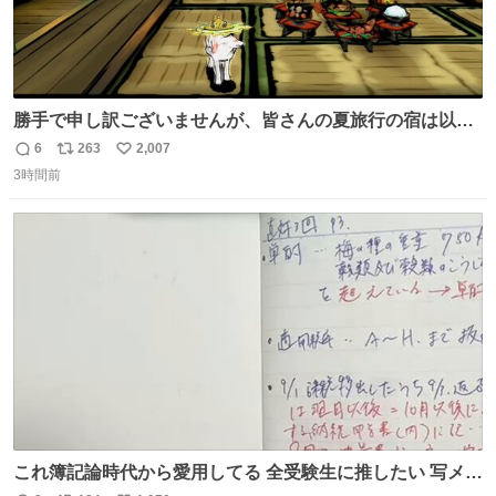
勝手で申し訳ございませんが、皆さんの夏旅行の宿は以下
のルールで決めさせてもらいます！ ←この投稿が1万いい
6
263
2,007
返
リ
い
ね以上 →この投稿が1万いいね未満 #宿の日 #Okami #大神
3時間前
信
ポ
い
数
ス
ね
ト
数
数
これ簿記論時代から愛用してる 全受験生に推したい 写メし