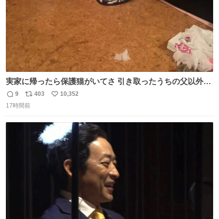
実家に帰ったら保護猫がいてさ 引き取ったうちの父以外に
は威嚇してくるよって話を聞いてたんだけど僕は大丈夫そ
9
403
10,352
返
リ
い
う 可愛いなこいつ
17時間前
信
ポ
い
数
ス
ね
ト
数
数