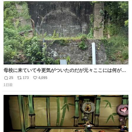
ト
数
数
母校に来ていて今更気がついたのだが元々ここには何があ
ったのだろう…？_:(´ཀ`」 ∠):
25
173
4,095
返
リ
い
1日前
信
ポ
い
数
ス
ね
ト
数
数