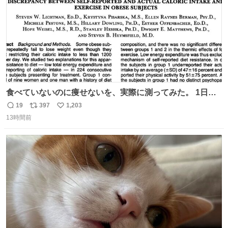
食べていないのに痩せないを、実際に測ってみた。 1日
1200kcal未満と申告しながら減量できない10人を、14日間
19
397
1,203
返
リ
い
調査。 本人の申告は平均1028kcal/日だったが、実際の摂
13時間前
信
ポ
い
取量は2081kcal/日。食事量を47％少なく、身体活動を
数
ス
ね
51％多く見積もっていた。
ト
数
数