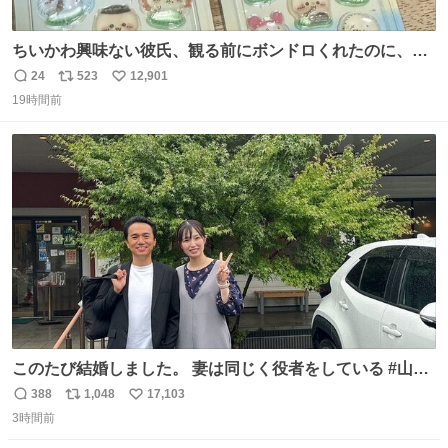
ちいかわ興味ない彼氏、観る前にボンドロくれたのに、見
た後に返却求められた。くそう。
24
523
12,901
返
リ
い
19時間前
信
ポ
い
数
ス
ね
ト
数
数
このたび結婚しました。 妻は同じく役者をしている #山下
ひかり です。 これからも一つひとつの作品に真摯に向き合
388
1,048
17,103
返
リ
い
い、役者として精進していきます。変わらず見守っていた
3時間前
信
ポ
い
だけたら嬉しいです。 写真は先日、妻の故郷へ行った時に
数
ス
ね