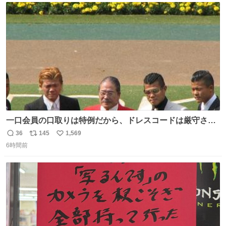
立ち寄った、妻のソウルフードのラーメン屋さんでの一枚
ト
数
数
🍜
一口会員の口取りは特例だから、ドレスコードは厳守させ
るべき。
36
145
1,569
返
リ
い
6時間前
信
ポ
い
数
ス
ね
ト
数
数