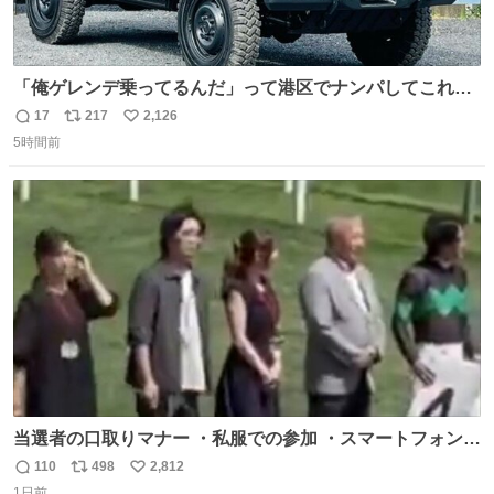
「俺ゲレンデ乗ってるんだ」って港区でナンパしてこれで
迎え行きたい
17
217
2,126
返
リ
い
5時間前
信
ポ
い
数
ス
ね
ト
数
数
当選者の口取りマナー ・私服での参加 ・スマートフォンで
の撮影 ・調教師へ自分から握手を求める行為 ・シャツをズ
110
498
2,812
返
リ
い
ボンにインしていない服装 ・ボディーバッグの着用 私も口
1日前