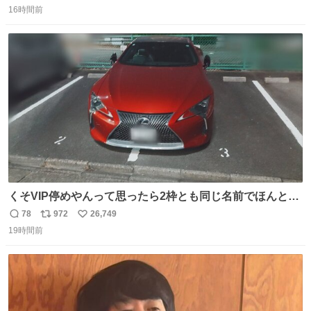
16時間前
信
ポ
い
数
ス
ね
ト
数
数
くそVIP停めやんって思ったら2枠とも同じ名前でほんとの
VIP停めだった 好きですこの心意気
78
972
26,749
返
リ
い
19時間前
信
ポ
い
数
ス
ね
ト
数
数