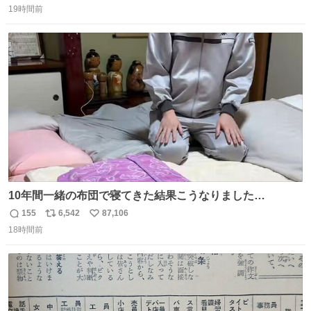
19時間前
信
ポ
い
数
ス
ね
ト
数
数
10年間一緒の布団で寝てきた結果こうなりました…
155
6,542
87,106
返
リ
い
18時間前
信
ポ
い
数
ス
ね
ト
数
数