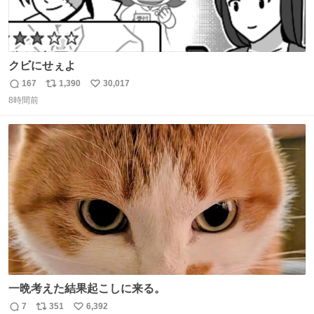
クビにせぇよ
167
1,390
30,017
返
リ
い
8時間前
信
ポ
い
数
ス
ね
ト
数
数
一晩考えた結果起こしに来る。
7
351
6,392
返
リ
い