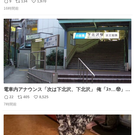
たとこ、ピーーてレシートよりひと回り大きいサイズくら
9
134
1,970
返
リ
い
いで、シールで出てくるからペターって貼って間違ったと
16時間前
信
ポ
い
こメモメモして持ち歩いてるの 便利だから使って 回し者で
数
ス
ね
もPRでもないよ
ト
数
数
電車内アナウンス「次は下北沢、下北沢」 俺「ｽｯ…🤓」
(立ち上がる) 周りの乗客「(やっぱりな……)」
22
405
8,525
返
リ
い
7時間前
信
ポ
い
数
ス
ね
ト
数
数