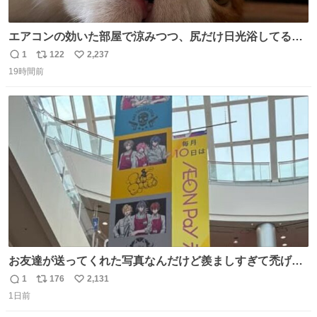
エアコンの効いた部屋で涼みつつ、尻だけ日光浴してる猫
もはや貴族じゃん！
1
122
2,237
返
リ
い
19時間前
信
ポ
い
数
ス
ね
ト
数
数
お友達が送ってくれた写真なんだけど羨ましすぎて禿げそ
う
1
176
2,131
返
リ
い
1日前
信
ポ
い
数
ス
ね