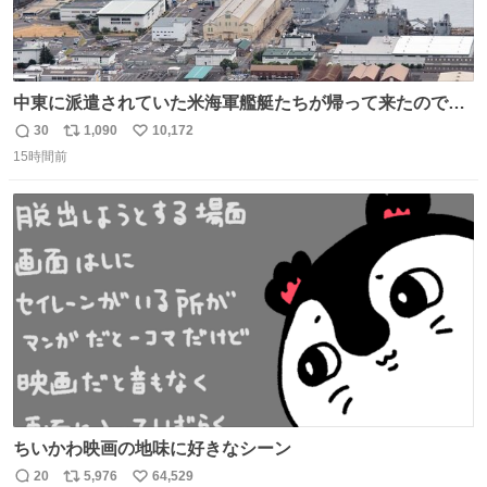
中東に派遣されていた米海軍艦艇たちが帰って来たので、
ギチギチになった佐世保基地
30
1,090
10,172
返
リ
い
15時間前
信
ポ
い
数
ス
ね
ト
数
数
ちいかわ映画の地味に好きなシーン
20
5,976
64,529
返
リ
い