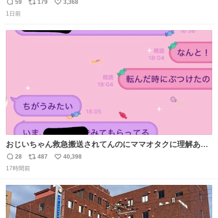
未開封品 かなり前に楽天だかで買った多分未使用のデモ機
59
179
3,368
返
リ
い
で-が出るのだと思うんだよね ヤフオクで売れてない190万
1日前
信
ポ
い
があったけど初代じゃあるまいし流石にそこまではねぇ 日
数
ス
ね
本初のモデルではあるけど´д` ; #Apple #iPhone3G
ト
数
数
おじいちゃん救急搬送されてんのにママオタクに理解あっ
て不謹慎だけどウケる
28
487
40,398
返
リ
い
17時間前
信
ポ
い
数
ス
ね
ト
数
数