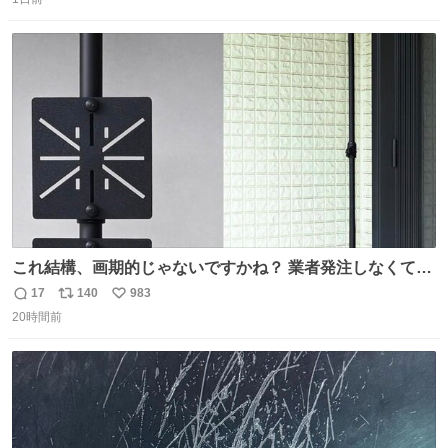
信
ポ
い
ドリに参加したいので、出禁になる前に繰り返し案内して
数
ス
ね
ほしい #DMMバヌーシ
ト
数
数
これ結構、画期的じゃないですかね？ 業者発注しなくて
も、誰でも簡単に防犯カメラ設置が… 町の電気屋さんでも
17
140
983
返
リ
い
施工できそう
20時間前
信
ポ
い
数
ス
ね
ト
数
数