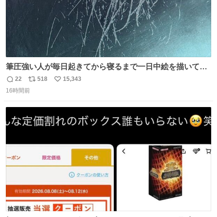
筆圧強い人が毎日起きてから寝るまで一日中絵を描いてる
とこうなる。 異常事態です。
22
518
15,343
返
リ
い
16時間前
信
ポ
い
数
ス
ね
ト
数
数