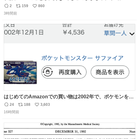
を嫌いになっちゃう だから・・・ ドラマ #もうパパ ！😠
2
159
860
返
リ
い
本編映像初公開📺 親子の愛ゆえのすれ違いを描くティザー
3時間前
信
ポ
い
映像を解禁！ TVerでお気に入り登録💖
数
ス
ね
tver.jp/series/sr504n7… #日10 #ABCテレビ #新ドラマ
ト
数
数
10/4（日）スタート🎬
はじめてのAmazonでの買い物は2002年で、ポケモンを買
ったようだ 24年前かぁ。
24
188
3,603
返
リ
い
16時間前
信
ポ
い
数
ス
ね
ト
数
数