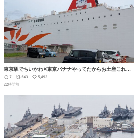
ト
数
数
東京駅でちいかわ✕東京バナナやってたからお土産これに
したろ！って買った後にフェリー乗ったらちいかわフェリ
7
643
5,492
返
リ
い
ーだったw
22時間前
信
ポ
い
数
ス
ね
ト
数
数