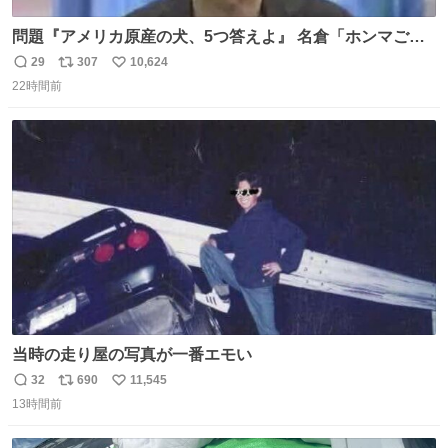
問題『アメリカ原産の犬、5つ答えよ』 名倉「ホンマごめ
ん。 日本」
29
307
10,624
返
リ
い
22時間前
信
ポ
い
数
ス
ね
ト
数
数
当時の走り屋の写真が一番エモい
32
690
11,545
返
リ
い
13時間前
信
ポ
い
数
ス
ね