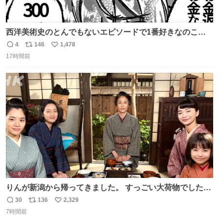
西洋美術史のとんでもないエピソードで1番好きなのこれ
モネのエピソード大体面白い #絵がみの美術史創作
4
146
1,478
返
リ
い
17時間前
信
ポ
い
数
ス
ね
ト
数
数
りんが新潟から帰ってきました。 すっごい大荷物でした
ね…… 久しぶりにみんなそろってのご飯。 安はおめでた。
30
136
2,329
返
リ
い
環もうれしそうでした。 👇りん、おかえりなさい
7時間前
信
ポ
い