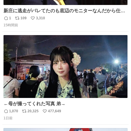
新庄に逃走がバレてたのも底辺のモニターなんだから仕方
ないと開き直る山本w w w w w w #VIVANT #悪役会議室
1
109
3,310
返
リ
い
15時間前
信
ポ
い
数
ス
ね
ト
数
数
←母が撮ってくれた写真 弟→
1,070
20,325
477,649
返
リ
い
1日前
信
ポ
い
数
ス
ね