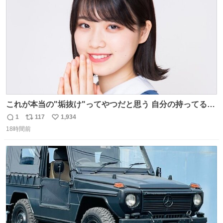
数
これが本当の"垢抜け"ってやつだと思う 自分の持ってるポ
テンシャルを最大限活かしてるもん 私も整形とかじゃなく
1
117
1,934
返
リ
い
て、こういう垢抜け方したい
18時間前
信
ポ
い
数
ス
ね
ト
数
数