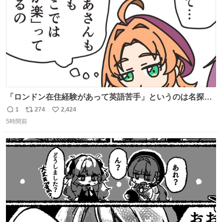
「ロンドン在住経験があって英語苦手」というのは名探偵
としては「妙だな」ってなるところなのに、小林みくるだ
1
274
2,424
返
リ
い
からスルーされている小林クオリティ。
5時間前
信
ポ
い
数
ス
ね
ト
数
数