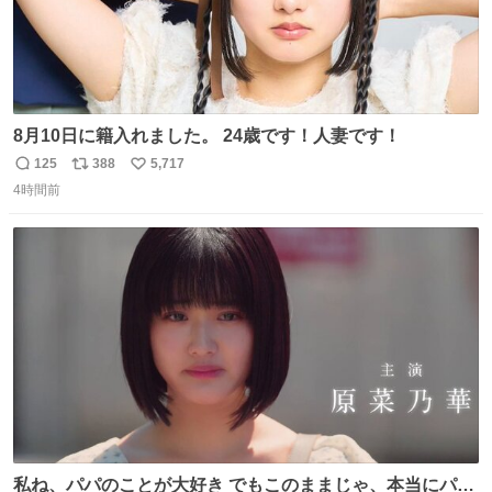
8月10日に籍入れました。 24歳です！人妻です！
125
388
5,717
返
リ
い
4時間前
信
ポ
い
数
ス
ね
ト
数
数
私ね、パパのことが大好き でもこのままじゃ、本当にパパ