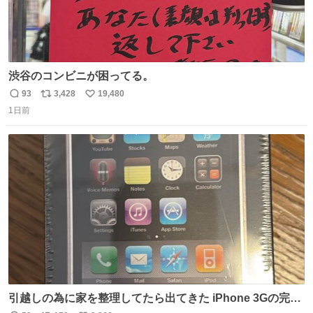
渋谷のコンビニが困ってる。
93
3,428
19,480
返
リ
い
1日前
信
ポ
い
数
ス
ね
ト
数
数
引越しの為に家を整理してたら出てきた iPhone 3Gの完全