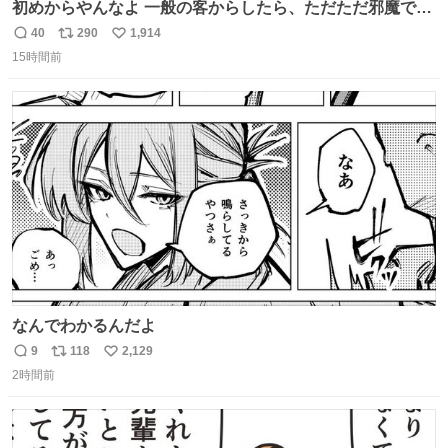
初めからやんなよ 一般の客からしたら、ただただ邪魔でし
かないのよ
40
290
1,914
返
リ
い
15時間前
信
ポ
い
数
ス
ね
ト
数
数
なんでわかるんだよ
9
118
2,129
返
リ
い
2時間前
信
ポ
い
数
ス
ね
ト
数
数