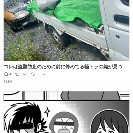
ト
数
数
コレは盗難防止のために前に停めてる軽トラの鍵が見つか
らなくて 持ち主すら動かすことができない鉄壁のスープラ
4
161
3,357
返
リ
い
1日前
信
ポ
い
数
ス
ね
ト
数
数