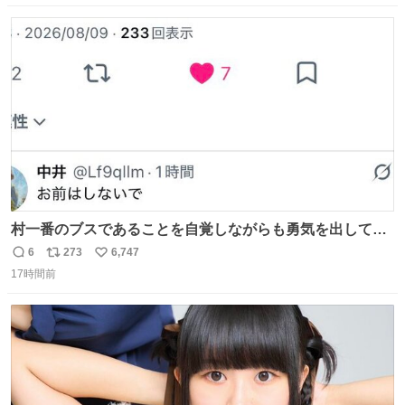
web.nhk/tv/an/kazekaor…［見逃し配信中］ #朝ドラ #風
数
ス
ね
薫る #風薫るオフショット 見上愛 上坂樹里 水野美紀 早坂
ト
数
数
美海 英茉
村一番のブスであることを自覚しながらも勇気を出して村
長の息子に恋文を書いたら翌日村の共用井戸に捨てられて
6
273
6,747
返
リ
い
たときの顔になった
17時間前
信
ポ
い
数
ス
ね
ト
数
数