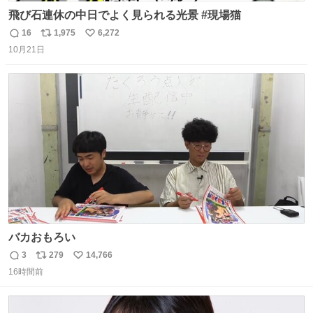
飛び石連休の中日でよく見られる光景 #現場猫
16
1,975
6,272
返
リ
い
10月21日
信
ポ
い
数
ス
ね
ト
数
数
バカおもろい
3
279
14,766
返
リ
い
16時間前
信
ポ
い
数
ス
ね
ト
数