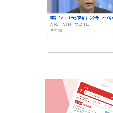
問題『アメリカが保有する空母 5つ答
名倉「ホンマごめん、日本」
61
616
17,431
返
リ
い
18時間前
信
ポ
い
数
ス
ね
ト
数
数