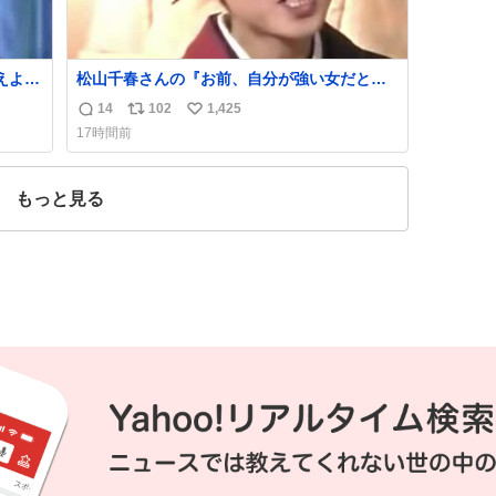
えよ』
松山千春さんの『お前、自分が強い女だと思
うか？』の一言で… 中森明菜さんが思わず本
14
102
1,425
返
リ
い
音をこぼす瞬間😭
17時間前
信
ポ
い
数
ス
ね
ト
数
もっと見る
数