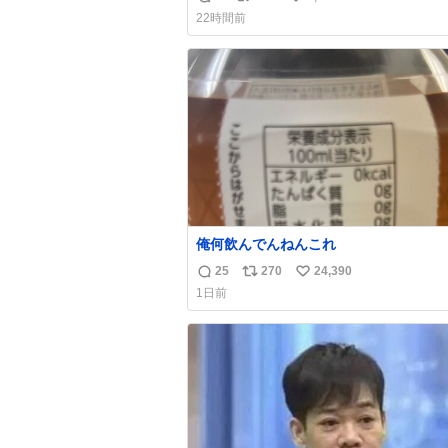
返
リ
い
🏡」 私「どハマりしたヴィズラ家の末
22時間前
狂わされました」
信
ポ
い
数
ス
ね
ト
数
数
俺何飲んでんねんこれ
25
270
24,390
返
リ
い
1日前
信
ポ
い
数
ス
ね
ト
数
数