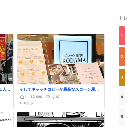
ト
1
2
3
ム人の
そしてキャッチコピーが最高なスコーン屋さ
で見
んを見つけてしまったので思わず買い込んで
4
1
596
1,187
返
リ
い
お越
しまった。スコーンなんてパッサパサなほど
18時間前
ええですからね。
信
ポ
い
数
ス
ね
5
ト
数
数