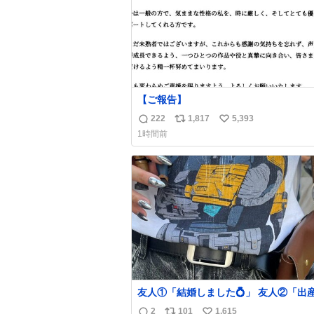
【ご報告】
222
1,817
5,393
返
リ
い
1時間前
信
ポ
い
数
ス
ね
ト
数
数
友人①「結婚しました💍」 友人②「出
した👼🏻」 友人③「マイホーム建てま
2
101
1,615