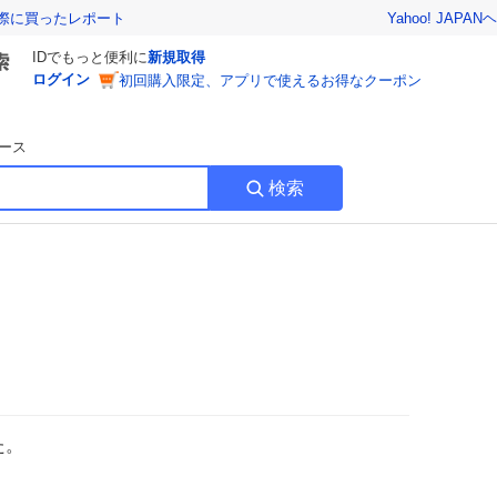
Yahoo! JAPAN
ヘ
実際に買ったレポート
IDでもっと便利に
新規取得
ログイン
初回購入限定、アプリで使えるお得なクーポン
ース
検索
た。