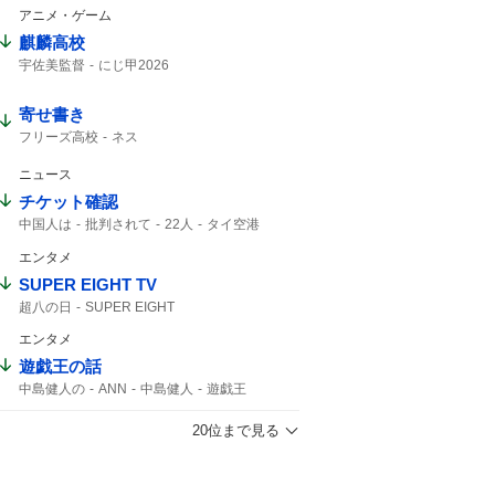
アニメ・ゲーム
麒麟高校
宇佐美監督
にじ甲2026
寄せ書き
フリーズ高校
ネス
ニュース
チケット確認
中国人は
批判されて
22人
タイ空港
チケット
エンタメ
SUPER EIGHT TV
超八の日
SUPER EIGHT
エンタメ
遊戯王の話
中島健人の
ANN
中島健人
遊戯王
20位まで見る