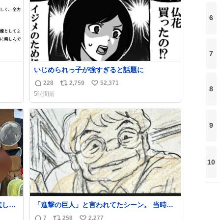
6
7
いじめられっ子が強すぎると話題に
228
2,759
52,371
返
リ
い
8
5時間前
信
ポ
い
数
ス
ね
ト
数
9
数
10
産しま
「進撃の巨人」と言われてたシーン。 当時僕
した
は知らなかったのですが、今見るとすごく
7
258
2,277