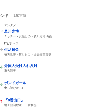
レンド
3:57
更新
エンタメ
及川光博
ミッチー
女性との
及川光博 再婚
一般女性
精進して参ります
俳優として
ITビジネス
57歳
56歳
生活資金
被災世帯
貸し付け
過去最高税収
夏のボーナス
ATM
外国人受け入れ反対
東大調査
ボンドガール
申し訳なかった
『8番出口』
地上波初放送
二宮和也