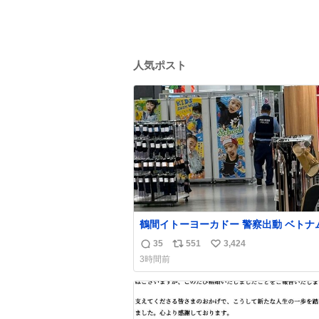
人気ポスト
鶴間イトーヨーカドー 警察出動 ベトナ
身分証チェックを開店前に実施、店内ま
35
551
3,424
返
リ
い
張りにきてます。不法滞在者は覚悟して
3時間前
しください。
信
ポ
い
数
ス
ね
ト
数
数