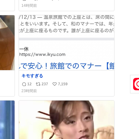
返
リ
い
裔に心
「進撃の巨人」ですね。。
14時間前
信
ポ
い
数
ス
ね
ト
数
数
キモすぎる
12
237
7,159
返
リ
い
23時間前
信
ポ
い
数
ス
ね
ト
数
数