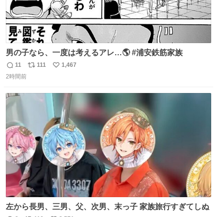
男の子なら、一度は考えるアレ…🌎 #浦安鉄筋家族
11
111
1,467
返
リ
い
2時間前
信
ポ
い
数
ス
ね
ト
数
数
左から長男、三男、父、次男、末っ子 家族旅行すぎてしぬ