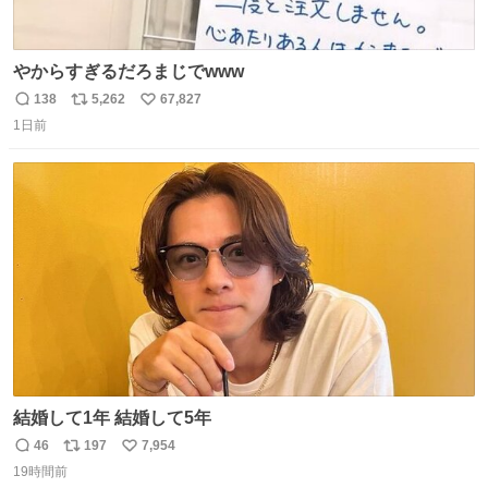
やからすぎるだろまじでwww
138
5,262
67,827
返
リ
い
1日前
信
ポ
い
数
ス
ね
ト
数
数
結婚して1年 結婚して5年
46
197
7,954
返
リ
い
19時間前
信
ポ
い