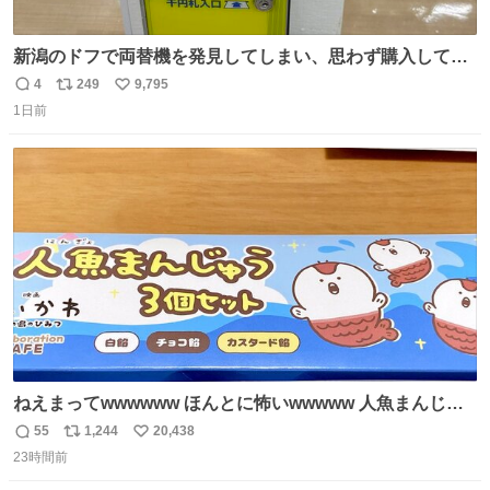
新潟のドフで両替機を発見してしまい、思わず購入してし
まい大阪に発送するイベントが発生
4
249
9,795
返
リ
い
1日前
信
ポ
い
数
ス
ね
ト
数
数
ねえまってwwwwww ほんとに怖いwwwww 人魚まんじゅ
う買ってきたから私も永遠のいのちを…ぐへへ…と思いな
55
1,244
20,438
返
リ
い
がら1つ食べたら 奥歯欠けたんだけど！！！！？？？ しか
23時間前
信
ポ
い
もガッツリ😭 まんじゅうだよ？？？？？？ ガリッて言っ
数
ス
ね