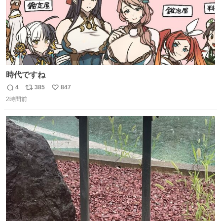
時代ですね
4
385
847
返
リ
い
2時間前
信
ポ
い
数
ス
ね
ト
数
数