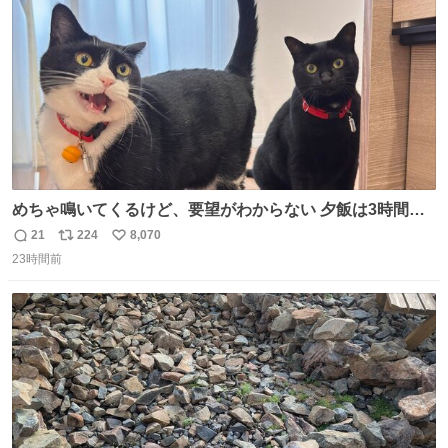
数
めちゃ鳴いてくるけど、要望がわからない 夕飯は3時間も
先だしな
21
224
8,070
返
リ
い
23時間前
信
ポ
い
数
ス
ね
ト
数
数