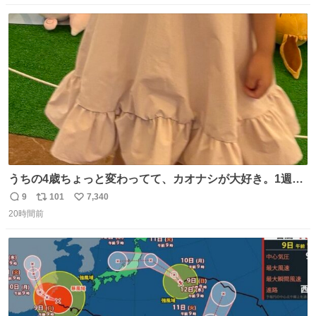
数
ス
ね
ト
数
数
うちの4歳ちょっと変わってて、カオナシが大好き。1週間
前からおねだりされてたカオナシの靴下をドングリ共和国
9
101
7,340
返
リ
い
で発見したものの大人用のみ。履けなくてもいいから買い
20時間前
信
ポ
い
たいとのことで、仕方なく購入。 すぐにベンチで履きだし
数
ス
ね
て、このあとホテルビュッフェだったのにこれ。 ←購入
ト
数
数
前 購入後→