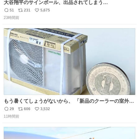
大谷翔平のサインボール、出品されてしまう…
51
231
5,675
返
リ
い
23時間前
信
ポ
い
数
ス
ね
ト
数
数
もう暑くてしょうがないから、 「新品のクーラーの室外機
のミニチュア」 でも見ていってよ
29
606
3,532
返
リ
い
11時間前
信
ポ
い
数
ス
ね
ト
数
数