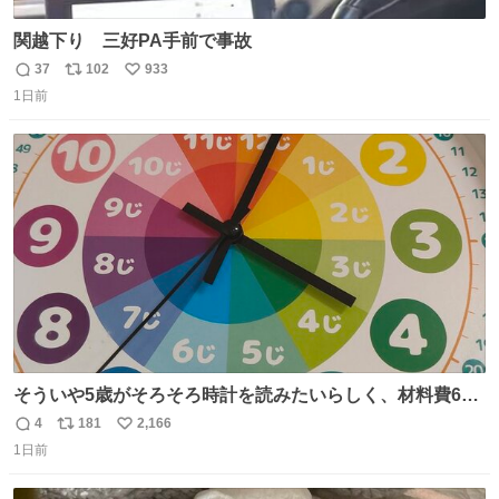
関越下り 三好PA手前で事故
37
102
933
返
リ
い
1日前
信
ポ
い
数
ス
ね
ト
数
数
そういや5歳がそろそろ時計を読みたいらしく、材料費600
円で作れる知育時計作ってみた！ めっちゃ簡単！ ありがと
4
181
2,166
返
リ
い
う先人！
1日前
信
ポ
い
数
ス
ね