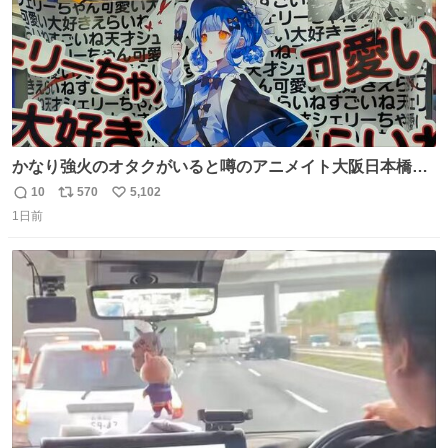
かなり強火のオタクがいると噂のアニメイト大阪日本橋へ
来た
10
570
5,102
返
リ
い
1日前
信
ポ
い
数
ス
ね
ト
数
数