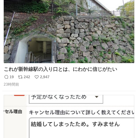
ト
数
数
これが新幹線駅の入り口とは、にわかに信じがたい
19
242
2,947
返
リ
い
23時間前
信
ポ
い
数
ス
ね
ト
数
数