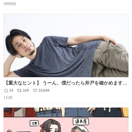
いたら音速で反応していた
5時間前
信
ポ
い
数
ス
ね
ト
数
数
【重大なヒント】 うーん、僕だったら井戸を確かめますけ
どね
14
329
10,649
返
リ
い
1日前
信
ポ
い
数
ス
ね
ト
数
数