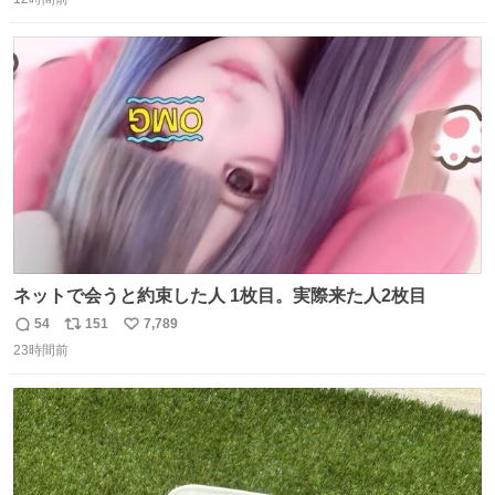
信
ポ
い
数
ス
ね
ト
数
数
ネットで会うと約束した人 1枚目。実際来た人2枚目
54
151
7,789
返
リ
い
23時間前
信
ポ
い
数
ス
ね
ト
数
数