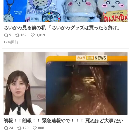
ちいかわ見る前の私 「ちいかわグッズは買ったら負け」 今
「  ︎︎ ︎︎ 」
5
162
3,019
返
リ
い
17時間前
信
ポ
い
数
ス
ね
ト
数
数
朗報！！朗報！！ 緊急速報やで！！！ 死ぬほど大事だから
何度でも言います。 日本人の皆さん、これをよく見てくだ
24
120
808
返
リ
い