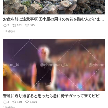
お盆を前に注意事項 ①小屋の周りのお花を踏む人がいま
す。石で囲うと踏む人は減りましたがストックで差す人が
2
101
565
返
リ
い
います。よく見て下さい。②小屋の前の水は手洗い用で
12時間前
信
ポ
い
す。水筒とかに入れないで下さい。3000mの小屋で水が無
数
ス
ね
料の小屋などありません。そもそも天水なので飲めませ
ト
数
数
ん。続く
普通に通り過ぎると思ったら急に椅子ガッって来てビビっ
た。そんでまじいい匂い。← #超特急_ESCORT
3
149
4,470
返
リ
い
12時間前