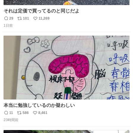
それは定価で買ってるのと同じだよ
29
101
11,269
返
リ
い
1日前
信
ポ
い
数
ス
ね
ト
数
数
本当に勉強しているのか疑わしい
11
586
8,461
返
リ
い
23時間前
信
ポ
い
数
ス
ね