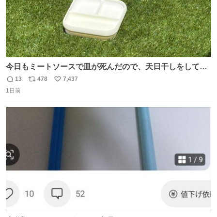
今日もミートソースで皿が死んだので、天日干しをしてい
ます🍝 ありがとう先人の知恵
13
478
7,437
返
リ
い
1日前
信
ポ
い
数
ス
ね
ト
数
数