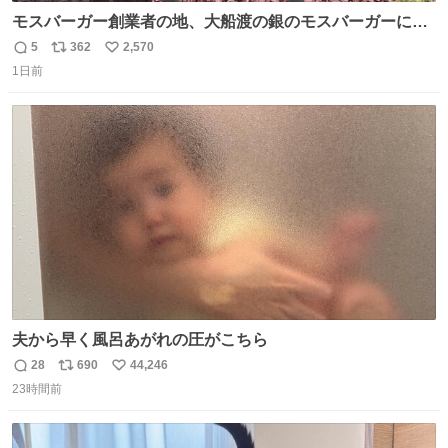
モスバーガー創業者の地、大船渡の銀のモスバーガーに一
礼。
5
362
2,570
返
リ
い
1日前
信
ポ
い
数
ス
ね
ト
数
数
夫から早く風呂あがれの圧がこちら
28
690
44,246
返
リ
い
23時間前
信
ポ
い
数
ス
ね
ト
数