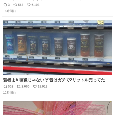
チーネは 真剣(ガチ)で美味いぞ
3
563
6,193
返
リ
い
16時間前
信
ポ
い
数
ス
ね
ト
数
数
若者よAI画像じゃないぞ 昔はガチで2リットル売ってたん
やでw
502
2,060
18,911
返
リ
い
11時間前
信
ポ
い
数
ス
ね
ト
数
数