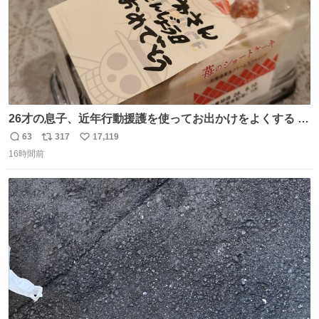
26才の息子、近年行動援護を使ってお出かけをよくする 親
との外出はもう嫌らしい。 中身は小学生位なのに小癪な😅
63
317
17,119
返
リ
い
昨日は夜のショッピングモールに行った 先に寝といてよ❗
16時間前
信
ポ
い
と何度も何度も言い残して。 起きたら冷蔵庫に… ああ、こ
数
ス
ね
れ買いに行ってくれたんだ…😭
ト
数
数