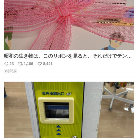
昭和の生き物は、このリボンを見ると、それだけでテンシ
ョンが上がるのである。
23
1,186
8,441
返
リ
い
3時間前
信
ポ
い
数
ス
ね
ト
数
数