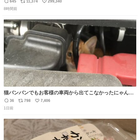
645
11,374
299,340
返
リ
い
8時間前
信
ポ
い
数
ス
ね
ト
数
数
猫バンバンでもお客様の車両から出てこなかったにゃんこ
🐈 救出しようとした工場長が腕を引っ掻かれ、ぱんぱんに
36
798
7,406
返
リ
い
膨れ上がり、傷だらけ血だらけになりながらも何とか救出
1日前
信
ポ
い
したこの子はその後、工場長の家の子になりました😌💕
数
ス
ね
ト
数
数