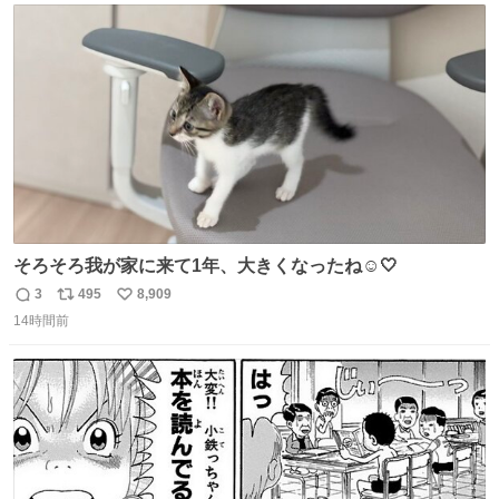
たから何？と思って口から出したら自分の歯wwwwww セ
ト
数
数
イレーンの呪いじゃん😭
そろそろ我が家に来て1年、大きくなったね☺️🤍
3
495
8,909
返
リ
い
14時間前
信
ポ
い
数
ス
ね
ト
数
数