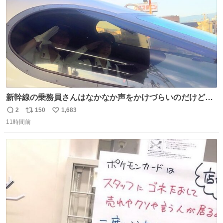
新幹線の乗務員さんはなかなか声をかけづらいのだけど😅
ルミエールの運転士さん、運転台にカメラマン向けたらお
2
150
1,683
返
リ
い
二人で敬礼🫡✨ 暗くて上手く撮れないなぁ…な顔してた
11時間前
信
ポ
い
ら、わざわざ車外に出て来てくださり✨ 「フリー素材なの
数
ス
ね
で載せて大丈夫です！」と自ら言ってくださる親切気さく
ト
数
数
なS運転士さん感謝