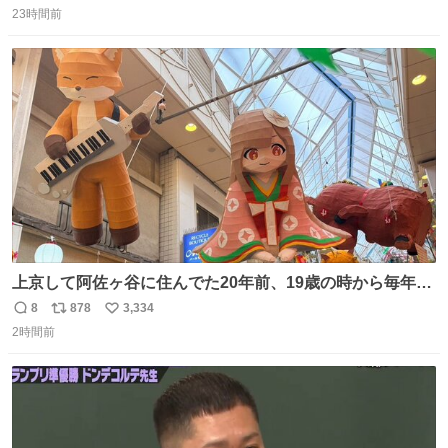
さい。 ゾッとしました！！
23時間前
信
ポ
い
数
ス
ね
ト
数
数
上京して阿佐ヶ谷に住んでた20年前、19歳の時から毎年参
加してるお祭りなのでとっても感慨深いです。うれしーー
8
878
3,334
返
リ
い
ー！作っていただいた方本当にありがとう。
2時間前
信
ポ
い
数
ス
ね
ト
数
数