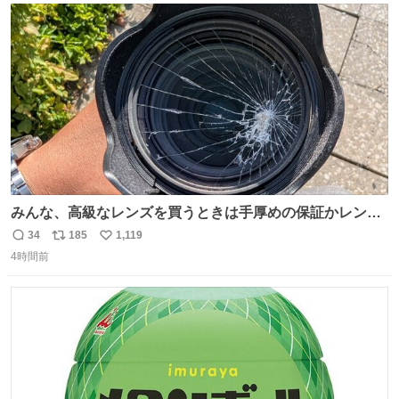
あると、水はほとんど出てきません🙆🏽‍♂️ ポイントは「空
ト
数
数
気」でした🤭
みんな、高級なレンズを買うときは手厚めの保証かレンズ
保護フィルターをちゃんと付けておくんだぞ、お兄さんと
34
185
1,119
返
リ
い
の約束だぞ…😭 涙で画面が見えない…
4時間前
信
ポ
い
数
ス
ね
ト
数
数