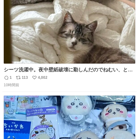
ト
数
数
シーツ洗濯中。夜中壁紙破壊に勤しんだのでねむい、との
こと。
1
113
4,002
返
リ
い
10時間前
信
ポ
い
数
ス
ね
ト
数
数