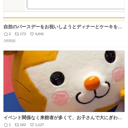
自担のバースデーをお祝いしようとディナーとケーキを予
約していたにも関わらず、当の本人がご結婚なさったので
2
173
4,041
返
リ
い
泣く泣くキャンセルした可哀想な重岡担を見かけたら私で
1時間前
信
ポ
い
す
数
ス
ね
ト
数
数
イベント関係なく来館者が多くて、お子さんで大にぎわ
い。 🐹を知らない子が「ねこ🐱」「ねこかな？」とつぶや
1
102
1,127
返
リ
い