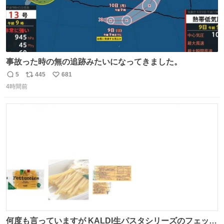
事故った時の無の追跡みたいになってきました。
5
445
681
返
リ
い
4時間前
信
ポ
い
数
ス
ね
ト
数
数
何度も言っていますが KALDI生パスタシリーズのフェット