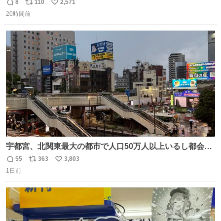
8
110
2,571
返
リ
い
20時間前
信
ポ
い
数
ス
ね
ト
数
数
宇都宮、北関東最大の都市で人口50万人以上いるし都会何
だろうなと思っていたら想像以上に都会で興奮した
55
363
3,803
返
リ
い
1日前
信
ポ
い
数
ス
ね
ト
数
数