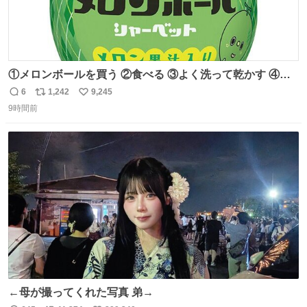
①メロンボールを買う ②食べる ③よく洗って乾かす ④か
わいい
6
1,242
9,245
返
リ
い
9時間前
信
ポ
い
数
ス
ね
ト
数
数
←母が撮ってくれた写真 弟→