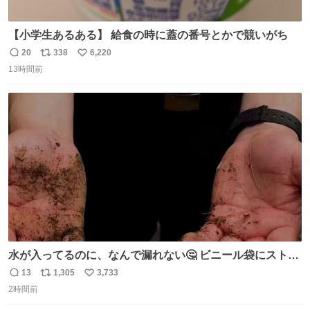
【小学生あるある】 給食の時に蓋の番号とかで競いがち
20
338
6,220
返
リ
い
13時間前
信
ポ
い
数
ス
ね
ト
数
数
水が入ってるのに、なんで漏れない🤔 ビニール袋にストロ
ーを刺しているだけなのに、水が漏れない😳 実はこれ、ち
13
1,305
3,733
返
リ
い
ゃんと理由があるんです💁🏽‍♂️ ビニール袋に水を入れて、ス
2時間前
信
ポ
い
トローを横から差すだけ！ ストローの先端が水面より上に
数
ス
ね