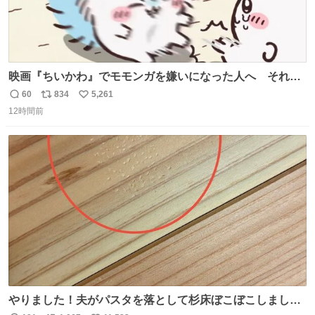
映画『ちいかわ』でモモンガを嫌いになった人へ それで
も愛される理由と可能性 kai-you.net/article/96186 『映画
60
834
5,261
返
リ
い
ちいかわ 人魚の島のひみつ』を3回観て、原作も追ってい
12時間前
信
ポ
い
る筆者が、モモンガの名誉回復を試みようとする記事で
数
ス
ね
す。ちいかわ初心者向けです🖊
ト
数
数
やりました！夫がパスタを落として杉床ぼこぼこしまし