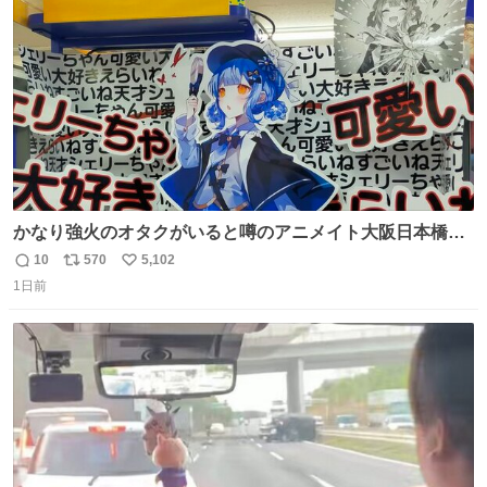
数
かなり強火のオタクがいると噂のアニメイト大阪日本橋へ
来た
10
570
5,102
返
リ
い
1日前
信
ポ
い
数
ス
ね
ト
数
数