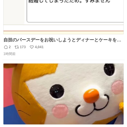
自担のバースデーをお祝いしようとディナーとケーキを予
約していたにも関わらず、当の本人がご結婚なさったので
2
173
4,041
返
リ
い
泣く泣くキャンセルした可哀想な重岡担を見かけたら私で
1時間前
信
ポ
い
す
数
ス
ね
ト
数
数