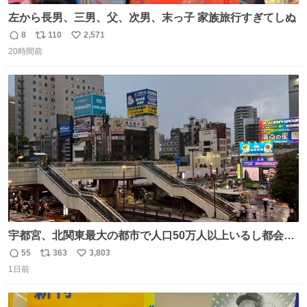
左から長男、三男、父、次男、末っ子 家族旅行すぎてしぬ
8
110
2,571
返
リ
い
20時間前
信
ポ
い
数
ス
ね
ト
数
数
宇都宮、北関東最大の都市で人口50万人以上いるし都会何
だろうなと思っていたら想像以上に都会で興奮した
55
363
3,803
返
リ
い
1日前
信
ポ
い
数
ス
ね
ト
数