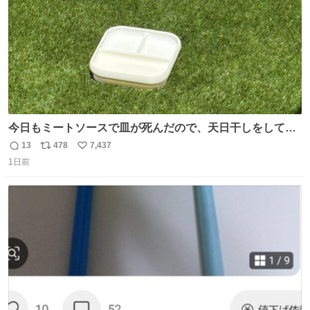
今日もミートソースで皿が死んだので、天日干しをしてい
ます🍝 ありがとう先人の知恵
13
478
7,437
返
リ
い
1日前
信
ポ
い
数
ス
ね
ト
数
数