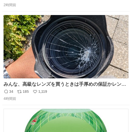
返
リ
い
ゃんと理由があるんです💁🏽‍♂️ ビニール袋に水を入れて、ス
2時間前
信
ポ
い
トローを横から差すだけ！ ストローの先端が水面より上に
数
ス
ね
あると、水はほとんど出てきません🙆🏽‍♂️ ポイントは「空
ト
数
数
気」でした🤭
みんな、高級なレンズを買うときは手厚めの保証かレンズ
保護フィルターをちゃんと付けておくんだぞ、お兄さんと
34
185
1,119
返
リ
い
の約束だぞ…😭 涙で画面が見えない…
4時間前
信
ポ
い
数
ス
ね
ト
数
数