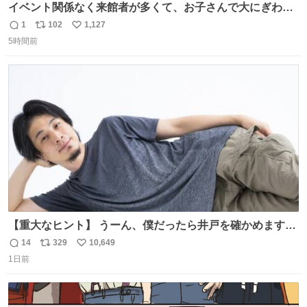
イベント関係なく来館者が多くて、お子さんで大にぎわ
い。 🐹を知らない子が「ねこ🐱」「ねこかな？」とつぶや
1
102
1,127
返
リ
い
いたら音速で反応していた
5時間前
信
ポ
い
数
ス
ね
ト
数
数
【重大なヒント】 うーん、僕だったら井戸を確かめますけ
どね
14
329
10,649
返
リ
い
1日前
信
ポ
い
数
ス
ね
ト
数
数