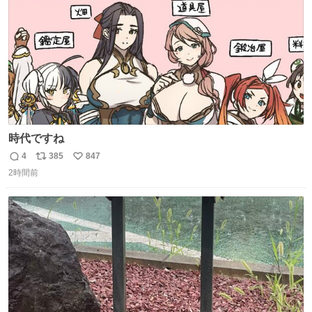
時代ですね
4
385
847
返
リ
い
2時間前
信
ポ
い
数
ス
ね
ト
数
数