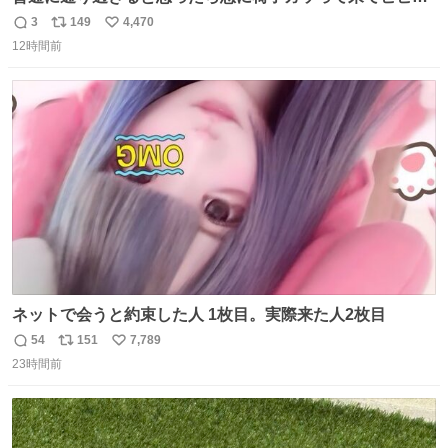
た。そんでまじいい匂い。← #超特急_ESCORT
3
149
4,470
返
リ
い
12時間前
信
ポ
い
数
ス
ね
ト
数
数
ネットで会うと約束した人 1枚目。実際来た人2枚目
54
151
7,789
返
リ
い
23時間前
信
ポ
い
数
ス
ね
ト
数
数