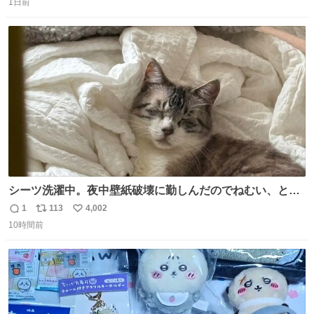
う先人！
1日前
信
ポ
い
数
ス
ね
ト
数
数
シーツ洗濯中。夜中壁紙破壊に勤しんだのでねむい、との
こと。
1
113
4,002
返
リ
い
10時間前
信
ポ
い
数
ス
ね
ト
数
数