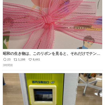
ト
数
数
昭和の生き物は、このリボンを見ると、それだけでテンシ
ョンが上がるのである。
23
1,186
8,441
返
リ
い
3時間前
信
ポ
い
数
ス
ね
ト
数
数