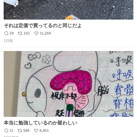
それは定価で買ってるのと同じだよ
29
101
11,269
返
リ
い
1日前
信
ポ
い
数
ス
ね
ト
数
数
本当に勉強しているのか疑わしい
11
586
8,461
返
リ
い