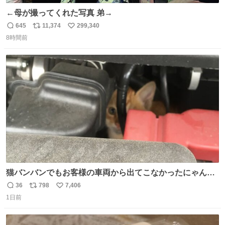
←母が撮ってくれた写真 弟→
645
11,374
299,340
返
リ
い
8時間前
信
ポ
い
数
ス
ね
ト
数
数
猫バンバンでもお客様の車両から出てこなかったにゃんこ
🐈 救出しようとした工場長が腕を引っ掻かれ、ぱんぱんに
36
798
7,406
返
リ
い
膨れ上がり、傷だらけ血だらけになりながらも何とか救出
1日前
信
ポ
い
したこの子はその後、工場長の家の子になりました😌💕
数
ス
ね
ト
数