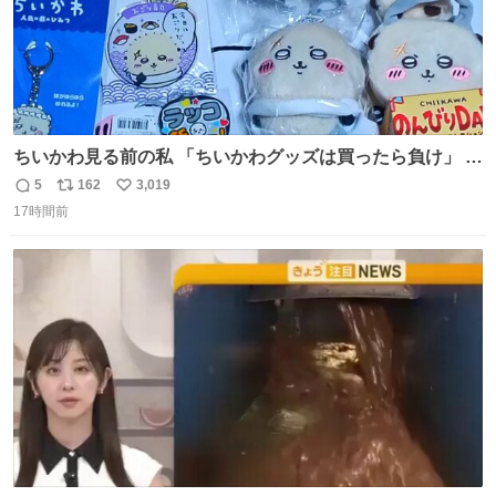
ちいかわ見る前の私 「ちいかわグッズは買ったら負け」 今
「  ︎︎ ︎︎ 」
5
162
3,019
返
リ
い
17時間前
信
ポ
い
数
ス
ね
ト
数
数