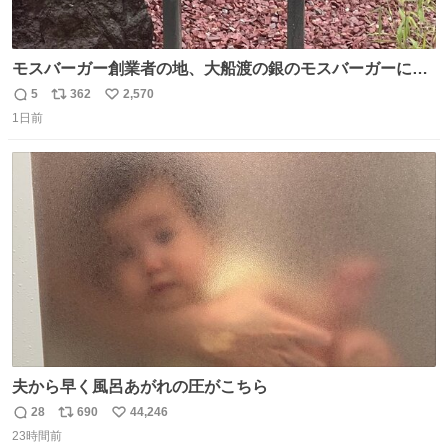
モスバーガー創業者の地、大船渡の銀のモスバーガーに一
礼。
5
362
2,570
返
リ
い
1日前
信
ポ
い
数
ス
ね
ト
数
数
夫から早く風呂あがれの圧がこちら
28
690
44,246
返
リ
い
23時間前
信
ポ
い