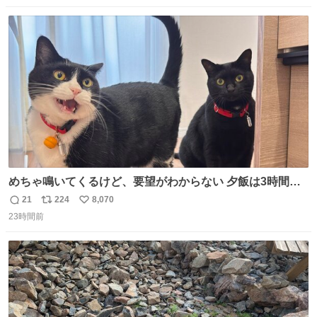
数
ス
ね
ト
数
数
めちゃ鳴いてくるけど、要望がわからない 夕飯は3時間も
先だしな
21
224
8,070
返
リ
い
23時間前
信
ポ
い
数
ス
ね
ト
数
数