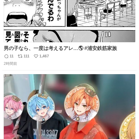
男の子なら、一度は考えるアレ…🌎 #浦安鉄筋家族
11
111
1,467
返
リ
い
2時間前
信
ポ
い
数
ス
ね
ト
数
数