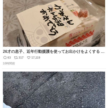
数
26才の息子、近年行動援護を使ってお出かけをよくする 親
との外出はもう嫌らしい。 中身は小学生位なのに小癪な😅
63
317
17,119
返
リ
い
昨日は夜のショッピングモールに行った 先に寝といてよ❗
16時間前
信
ポ
い
と何度も何度も言い残して。 起きたら冷蔵庫に… ああ、こ
数
ス
ね
れ買いに行ってくれたんだ…😭
ト
数
数