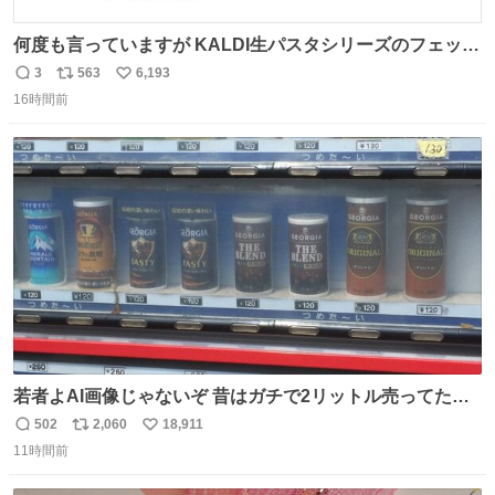
何度も言っていますが KALDI生パスタシリーズのフェット
チーネは 真剣(ガチ)で美味いぞ
3
563
6,193
返
リ
い
16時間前
信
ポ
い
数
ス
ね
ト
数
数
若者よAI画像じゃないぞ 昔はガチで2リットル売ってたん
やでw
502
2,060
18,911
返
リ
い
11時間前
信
ポ
い
数
ス
ね