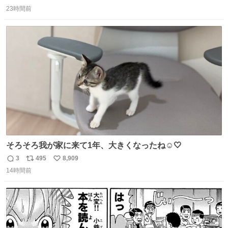
返
リ
い
がら1つ食べたら 奥歯欠けたんだけど！！！！？？？ しか
23時間前
信
ポ
い
もガッツリ😭 まんじゅうだよ？？？？？？ ガリッて言っ
数
ス
ね
たから何？と思って口から出したら自分の歯wwwwww セ
ト
数
数
イレーンの呪いじゃん😭
そろそろ我が家に来て1年、大きくなったね☺️🤍
3
495
8,909
返
リ
い
14時間前
信
ポ
い
数
ス
ね
ト
数
数