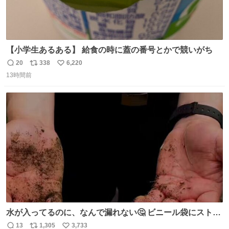
【小学生あるある】 給食の時に蓋の番号とかで競いがち
20
338
6,220
返
リ
い
13時間前
信
ポ
い
数
ス
ね
ト
数
数
水が入ってるのに、なんで漏れない🤔 ビニール袋にストロ
ーを刺しているだけなのに、水が漏れない😳 実はこれ、ち
13
1,305
3,733