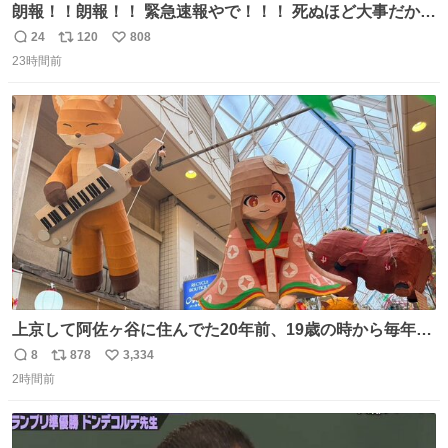
朗報！！朗報！！ 緊急速報やで！！！ 死ぬほど大事だから
何度でも言います。 日本人の皆さん、これをよく見てくだ
24
120
808
返
リ
い
さい。 ゾッとしました！！
23時間前
信
ポ
い
数
ス
ね
ト
数
数
上京して阿佐ヶ谷に住んでた20年前、19歳の時から毎年参
加してるお祭りなのでとっても感慨深いです。うれしーー
8
878
3,334
返
リ
い
ー！作っていただいた方本当にありがとう。
2時間前
信
ポ
い
数
ス
ね
ト
数