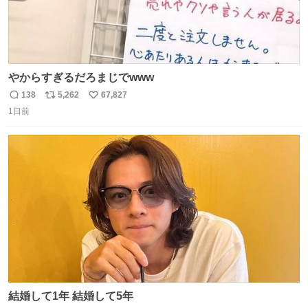
やからすぎるだろまじでwww
138
5,262
67,827
返
リ
い
1日前
信
ポ
い
数
ス
ね
ト
数
数
結婚して1年 結婚して5年