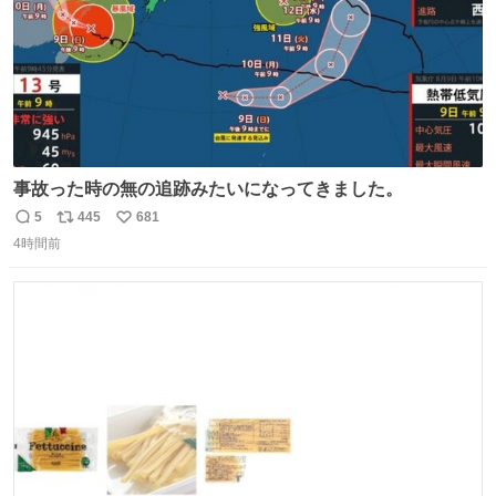
事故った時の無の追跡みたいになってきました。
5
445
681
返
リ
い
4時間前
信
ポ
い
数
ス
ね
ト
数
数