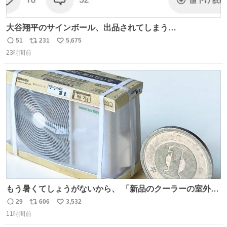
大谷翔平のサインボール、出品されてしまう…
51
231
5,675
返
リ
い
23時間前
信
ポ
い
数
ス
ね
ト
数
数
もう暑くてしょうがないから、 「新品のクーラーの室外機
のミニチュア」 でも見ていってよ
29
606
3,532
返
リ
い
11時間前
信
ポ
い