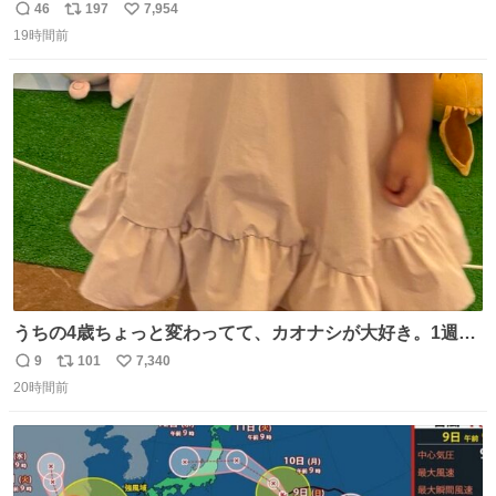
46
197
7,954
返
リ
い
19時間前
信
ポ
い
数
ス
ね
ト
数
数
うちの4歳ちょっと変わってて、カオナシが大好き。1週間
前からおねだりされてたカオナシの靴下をドングリ共和国
9
101
7,340
返
リ
い
で発見したものの大人用のみ。履けなくてもいいから買い
20時間前
信
ポ
い
たいとのことで、仕方なく購入。 すぐにベンチで履きだし
数
ス
ね
て、このあとホテルビュッフェだったのにこれ。 ←購入
ト
数
数
前 購入後→