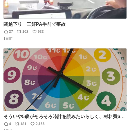
関越下り 三好PA手前で事故
37
102
933
返
リ
い
1日前
信
ポ
い
数
ス
ね
ト
数
数
そういや5歳がそろそろ時計を読みたいらしく、材料費600
円で作れる知育時計作ってみた！ めっちゃ簡単！ ありがと
4
181
2,166
返
リ
い