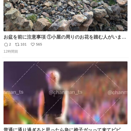
お盆を前に注意事項 ①小屋の周りのお花を踏む人がいま
す。石で囲うと踏む人は減りましたがストックで差す人が
2
101
565
返
リ
い
います。よく見て下さい。②小屋の前の水は手洗い用で
12時間前
信
ポ
い
す。水筒とかに入れないで下さい。3000mの小屋で水が無
数
ス
ね
料の小屋などありません。そもそも天水なので飲めませ
ト
数
数
ん。続く
普通に通り過ぎると思ったら急に椅子ガッって来てビビっ