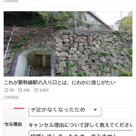
23時間前
信
ポ
い
数
ス
ね
ト
数
数
これが新幹線駅の入り口とは、にわかに信じがたい
19
242
2,947
返
リ
い
23時間前
信
ポ
い
数
ス
ね
ト
数
数