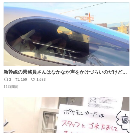
数
ス
ね
ト
数
数
新幹線の乗務員さんはなかなか声をかけづらいのだけど😅
ルミエールの運転士さん、運転台にカメラマン向けたらお
2
150
1,683
返
リ
い
二人で敬礼🫡✨ 暗くて上手く撮れないなぁ…な顔してた
11時間前
信
ポ
い
ら、わざわざ車外に出て来てくださり✨ 「フリー素材なの
数
ス
ね
で載せて大丈夫です！」と自ら言ってくださる親切気さく
ト
数
数
なS運転士さん感謝