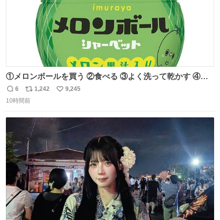
①メロンボールを買う ②食べる ③よく洗って乾かす ④か
わいい
6
1,242
9,245
返
リ
い
10時間前
信
ポ
い
数
ス
ね
ト
数
数