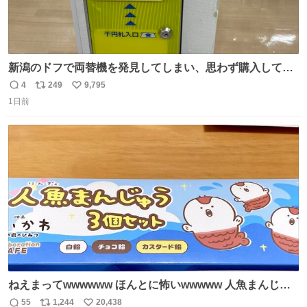
新潟のドフで両替機を発見してしまい、思わず購入してし
まい大阪に発送するイベントが発生
4
249
9,795
返
リ
い
1日前
信
ポ
い
数
ス
ね
ト
数
数
ねえまってwwwwww ほんとに怖いwwwww 人魚まんじゅ
う買ってきたから私も永遠のいのちを…ぐへへ…と思いな
55
1,244
20,438