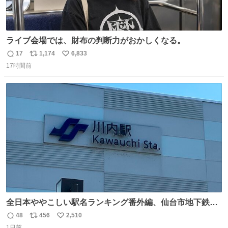
ライブ会場では、財布の判断力がおかしくなる。
17
1,174
6,833
返
リ
い
17時間前
信
ポ
い
数
ス
ね
ト
数
数
全日本ややこしい駅名ランキング番外編、仙台市地下鉄川
内駅
48
456
2,510
返
リ
い
1日前