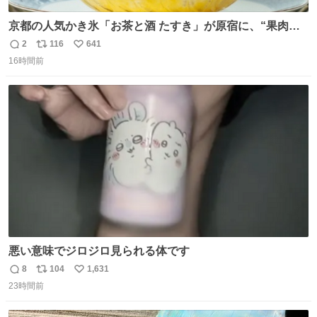
京都の人気かき氷「お茶と酒 たすき」が原宿に、“果肉た
っぷり”夏限定アップルマンゴー＆定番ほうじ茶みつ -
2
116
641
返
リ
い
fashion-press.net/news/149581
16時間前
信
ポ
い
数
ス
ね
ト
数
数
悪い意味でジロジロ見られる体です
8
104
1,631
返
リ
い
23時間前
信
ポ
い
数
ス
ね