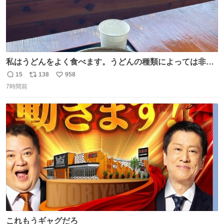
私はうどんをよく食べます。うどんの種類によっては非常
食にもなります。生うどんは消費期限が短く、冷凍うどん
15
138
958
返
リ
い
は長持ちする代わりに停電に弱いので、乾麺タイプのうど
7時間前
信
ポ
い
んなら水分が少なく長期保存するのにおすすめです。アル
数
ス
ね
ファ化米や缶詰など、色々な非常食がありますが、うどん
ト
数
数
もいかがでしょうか？
これもうギャグだろ