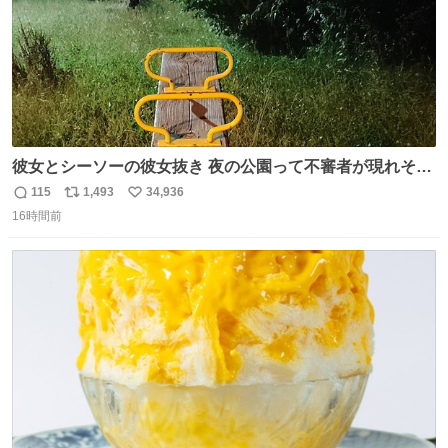
彼女とシーソーの彼女抜き 夜の公園って不審者が現れそう
で怖いんだよな
115
1,493
34,936
返
リ
い
16時間前
信
ポ
い
数
ス
ね
ト
数
数