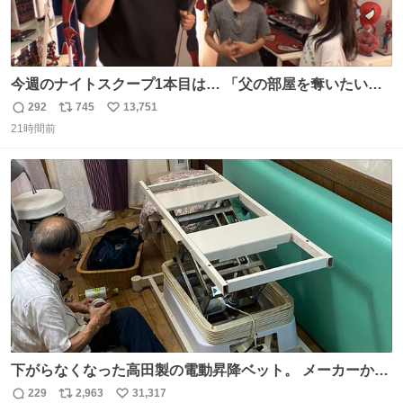
今週のナイトスクープ1本目は… 「父の部屋を奪いたい姉
妹」
292
745
13,751
返
リ
い
21時間前
信
ポ
い
数
ス
ね
ト
数
数
下がらなくなった高田製の電動昇降ベット。 メーカーから
は、完全に見放されたんですが、 見事に85歳の父が治しま
229
2,963
31,317
返
リ
い