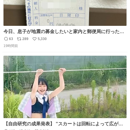
今日、息子が地震の募金したいと家内と郵便局に行ったみ
たいです。おもちゃとか買う選択肢もあったと思うけど、
63
289
5,330
返
リ
い
自分で貯めてた2万円を役に立てて欲しい、みんなも元気
19時間前
信
ポ
い
になって欲しいと。家内も一緒に募金したので、自分も何
数
ス
ね
かできたらなぁと思いました。
ト
数
数
【自由研究の成果発表】 “スカートは回転によって広がる