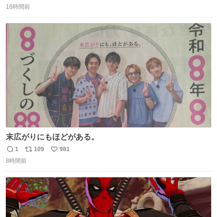
16時間前
信
ポ
い
数
ス
ね
ト
数
数
末広がりにもほどがある。
1
109
981
返
リ
い
8時間前
信
ポ
い
数
ス
ね
ト
数
数