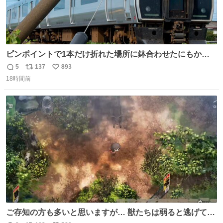
ピンポイントで1本だけ折れた場所に鉢合わせたにもかか
わらず、激突せずに止まれた817系。 運が良いのか悪いの
5
137
893
返
リ
い
か...🤔
18時間前
信
ポ
い
数
ス
ね
ト
数
数
ご存知の方も多いと思いますが… 獣たちは弱ると逃げて茂