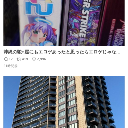
沖縄の駿○屋にもエロゲあったと思ったらエロゲじゃなか
った
17
419
2,996
返
リ
い
21時間前
信
ポ
い
数
ス
ね
ト
数
数