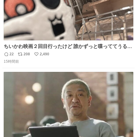
ちいかわ映画２回目行ったけど 誰かずっと喋っててうるさ
かった 許せねえ
22
208
2,490
返
リ
い
15時間前
信
ポ
い
数
ス
ね
ト
数
数