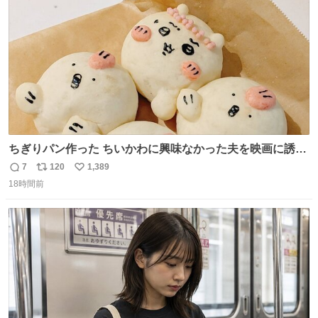
数
ちぎりパン作った ちいかわに興味なかった夫を映画に誘い
出すことに成功したからさァ、永遠のいのち食べさせてか
7
120
1,389
返
リ
い
ら観に行くねッ🎫
18時間前
信
ポ
い
数
ス
ね
ト
数
数