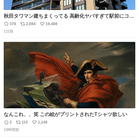
秋田タワマン建ちまくってる 高齢化ヤバすぎて駅前にコン
パクトシティつくって高齢者を住ませる考えらしい 病院も
378
2,084
19,488
返
リ
い
全部駅前にある
1日前
信
ポ
い
数
ス
ね
ト
数
数
なんこれ、、笑 この絵がプリントされたTシャツ欲しい
2
115
1,146
返
リ
い
18時間前
信
ポ
い
数
ス
ね