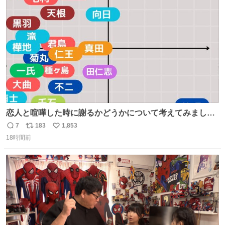
ト
数
数
恋人と喧嘩した時に謝るかどうかについて考えてみました
💭 ▶︎自分から謝る or 悪くないなら謝らない ▶︎ねちねちす
7
183
1,853
返
リ
い
る or さっぱりしている 個人的見解です！色々と許してく
18時間前
信
ポ
い
ださい！
数
ス
ね
ト
数
数