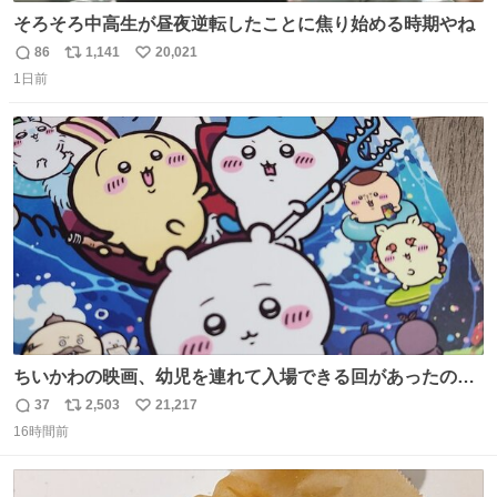
そろそろ中高生が昼夜逆転したことに焦り始める時期やね
86
1,141
20,021
返
リ
い
1日前
信
ポ
い
数
ス
ね
ト
数
数
ちいかわの映画、幼児を連れて入場できる回があったので
子どもを連れて観てきたんですけど、セイレーンの登場シ
37
2,503
21,217
返
リ
い
ーンで場内のベビーが一斉に泣き出してたのがとてもよい
16時間前
信
ポ
い
映画体験でした。
数
ス
ね
ト
数