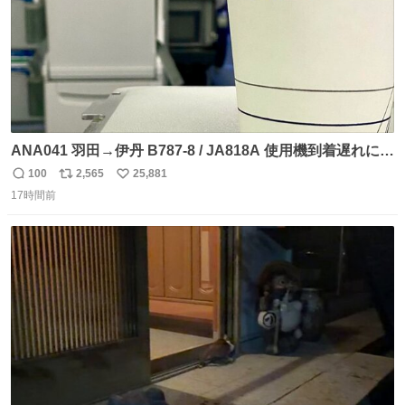
ANA041 羽田→伊丹 B787-8 / JA818A 使用機到着遅れにつ
き 「安全に支障ない範囲で1分1秒でも遅延回復に努めてお
100
2,565
25,881
返
リ
い
ります」と機長の気合い十分！ が、フライトは順調に進み
17時間前
信
ポ
い
すぎ… 「飛ばしすぎたせいか現在奈良県上空での待機を命
数
ス
ね
じられております」 でコンソメスープ吹き出しそうになり
ト
数
数
ましたw