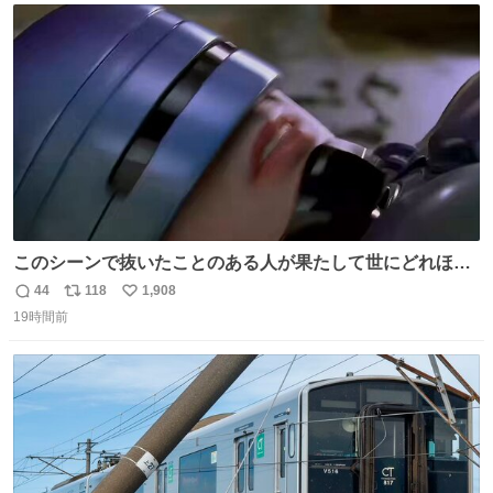
ト
数
数
このシーンで抜いたことのある人が果たして世にどれほど
いることか このアカウントに辿り着いた皆さんとは、ロボ
44
118
1,908
返
リ
い
コップ2についてこれからもぜひ語り合っていきたい
19時間前
信
ポ
い
数
ス
ね
ト
数
数