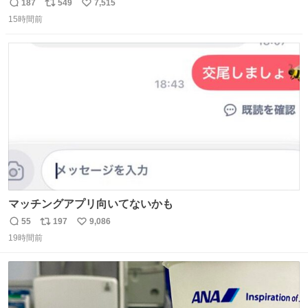
が、岡澤恋によって270°までなら広がらずに回転が可能な
187
549
7,515
返
リ
い
ことが証明された！”
15時間前
信
ポ
い
数
ス
ね
ト
数
数
マッチングアプリ向いてないかも
55
197
9,086
返
リ
い
19時間前
信
ポ
い
数
ス
ね
ト
数
数