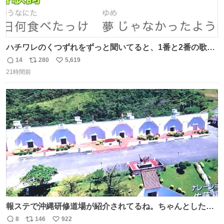
ハチワレのくつずれをずっと聞いてると、1番と2番の歌詞
のこの赤線の部分、本来なら絶対逆の方が歌詞の意味合っ
14
280
5,619
返
リ
い
てるのに急に話変えてるよねw晴れだっけ？雨だっけ？っ
21時間前
信
ポ
い
て言ってるのに急に食べ物の話になったり何食べたっけ？
数
ス
ね
って言ってるのに急に天気の話になったりとかwでもそこ
ト
数
数
がハチワレらしい！！
報ステで沖縄研修道場が紹介されてるね。ちゃんとした名
前出してないけど。#報道ステーション
8
146
922
返
リ
い