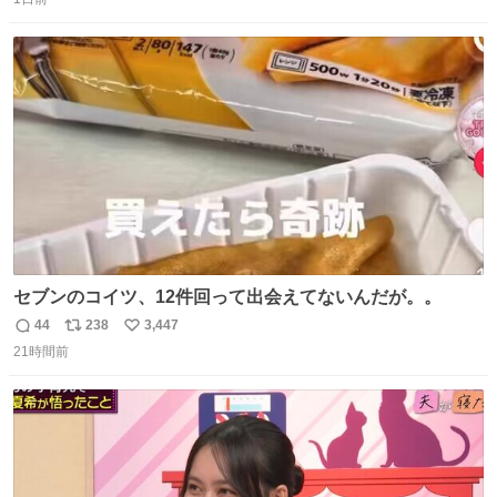
信
ポ
い
数
ス
ね
ト
数
数
セブンのコイツ、12件回って出会えてないんだが。。
44
238
3,447
返
リ
い
21時間前
信
ポ
い
数
ス
ね
ト
数
数