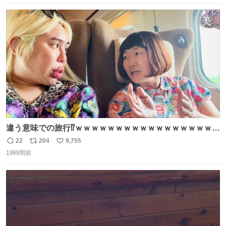
数
ス
ね
ト
数
数
違う意味での旅行⁉️ｗｗｗｗｗｗｗｗｗｗｗｗｗｗｗｗｗｗ
ｗ
22
204
9,755
返
リ
い
18時間前
信
ポ
い
数
ス
ね
ト
数
数