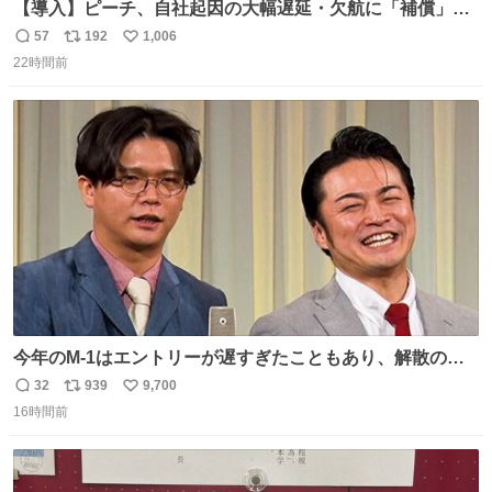
【導入】ピーチ、自社起因の大幅遅延・欠航に「補償」開
始へ news.livedoor.com/article/detail… 同社に起因する理
57
192
1,006
返
リ
い
由によって大幅遅延や欠航が発生した場合、乗客が負担し
22時間前
信
ポ
い
た宿泊費や交通費を、領収書の事後申請に基づき、国内線
数
ス
ね
は1人あたり上限1万円、国際線は上限2万円まで支払う。
ト
数
数
今年のM-1はエントリーが遅すぎたこともあり、解散の可
能性を作り出してからのスタート！！ 遅くなって申し訳な
32
939
9,700
返
リ
い
い🙏 エントリーナンバーは「GO!無策!」でかなり覚えやす
16時間前
信
ポ
い
い！応援をお願いすることになりそう！！
数
ス
ね
ト
数
数