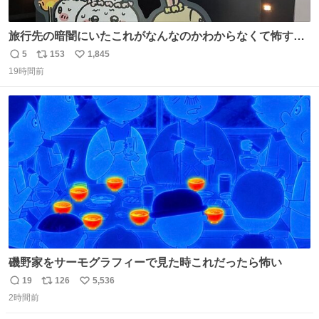
旅行先の暗闇にいたこれがなんなのかわからなくて怖すぎ
た 子どもたちも怖がりまくってた👻 ちいかわってこういう
5
153
1,845
返
リ
い
感じのお話なんですか…？
19時間前
信
ポ
い
数
ス
ね
ト
数
数
磯野家をサーモグラフィーで見た時これだったら怖い
19
126
5,536
返
リ
い
2時間前
信
ポ
い
数
ス
ね