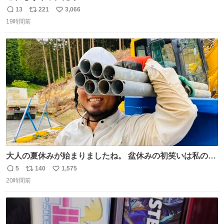
13
221
3,066
返
リ
い
19時間前
信
ポ
い
数
ス
ね
ト
数
数
大人の夏休みが始まりましたね。 盆休みの初笑いは私の現
場コスプレ マスターイーでお願いします！！
5
140
1,575
返
リ
い
20時間前
信
ポ
い
数
ス
ね
ト
数
数