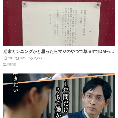
期末カンニングかと思ったらマジのやつで草 B4でIDMって
ことはおそらく就職だし、内定取り消し？ それと夏休み期
19
121
2,227
返
リ
い
間の停学って無意味じゃね？
21時間前
信
ポ
い
数
ス
ね
ト
数
数