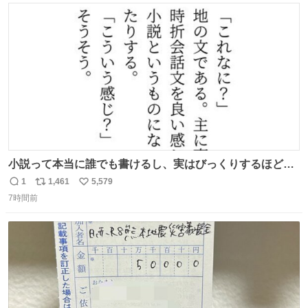
ト
数
数
小説って本当に誰でも書けるし、実はびっくりするほど自
由だし、みんなもっと好きに文字で遊べばいいんじゃない
1
1,461
5,579
返
リ
い
かなって思うよ〜
7時間前
信
ポ
い
数
ス
ね
ト
数
数