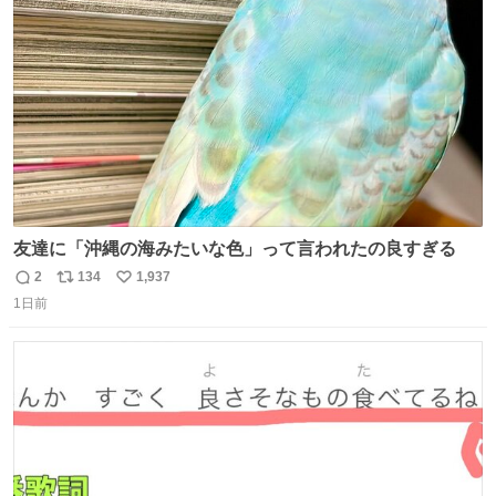
ト
数
数
友達に「沖縄の海みたいな色」って言われたの良すぎる
2
134
1,937
返
リ
い
1日前
信
ポ
い
数
ス
ね
ト
数
数