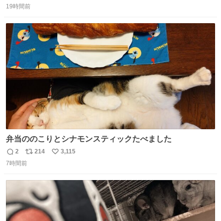
した。 うちの父は、トヨタカローラのボディをオート生産
19時間前
信
ポ
い
する、工業ロボットの製作者なんですが、 父が電動ベット
数
ス
ね
の配線をハンダで修理している横で、
ト
数
数
弁当ののこりとシナモンスティックたべました
2
214
3,115
返
リ
い
7時間前
信
ポ
い
数
ス
ね
ト
数
数