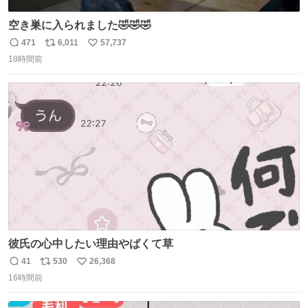
空き巣に入られました🤣🤣🤣
471
6,011
57,737
返
リ
い
18時間前
信
ポ
い
数
ス
ね
ト
数
数
彼氏の心中したい理由やばくて草
41
530
26,368
返
リ
い
16時間前
信
ポ
い
数
ス
ね