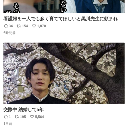
看護婦を一人でも多く育ててほしいと黒川先生に頼まれ、
１年間だけ黒川病院で働くことにしたりん。 直美はその１
34
154
1,870
返
リ
い
年間で恵風看護婦会を立て直すと話しました。 👇このシー
6時間前
信
ポ
い
ンをぜひ本編で web.nhk/tv/an/kazekaor… #朝ドラ #風薫
数
ス
ね
る 見上愛 上坂樹里 平埜生成
ト
数
数
交際中 結婚して5年
1
195
5,564
返
リ
い
1日前
信
ポ
い