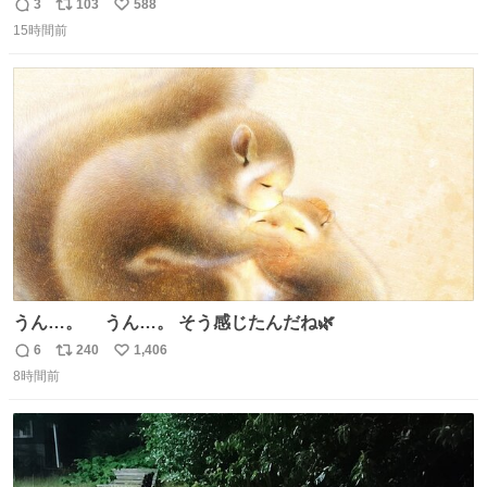
みに入りますが、この時モンハンでいうエリア移動をしま
3
103
588
返
リ
い
す。 他のエリアに行くと同じ個体と出会えて体力も減った
15時間前
信
ポ
い
ままなので落ち着いて仕留めましょう。 ちなみに何回か移
数
ス
ね
動(もしくは時間経過？)でガチ逃げされるんでご注意を。 #
ト
数
数
ほの暮しの庭
うん…。 うん…。 そう感じたんだね🌿
6
240
1,406
返
リ
い
8時間前
信
ポ
い
数
ス
ね
ト
数
数