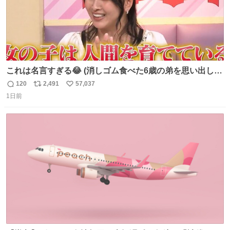
これは名言すぎる😂 (消しゴム食べた6歳の弟を思い出しな
がら)
120
2,491
57,037
返
リ
い
1日前
信
ポ
い
数
ス
ね
ト
数
数