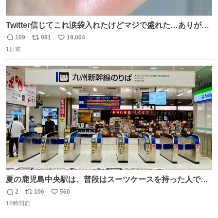
Twitter信じてこれ涙袋入れたけどマジで盛れた…ありがと
う…
109
981
19,004
返
リ
い
1日前
信
ポ
い
数
ス
ね
ト
数
数
夏の鹿児島中央駅は、普段はスーツケースを持った人で溢
れています。 しかし、今日の夕方では、1〜2人しか見ませ
2
106
560
返
リ
い
んでした。 近くの『みやげ横丁』も、お客さんが少なかっ
16時間前
信
ポ
い
たです。 九州新幹線は新水俣駅駅まで復旧しましたが、や
数
ス
ね