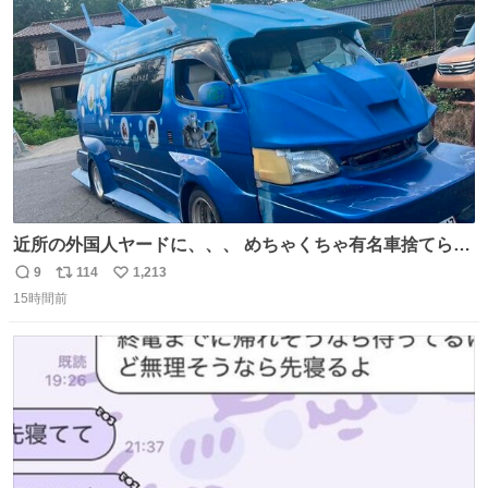
ト
数
数
近所の外国人ヤードに、、、 めちゃくちゃ有名車捨てられ
てました😭 外装ぼろぼろだし、、 中も何にも残ってない
9
114
1,213
返
リ
い
し、、 可哀想に😢😢 今まで数十年お疲れ様でした、、 #バ
15時間前
信
ポ
い
ニング #当時 #廃車 #勿体無い
数
ス
ね
ト
数
数