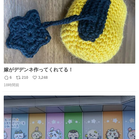
ト
数
数
嫁がデデンネ作ってくれてる！
6
210
3,248
返
リ
い
18時間前
信
ポ
い
数
ス
ね
ト
数
数