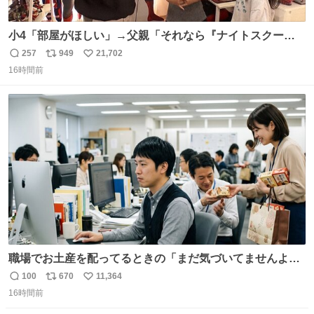
小4「部屋がほしい」→父親「それなら『ナイトスクー
プ』に言え！無理やろけどな…」
257
949
21,702
返
リ
い
oricon.co.jp/news/2472553/f… ⠀ 「父の部屋を奪いたい」
16時間前
信
ポ
い
小学4年生と妹が登場。自宅の2階には部屋が4つあるの
数
ス
ね
に、父が2部屋使い、姉妹は1部屋。文句を言うと「ナイト
ト
数
数
スクープに改造してもらえ！無理やろけどな」と
職場でお土産を配ってるときの「まだ気づいてませんよ」
的な演技が毎回シンドい。
100
670
11,364
返
リ
い
16時間前
信
ポ
い
数
ス
ね