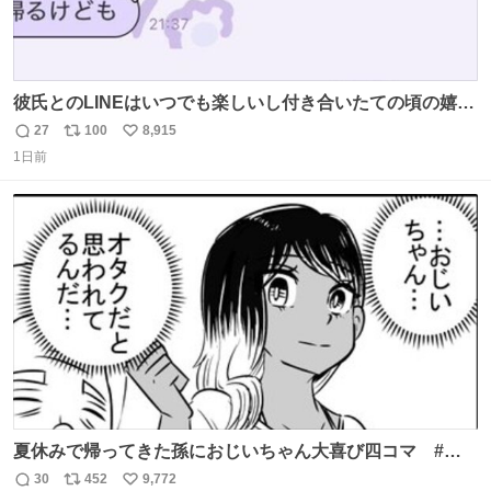
彼氏とのLINEはいつでも楽しいし付き合いたての頃の嬉し
かったLINEは無限にあるけど(同棲前は1日で各50通くらい
27
100
8,915
返
リ
い
送りあってたし)最近嬉しかったのはこれ
1日前
信
ポ
い
数
ス
ね
ト
数
数
夏休みで帰ってきた孫におじいちゃん大喜び四コマ #四
コマ漫画 #Web漫画 #漫画が読めるハッシュタグ
30
452
9,772
返
リ
い