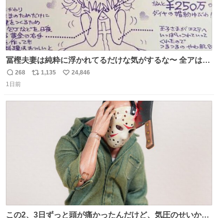
冨樫夫妻は純粋に浮かれてるだけな気がするな〜 全アはこ
こに自分の市場価値的なものを上乗せするので、 すっぴん
268
1,135
24,846
返
リ
い
＆寝起きのボサボサ頭でも「今日も可愛いね」が止まらな
1日前
信
ポ
い
い。放っておくと永遠に髪撫でてきて作業進まない()
数
ス
ね
156cm40kg、年中日焼け止めとお友達の私より綺麗な手や
ト
数
数
めてもろて とか言う
この2、3日ずっと頭が痛かったんだけど、気圧のせいかし