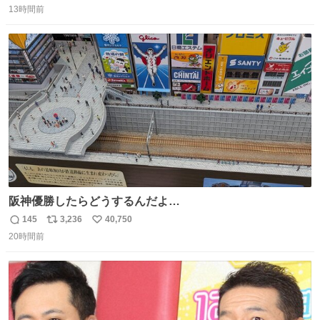
13時間前
信
ポ
い
数
ス
ね
ト
数
数
阪神優勝したらどうするんだよ…
145
3,236
40,750
返
リ
い
20時間前
信
ポ
い
数
ス
ね
ト
数
数