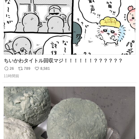
ちいかわタイトル回収マジ！！！！！！？？？？？？
26
789
8,581
返
リ
い
11時間前
信
ポ
い
数
ス
ね
ト
数
数