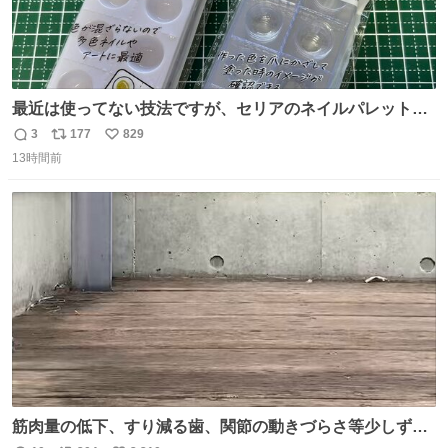
最近は使ってない技法ですが、セリアのネイルパレットの
四隅をハサミで切り落とし、やすりがけすればミニチュア
3
177
829
返
リ
い
食器ができます。 底にストローをカットしたものを接着し
13時間前
信
ポ
い
塗装すれば茶碗になります。素材が塩化ビニルなので接着
数
ス
ね
剤や塗料は対応したものを使うと良いです。 透明はそのま
ト
数
数
までも使えます。
筋肉量の低下、すり減る歯、関節の動きづらさ等少しずつ