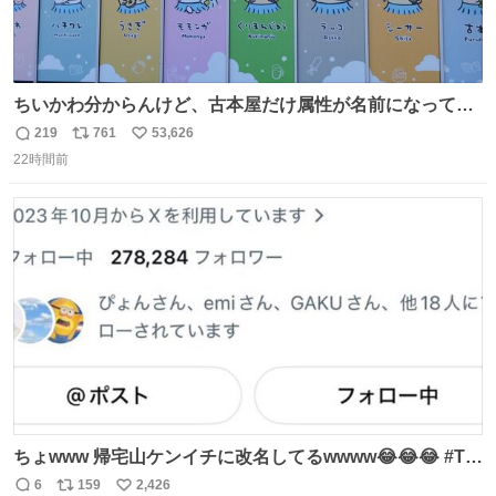
ちいかわ分からんけど、古本屋だけ属性が名前になってる
のはどういうこと？
219
761
53,626
返
リ
い
22時間前
信
ポ
い
数
ス
ね
ト
数
数
ちょwww 帰宅山ケンイチに改名してるwwww😂😂😂 #Tシ
ャツが乾くまで #松山ケンイチ
6
159
2,426
返
リ
い