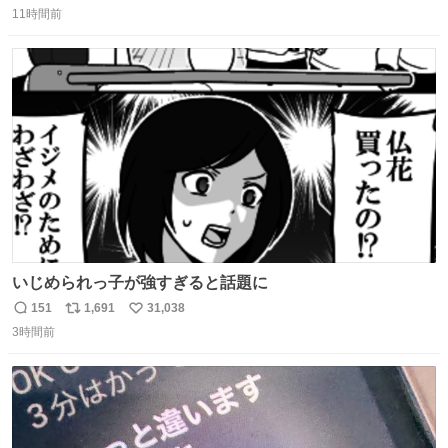
11時間前
信
ポ
い
数
ス
ね
ト
数
数
いじめられっ子が強すぎると話題に
151
1,691
31,038
返
リ
い
3時間前
信
ポ
い
数
ス
ね
ト
数
数