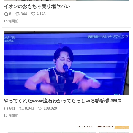
イオンのおもちゃ売り場ヤバい
8
344
4,143
返
リ
い
15時間前
信
ポ
い
数
ス
ね
ト
数
数
やってくれたwww流石わかってらっしゃる🤣🤣🤣 #Mステ
#西川貴教
601
8,043
108,029
返
リ
い
13時間前
信
ポ
い
数
ス
ね
ト
数