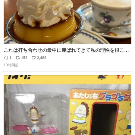
これは打ち合わせの最中に運ばれてきて私の理性を根こそ
ぎ奪い去ったプリンの写真です。
1
153
2,489
返
リ
い
10時間前
信
ポ
い
数
ス
ね
ト
数
数