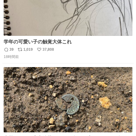
学年の可愛い子の触覚大体これ
39
1,019
37,808
返
リ
い
18時間前
信
ポ
い
数
ス
ね
ト
数
数