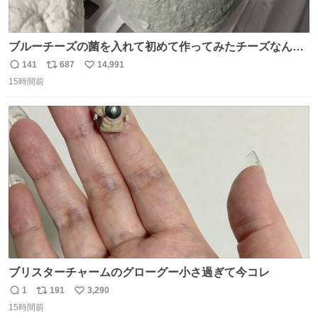
ブルーチーズの菌を入れて初めて作ってみたチーズなんだ
けど 本能でちょっとヤバいと思っちゃう見た目だな
141
687
14,991
返
リ
い
15時間前
信
ポ
い
数
ス
ね
ト
数
数
ブリスターチャームのグローグー小さ過ぎて今コレ
1
191
3,290
返
リ
い
15時間前
信
ポ
い