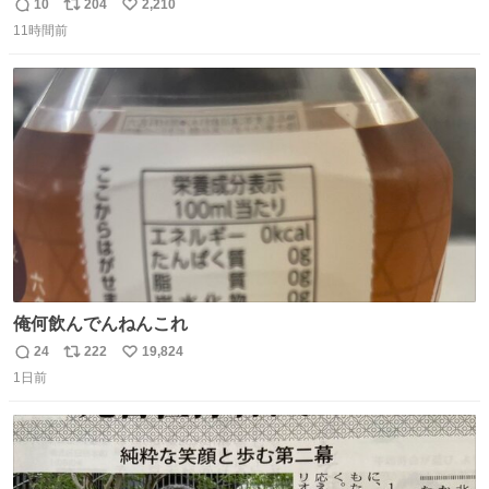
現れる変化。 ごはんを細かくすることで #風花 の歯に代わ
10
204
2,210
返
リ
い
るよ。サプリを食べてもらうことで筋肉や関節をサポート
11時間前
信
ポ
い
しようね 風花が無理なく続けられる範囲で、高齢のステー
数
ス
ね
ジまで頑張ってきたその身体も風花の意思も大切にしてい
ト
数
数
くよ #徳山動物園
俺何飲んでんねんこれ
24
222
19,824
返
リ
い
1日前
信
ポ
い
数
ス
ね
ト
数
数