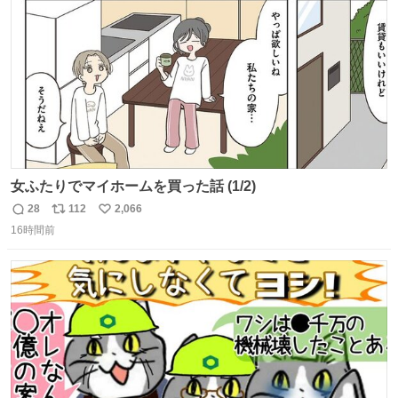
数
女ふたりでマイホームを買った話 (1/2)
28
112
2,066
返
リ
い
16時間前
信
ポ
い
数
ス
ね
ト
数
数