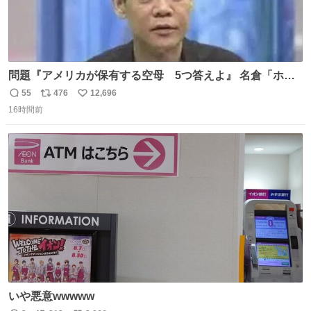
問題『アメリカが保有する空母 5つ答えよ』 名倉「ホン
マごめん、日本」
55
476
12,696
返
リ
い
16時間前
信
ポ
い
数
ス
ね
ト
数
数
いや悪意wwwww