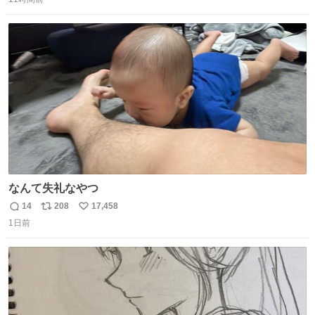
信
ポ
い
数
ス
ね
ト
数
数
なんて失礼なやつ
14
208
17,458
返
リ
い
1日前
信
ポ
い
数
ス
ね
ト
数
数