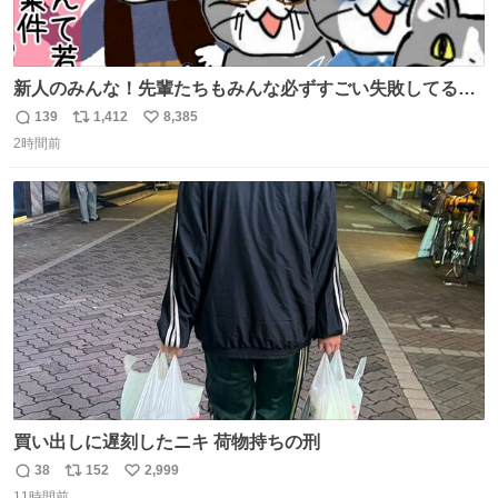
新人のみんな！先輩たちもみんな必ずすごい失敗してるか
ら、ちいさいことは気にしなくてヨシ！ #現場猫
139
1,412
8,385
返
リ
い
2時間前
信
ポ
い
数
ス
ね
ト
数
数
買い出しに遅刻したニキ 荷物持ちの刑
38
152
2,999
返
リ
い
11時間前