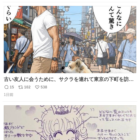
数
ス
ね
ト
数
数
古い友人に会うために、サクラを連れて東京の下町を訪れ
た昌兵衛さん✨田舎とのギャップに驚きつつ、果たして無
15
102
538
返
リ
い
事に友人との再会を果たすことが出来るでしょうか…⁉️😳
1日前
信
ポ
い
💧 #田舎者あるある #秋田犬のいる暮らし #明日に続く
数
ス
ね
ト
数
数