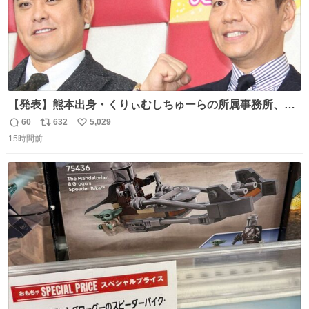
【発表】熊本出身・くりぃむしちゅーらの所属事務所、被
災地に義援金寄付 news.livedoor.com/article/detail… くり
60
632
5,029
返
リ
い
ぃむしちゅーやマツコ、有働由美子らが所属する芸能事務
15時間前
信
ポ
い
所「チャッターボックス」が7日、公式サイトを更新。熊
数
ス
ね
本地震の被災地支援のため義援金を寄付したことを公表し
ト
数
数
た。