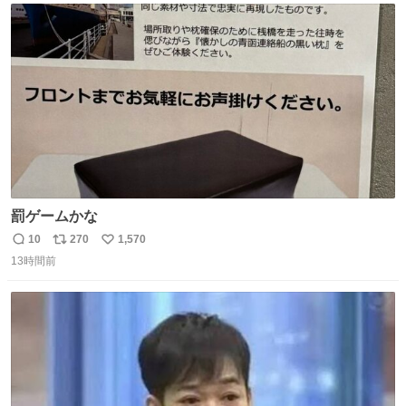
ト
数
数
罰ゲームかな
10
270
1,570
返
リ
い
13時間前
信
ポ
い
数
ス
ね
ト
数
数