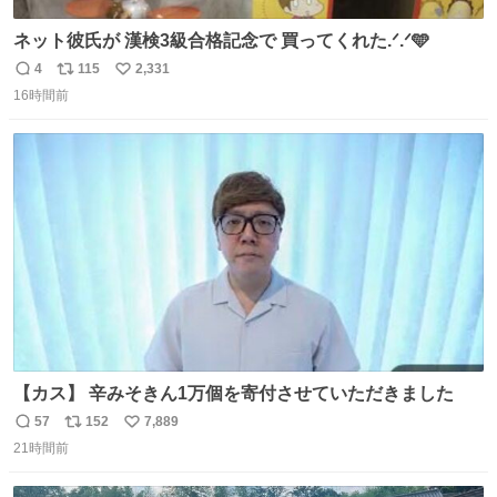
ネット彼氏が 漢検3級合格記念で 買ってくれた.ᐟ.ᐟ🩵
4
115
2,331
返
リ
い
16時間前
信
ポ
い
数
ス
ね
ト
数
数
【カス】 辛みそきん1万個を寄付させていただきました
57
152
7,889
返
リ
い
21時間前
信
ポ
い
数
ス
ね