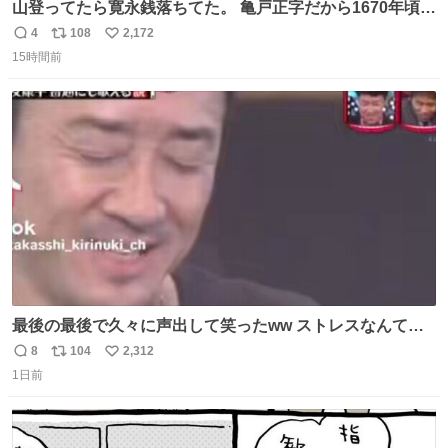
山登ってたら寛永銭落ちてた。 亀戸正字だから1670年頃に
鋳造されたもの。
4
108
2,172
返
リ
い
15時間前
信
ポ
い
数
ス
ね
ト
数
数
最後の最後で久々に声出して笑ったww ストレスなんて笑
って吹き飛ばせ！！ #水曜日のダウンタウン #大友康平
8
104
2,312
返
リ
い
1日前
信
ポ
い
数
ス
ね
ト
数
数