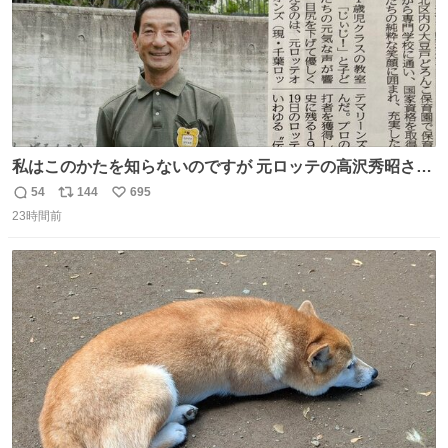
私はこのかたを知らないのですが 元ロッテの高沢秀昭さん
現在67才 保育士として活躍✨ 「タウンニュース」より #
54
144
695
返
リ
い
ロッテ #高沢秀昭 さん
23時間前
信
ポ
い
数
ス
ね
ト
数
数