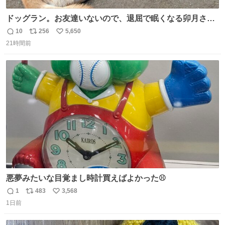
ドッグラン。お友達いないので、退屈で眠くなる卯月さ
ん。 #柴犬卯月
10
256
5,650
返
リ
い
21時間前
信
ポ
い
数
ス
ね
ト
数
数
悪夢みたいな目覚まし時計買えばよかった⚾
1
483
3,568
返
リ
い
1日前
信
ポ
い
数
ス
ね