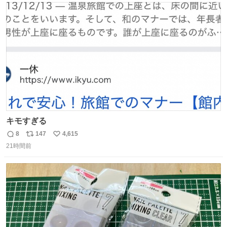
はり全線が通れないとキツイですね。 こういう時は、地元
ト
数
数
民が支えましょ。
キモすぎる
8
147
4,615
返
リ
い
21時間前
信
ポ
い
数
ス
ね
ト
数
数