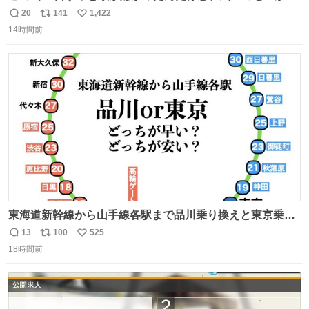
ら…
20
141
1,422
返
リ
い
14時間前
信
ポ
い
数
ス
ね
ト
数
数
東海道新幹線から山手線各駅まで品川乗り換えと東京乗り
換え。どっちが早いか？どっちが安いか？を調べてみた。
13
100
525
返
リ
い
数字は早い方の駅からの所要時間。駅名色分けは運賃が安
18時間前
信
ポ
い
い方で色分け。赤白抜き＝品川 青白抜き＝東京。黒字は
数
ス
ね
運賃が同じ。→
ト
数
数