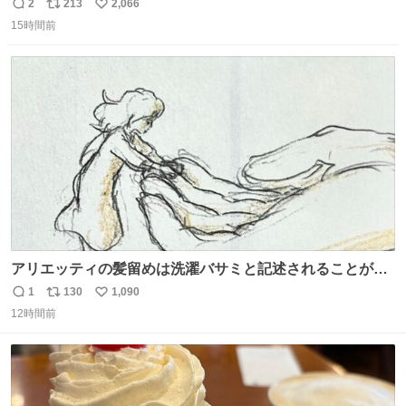
2
213
2,066
返
リ
い
15時間前
信
ポ
い
数
ス
ね
ト
数
数
アリエッティの髪留めは洗濯バサミと記述されることが多
いですが、もっと小さいプラスチックのクリップです。 バ
1
130
1,090
返
リ
い
ネは使いやすいように強度を調整してあるはず。
12時間前
信
ポ
い
数
ス
ね
ト
数
数