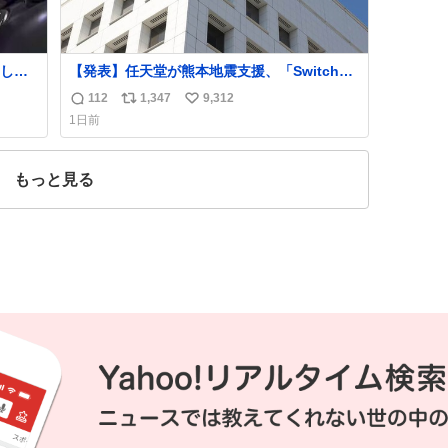
して
【発表】任天堂が熊本地震支援、「Switch
トに辿
2」など無償修理へ 保証切れでも対象
112
1,347
9,312
返
リ
い
いてこ
news.livedoor.com/article/detail… 任天堂が
1日前
令和8年熊本地震の被災者支援として、災害救
信
ポ
い
助法適用地域からの同社製品の修理につい
数
ス
ね
て、27年2月1日まで無償で対応すると発表し
ト
数
もっと見る
た。「Switch 2」や「Switch」「Joy-Con」
数
などが対象。