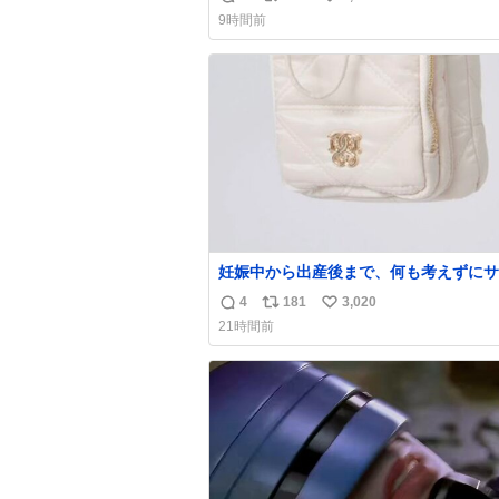
返
リ
い
9時間前
信
ポ
い
数
ス
ね
ト
数
数
妊娠中から出産後まで、何も考えずにサ
持って行けるようなショルダーバッグが
4
181
3,020
返
リ
い
いな〜と思っていたのだけど snidelで
21時間前
くちゃピッタリなものを見つけたので買
信
ポ
い
た！✨ スマホと小物とペットボトルが入るの
数
ス
ね
最高すぎる🥹 しかもスマホ入れ独立し
ト
数
ファスナーない！地味に嬉しいやつ！！
数