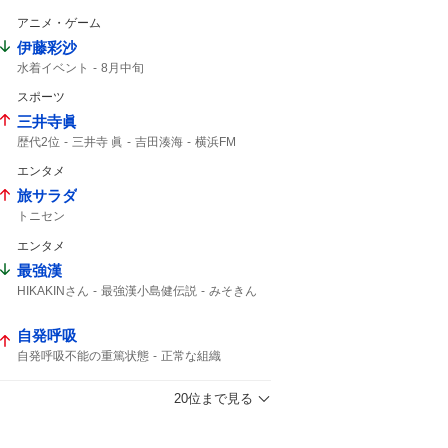
アニメ・ゲーム
伊藤彩沙
水着イベント
8月中旬
スポーツ
三井寺眞
歴代2位
三井寺 眞
吉田湊海
横浜FM
ハーフタイム
16歳
Travis Japan
エンタメ
史上最年少
J1
15歳
旅サラダ
トニセン
エンタメ
最強漢
HIKAKINさん
最強漢小島健伝説
みそきん
学生時代から
YouTuber
HIKAKIN
自発呼吸
自発呼吸不能の重篤状態
正常な組織
脳腫瘍手術
京大病院
開頭手術
通常の生活
京都大学病院
腫瘍でない
20位まで見る
50代女性
意識はある
重篤な
死ぬより
人工呼吸器