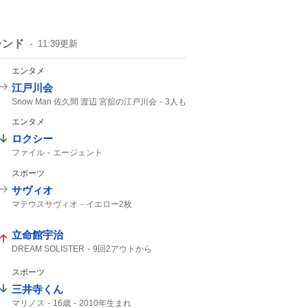
レンド
11:39
更新
エンタメ
江戸川会
Snow Man 佐久間 渡辺 宮舘の江戸川会
3人も
2人目
Snow Man
55分
エンタメ
ロクシー
ファイル
エージェント
スポーツ
サヴィオ
マテウスサヴィオ
イエロー2枚
レッドカード
マテウス
イエロー
立命館宇治
DREAM SOLISTER
9回2アウトから
逆転勝ち
立命館
甲子園
9回
2アウトから
9回2アウト
T-WAVE
スポーツ
ユーフォニアム
響けユーフォニアム
三井寺くん
2アウト
マリノス
16歳
2010年生まれ