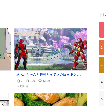
ト
1
2
3
ああ、ちゃんと許可とってたのねｗ あと、マ
ジで『そして時は動き出す』って言ってて草
2
199
1,149
4
返
リ
い
オブ草
17時間前
信
ポ
い
数
ス
ね
ト
数
5
数