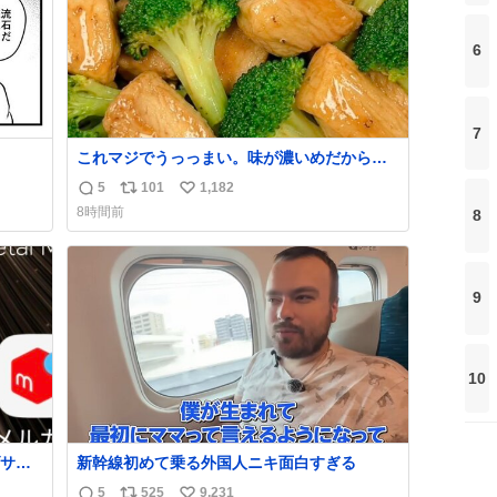
6
7
これマジでうっっまい。味が濃いめだから満
足感エグいし1週間で3キロ痩せた😭
5
101
1,182
返
リ
い
8時間前
8
信
ポ
い
数
ス
ね
ト
数
数
9
10
サく
新幹線初めて乗る外国人ニキ面白すぎる
VkR
5
525
9,231