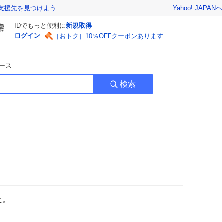
Yahoo! JAPAN
ヘ
支援先を見つけよう
IDでもっと便利に
新規取得
ログイン
［おトク］10％OFFクーポンあります
ース
検索
た。