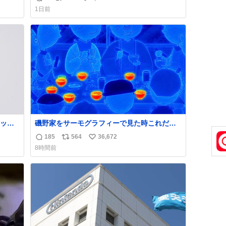
返
リ
い
1日前
信
ポ
い
数
ス
ね
ト
数
数
ッと
磯野家をサーモグラフィーで見た時これだっ
欲し
たら怖い
185
564
36,672
返
リ
い
めちゃ
8時間前
っ
信
ポ
い
数
ス
ね
てるし
ト
数
！
数