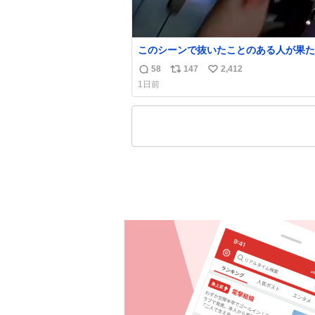
このシーンで抜いたことのある人が果た
世にどれほどいることか このアカウン
58
147
2,412
返
リ
い
り着いた皆さんとは、ロボコップ2につ
1日前
れからもぜひ語り合っていきたい
信
ポ
い
数
ス
ね
ト
数
数