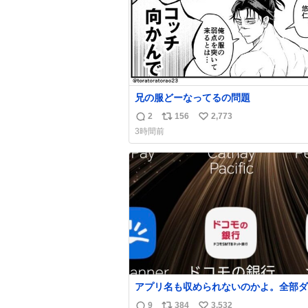
兄の服どーなってるの問題
2
156
2,773
返
リ
い
3時間前
信
ポ
い
数
ス
ね
ト
数
数
アプリ名も収められないのかよ。全部ダ
て本当に凄い。 https://t.co/LemyLGy
9
384
3,532