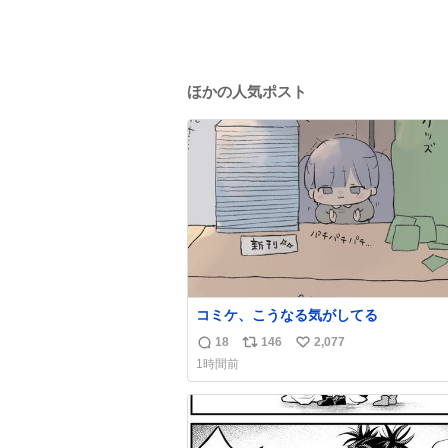
ほかの人気ポスト
コミケ、こうなる気がしてる
18
146
2,077
返
リ
い
1時間前
信
ポ
い
数
ス
ね
ト
数
数