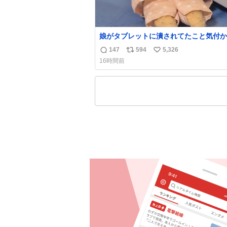
娘がタブレットに潰されてたこと気付か
った。 旦那だけは娘の波長を感じ取れ
147
594
5,326
返
リ
い
声出せずともSOSが伝わったらしい。 
16時間前
旦那が救出して、泣きじゃくる娘に自分
信
ポ
い
って抱きしめようとしたら、ビンタされ
数
ス
ね
まった。3回ほど。 小さい手だけど、地
ト
数
痛い。 その後、娘は旦那に泣きついて
数