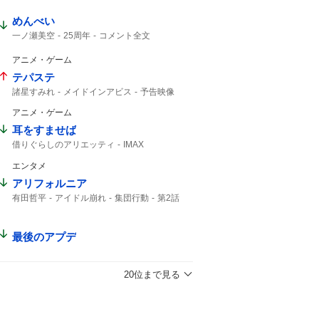
めんべい
一ノ瀬美空
25周年
コメント全文
アニメ・ゲーム
テパステ
諸星すみれ
メイドインアビス
予告映像
新キャスト
アニメ・ゲーム
耳をすませば
借りぐらしのアリエッティ
IMAX
アリエッティ
エンタメ
アリフォルニア
有田哲平
アイドル崩れ
集団行動
第2話
第3話
最後のアプデ
20位まで見る