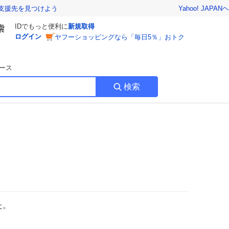
Yahoo! JAPAN
ヘ
支援先を見つけよう
IDでもっと便利に
新規取得
ログイン
ヤフーショッピングなら「毎日5％」おトク
ース
検索
た。