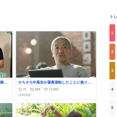
ト
1
2
3
画あ
そろそろ中高生が昼夜逆転したことに焦り始
も。
める時期やね
4
75
866
13,665
返
リ
い
20時間前
信
ポ
い
数
ス
ね
5
ト
数
数