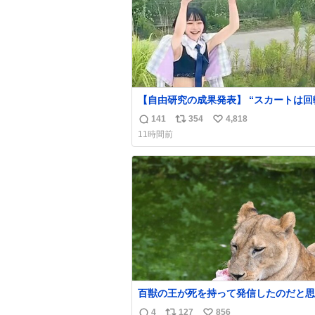
【自由研究の成果発表】 “スカートは回
って広がるが、岡澤恋によって270°ま
141
354
4,818
返
リ
い
広がらずに回転が可能なことが証明され
11時間前
信
ポ
い
数
ス
ね
ト
数
数
百獣の王が死を持って発信したのだと思う
温多湿が尋常でない日本の夏 どうか早
4
127
856