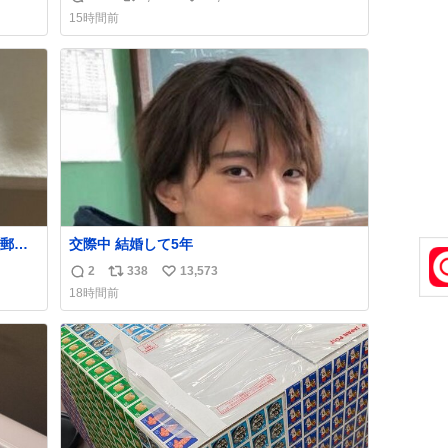
返
リ
い
くださ
が、 見事に85歳の父が治しました。 うちの父
15時間前
は、トヨタカローラのボディをオート生産す
信
ポ
い
る、工業ロボットの製作者なんですが、 父が
数
ス
ね
ら個体
電動ベットの配線をハンダで修理している横
ト
数
で、
数
郵便
交際中 結婚して5年
う選
2
338
13,573
返
リ
い
た2万
18時間前
なっ
信
ポ
い
、自
数
ス
ね
ト
数
数