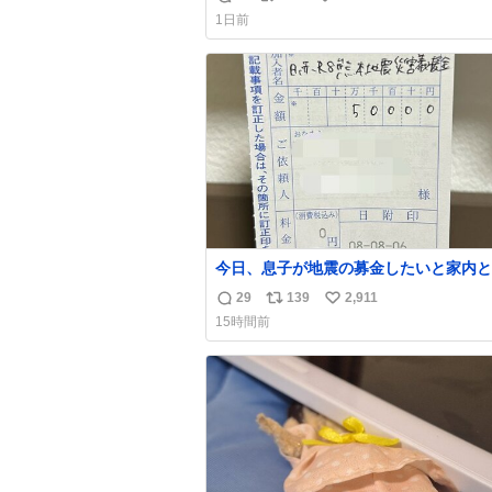
返
リ
い
育の環境を見直して 動物の命を護って
1日前
い…と 治療中のライオンが助かりますように
信
ポ
い
すべての動物の命が護られますように
数
ス
ね
2026.7.3📷多摩動物公園にて 残念なが
ト
数
の識別は出来ません
数
今日、息子が地震の募金したいと家内と
局に行ったみたいです。おもちゃとか買
29
139
2,911
返
リ
い
択肢もあったと思うけど、自分で貯めて
15時間前
円を役に立てて欲しい、みんなも元気に
信
ポ
い
て欲しいと。家内も一緒に募金したので
数
ス
ね
分も何かできたらなぁと思いました。
ト
数
数