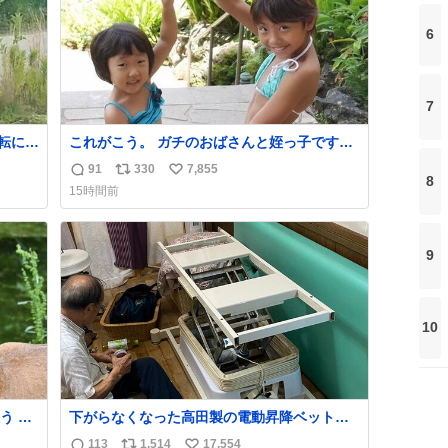
6
7
転によ
これがこう。 ガチのおばさんと姪っ子です。
でなら
（身長抜かされててしぬ笑） #ヤツルギ12 #
91
330
7,855
返
リ
い
た！”
家族でヒロイン
8
15時間前
信
ポ
い
数
ス
ね
ト
数
9
数
10
 高
下がらなくなった高田製の電動昇降ベット。
急に飼
メーカーからは、完全に見放されたんです
113
1,514
17,554