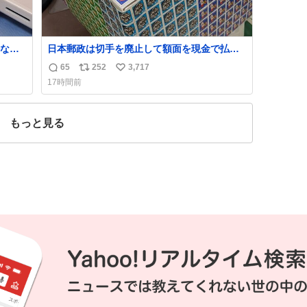
なか
日本郵政は切手を廃止して額面を現金で払い
るから
戻せ2026 #日本郵政 @JapanPostHD_PR
65
252
3,717
返
リ
い
急いで
17時間前
も謝
信
ポ
い
てし
数
ス
ね
味に
ト
数
もっと見る
た。
数