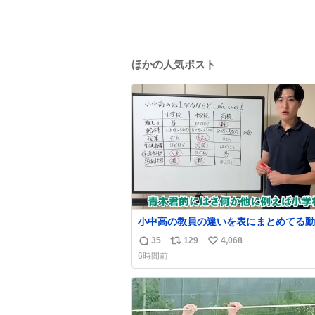
ほかの人気ポスト
小中高の教員の違いを表にまとめてる動
った。これより解像度が高い動画ないか
35
129
4,068
返
リ
い
今まで見た中で一番正確。
6時間前
信
ポ
い
数
ス
ね
ト
数
数