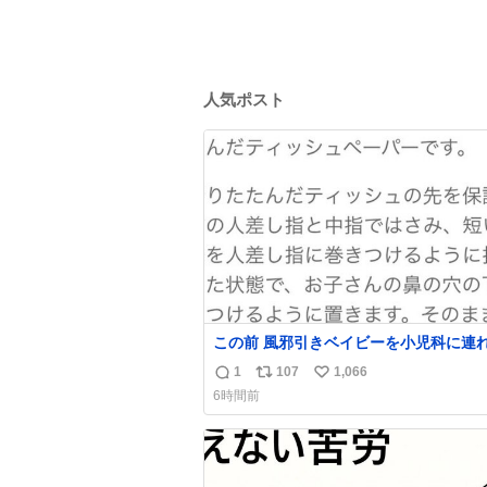
人気ポスト
この前 風邪引きベイビーを小児科に連
た時に ベイビーが鼻水ズルズルになっ
1
107
1,066
返
リ
い
たんだけど、 この方法思い出してやっ
6時間前
ら めっちゃ鼻水取れて感動😄✨ 「鼻が摩擦で
信
ポ
い
荒れそう…」 と思ってやったことなか
数
ス
ね
ど、 鼻吸い器無い時の応急処置にとて
ト
数
わ🤩 覚えてて損はなかった‼️
数