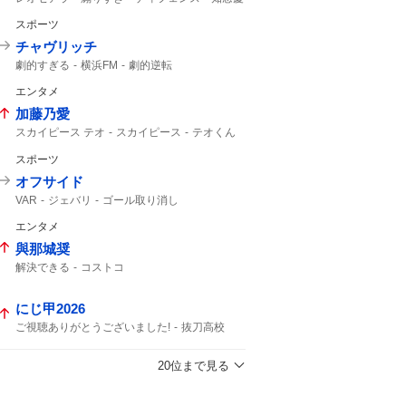
アシスト
ブロック
スポーツ
チャヴリッチ
劇的すぎる
横浜FM
劇的逆転
ライブ配信中
明治安田
PK
チャヴ
J1
エンタメ
12分
加藤乃愛
スカイピース テオ
スカイピース
テオくん
3年半
スポーツ
オフサイド
VAR
ジェバリ
ゴール取り消し
エンタメ
與那城奨
解決できる
コストコ
にじ甲2026
ご視聴ありがとうございました!
抜刀高校
麒麟高校
20位まで見る