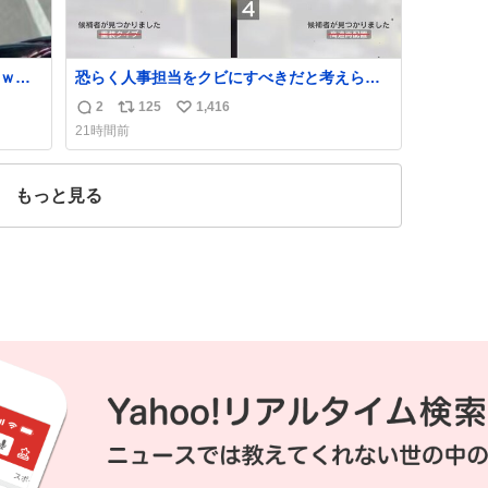
ｗｗ
恐らく人事担当をクビにすべきだと考えられ
るが‥‥‥
2
125
1,416
返
リ
い
21時間前
信
ポ
い
数
ス
ね
ト
数
もっと見る
数