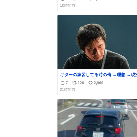
返
リ
い
い前に #生活は踊る で紹介したやつ。
10時間前
んにもおばさんにもオススメだ。ドラス
信
ポ
い
売ってるぞ。ドライシャンプーって書い
数
ス
ね
るけど汗拭きシートみたいなもの。耳裏
ト
数
首筋がんがん拭いて汗臭不安を解消。
数
ギターの練習してる時の俺 ←理想 →現
7
128
2,960
返
リ
い
21時間前
信
ポ
い
数
ス
ね
ト
数
数