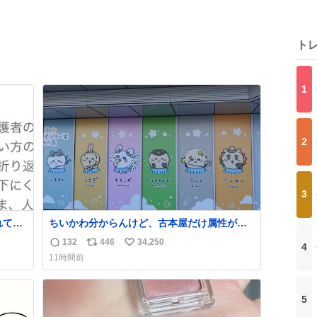
ト
1
2
3
れてっ
ちいかわ分からんけど、古本屋だけ属性が名
ちゃっ
前になってるのはどういうこと？
132
446
34,250
4
返
リ
い
てみた
11時間前
信
ポ
い
ったけ
数
ス
ね
も良い
ト
数
5
数