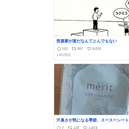
投資家が楽だなんてとんでもない
101
567
6,620
返
リ
い
14時間前
信
ポ
い
数
ス
ね
ト
数
数
汗臭さが気になる季節、スースーシート
だと、これがとにかくスッキリする。2
7
129
1,874