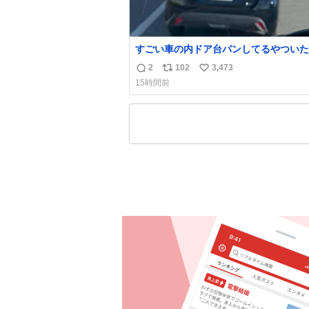
すごい車の内ドア台パンしてるやついた
ｗｗｗｗｗｗｗｗｗｗｗｗ
2
102
3,473
返
リ
い
15時間前
信
ポ
い
数
ス
ね
ト
数
数