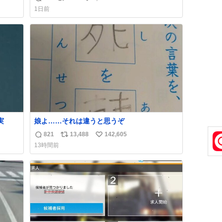
返
リ
い
おじさ
「電話の出方」に困っているのかもしれませ
1日前
トに
ん。 そこで「何を話せばいいか」が見える手
信
ポ
い
てあ
引きを用意して、安心して電話に出られるよ
数
ス
ね
襟足
うにします。 インターホンの応対も大切なコ
ト
数
ミュニケーションの学びです。
数
実
娘よ……それは違うと思うぞ
821
13,488
142,605
返
リ
い
13時間前
信
ポ
い
数
ス
ね
ト
数
数