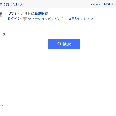
Yahoo! JAPAN
ヘ
実際に買ったレポート
IDでもっと便利に
新規取得
ログイン
ヤフーショッピングなら「毎日5％」おトク
ース
検索
た。