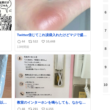
6
7
Twitter信じてこれ涙袋入れたけどマジで盛れ
た…ありがとう…
44
522
10,448
返
リ
い
13時間前
8
信
ポ
い
数
ス
ね
ト
数
数
9
10
以外
教室のインターホンを鳴らしても、なかなか
年くら
誰も出ないことがあります…。 もしかすると
48
291
4,155