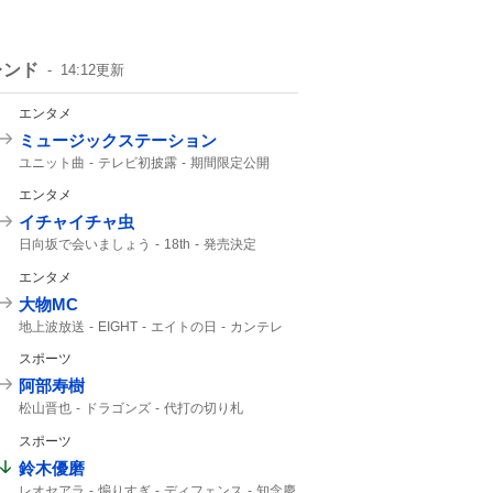
レンド
14:12
更新
エンタメ
ミュージックステーション
ユニット曲
テレビ初披露
期間限定公開
Bad
出演決定
M!LK
音楽番組
エンタメ
イチャイチャ虫
日向坂で会いましょう
18th
発売決定
9月30
エンタメ
大物MC
地上波放送
EIGHT
エイトの日
カンテレ
5人揃って
大切なお知らせ
スポーツ
SUPER EIGHT
8年8月8日
見逃し配信
TVer
阿部寿樹
松山晋也
ドラゴンズ
代打の切り札
マスター
中日ドラゴンズ
9回
阿部
スポーツ
ランナー
鈴木優磨
レオセアラ
煽りすぎ
ディフェンス
知念慶