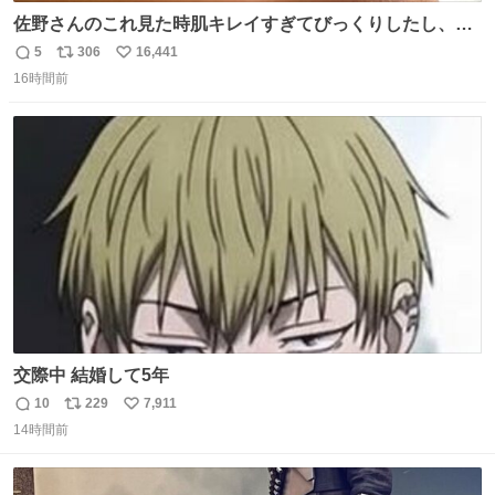
佐野さんのこれ見た時肌キレイすぎてびっくりしたし、や
はりアイドルって体型･肌管理すごすぎる
5
306
16,441
返
リ
い
16時間前
信
ポ
い
数
ス
ね
ト
数
数
交際中 結婚して5年
10
229
7,911
返
リ
い
14時間前
信
ポ
い
数
ス
ね
ト
数