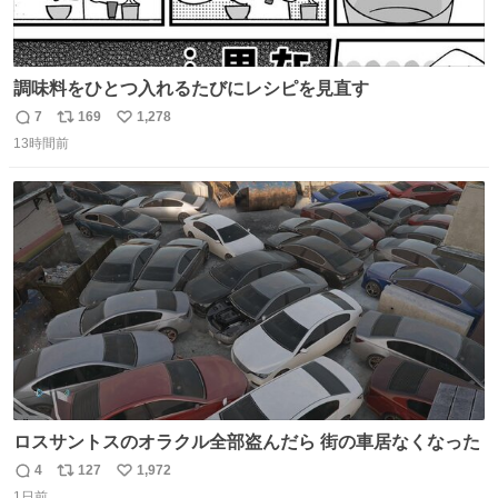
調味料をひとつ入れるたびにレシピを見直す
7
169
1,278
返
リ
い
13時間前
信
ポ
い
数
ス
ね
ト
数
数
ロスサントスのオラクル全部盗んだら 街の車居なくなった
4
127
1,972
返
リ
い
1日前