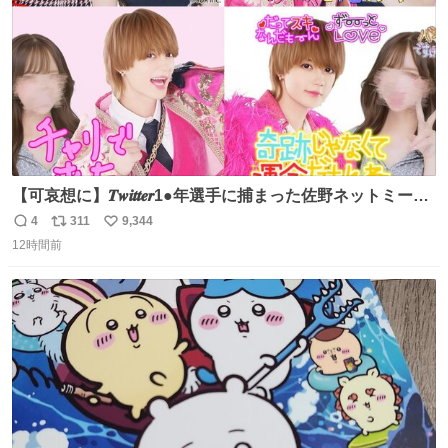
【可哀想に】𝑻𝒘𝒊𝒕𝒕𝒆𝒓1●年選手に捕まった佐野ネットミーム
勇斗さんのコラボプリ
4
311
9,344
返
リ
い
12時間前
信
ポ
い
数
ス
ね
ト
数
数