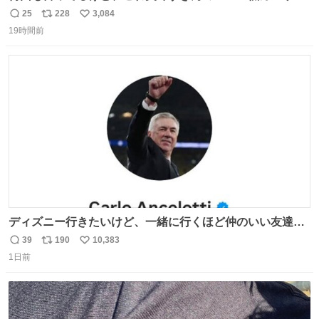
で満足感エグいから一生食べてる😭
25
228
3,084
返
リ
い
19時間前
信
ポ
い
数
ス
ね
ト
数
数
ディズニー行きたいけど、一緒に行くほど仲のいい友達が
居ない… ほんでこれ
39
190
10,383
返
リ
い
1日前
信
ポ
い
数
ス
ね
ト
数
数