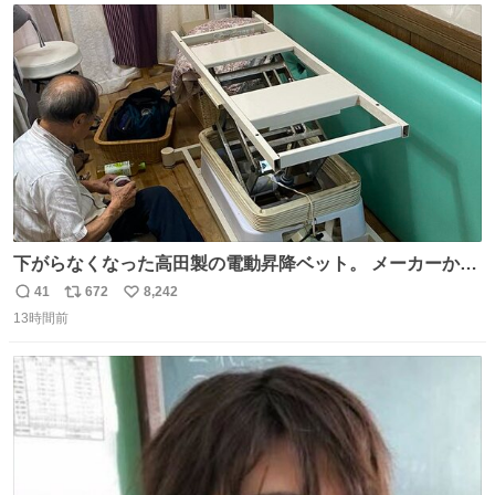
ト
数
数
下がらなくなった高田製の電動昇降ベット。 メーカーから
は、完全に見放されたんですが、 見事に85歳の父が治しま
41
672
8,242
返
リ
い
した。 うちの父は、トヨタカローラのボディをオート生産
13時間前
信
ポ
い
する、工業ロボットの製作者なんですが、 父が電動ベット
数
ス
ね
の配線をハンダで修理している横で、
ト
数
数