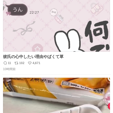
ト
数
数
彼氏の心中したい理由やばくて草
11
102
4,671
返
リ
い
10時間前
信
ポ
い
数
ス
ね
ト
数
数