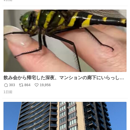
信
ポ
い
数
ス
ね
ト
数
数
飲み会から帰宅した深夜、マンションの廊下にいらっしゃ
ったオニヤンマ様 まさかこんな都会でお会いできるなんて
303
864
19,956
返
リ
い
思っておらず大興奮しております かっこよすぎる 指を差し
1日前
信
ポ
い
伸べると乗ってきてくれたのでひとまず一緒に帰宅しまし
数
ス
ね
たが、飛ばないということは弱っていらっしゃるのでしょ
ト
数
数
うか…素敵すぎる