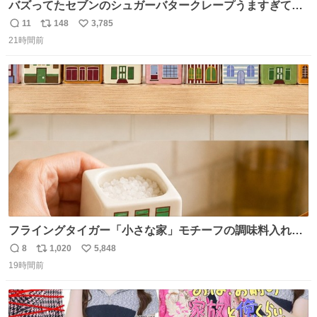
バズってたセブンのシュガーバタークレープうますぎて
7NOWで買い溜め🛒💭
11
148
3,785
返
リ
い
21時間前
信
ポ
い
数
ス
ね
ト
数
数
フライングタイガー「小さな家」モチーフの調味料入れ、
並べれば“デンマークの街並み”に ピンク・グリーン・テラ
8
1,020
5,848
返
リ
い
コッタの全9種 - fashion-press.net/news/149552
19時間前
信
ポ
い
数
ス
ね
ト
数
数