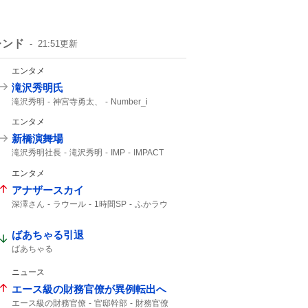
レンド
21:51
更新
エンタメ
滝沢秀明氏
滝沢秀明
神宮寺勇太、
Number_i
エンタメ
新橋演舞場
滝沢秀明社長
滝沢秀明
IMP
IMPACT
主演舞台
TOBE
IMP.
サンスポ
エンタメ
10月から
アナザースカイ
深澤さん
ラウール
1時間SP
ふかラウ
ばあちゃる引退
ばあちゃる
ニュース
エース級の財務官僚が異例転出へ
エース級の財務官僚
官邸幹部
財務官僚