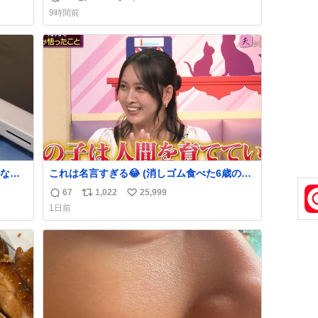
返
リ
い
でコ
9時間前
信
ポ
い
数
ス
ね
ト
数
数
なか
これは名言すぎる😂 (消しゴム食べた6歳の弟
るから
を思い出しながら)
67
1,022
25,999
返
リ
い
急いで
1日前
も謝
信
ポ
い
てし
数
ス
ね
味に
ト
数
た。
数