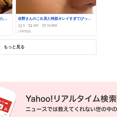
たら
佐野さんのこれ見た時肌キレイすぎてびっく
れて
りしたし、やはりアイドルって体型･肌管理す
5
297
15,959
返
リ
い
ごすぎる
14時間前
信
ポ
い
数
ス
ね
ト
数
もっと見る
数