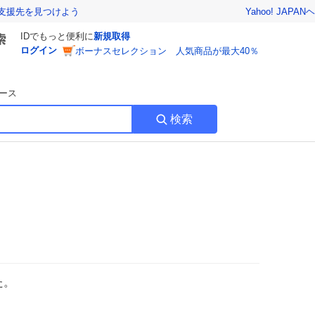
Yahoo! JAPAN
ヘ
支援先を見つけよう
IDでもっと便利に
新規取得
ログイン
ボーナスセレクション 人気商品が最大40％
ース
検索
た。