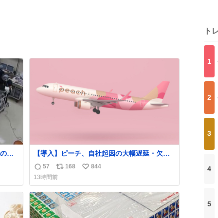
ト
1
2
3
の映
【導入】ピーチ、自社起因の大幅遅延・欠航
に「補償」開始へ
57
168
844
4
返
リ
い
news.livedoor.com/article/detail… 同社に起
13時間前
熊本 #
因する理由によって大幅遅延や欠航が発生し
信
ポ
い
た場合、乗客が負担した宿泊費や交通費を、
数
ス
ね
領収書の事後申請に基づき、国内線は1人あた
ト
数
5
り上限1万円、国際線は上限2万円まで支払
数