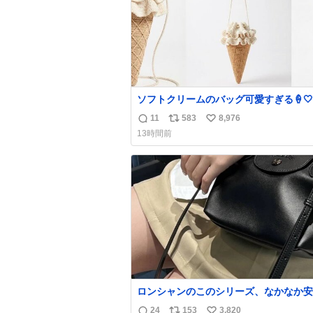
ソフトクリームのバッグ可愛すぎる🍦🤍
11
583
8,976
返
リ
い
13時間前
信
ポ
い
数
ス
ね
ト
数
数
ロンシャンのこのシリーズ、なかなか安
らないのにセール価格になってる🖤✨レ
24
153
3,820