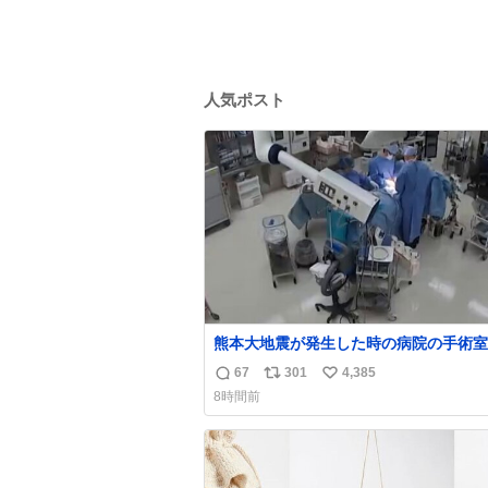
人気ポスト
熊本大地震が発生した時の病院の手術室
像が公開されていたがとにかく怖すぎる
67
301
4,385
返
リ
い
x.com/nhk_news/statu…
8時間前
news.web.nhk/newsweb/na/na-… #
信
ポ
い
大地震 #手術室
数
ス
ね
ト
数
数