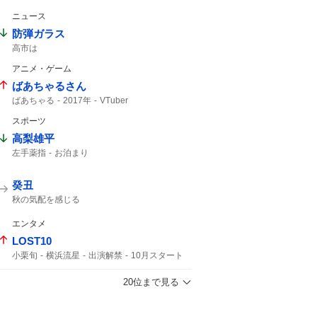
ニュース
防弾ガラス
高市は
アニメ・ゲーム
ばあちゃるさん
ばあちゃる
2017年
VTuber
スポーツ
高梨雄平
左手薬指
お泊まり
癸丑
秋の気配を感じる
エンタメ
LOST10
小栗旬
横浜流星
出演解禁
10月スタート
コメント全文
敵か味方か
5年ぶりの
20位まで見る