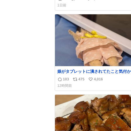
返
リ
い
なのが反則級にかわいい。持ってるだけ
1日前
ーデが格上げされる。
信
ポ
い
数
ス
ね
ト
数
数
娘がタブレットに潰されてたこと気付か
った。 旦那だけは娘の波長を感じ取れ
103
475
4,016
返
リ
い
声出せずともSOSが伝わったらしい。 
12時間前
旦那が救出して、泣きじゃくる娘に自分
信
ポ
い
って抱きしめようとしたら、ビンタされ
数
ス
ね
まった。3回ほど。 小さい手だけど、地
ト
数
痛い。 その後、娘は旦那に泣きついて
数