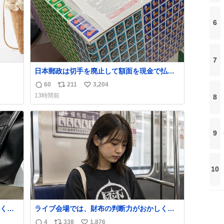
う。
6
7
日本郵政は切手を廃止して額面を現金で払い
戻せ2026 #日本郵政 @JapanPostHD_PR
60
211
3,204
返
リ
い
13時間前
8
信
ポ
い
数
ス
ね
ト
数
数
9
10
くな
ライブ会場では、財布の判断力がおかしくな
ザー
る。
4
338
1,876