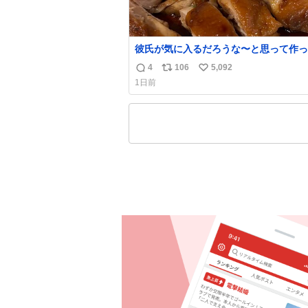
彼氏が気に入るだろうな〜と思って作っ
想像の何倍も美味しい美味しい言ってく
4
106
5,092
返
リ
い
嬉しい
1日前
信
ポ
い
数
ス
ね
ト
数
数