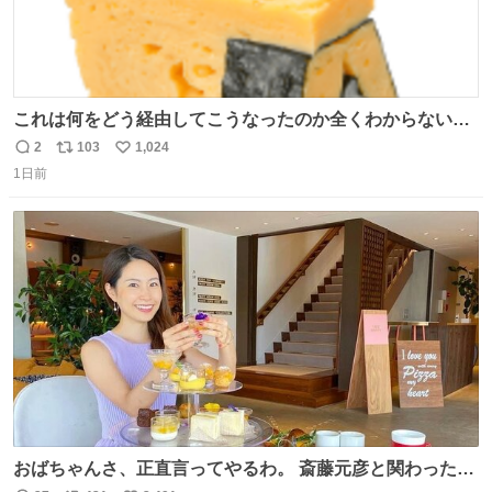
これは何をどう経由してこうなったのか全くわからない構
造のすしざんまいの玉子
2
103
1,024
返
リ
い
1日前
信
ポ
い
数
ス
ね
ト
数
数
おばちゃんさ、正直言ってやるわ。 斎藤元彦と関わった事