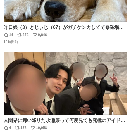
昨日娘（3）とじぃじ（67）がガチケンカしてて修羅場だ
ったんだけど、ふぉるては可能な限り平たくなってまし
14
372
9,846
返
リ
い
た。犬が1番空気読める。
12時間前
信
ポ
い
数
ス
ね
ト
数
数
人間界に舞い降りた永瀬廉って何度見ても究極のアイドル
過ぎてずっと味する。美味い。
4
172
10,958
返
リ
い