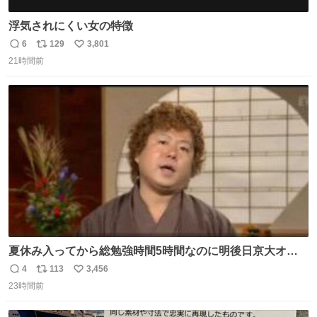
浮気されにくい女の特徴
6
129
3,801
返
リ
い
21時間前
信
ポ
い
数
ス
ね
ト
数
数
夏休み入ってから総勉強時間5時間なのに明後日京大オー
プンで今これ
4
113
3,456
返
リ
い
23時間前
信
ポ
い
数
ス
ね