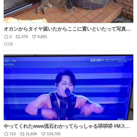
オカンからタイヤ届いたからここに置いといたって写真送
られてきたけど明らかに猫が邪魔くさそうな顔してて草
3
379
6,661
返
リ
い
1日前
信
ポ
い
数
ス
ね
ト
数
数
やってくれたwww流石わかってらっしゃる🤣🤣🤣 #Mステ
#西川貴教
722
11,928
154,705
返
リ
い