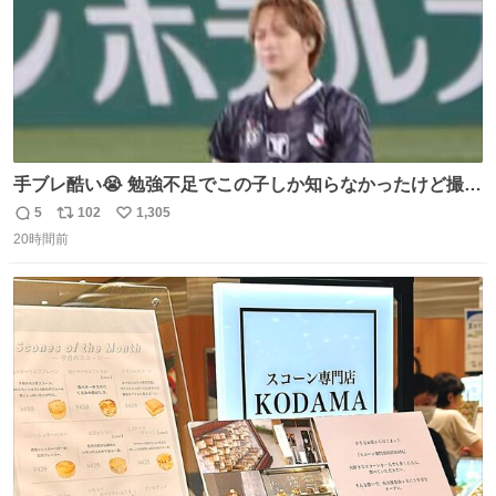
手ブレ酷い😭 勉強不足でこの子しか知らなかったけど撮っ
てみた😓😓 #TravisJapan #Jリーグ #松倉海斗
5
102
1,305
返
リ
い
20時間前
信
ポ
い
数
ス
ね
ト
数
数