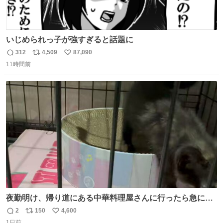
いじめられっ子が強すぎると話題に
312
4,509
87,090
返
リ
い
11時間前
信
ポ
い
数
ス
ね
ト
数
数
夜勤明け、帰り道にある中華料理屋さんに行ったら急に
「トイレニネコチャンイルヨ！ドウブツスキデショ！」と
2
150
4,600
返
リ
い
言われ(好きだけどさ……)とトイレ行ったらまじで可愛い
1日前