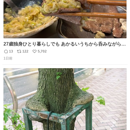
27歳独身ひとり暮らしでも あかるいうちから呑みながらキ
ッチンでひとり焼肉できてしあわせだもん՞ o̴̶̷̥ ̫ o̴̶̷̥ ՞
13
122
5,702
返
リ
い
1日前
信
ポ
い
数
ス
ね
ト
数
数