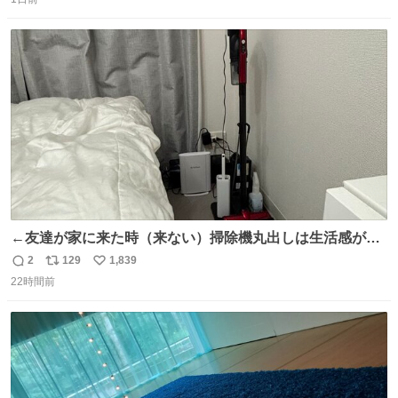
信
ポ
い
猫ちゃんがいた最大級のありがとうありがとうありがとう
数
ス
ね
ね〜〜〜！
ト
数
数
←友達が家に来た時（来ない）掃除機丸出しは生活感が出
てかっこ悪いなぁ →せや
2
129
1,839
返
リ
い
22時間前
信
ポ
い
数
ス
ね
ト
数
数