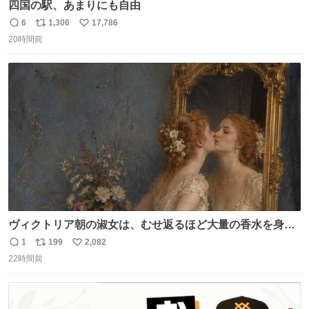
四国の駅、あまりにも自由
6
1,306
17,786
返
リ
い
20時間前
信
ポ
い
数
ス
ね
ト
数
数
ヴィクトリア朝の淑女は、むせ返るほど大量の香水を身に
つけるものではないとされていた。それでも香水は、髪や
1
199
2,082
返
リ
い
肌の手入れと同じくらい、ヴィクトリア朝の女性達の美容
22時間前
信
ポ
い
習慣に欠かせないものだった。 当時の香水は、現在私たち
数
ス
ね
が知る香水よりも単純な組成で、その大部分は薔薇、菫、
ト
数
数
ベルガモット、