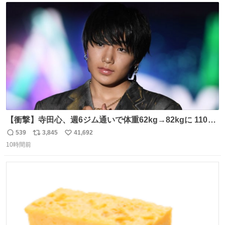
ト
数
数
【衝撃】寺田心、週6ジム通いで体重62kg→82kgに 110kg
のベンチプレス持ち上げる姿披露
539
3,845
41,692
返
リ
い
news.livedoor.com/article/detail… 元々自重のみだった
10時間前
信
ポ
い
が、更に筋肉を大きくするためジム通いを開始。筋肉増量
数
ス
ね
のためおにぎり10個、ゼリー飲料3～4本、パスタと毎日4
ト
数
数
千kcalオーバーの食事を摂取し、増量したという。