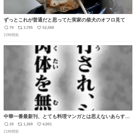
ずっとこれが普通だと思ってた実家の柴犬のオフロ見て
79
3,795
52,588
返
リ
い
22時間前
信
ポ
い
数
ス
ね
ト
数
数
中華一番最新刊、とても料理マンガとは思えないあらすじ
の書き出ししてて最高
29
1,369
4,001
返
リ
い
21時間前
信
ポ
い