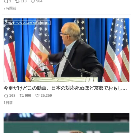
フレ、グラデカラーのフレグランスケースも - fashion-
1
113
564
返
リ
い
press.net/news/149472
7時間前
信
ポ
い
数
ス
ね
ト
数
数
今更だけどこの動画、日本の対応死ぬほど京都でおもしろ
い。 なんなら敬語で丁寧に煽りまくってるの好き。笑
168
996
25,259
返
リ
い
1日前
信
ポ
い
数
ス
ね
ト
数
数