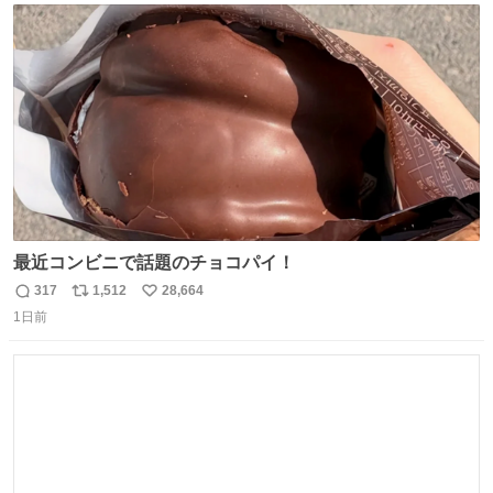
ト
数
数
最近コンビニで話題のチョコパイ！
317
1,512
28,664
返
リ
い
1日前
信
ポ
い
数
ス
ね
ト
数
数