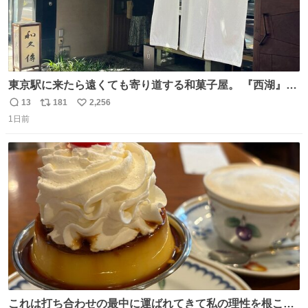
東京駅に来たら遠くても寄り道する和菓子屋。 『西湖』と
いう笹に包まれ、蓮根の粉で出来た生菓子がたまらなく美
13
181
2,256
返
リ
い
味しい。 笹の香りと和三盆の風味、蓮粉のもちもちと特徴
1日前
信
ポ
い
ある食感は唯一無二。
数
ス
ね
ト
数
数
これは打ち合わせの最中に運ばれてきて私の理性を根こそ