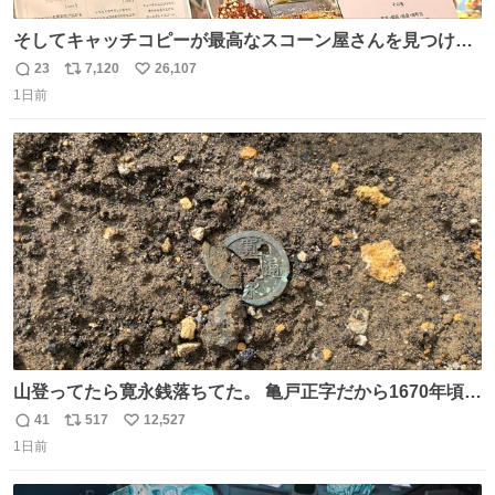
そしてキャッチコピーが最高なスコーン屋さんを見つけて
しまったので思わず買い込んでしまった。スコーンなんて
23
7,120
26,107
返
リ
い
パッサパサなほどええですからね。
1日前
信
ポ
い
数
ス
ね
ト
数
数
山登ってたら寛永銭落ちてた。 亀戸正字だから1670年頃に
鋳造されたもの。
41
517
12,527
返
リ
い
1日前
信
ポ
い
数
ス
ね