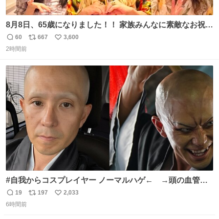
8月8日、65歳になりました！！ 家族みんなに素敵なお祝い
をしてもらいました！！ 実は今年、家族に怪我が続いてい
60
667
3,600
返
リ
い
て、 6月には娘が左膝を脱臼。 そして先月は、奥さまが同
2時間前
信
ポ
い
じく左膝を骨折し、手術・入院となりました。
数
ス
ね
ト
数
数
#自我からコスプレイヤー ノーマルハゲ← →頭の血管パ
ンプアップハゲ
19
197
2,033
返
リ
い
6時間前
信
ポ
い
数
ス
ね