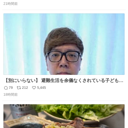
21時間前
信
ポ
い
数
ス
ね
ト
数
数
【別にいらない】 避難生活を余儀なくされている子どもた
ちのためにヒカキンボックス1000個を寄付させていただき
79
212
5,445
返
リ
い
ました
18時間前
信
ポ
い
数
ス
ね
ト
数
数