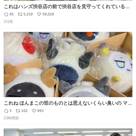
これはハンズ渋谷店の前で渋谷店を見守ってくれている
「くつろ木」。
45
5,319
59,529
返
リ
い
2日前
信
ポ
い
数
ス
ね
ト
数
数
これね ほんまこの世のものとは思えないくらい臭いの マジ
で、死ぬほど、臭い 中に入ってる謎スクイーズのせいなん
3
102
993
返
リ
い
だけど
23時間前
信
ポ
い
数
ス
ね
ト
数