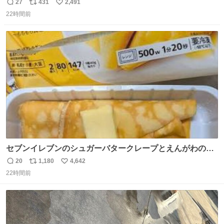
でアンタはこれか先キラキラ輝けないんよ、残念ながら。
27
431
2,491
返
リ
い
#折田楓 #merchu
22時間前
信
ポ
い
数
ス
ね
ト
数
数
セブンイレブンのシュガーバタークレープとえんがわの寿
司を探している人へ！ シュガーバタークレープは目黒、品
20
1,180
4,642
返
リ
い
川、蒲田、渋谷、川崎、横浜、鶴見、九州の一部エリア限
22時間前
信
ポ
い
定商品で8月5日に発注が終了したため店舗に置いてあると
数
ス
ね
ころ少ないですが見つけたら即買いです🤩❣️
ト
数
数