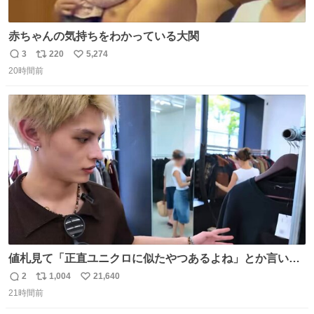
赤ちゃんの気持ちをわかっている大関
3
220
5,274
返
リ
い
20時間前
信
ポ
い
数
ス
ね
ト
数
数
値札見て「正直ユニクロに似たやつあるよね」とか言い出
すの好きすぎるWWWWWWWWWWWWW こちら側と同じ
2
1,004
21,640
返
リ
い
感覚助かる🙂‍↕️🙂‍↕️🙂‍↕️
21時間前
信
ポ
い
数
ス
ね