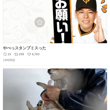
やべっスタンプミスった
15
259
6,783
返
リ
い
18時間前
信
ポ
い
数
ス
ね
ト
数
数