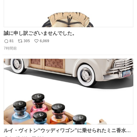
誠に申し訳ございませんでした。
81
305
6,069
返
リ
い
7時間前
信
ポ
い
数
ス
ね
ト
数
数
ルイ・ヴィトン“ウッディワゴン”に乗せられたミニ香水コ