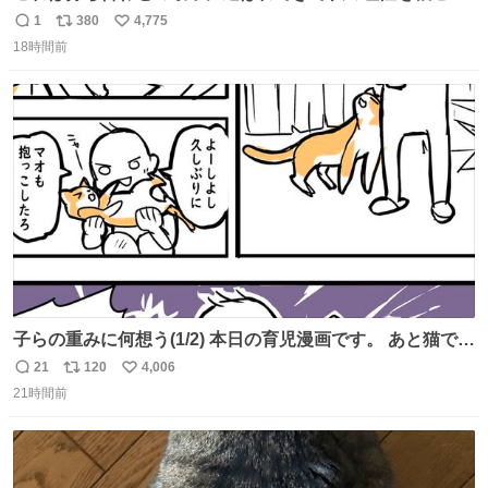
ぎ奪い去ったプリンの写真です。
1
380
4,775
返
リ
い
18時間前
信
ポ
い
数
ス
ね
ト
数
数
子らの重みに何想う(1/2) 本日の育児漫画です。 あと猫で
す。
21
120
4,006
返
リ
い
21時間前
信
ポ
い
数
ス
ね
ト
数
数