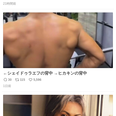
21時間前
信
ポ
い
数
ス
ね
ト
数
数
←シェイドゥラエフの背中 →ヒカキンの背中
30
115
5,596
返
リ
い
1日前
信
ポ
い
数
ス
ね
ト
数
数