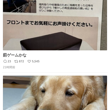
ト
数
数
罰ゲームかな
23
872
5,545
返
リ
い
21時間前
信
ポ
い
数
ス
ね
ト
数
数