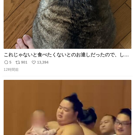
これじゃないと食べたくないとのお達しだったので、しっ
ぽ置き場係になっている
5
901
13,394
返
リ
い
12時間前
信
ポ
い
数
ス
ね
ト
数
数