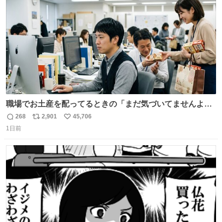
数
職場でお土産を配ってるときの「まだ気づいてませんよ」
的な演技が毎回シンドい。
268
2,901
45,706
返
リ
い
1日前
信
ポ
い
数
ス
ね
ト
数
数