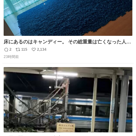
床にあるのはキャンディー。 その総重量は亡くなった人と
同等の重さだそうです。 鑑賞者は一つ持ち帰れますが、亡
2
115
2,134
返
リ
い
くなった人の一部を持ち帰っているような感覚になりまし
23時間前
信
ポ
い
た。 勇気を出して口に入れたら、ハッカ味😳✨ #ポーラ美
数
ス
ね
術館
ト
数
数