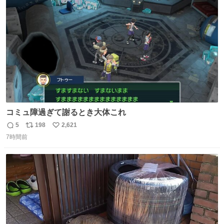
ト
数
数
コミュ障過ぎて謝るとき大体これ
5
198
2,621
返
リ
い
7時間前
信
ポ
い
数
ス
ね
ト
数
数