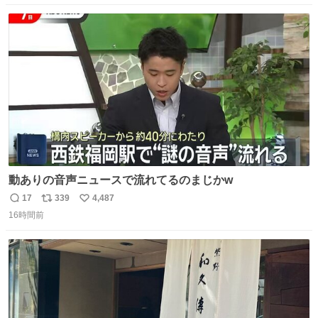
数
ス
ね
ト
数
数
動ありの音声ニュースで流れてるのまじかw
17
339
4,487
返
リ
い
16時間前
信
ポ
い
数
ス
ね
ト
数
数