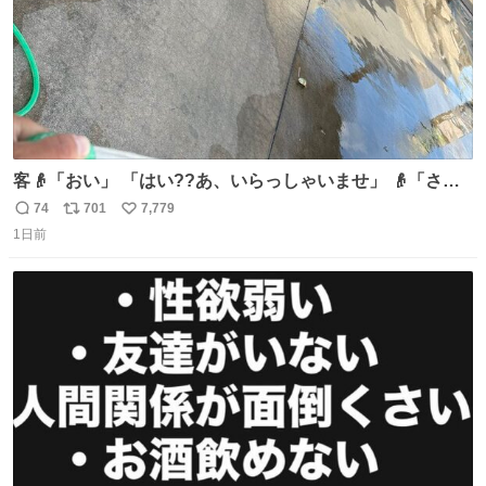
客👴「おい」 「はい??あ、いらっしゃいませ」 👴「さっ
きからずっと水出しっぱなしでもったいないだろ」 「静電
74
701
7,779
返
リ
い
気を逃がし、熱くなった地面の温度を下げ、引火事故の防
1日前
信
ポ
い
止の為必要な作業です」 👴「水不足の昨今にもったいない
数
ス
ね
ことをするな!!」 それでは歌います、聞いてください 「井
ト
数
数
戸水」