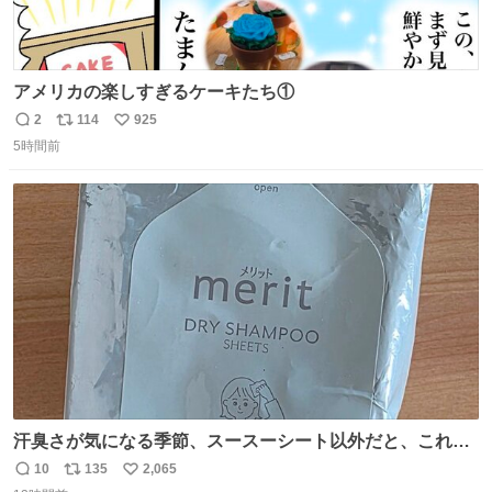
アメリカの楽しすぎるケーキたち①
2
114
925
返
リ
い
5時間前
信
ポ
い
数
ス
ね
ト
数
数
汗臭さが気になる季節、スースーシート以外だと、これが
とにかくスッキリする。2年くらい前に #生活は踊る で紹
10
135
2,065
返
リ
い