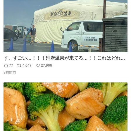
す、すごい…！！！別府温泉が来てる…！！これはどれぐ
らい待つんだろう…
77
4,047
27,966
返
リ
い
8時間前
信
ポ
い
数
ス
ね
ト
数
数