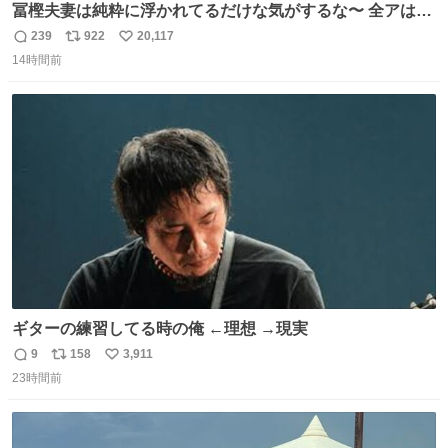
冨樫夫妻は純粋に浮かれてるだけな気がするな〜 全アはこ
こに自分の市場価値的なものを上乗せするので、 すっぴん
239
922
20,117
返
リ
い
＆寝起きのボサボサ頭でも「今日も可愛いね」が止まらな
14時間前
信
ポ
い
い。放っておくと永遠に髪撫でてきて作業進まない()
数
ス
ね
156cm40kg、年中日焼け止めとお友達の私より綺麗な手や
ト
数
数
めてもろて とか言う
ギターの練習してる時の俺 ←理想 →現実
9
158
3,911
返
リ
い
23時間前
信
ポ
い
数
ス
ね
ト
数
数