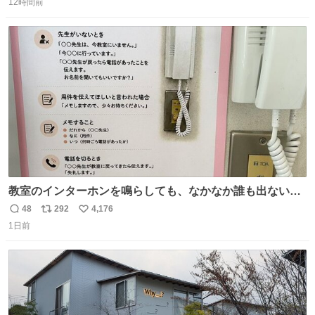
介したやつ。おじさんにもおばさんにもオススメだ。ドラ
12時間前
信
ポ
い
ストに売ってるぞ。ドライシャンプーって書いてあるけど
数
ス
ね
汗拭きシートみたいなもの。耳裏襟足首筋がんがん拭いて
ト
数
数
汗臭不安を解消。
教室のインターホンを鳴らしても、なかなか誰も出ないこ
とがあります…。 もしかすると「電話の出方」に困ってい
48
292
4,176
返
リ
い
るのかもしれません。 そこで「何を話せばいいか」が見え
1日前
信
ポ
い
る手引きを用意して、安心して電話に出られるようにしま
数
ス
ね
す。 インターホンの応対も大切なコミュニケーションの学
ト
数
数
びです。