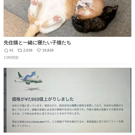
先住猫と一緒に寝たい子猫たち
41
2,038
19,828
返
リ
い
13時間前
信
ポ
い
数
ス
ね
ト
数
数