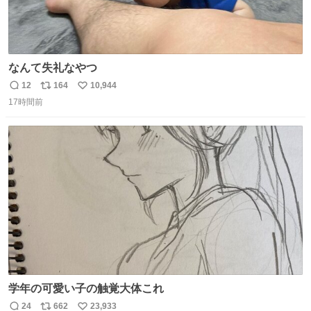
なんて失礼なやつ
12
164
10,944
返
リ
い
17時間前
信
ポ
い
数
ス
ね
ト
数
数
学年の可愛い子の触覚大体これ
24
662
23,933