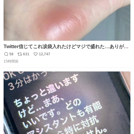
Twitter信じてこれ涙袋入れたけどマジで盛れた…ありがと
う…
58
631
12,747
返
リ
い
15時間前
信
ポ
い
数
ス
ね
ト
数
数