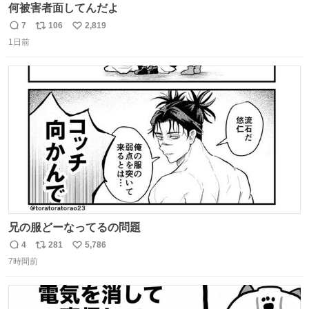
何被害者面してんだよ
7
106
2,819
返
リ
い
1日前
信
ポ
い
数
ス
ね
ト
数
数
兄の服どーなってるの問題
4
281
5,786
返
リ
い
7時間前
信
ポ
い
数
ス
ね
ト
数