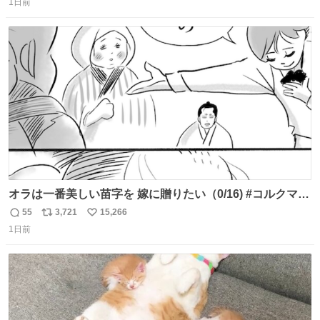
1日前
信
ポ
い
数
ス
ね
ト
数
数
オラは一番美しい苗字を 嫁に贈りたい（0/16) #コルクマン
ガ専科
55
3,721
15,266
返
リ
い
1日前
信
ポ
い
数
ス
ね
ト
数
数