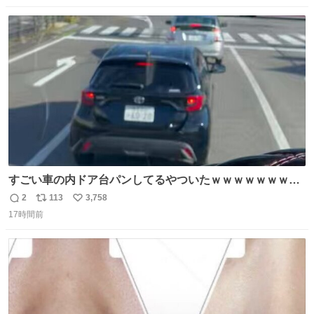
数
ス
ね
ト
数
数
すごい車の内ドア台パンしてるやついたｗｗｗｗｗｗｗｗ
ｗｗｗｗｗｗ
2
113
3,758
返
リ
い
17時間前
信
ポ
い
数
ス
ね
ト
数
数