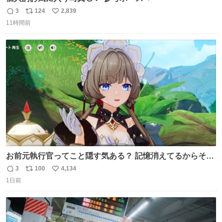
3
124
2,839
返
リ
い
11時間前
信
ポ
い
数
ス
ね
ト
数
数
お前元執行官ってこと隠す気ある？ 記憶消えてるからそん
な考えに至らないだろうけどさ…
3
100
4,134
返
リ
い
1日前
信
ポ
い
数
ス
ね
ト
数
数