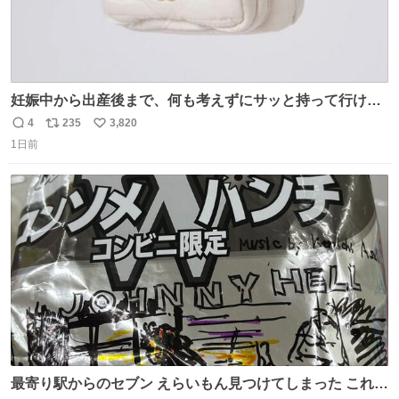
妊娠中から出産後まで、何も考えずにサッと持って行ける
ようなショルダーバッグが欲しいな〜と思っていたのだけ
4
235
3,820
返
リ
い
ど snidelでめちゃくちゃピッタリなものを見つけたので買
1日前
信
ポ
い
った！✨ スマホと小物とペットボトルが入るの最高すぎる
数
ス
ね
🥹 しかもスマホ入れ独立してるしファスナーない！地味に
ト
数
数
嬉しいやつ！！！
最寄り駅からのセブン えらいもん見つけてしまった これ売