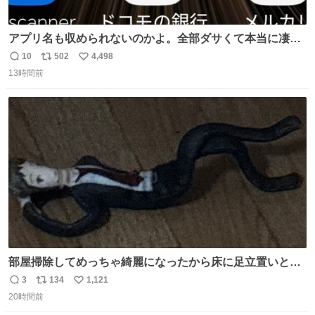
アプリ名も収められないのかよ。全部ダサくて本当に凄
い。 https://t.co/LemyLGyVkR
10
502
4,498
返
リ
い
13時間前
信
ポ
い
数
ス
ね
ト
数
数
部屋掃除してめっちゃ綺麗になったから床に足立置いとい
たら家族にまだゴミ残ってるよって言われて神
3
134
1,121
返
リ
い
20時間前
信
ポ
い