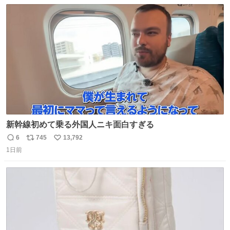
数
ス
ね
ト
数
数
新幹線初めて乗る外国人ニキ面白すぎる
6
745
13,792
返
リ
い
1日前
信
ポ
い
数
ス
ね
ト
数
数