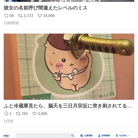
彼女の名前呼び間違えたレベルのミス
68
2,723
34,906
返
リ
い
10時間前
信
ポ
い
数
ス
ね
ト
数
数
ふと冷蔵庫見たら、脳天を三日月宗近に突き刺されてるく
りまんじゅうパイセンが
1
392
4,996
返
リ
い
1日前
信
ポ
い
数
ス
ね
ト
数