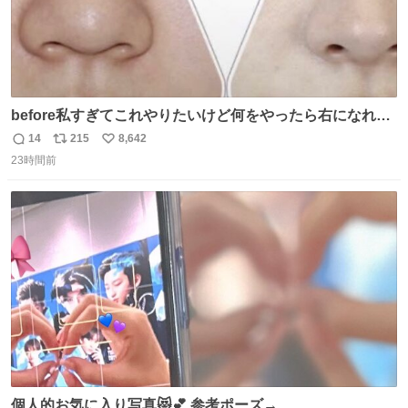
before私すぎてこれやりたいけど何をやったら右になれる
の
14
215
8,642
返
リ
い
23時間前
信
ポ
い
数
ス
ね
ト
数
数
個人的お気に入り写真😻💕 参考ポーズ→