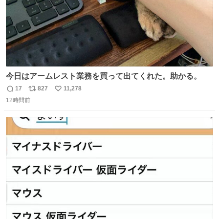
今日はアームレスト業務を買って出てくれた。助かる。
17
827
11,278
返
リ
い
12時間前
信
ポ
い
数
ス
ね
ト
数
数