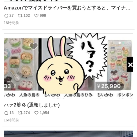
Amazonでマイスドライバーを買おうとすると、マイナス
ドライバー先輩が出しゃばってくる
27
102
999
返
リ
い
16時間前
信
ポ
い
数
ス
ね
ト
数
数
ハァ❓🐰💢 (通報しました)
13
274
1,954
返
リ
い
16時間前
信
ポ
い
数
ス
ね
ト
数