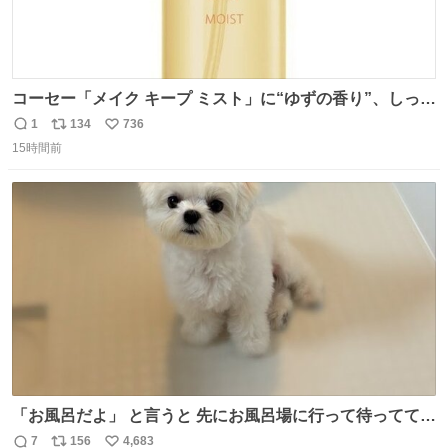
コーセー「メイク キープ ミスト」に“ゆずの香り”、しっと
りツヤ肌叶う保湿タイプ - fashion-press.net/news/148945
1
134
736
返
リ
い
15時間前
信
ポ
い
数
ス
ね
ト
数
数
「お風呂だよ」 と言うと 先にお風呂場に行って待っててく
れる 賢いライス
7
156
4,683