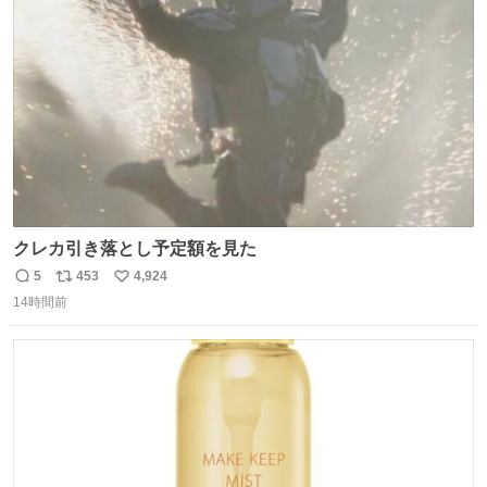
ト
数
数
クレカ引き落とし予定額を見た
5
453
4,924
返
リ
い
14時間前
信
ポ
い
数
ス
ね
ト
数
数