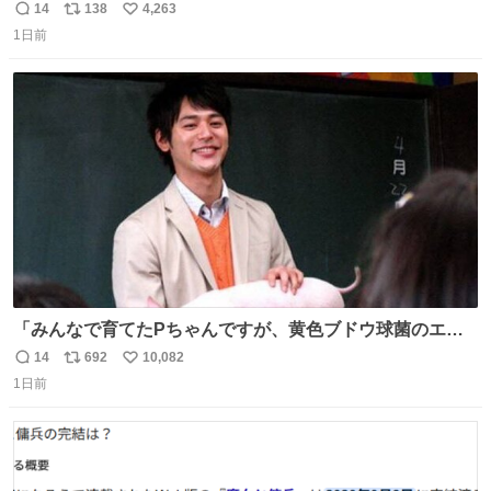
ってくれへんかな… #浅井健一 #ポテチ #ロックの名盤
14
138
4,263
返
リ
い
1日前
信
ポ
い
数
ス
ね
ト
数
数
「みんなで育てたPちゃんですが、黄色ブドウ球菌のエン
テロトキシン（耐熱性毒素）が検出されたので、議論する
14
692
10,082
返
リ
い
までもなく処分が決まりました」
1日前
信
ポ
い
数
ス
ね
ト
数
数