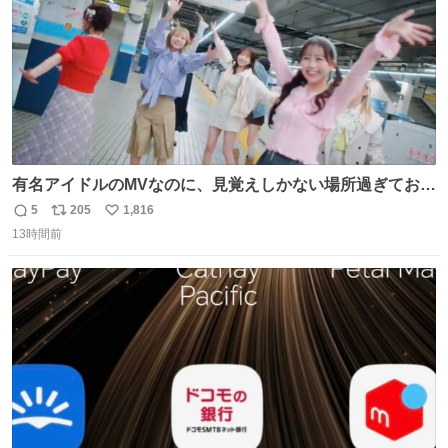
有名アイドルのMVなのに、見覚えしかない場所過ぎておも
ろいな
5
205
1,816
返
リ
い
13時間前
信
ポ
い
数
ス
ね
ト
数
数