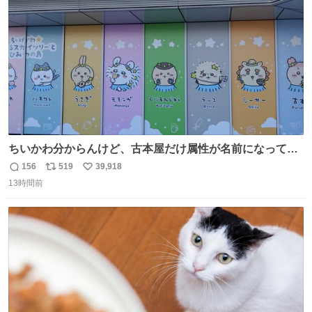
数
ちいかわ分からんけど、古本屋だけ属性が名前になってる
のはどういうこと？
156
519
39,918
返
リ
い
13時間前
信
ポ
い
数
ス
ね
ト
数
数