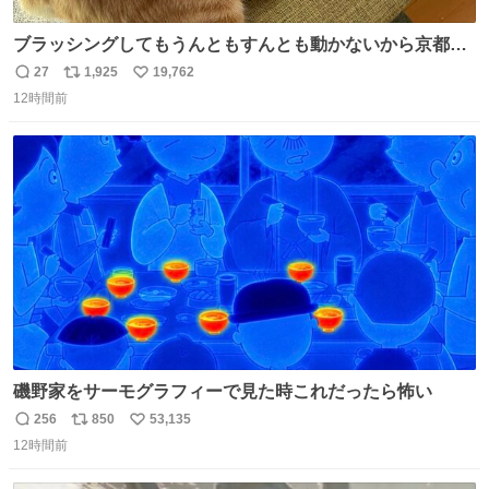
ブラッシングしてもうんともすんとも動かないから京都の
寺にある庭みたいになってる
27
1,925
19,762
返
リ
い
12時間前
信
ポ
い
数
ス
ね
ト
数
数
磯野家をサーモグラフィーで見た時これだったら怖い
256
850
53,135
返
リ
い
12時間前
信
ポ
い
数
ス
ね