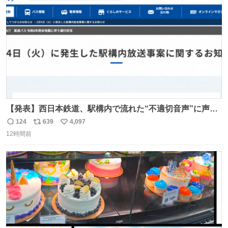
数
【発表】西日本鉄道、駅構内で流れた“不適切音声”に声明
「被害届も検討」 news.livedoor.com/article/detail… 4日
124
639
4,097
返
リ
い
に西鉄福岡（天神）駅および薬院駅で発生した駅構内放送
12時間前
信
ポ
い
事案について声明を公表した。「第三者によって駅構内放
数
ス
ね
送設備に外部から不正に音声が流された可能性も含めて確
ト
数
数
認を実施」と説明した。