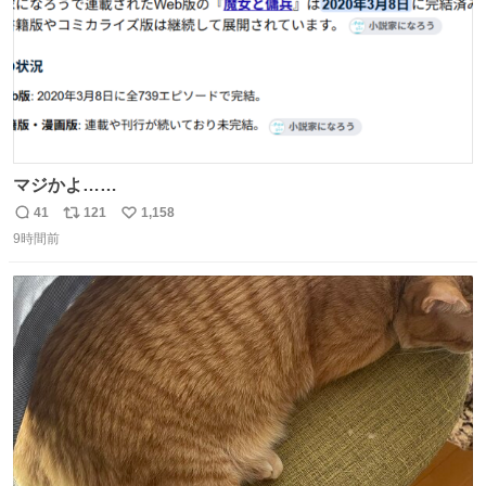
マジかよ……
41
121
1,158
返
リ
い
9時間前
信
ポ
い
数
ス
ね
ト
数
数