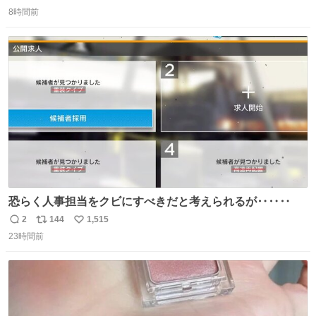
返
リ
い
8時間前
信
ポ
い
数
ス
ね
ト
数
数
恐らく人事担当をクビにすべきだと考えられるが‥‥‥
2
144
1,515
返
リ
い
23時間前
信
ポ
い
数
ス
ね
ト
数
数