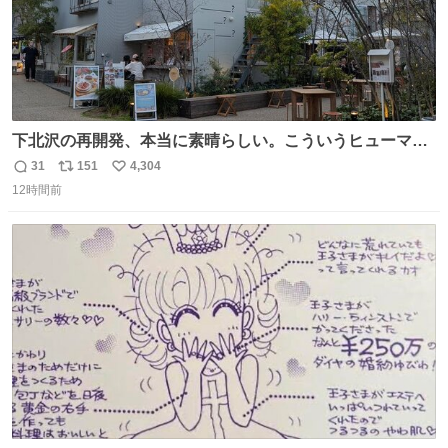
下北沢の再開発、本当に素晴らしい。こういうヒューマン
スケールの開発がいいんだよ。
31
151
4,304
返
リ
い
12時間前
信
ポ
い
数
ス
ね
ト
数
数