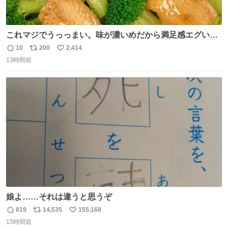
これマジでうっっまい。味が濃いめだから満足感エグいし
1週間で3キロ痩せた😭
10
200
2,414
返
リ
い
13時間前
信
ポ
い
数
ス
ね
ト
数
数
娘よ……それは違うと思うぞ
819
14,535
155,168
返
リ
い
15時間前
信
ポ
い