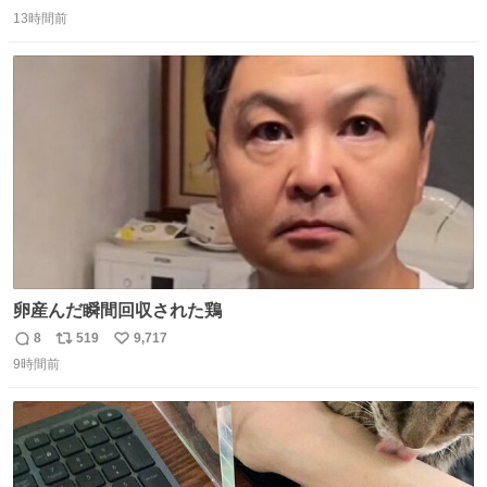
返
リ
い
13時間前
信
ポ
い
数
ス
ね
ト
数
数
卵産んだ瞬間回収された鶏
8
519
9,717
返
リ
い
9時間前
信
ポ
い
数
ス
ね
ト
数
数