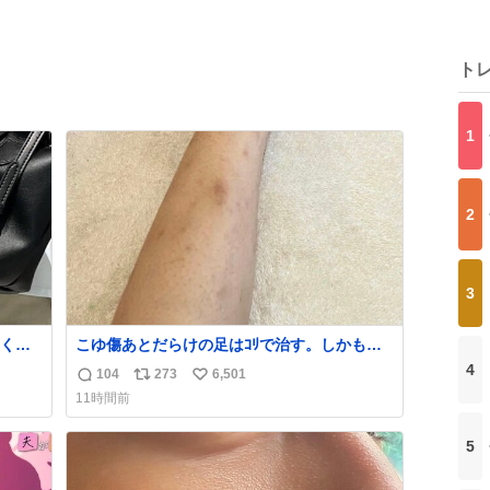
ト
1
2
3
くな
こゆ傷あとだらけの足はｺﾘで治す。しかも白
ザー
くなる。
4
104
273
6,501
返
リ
い
でコ
11時間前
信
ポ
い
数
ス
ね
5
ト
数
数