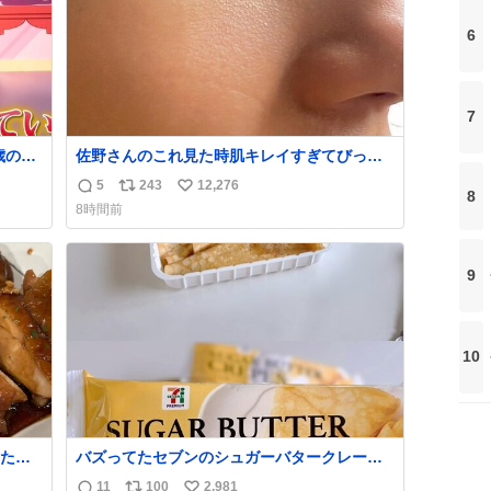
6
7
歳の弟
佐野さんのこれ見た時肌キレイすぎてびっく
りしたし、やはりアイドルって体型･肌管理す
5
243
12,276
返
リ
い
8
ごすぎる
8時間前
信
ポ
い
数
ス
ね
ト
数
9
数
10
たら
バズってたセブンのシュガーバタークレープ
れて
うますぎて7NOWで買い溜め🛒💭
11
100
2,981