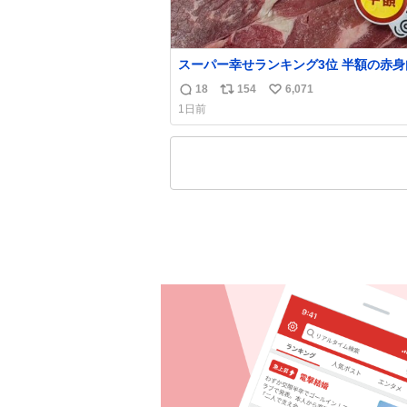
スーパー幸せランキング3位 半額の赤身
18
154
6,071
返
リ
い
1日前
信
ポ
い
数
ス
ね
ト
数
数