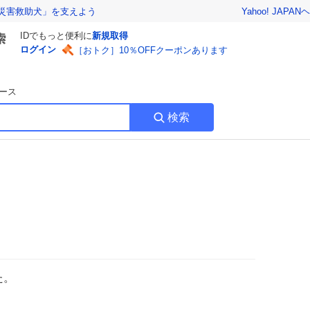
Yahoo! JAPAN
ヘ
災害救助犬」を支えよう
IDでもっと便利に
新規取得
ログイン
［おトク］10％OFFクーポンあります
ース
検索
た。