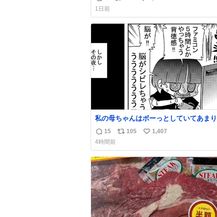
返
リ
い
嬉しい
1日前
信
ポ
い
数
ス
ね
ト
数
数
私の母ちゃんはボーっとしていてあまり
い事を気にしません。優秀な人の多い現
15
105
1,407
返
リ
い
価値観から見ると、あまり優秀な母親で
4時間前
いかもしれません。でも、だからこそ、
信
ポ
い
そういう母親が大好きです。今も昔もす
数
ス
ね
リラックスします。「優秀」と「良い」
ト
数
なんですよね。 1/2
数