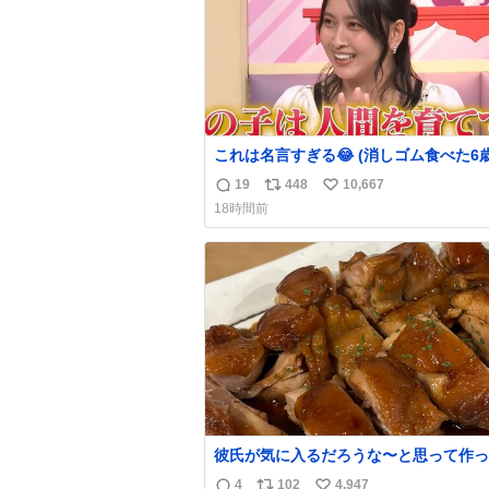
これは名言すぎる😂 (消しゴム食べた6
を思い出しながら)
19
448
10,667
返
リ
い
18時間前
信
ポ
い
数
ス
ね
ト
数
数
彼氏が気に入るだろうな〜と思って作っ
想像の何倍も美味しい美味しい言ってく
4
102
4,947