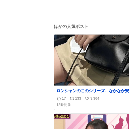
ほかの人気ポスト
ロンシャンのこのシリーズ、なかなか安
らないのにセール価格になってる🖤✨レ
17
133
3,304
返
リ
い
なのが反則級にかわいい。持ってるだけ
18時間前
ーデが格上げされる。
信
ポ
い
数
ス
ね
ト
数
数