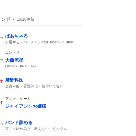
レンド
16:10
更新
ばあちゃる
引退する
バーチャルYouTuber
VTuber
エンタメ
大西流星
HAPPY BIRTHDAY
麻酔科医
全身麻酔
看護師に
気付いてない
アニメ・ゲーム
ジャイアントお嬢様
バンド辞める
アニメゆめみた
救えない
うんうん