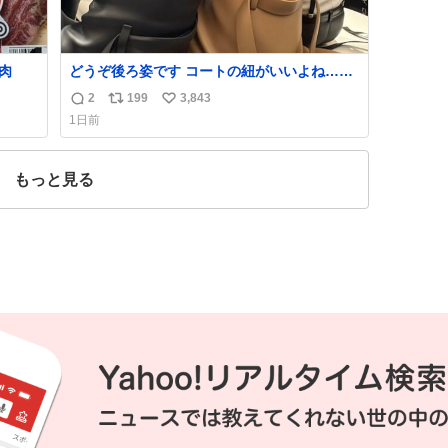
肉
どうぞ後ろ姿です コートの紐がいいよね…そ
して腰が細い
2
199
3,843
返
リ
い
1日前
信
ポ
い
数
ス
ね
ト
数
もっと見る
数