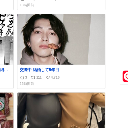
返
リ
い
13時間前
信
ポ
い
数
ス
ね
ト
数
数
細か
交際中 結婚して5年目
代の
3
111
4,716
返
リ
い
はな
16時間前
私は
信
ポ
い
ごく
数
ス
ね
は別
ト
数
数