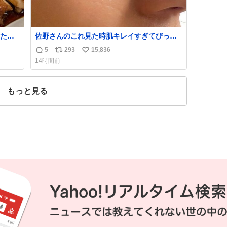
たら
佐野さんのこれ見た時肌キレイすぎてびっく
れて
りしたし、やはりアイドルって体型･肌管理す
5
293
15,836
返
リ
い
ごすぎる
14時間前
信
ポ
い
数
ス
ね
ト
数
もっと見る
数