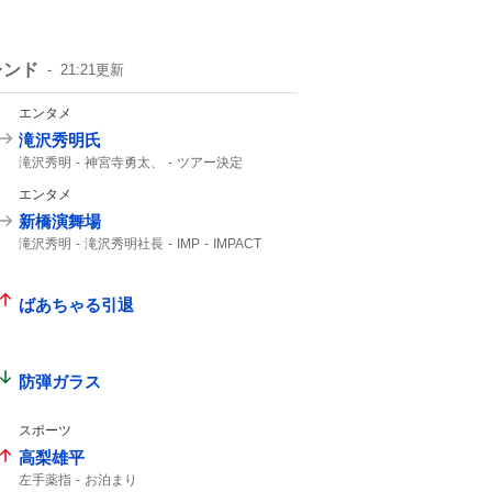
レンド
21:21
更新
エンタメ
滝沢秀明氏
滝沢秀明
神宮寺勇太、
ツアー決定
Number_i
エンタメ
新橋演舞場
滝沢秀明
滝沢秀明社長
IMP
IMPACT
主演舞台
TOBE
IMP.
ばあちゃる引退
防弾ガラス
スポーツ
高梨雄平
左手薬指
お泊まり