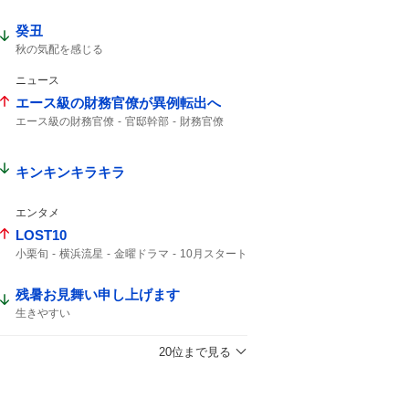
癸丑
秋の気配を感じる
ニュース
エース級の財務官僚が異例転出へ
エース級の財務官僚
官邸幹部
財務官僚
キンキンキラキラ
エンタメ
LOST10
小栗旬
横浜流星
金曜ドラマ
10月スタート
コメント全文
残暑お見舞い申し上げます
生きやすい
20位まで見る