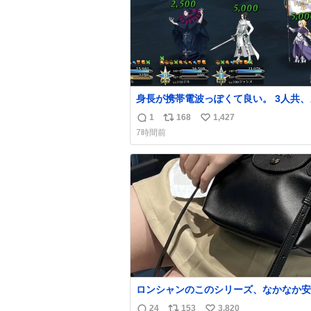
身長が携帯電波っぽくて良い。 3人共、
チャ強くなった。 しかし回復量凄いな。 
1
168
1,427
返
リ
い
S.T.S⚔️🚩
7時間前
信
ポ
い
数
ス
ね
ト
数
数
ロンシャンのこのシリーズ、なかなか安
らないのにセール価格になってる🖤✨レ
24
153
3,820