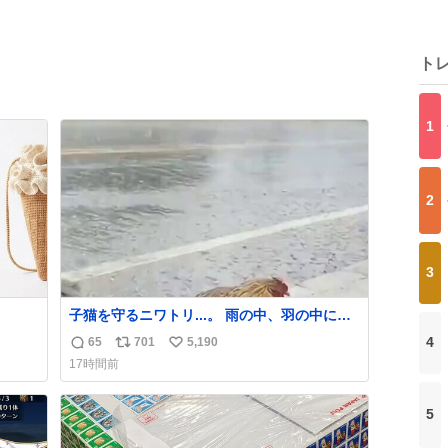
ト
1
2
3
子猫を守るニワトリ...。 雨の中、羽の中に子
猫を入れて守る姿に感動した！！ 愛は種族を
4
65
701
5,190
返
リ
い
超える！
17時間前
信
ポ
い
数
ス
ね
5
ト
数
数