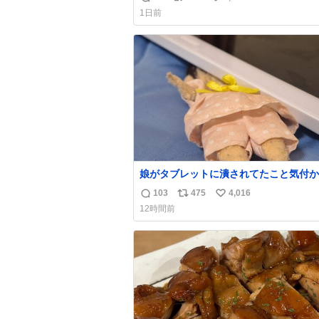
返
リ
い
なのが反則級にかわいい。持ってるだけ
1日前
ーデが格上げされる。
信
ポ
い
数
ス
ね
ト
数
数
娘がタブレットに潰されてたこと気付か
った。 旦那だけは娘の波長を感じ取れ
103
475
4,016
返
リ
い
声出せずともSOSが伝わったらしい。 
12時間前
旦那が救出して、泣きじゃくる娘に自分
信
ポ
い
って抱きしめようとしたら、ビンタされ
数
ス
ね
まった。3回ほど。 小さい手だけど、地
ト
数
痛い。 その後、娘は旦那に泣きついて
数