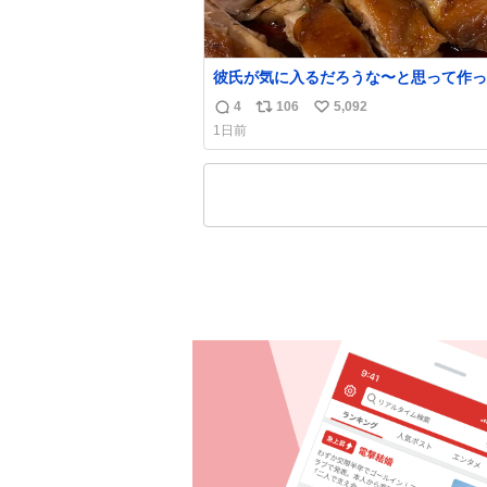
彼氏が気に入るだろうな〜と思って作っ
想像の何倍も美味しい美味しい言ってく
4
106
5,092
返
リ
い
嬉しい
1日前
信
ポ
い
数
ス
ね
ト
数
数