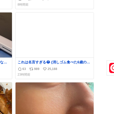
返
リ
い
でコ
8時間前
信
ポ
い
数
ス
ね
ト
数
数
なか
これは名言すぎる😂 (消しゴム食べた6歳の弟
るから
を思い出しながら)
63
989
25,188
返
リ
い
急いで
23時間前
も謝
信
ポ
い
てし
数
ス
ね
味に
ト
数
た。
数