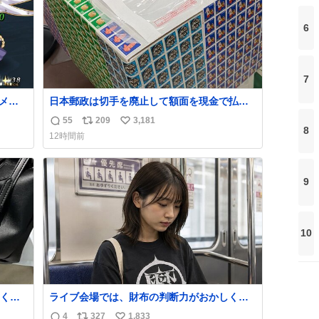
6
7
メッ
日本郵政は切手を廃止して額面を現金で払い

戻せ2026 #日本郵政 @JapanPostHD_PR
55
209
3,181
返
リ
い
8
12時間前
信
ポ
い
数
ス
ね
ト
数
9
数
10
くな
ライブ会場では、財布の判断力がおかしくな
ザー
る。
4
327
1,833