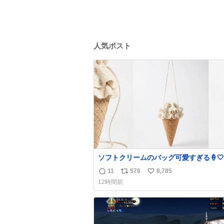
人気ポスト
ソフトクリームのバッグ可愛すぎる🍦🤍
11
576
8,785
返
リ
い
12時間前
信
ポ
い
数
ス
ね
ト
数
数