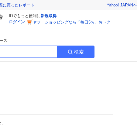
Yahoo! JAPAN
ヘ
実際に買ったレポート
IDでもっと便利に
新規取得
ログイン
ヤフーショッピングなら「毎日5％」おトク
ース
検索
た。