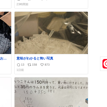
返
リ
い
23時間前
信
ポ
い
数
ス
ね
ト
数
数
お客
意味がわかると怖い写真
いで助
13
158
873
返
リ
い
ス付い
1日前
信
ポ
い
すか
数
ス
ね
線、ブ
ト
数
数