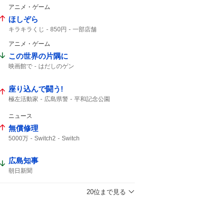
アニメ・ゲーム
ほしぞら
キラキラくじ
850円
一部店舗
無くなり次第終了
シルバニア
アニメ・ゲーム
シルバニアファミリー
この世界の片隅に
映画館で
はだしのゲン
座り込んで闘う!
極左活動家
広島県警
平和記念公園
座り込んで
広島市中区
入場規制
ニュース
無償修理
5000万
Switch2
Switch
広島知事
朝日新聞
20位まで見る