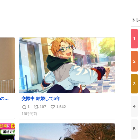
ト
1
2
3
の方
交際中 結婚して5年
もう
4
1
107
1,542
返
リ
い
16時間前
信
ポ
い
数
ス
ね
5
ト
数
数