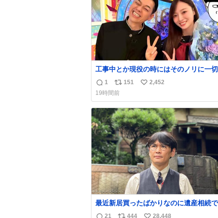
工事中とか現役の時にはそのノリに一切
てなかった1番の「設楽の女」が卒業し
1
151
2,452
返
リ
い
を現しはじめてて大好き🥲🥲 設楽さん
19時間前
も良い🥲 #梅澤美波
信
ポ
い
数
ス
ね
ト
数
数
最近新居買ったばかりなのに遺産相続で
らっちゃった長男
21
444
28,448