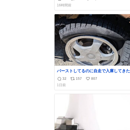
返
リ
い
16時間前
信
ポ
い
数
ス
ね
ト
数
数
バーストしてるのに自走で入庫してきた
さん バーストしたならその場で動かな
32
157
807
返
リ
い
け呼んで下さい😰 保険にロードサービ
1日前
てて金銭負担も無いんですから これで走る
信
ポ
い
と、壊さなくていい所まで壊しちゃいま
数
ス
ね
ら 実際、外装ダメージ、ABSセンサ断
ト
数
レーキホースも傷入っちゃってます…
数