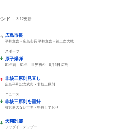
レンド
3:12
更新
広島市長
平和宣言
広島市長 平和宣言
第二次大戦
広島の原爆
口を揃えて
日本国憲法
2000年
NHK
スポーツ
原子爆弾
81年前
81年
世界初の
8月6日 広島
非核三原則見直し
広島平和記念式典
非核三原則
ニュース
非核三原則を堅持
核兵器のない世界
堅持しており
唯一の戦争被爆国
NPT
非核三原則
天翔乱姫
フッダイ
デップー