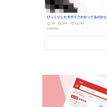
びっくりしたモザイクかかってるのかと
た
24
147
12,792
返
リ
い
19時間前
信
ポ
い
数
ス
ね
ト
数
数