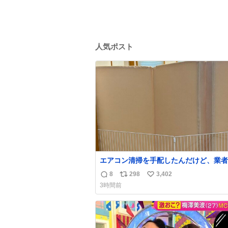
人気ポスト
エアコン清掃を手配したんだけど、業者
にめっちゃ吠えるから隔離した。これで
8
298
3,402
返
リ
い
安心だ。
3時間前
信
ポ
い
数
ス
ね
ト
数
数