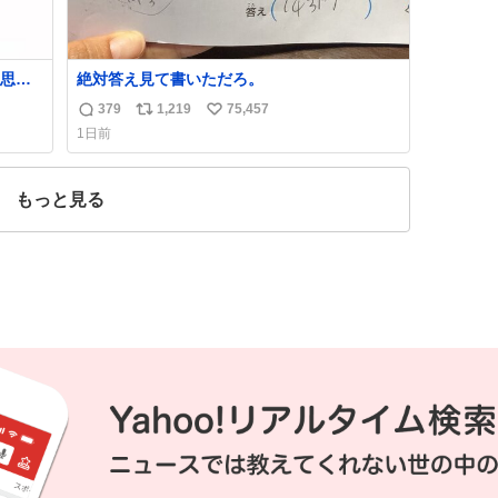
思っ
絶対答え見て書いただろ。
379
1,219
75,457
返
リ
い
1日前
信
ポ
い
数
ス
ね
ト
数
もっと見る
数