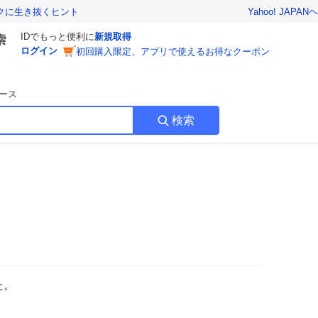
Yahoo! JAPAN
ヘ
トクに生き抜くヒント
IDでもっと便利に
新規取得
ログイン
初回購入限定、アプリで使えるお得なクーポン
ース
検索
た。