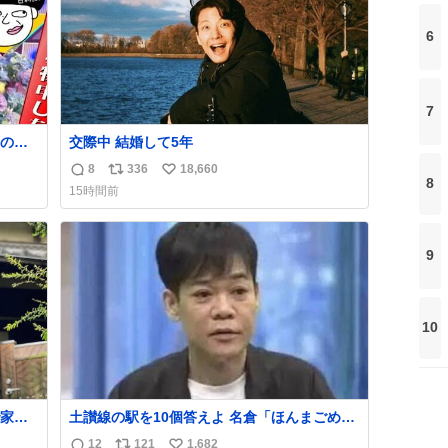
6
7
のっ
交際中 結婚して5年
て頭角
8
336
18,660
返
リ
い
の返し
8
15時間前
信
ポ
い
数
ス
ね
ト
数
9
数
10
家も
土讃線の駅を10個答えよ 名倉「ほんまごめ
ん、」 ↑正解（御免駅）
12
121
1,682