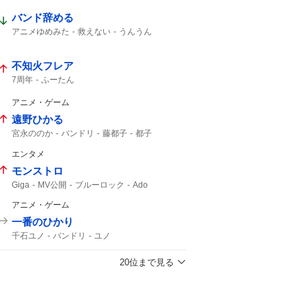
バンド辞める
アニメゆめみた
救えない
うんうん
不知火フレア
7周年
ふーたん
アニメ・ゲーム
遠野ひかる
宮永ののか
バンドリ
藤都子
都子
エンタメ
モンストロ
Giga
MV公開
ブルーロック
Ado
Adoさん
MV
アニメ・ゲーム
一番のひかり
千石ユノ
バンドリ
ユノ
20位まで見る