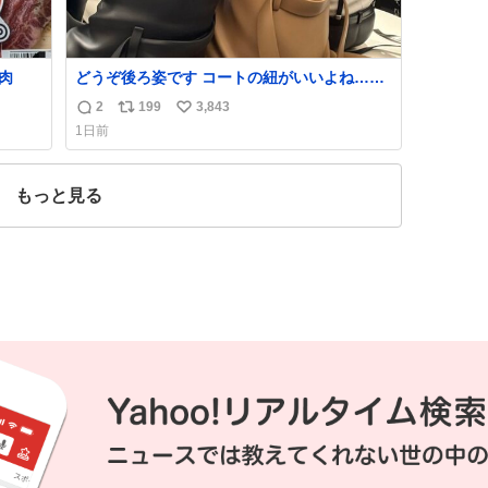
肉
どうぞ後ろ姿です コートの紐がいいよね…そ
して腰が細い
2
199
3,843
返
リ
い
1日前
信
ポ
い
数
ス
ね
ト
数
もっと見る
数