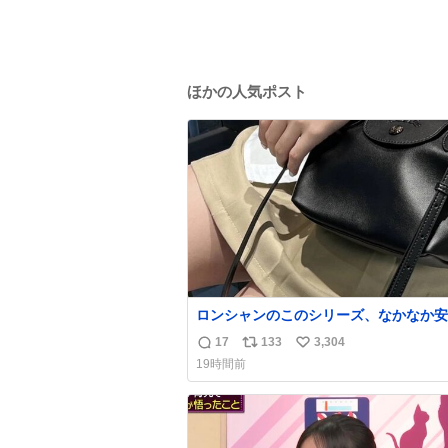
ほかの人気ポスト
ロンシャンのこのシリーズ、なかなか安
らないのにセール価格になってる🖤✨レ
17
133
3,304
返
リ
い
なのが反則級にかわいい。持ってるだけ
19時間前
ーデが格上げされる。
信
ポ
い
数
ス
ね
ト
数
数