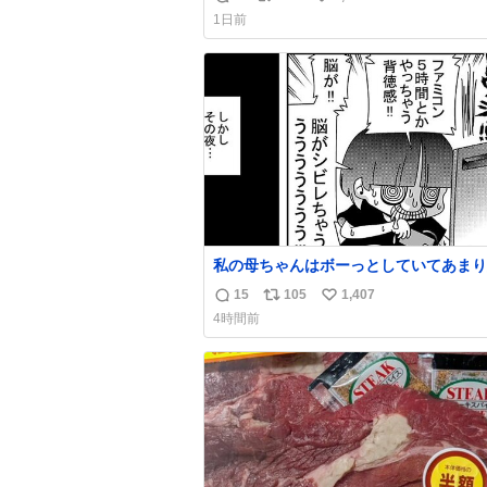
返
リ
い
嬉しい
1日前
信
ポ
い
数
ス
ね
ト
数
数
私の母ちゃんはボーっとしていてあまり
い事を気にしません。優秀な人の多い現
15
105
1,407
返
リ
い
価値観から見ると、あまり優秀な母親で
4時間前
いかもしれません。でも、だからこそ、
信
ポ
い
そういう母親が大好きです。今も昔もす
数
ス
ね
リラックスします。「優秀」と「良い」
ト
数
なんですよね。 1/2
数