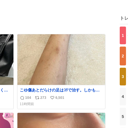
ト
1
2
3
くな
こゆ傷あとだらけの足はｺﾘで治す。しかも白
ザー
くなる。
4
104
273
6,501
返
リ
い
でコ
11時間前
信
ポ
い
数
ス
ね
5
ト
数
数