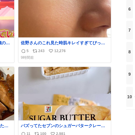
6
7
歳の弟
佐野さんのこれ見た時肌キレイすぎてびっく
りしたし、やはりアイドルって体型･肌管理す
5
243
12,276
8
返
リ
い
ごすぎる
9時間前
信
ポ
い
数
ス
ね
ト
数
9
数
10
たら
バズってたセブンのシュガーバタークレープ
れて
うますぎて7NOWで買い溜め🛒💭
11
100
2,981