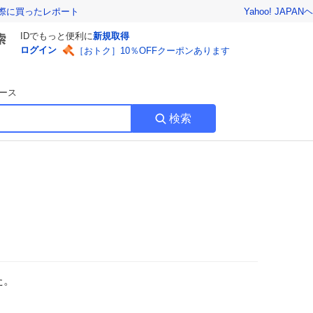
Yahoo! JAPAN
ヘ
実際に買ったレポート
IDでもっと便利に
新規取得
ログイン
［おトク］10％OFFクーポンあります
ース
検索
た。