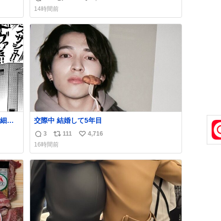
返
リ
い
14時間前
信
ポ
い
数
ス
ね
ト
数
数
細か
交際中 結婚して5年目
代の
3
111
4,716
返
リ
い
はな
16時間前
私は
信
ポ
い
ごく
数
ス
ね
は別
ト
数
数