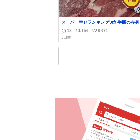
スーパー幸せランキング3位 半額の赤身
18
154
6,071
返
リ
い
1日前
信
ポ
い
数
ス
ね
ト
数
数