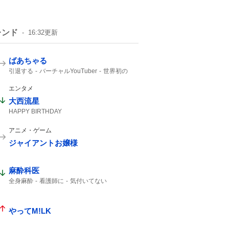
レンド
16:32
更新
ばあちゃる
引退する
バーチャルYouTuber
世界初の
VTuber
2017年
エンタメ
大西流星
HAPPY BIRTHDAY
アニメ・ゲーム
ジャイアントお嬢様
麻酔科医
全身麻酔
看護師に
気付いてない
やってM!LK