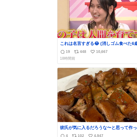
これは名言すぎる😂 (消しゴム食べた6
を思い出しながら)
19
448
10,667
返
リ
い
18時間前
信
ポ
い
数
ス
ね
ト
数
数
彼氏が気に入るだろうな〜と思って作っ
想像の何倍も美味しい美味しい言ってく
4
102
4,947