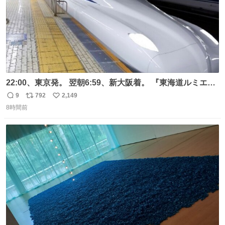
22:00、東京発。 翌朝6:59、新大阪着。 『東海道ルミエー
ルエクスプレス』が今夜、初運行！ 岐阜羽島駅で夜を越す
9
792
2,149
返
リ
い
東海道新幹線。寝台列車じゃないのに、朝まで新幹線とい
8時間前
信
ポ
い
う、なんだか特別体験😉 #TRAINTRIP #東海道ルミエール
数
ス
ね
エクスプレス
ト
数
数