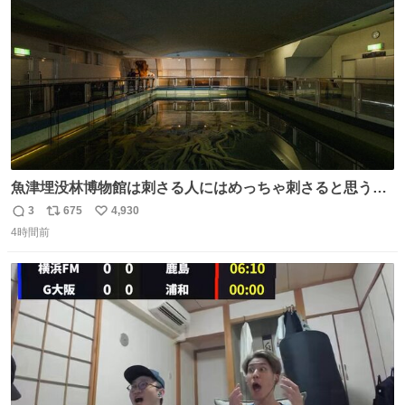
数
魚津埋没林博物館は刺さる人にはめっちゃ刺さると思う施
設 無人になった時の雰囲気が凄まじかった
3
675
4,930
返
リ
い
4時間前
信
ポ
い
数
ス
ね
ト
数
数