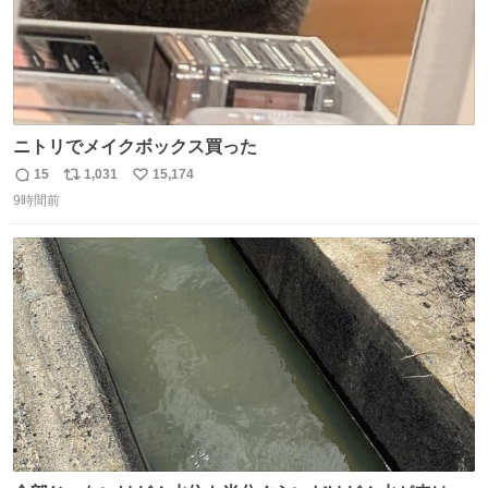
ニトリでメイクボックス買った
15
1,031
15,174
返
リ
い
9時間前
信
ポ
い
数
ス
ね
ト
数
数