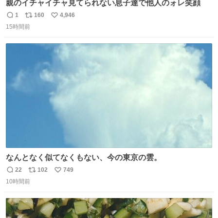
親のイチャイチャ見てられない息子達で他人のォレ笑顔
1
160
4,946
返
リ
い
15時間前
信
ポ
い
数
ス
ね
ト
数
数
なんとなく似てなくもない、今の東京の雲。
22
102
749
返
リ
い
10時間前
信
ポ
い
数
ス
ね
ト
数
数