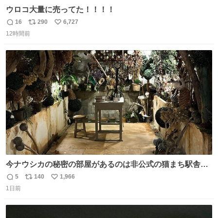
ウロコ大量に売ってた！！！！
16
290
6,727
返
リ
い
12時間前
信
ポ
い
数
ス
ね
ト
数
数
今ナウシカの秘密の部屋があるのは非公式の猫まち駅舎だ
けだもんね。本物が欲しいね
5
140
1,966
返
リ
い
1日前
信
ポ
い
数
ス
ね
ト
数