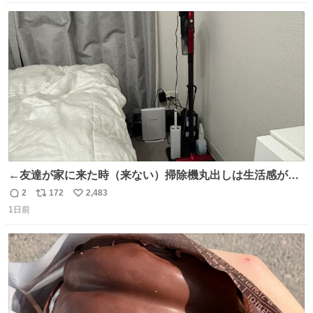
数
ス
ね
ト
数
数
←友達が家に来た時（来ない）掃除機丸出しは生活感が出
てかっこ悪いなぁ →せや
2
172
2,483
返
リ
い
1日前
信
ポ
い
数
ス
ね
ト
数
数