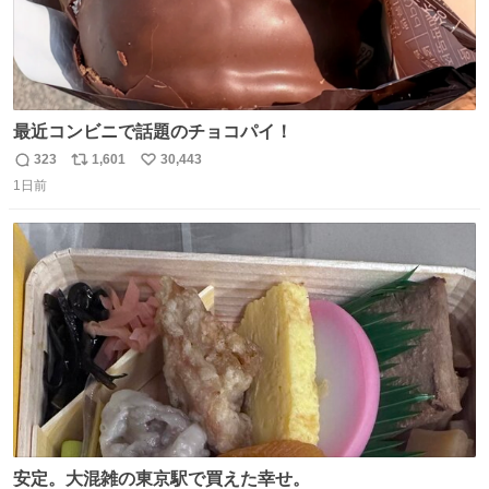
最近コンビニで話題のチョコパイ！
323
1,601
30,443
返
リ
い
1日前
信
ポ
い
数
ス
ね
ト
数
数
安定。大混雑の東京駅で買えた幸せ。