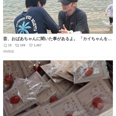
昔、おばあちゃんに聞いた事があるよ。 「カイちゃんをい
じめると、アイツが海から上がって来るぞ。」って。
10
109
1,467
返
リ
い
9時間前
信
ポ
い
数
ス
ね
ト
数
数