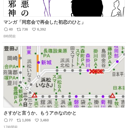
マンガ「同窓会で再会した初恋のひと」
40
736
6,392
返
リ
い
8時間前
信
ポ
い
数
ス
ね
ト
数
数
さすがと言うか、もうアホなのかと
77
1,006
3,460
返
リ
い
17時間前