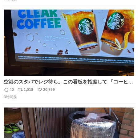
信
ポ
い
数
ス
ね
ト
数
数
空港のスタバでレジ待ち。この看板を指差して 「コーヒー
苦手な人コーヒー飲まないよ！」て叫び続けてる子供いて
40
1,018
20,799
返
リ
い
吹き出しそうwお母さんお疲れ様です。
8時間前
信
ポ
い
数
ス
ね
ト
数
数