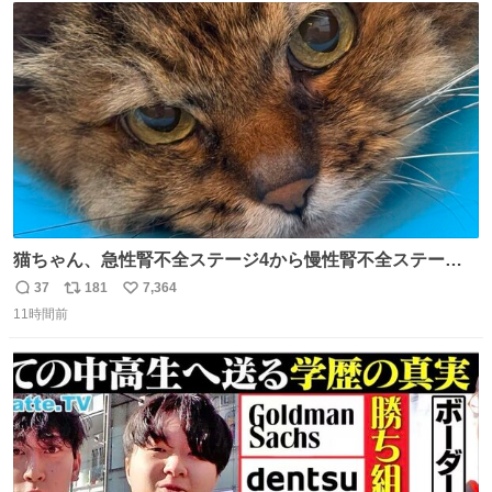
ト
数
数
猫ちゃん、急性腎不全ステージ4から慢性腎不全ステージ2
になりました😭点滴も週一で大丈夫になった… このままだ
37
181
7,364
返
リ
い
と2、3日持たないって言われたのが嘘みたい…本当に嬉し
11時間前
信
ポ
い
い😭😭😭頑張ってくれてありがとう😭😭😭 嬉しくて帰り
数
ス
ね
道泣きながら歩いてたら向こうから来た人にすごい顔され
ト
数
数
た🫠