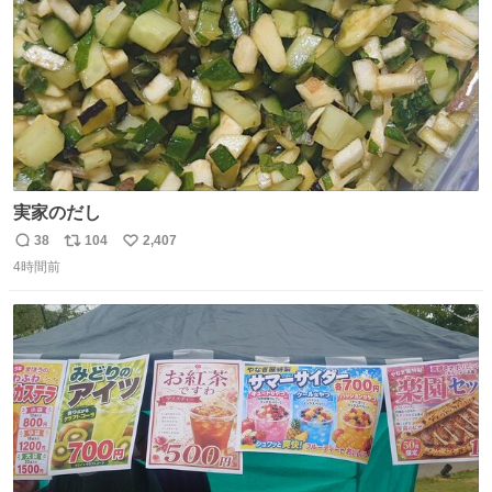
実家のだし
38
104
2,407
返
リ
い
4時間前
信
ポ
い
数
ス
ね
ト
数
数