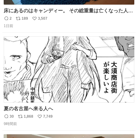
床にあるのはキャンディー。 その総重量は亡くなった人と
同等の重さだそうです。 鑑賞者は一つ持ち帰れますが、亡
2
189
3,507
返
リ
い
くなった人の一部を持ち帰っているような感覚になりまし
1日前
信
ポ
い
た。 勇気を出して口に入れたら、ハッカ味😳✨ #ポーラ美
数
ス
ね
術館
ト
数
数
夏の名古屋へ来る人へ
30
1,868
7,749
返
リ
い
9時間前
信
ポ
い
数
ス
ね