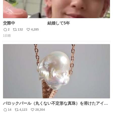
交際中 結婚して5年
2
132
4,285
返
リ
い
1日前
信
ポ
い
数
ス
ね
ト
数
数
バロックパール（丸くない不定形な真珠）を溶けたアイス
や飴玉、雲、アヒルに見立ててジュエリーデザイナー、
14
4,123
28,304
返
リ
い