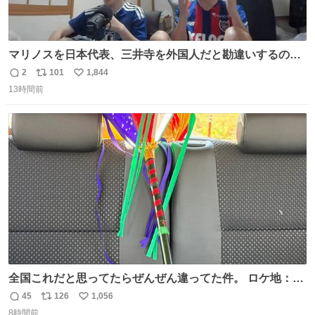
マリノスを日本代表、三井寺を外国人だと勘違いするのお
もろくて爽
2
101
1,844
返
リ
い
13時間前
信
ポ
い
数
ス
ね
ト
数
数
全国これだと思ってたらぜんぜん違ってた件。 ロケ地：広
島
45
126
1,056
返
リ
い
8時間前