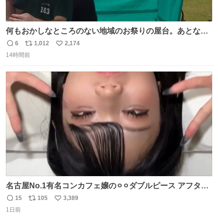
何もおかしなところのない地域のお祭りの屋台。あとなん
か割と聞き馴染みのあるBGMが流れてます #関広見まつり
6
1,012
2,174
返
リ
い
#関広見まつり2026
14時間前
信
ポ
い
数
ス
ね
ト
数
数
名古屋No.1有名コンカフェ嬢の⚪︎⚪︎ダブルピース アフター
で毎回これしてくれたらそりゃ通うわw
15
105
3,389
返
リ
い
1日前
信
ポ
い