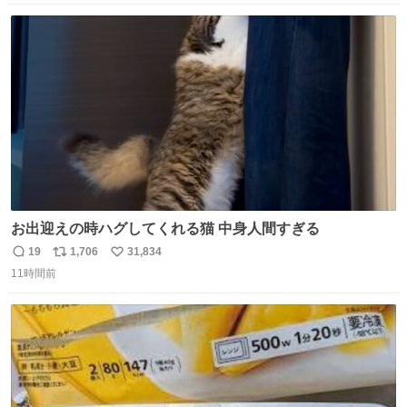
数
ス
ね
ト
数
数
お出迎えの時ハグしてくれる猫 中身人間すぎる
19
1,706
31,834
返
リ
い
11時間前
信
ポ
い
数
ス
ね
ト
数
数