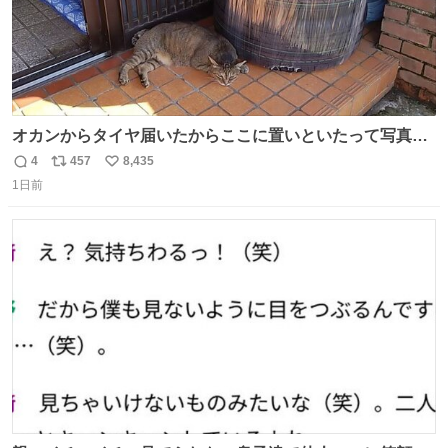
オカンからタイヤ届いたからここに置いといたって写真送
られてきたけど明らかに猫が邪魔くさそうな顔してて草
4
457
8,435
返
リ
い
1日前
信
ポ
い
数
ス
ね
ト
数
数