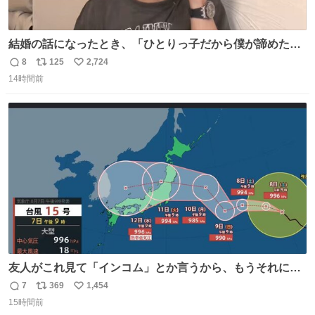
結婚の話になったとき、「ひとりっ子だから僕が諦めた瞬
間に一族が潰える」「死ぬとき1人とか嫌」だから結婚願
8
125
2,724
返
リ
い
望は"ある"って答えたものの、結局「（結婚は）向いてね
14時間前
信
ポ
い
ぇのかもしれない」で締める北山くん、きっといろいろ考
数
ス
ね
えて言葉を選んで、まるく収めてくれたんだなと思った
ト
数
数
友人がこれ見て「インコム」とか言うから、もうそれにし
か見えなくなっちゃった。
7
369
1,454
返
リ
い
15時間前
信
ポ
い