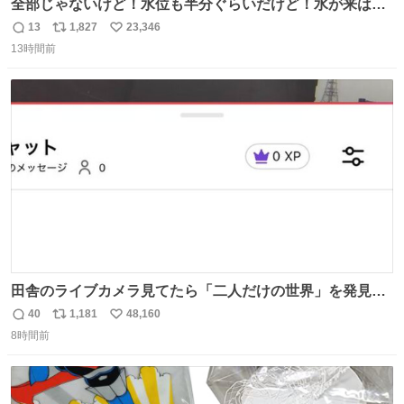
全部じゃないけど！水位も半分ぐらいだけど！水が来はじ
めたよ！！！ 作業してくれた方々ありがとーーー
13
1,827
23,346
返
リ
い
ー！！！！！！！！！！！！！！！！！！！！！！！！！
13時間前
信
ポ
い
！
数
ス
ね
ト
数
数
田舎のライブカメラ見てたら「二人だけの世界」を発見し
た
40
1,181
48,160
返
リ
い
8時間前
信
ポ
い
数
ス
ね
ト
数
数