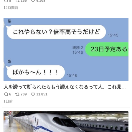
5
166
4,108
返
リ
い
12時間前
信
ポ
い
数
ス
ね
ト
数
数
人を誘って断られたらもう誘えなくなるって人、これ見て
元気出してほしい
6
709
31,851
返
リ
い
1日前
信
ポ
い
数
ス
ね
ト
数
数