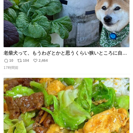
老柴犬って、もうわざとかと思うくらい狭いところに自ら
はまりにいくじゃないですか？ 今朝ガーデニングしてる飼
10
104
2,464
返
リ
い
い主の間にはまってきて、最高に可愛かった♥️
17時間前
信
ポ
い
数
ス
ね
ト
数
数