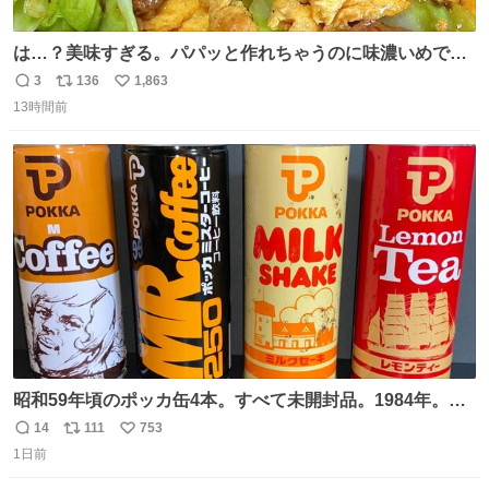
は…？美味すぎる。パパッと作れちゃうのに味濃いめで満
足感エグいの天才だろ🥹
3
136
1,863
返
リ
い
13時間前
信
ポ
い
数
ス
ね
ト
数
数
昭和59年頃のポッカ缶4本。すべて未開封品。1984年。P
マーク。昭和レトロ！
14
111
753
返
リ
い
1日前
信
ポ
い
数
ス
ね