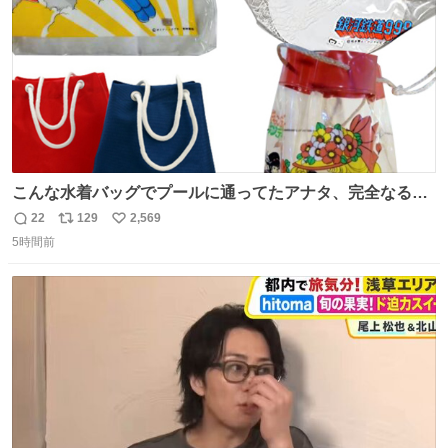
こんな水着バッグでプールに通ってたアナタ、完全なる同
世代（笑） #70年代 #80年代 #昭和レトロ
22
129
2,569
返
リ
い
5時間前
信
ポ
い
数
ス
ね
ト
数
数