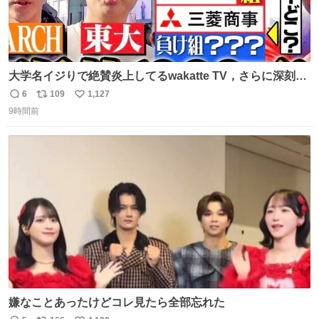
大学名イジりで絶賛炎上してるwakatte TV，さらに深刻な
問題はこっちでは？ ・都内の特定企業に入るのを極度に推
6
109
1,127
返
リ
い
奨し，それ以外の地域で堅実に生きるのを周縁化する ・恋
9時間前
信
ポ
い
愛にかまけ，「陽キャラ」として振る舞うのを極端に中心
数
ス
ね
化する ・院生が研究環境を求め他大学に移るのを批判する
ト
数
数
過去例↓
嫌なことあったけどコレ見たら全部忘れた