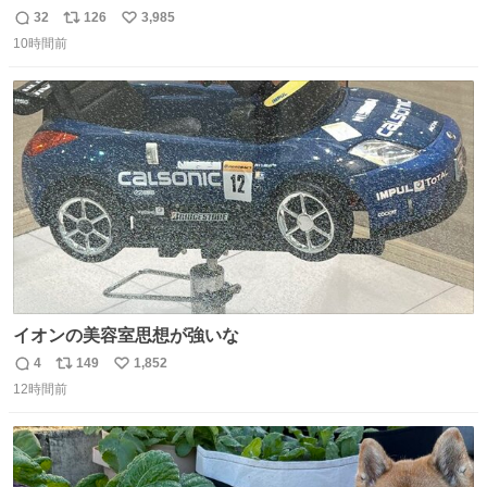
32
126
3,985
返
リ
い
10時間前
信
ポ
い
数
ス
ね
ト
数
数
イオンの美容室思想が強いな
4
149
1,852
返
リ
い
12時間前
信
ポ
い
数
ス
ね
ト
数
数