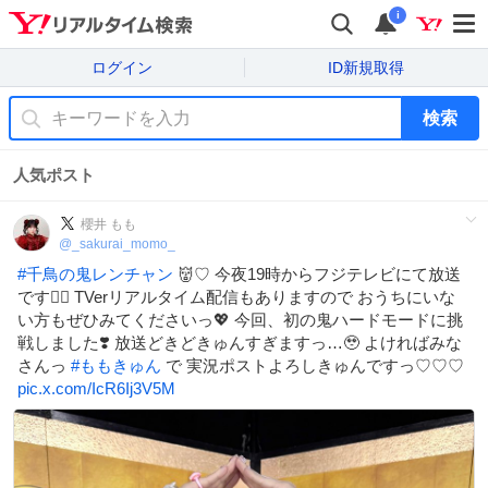
i
ログイン
ID新規取得
検索
人気ポスト
櫻井 もも
@
_sakurai_momo_
#
千鳥の鬼レンチャン
👹♡ 今夜19時からフジテレビにて放送
です❤️‍🔥 TVerリアルタイム配信もありますので おうちにいな
い方もぜひみてくださいっ💖 今回、初の鬼ハードモードに挑
戦しました❣️ 放送どきどきゅんすぎますっ…🥹 よければみな
さんっ
#
ももきゅん
で 実況ポストよろしきゅんですっ♡♡♡
pic.x.com/IcR6Ij3V5M