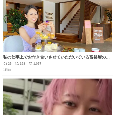
ト
数
数
私の仕事上でお付き合いさせていただいている富裕層の社
長さん達は、こんな事しない。 こんな自慢は一切しない
25
198
1,057
返
リ
い
し、なんなら表に出てこない。 自分に自信がない半端モン
1日前
信
ポ
い
はブランドで自分を飾りキラキラ自慢をする。 #折田楓
数
ス
ね
#merchu
ト
数
数