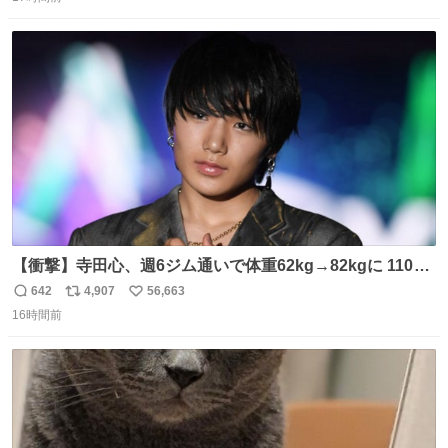
信
ポ
い
数
ス
ね
ト
数
数
【衝撃】寺田心、週6ジム通いで体重62kg→82kgに 110kg
のベンチプレス持ち上げる姿披露
642
4,907
56,663
返
リ
い
news.livedoor.com/article/detail… 元々自重のみだった
16時間前
信
ポ
い
が、更に筋肉を大きくするためジム通いを開始。筋肉増量
数
ス
ね
のためおにぎり10個、ゼリー飲料3～4本、パスタと毎日4
ト
数
数
千kcalオーバーの食事を摂取し、増量したという。