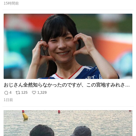
Ben Choi 蔡俊文さんの作品。
15時間前
信
ポ
い
instagram.com/bcjoaillerie/
数
ス
ね
ト
数
数
おじさん全然知らなかったのですが、この宮地すみれさん
（日向坂46）はマリサポだったのですね。 カメラ目線でに
4
125
1,329
返
リ
い
っこりしていただいたので撮影したものの、全然誰だか知
1日前
信
ポ
い
りませんでした。 マリサポらしいのでこれからは名前覚え
数
ス
ね
ます！！
ト
数
数