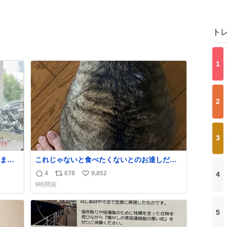
ト
1
2
3
ます
これじゃないと食べたくないとのお達しだっ
の神対
たので、しっぽ置き場係になっている
4
678
9,852
4
返
リ
い
られ
9時間前
信
ポ
い
数
ス
ね
ト
数
5
数