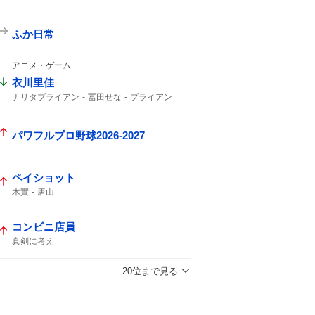
ふか日常
アニメ・ゲーム
衣川里佳
ナリタブライアン
冨田せな
ブライアン
ウマ娘
一般男性
パワフルプロ野球2026-2027
ペイショット
木實
唐山
コンビニ店員
真剣に考え
20位まで見る