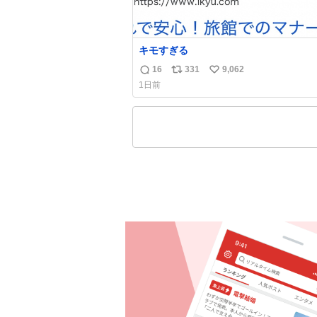
キモすぎる
16
331
9,062
返
リ
い
1日前
信
ポ
い
数
ス
ね
ト
数
数