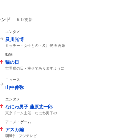
レンド
6:12
更新
エンタメ
及川光博
ミッチー
女性との
及川光博 再婚
一般女性
幼稚園の運動会
一般の方と
動物
俳優として
56歳
猫の日
世界猫の日
幸せでありますように
今日は何の日?
ニュース
山中伸弥
エンタメ
なにわ男子 藤原丈一郎
東京ドーム主催
なにわ男子の
楽天イーグルス
東京ドームで
なにわ男子
アニメ・ゲーム
東京ドーム
アスカ編
朝9時
フジテレビ