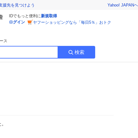
Yahoo! JAPAN
ヘ
支援先を見つけよう
IDでもっと便利に
新規取得
ログイン
ヤフーショッピングなら「毎日5％」おトク
ース
検索
た。