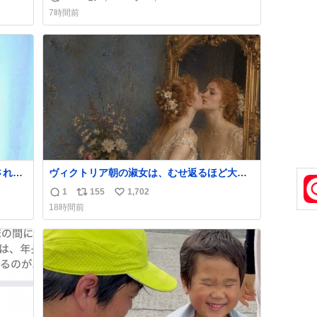
返
リ
い
7時間前
信
ポ
い
数
ス
ね
ト
数
数
ヴィクトリア朝の淑女は、むせ返るほど大量
ス
の香水を身につけるものではないとされてい
1
155
1,702
返
リ
い
た。それでも香水は、髪や肌の手入れと同じ
18時間前
くらい、ヴィクトリア朝の女性達の美容習慣
信
ポ
い
に欠かせないものだった。 当時の香水は、現
数
ス
ね
在私たちが知る香水よりも単純な組成で、そ
ト
数
の大部分は薔薇、菫、ベルガモット、
数