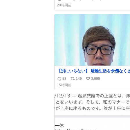
返
リ
い
20時間前
信
ポ
い
数
ス
ね
ト
数
数
【別にいらない】 避難生活を余儀なくされて
いる子どもたちのためにヒカキンボック
53
149
3,695
返
リ
い
1000個を寄付させていただきました
15時間前
信
ポ
い
数
ス
ね
ト
数
数