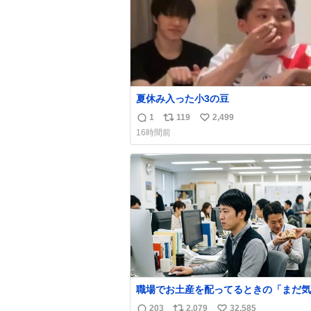
夏休み入った小3の豆
1
119
2,499
返
リ
い
16時間前
信
ポ
い
数
ス
ね
ト
数
数
職場でお土産を配ってるときの「まだ気
てませんよ」的な演技が毎回シンドい。
203
2,079
32,585