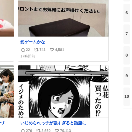
6
7
罰ゲームかな
22
741
4,581
返
リ
い
8
17時間前
信
ポ
い
数
ス
ね
ト
数
9
数
10
づい
いじめられっ子が強すぎると話題に
276
3,650
70,113