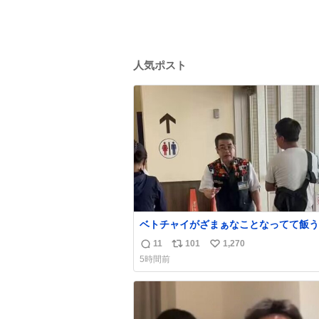
人気ポスト
ベトチャイがざまぁなことなってて飯う
ぎる〜〜〜！！！！！！！！ 店員さん
11
101
1,270
返
リ
い
応によって先頭並んでたのに列からハブ
5時間前
てたwwwwwwwwwwww
信
ポ
い
数
ス
ね
ト
数
数