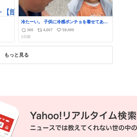
冷たーい。 子供に冷感ポンチョを着せてあげ
たら大はしゃぎで喜んでくれました。 こんな
366
4,007
59,499
返
リ
い
素敵な代物を提供してくれた山口県の恩師に
1日前
感謝。
信
ポ
い
数
ス
ね
ト
数
もっと見る
数