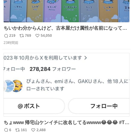
ちいかわ分からんけど、古本屋だけ属性が名前になってる
のはどういうこと？
219
769
54,050
返
リ
い
23時間前
信
ポ
い
数
ス
ね
ト
数
数
ちょwww 帰宅山ケンイチに改名してるwwww😂😂😂 #Tシ
ャツが乾くまで #松山ケンイチ
6
161
2,488
返
リ
い