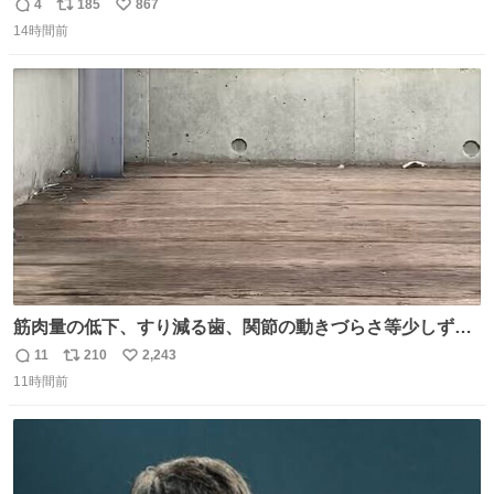
四隅をハサミで切り落とし、やすりがけすればミニチュア
4
185
867
返
リ
い
食器ができます。 底にストローをカットしたものを接着し
14時間前
信
ポ
い
塗装すれば茶碗になります。素材が塩化ビニルなので接着
数
ス
ね
剤や塗料は対応したものを使うと良いです。 透明はそのま
ト
数
数
までも使えます。
筋肉量の低下、すり減る歯、関節の動きづらさ等少しずつ
現れる変化。 ごはんを細かくすることで #風花 の歯に代わ
11
210
2,243
返
リ
い
るよ。サプリを食べてもらうことで筋肉や関節をサポート
11時間前
信
ポ
い
しようね 風花が無理なく続けられる範囲で、高齢のステー
数
ス
ね
ジまで頑張ってきたその身体も風花の意思も大切にしてい
ト
数
数
くよ #徳山動物園