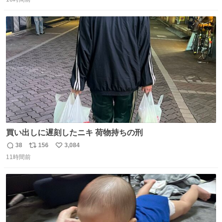
信
ポ
い
数
ス
ね
ト
数
数
買い出しに遅刻したニキ 荷物持ちの刑
38
156
3,084
返
リ
い
11時間前
信
ポ
い
数
ス
ね
ト
数
数