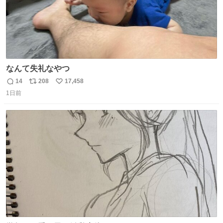
なんて失礼なやつ
14
208
17,458
返
リ
い
1日前
信
ポ
い
数
ス
ね
ト
数
数