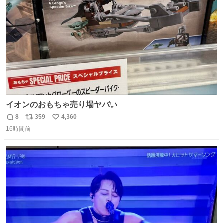
数
イオンのおもちゃ売り場ヤバい
8
359
4,360
返
リ
い
16時間前
信
ポ
い
数
ス
ね
ト
数
数