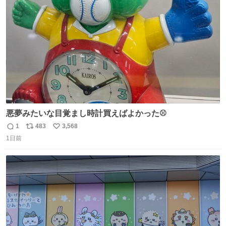
ト
数
数
悪夢みたいな目覚まし時計買えばよかった⚾
1
483
3,568
返
リ
い
1日前
信
ポ
い
数
ス
ね
ト
数
数