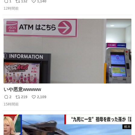
いですが、もっと小さいプラスチックのクリップです。 バ
1
132
1,140
返
リ
い
ネは使いやすいように強度を調整してあるはず。
12時間前
信
ポ
い
数
ス
ね
ト
数
数
いや悪意wwwww
2
219
2,109
返
リ
い
15時間前
信
ポ
い
数
ス
ね
ト
数
数