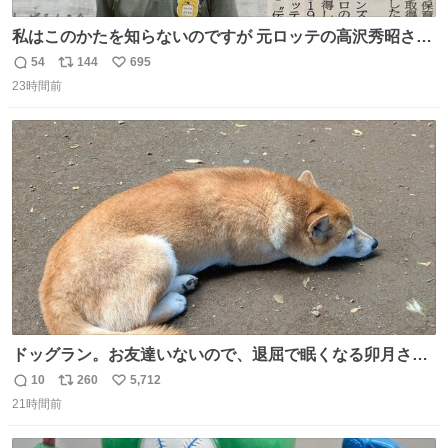
私はこのかたを知らないのですが 元ロッテの高沢秀昭さん
現在67才 保育士として活躍✨ 「タウンニュース」より #
54
144
695
返
リ
い
ロッテ #高沢秀昭 さん
23時間前
信
ポ
い
数
ス
ね
ト
数
数
ドッグラン。お友達いないので、退屈で眠くなる卯月さ
ん。 #柴犬卯月
10
260
5,712
返
リ
い
21時間前
信
ポ
い
数
ス
ね