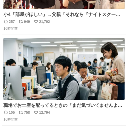
小4「部屋がほしい」→父親「それなら『ナイトスクー
プ』に言え！無理やろけどな…」
257
949
21,702
返
リ
い
oricon.co.jp/news/2472553/f… ⠀ 「父の部屋を奪いたい」
16時間前
信
ポ
い
小学4年生と妹が登場。自宅の2階には部屋が4つあるの
数
ス
ね
に、父が2部屋使い、姉妹は1部屋。文句を言うと「ナイト
ト
数
数
スクープに改造してもらえ！無理やろけどな」と
職場でお土産を配ってるときの「まだ気づいてませんよ」
的な演技が毎回シンドい。
105
758
12,794
返
リ
い
16時間前
信
ポ
い
数
ス
ね