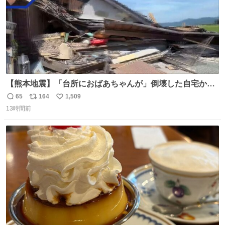
【熊本地震】「台所におばあちゃんが」倒壊した自宅から
孫が救出 地震発生時、台所で夕食の準備をしていた祖母の
65
164
1,509
返
リ
い
「助けて」という声。祖母を背負い、助け出した孫が「命
13時間前
信
ポ
い
があったのは奇跡」と当時の状況を語った。
数
ス
ね
ト
数
数