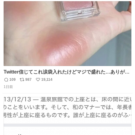
はり全線が通れないとキツイですね。 こういう時は、地元
ト
数
数
民が支えましょ。
Twitter信じてこれ涙袋入れたけどマジで盛れた…ありがと
う…
109
987
19,114
返
リ
い
1日前
信
ポ
い
数
ス
ね
ト
数
数