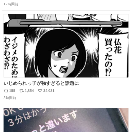
12時間前
信
ポ
い
数
ス
ね
ト
数
数
いじめられっ子が強すぎると話題に
155
1,854
34,031
返
リ
い
3時間前
信
ポ
い
数
ス
ね
ト
数
数