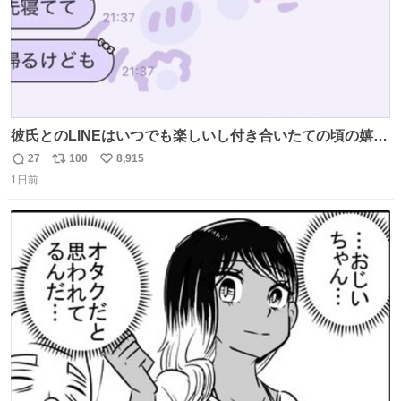
彼氏とのLINEはいつでも楽しいし付き合いたての頃の嬉し
かったLINEは無限にあるけど(同棲前は1日で各50通くらい
27
100
8,915
返
リ
い
送りあってたし)最近嬉しかったのはこれ
1日前
信
ポ
い
数
ス
ね
ト
数
数