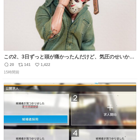
この2、3日ずっと頭が痛かったんだけど、気圧のせいかし
ら…
20
141
1,422
返
リ
い
15時間前
信
ポ
い
数
ス
ね
ト
数
数