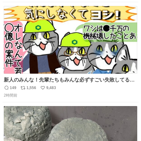
💧 #田舎者あるある #秋田犬のいる暮らし #明日に続く
数
ス
ね
ト
数
数
新人のみんな！先輩たちもみんな必ずすごい失敗してるか
ら、ちいさいことは気にしなくてヨシ！ #現場猫
149
1,556
9,483
返
リ
い
2時間前
信
ポ
い
数
ス
ね
ト
数
数