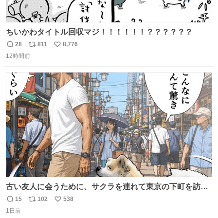
ちいかわタイトル回収マジ！！！！！！？？？？？？
28
811
8,776
返
リ
い
12時間前
信
ポ
い
数
ス
ね
ト
数
数
古い友人に会うために、サクラを連れて東京の下町を訪れ
た昌兵衛さん✨田舎とのギャップに驚きつつ、果たして無
15
102
538
返
リ
い
事に友人との再会を果たすことが出来るでしょうか…⁉️😳
1日前
信
ポ
い