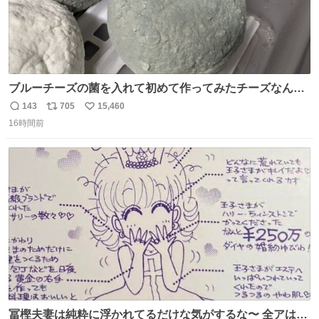
ブルーチーズの菌を入れて初めて作ってみたチーズなんだ
けど 本能でちょっとヤバいと思っちゃう見た目だな
143
705
15,460
返
リ
い
16時間前
信
ポ
い
数
ス
ね
ト
数
数
冨樫夫妻は純粋に浮かれてるだけな気がするな〜 全アはこ