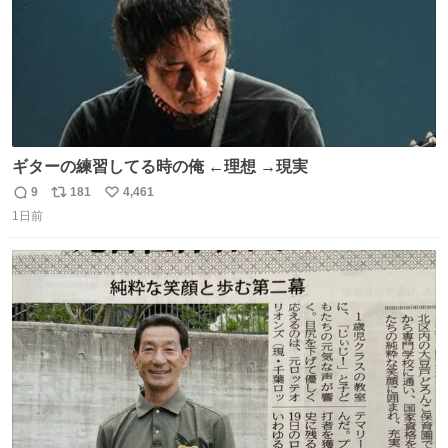
ギターの練習してる時の俺 ←理想 →現実
9
181
4,461
返
リ
い
1日前
信
ポ
い
数
ス
ね
ト
数
数