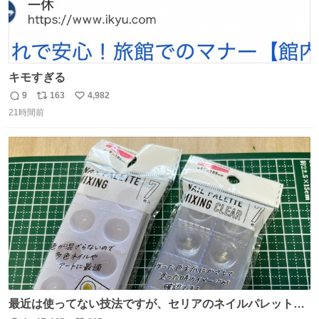
キモすぎる
9
163
4,982
返
リ
い
21時間前
信
ポ
い
数
ス
ね
ト
数
数
最近は使ってない技法ですが、セリアのネイルパレットの