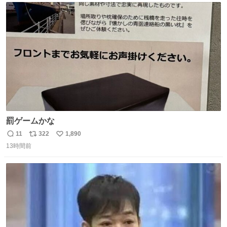
ト
数
数
罰ゲームかな
11
322
1,890
返
リ
い
13時間前
信
ポ
い
数
ス
ね
ト
数
数