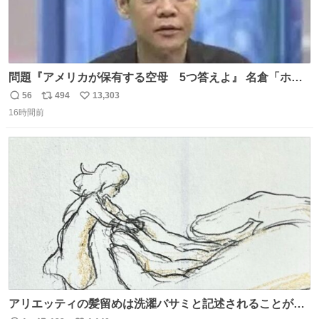
問題『アメリカが保有する空母 5つ答えよ』 名倉「ホン
マごめん、日本」
56
494
13,303
返
リ
い
16時間前
信
ポ
い
数
ス
ね
ト
数
数
アリエッティの髪留めは洗濯バサミと記述されることが多