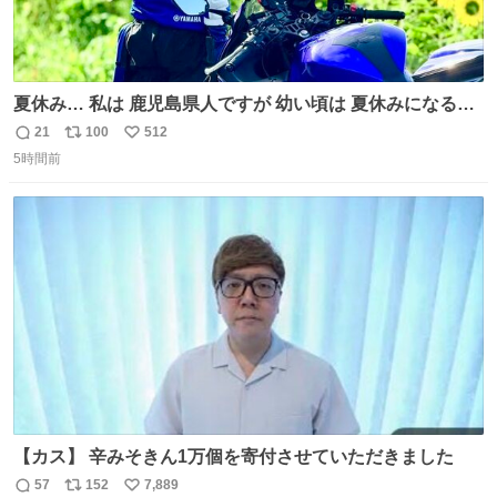
夏休み… 私は 鹿児島県人ですが 幼い頃は 夏休みになると
母の郷… 山梨へ遊びに行くのが楽しみでした 母の実家へ 1
21
100
512
返
リ
い
ヶ月近く泊まって … … 今の私は 医療従事者 お盆休み？ﾅﾆ
5時間前
信
ポ
い
ｿﾚｵｲｼｲﾉ?(笑 … … 子どもの頃 山梨で見た ひまわり畑の風
数
ス
ね
景 淡い記憶 そんな思い出の風景… ありますか？
ト
数
数
【カス】 辛みそきん1万個を寄付させていただきました
57
152
7,889
返
リ
い