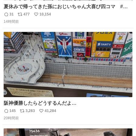
夏休みで帰ってきた孫におじいちゃん大喜び四コマ #四
コマ漫画 #Web漫画 #漫画が読めるハッシュタグ
31
477
10,154
返
リ
い
14時間前
信
ポ
い
数
ス
ね
ト
数
数
阪神優勝したらどうするんだよ…
145
3,283
41,284
返
リ
い
20時間前
信
ポ
い
数
ス
ね
ト
数