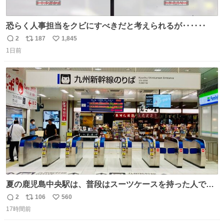
恐らく人事担当をクビにすべきだと考えられるが‥‥‥
2
187
1,845
返
リ
い
1日前
信
ポ
い
数
ス
ね
ト
数
数
夏の鹿児島中央駅は、普段はスーツケースを持った人で溢
れています。 しかし、今日の夕方では、1〜2人しか見ませ
2
106
560
返
リ
い
んでした。 近くの『みやげ横丁』も、お客さんが少なかっ
17時間前
信
ポ
い
たです。 九州新幹線は新水俣駅駅まで復旧しましたが、や
数
ス
ね