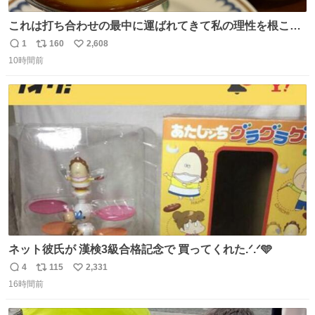
これは打ち合わせの最中に運ばれてきて私の理性を根こそ
ぎ奪い去ったプリンの写真です。
1
160
2,608
返
リ
い
10時間前
信
ポ
い
数
ス
ね
ト
数
数
ネット彼氏が 漢検3級合格記念で 買ってくれた.ᐟ.ᐟ🩵
4
115
2,331
返
リ
い
16時間前
信
ポ
い
数
ス
ね