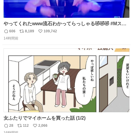
やってくれたwww流石わかってらっしゃる🤣🤣🤣 #Mステ
#西川貴教
606
8,189
109,742
返
リ
い
14時間前
信
ポ
い
数
ス
ね
ト
数
数
女ふたりでマイホームを買った話 (1/2)
28
112
2,066
返
リ
い
16時間前