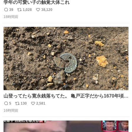
学年の可愛い子の触覚大体これ
39
1,028
38,120
返
リ
い
18時間前
信
ポ
い
数
ス
ね
ト
数
数
山登ってたら寛永銭落ちてた。 亀戸正字だから1670年頃に
鋳造されたもの。
5
130
2,581
返
リ
い
16時間前
信
ポ
い
数
ス
ね
ト
数
数