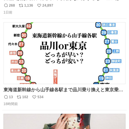
こに自分の市場価値的なものを上乗せするので、 すっぴん
268
1,136
24,897
返
リ
い
＆寝起きのボサボサ頭でも「今日も可愛いね」が止まらな
1日前
信
ポ
い
い。放っておくと永遠に髪撫でてきて作業進まない()
数
ス
ね
156cm40kg、年中日焼け止めとお友達の私より綺麗な手や
ト
数
数
めてもろて とか言う
東海道新幹線から山手線各駅まで品川乗り換えと東京乗り
換え。どっちが早いか？どっちが安いか？を調べてみた。
13
102
534
返
リ
い
数字は早い方の駅からの所要時間。駅名色分けは運賃が安
18時間前
信
ポ
い
い方で色分け。赤白抜き＝品川 青白抜き＝東京。黒字は
数
ス
ね
運賃が同じ。→
ト
数
数