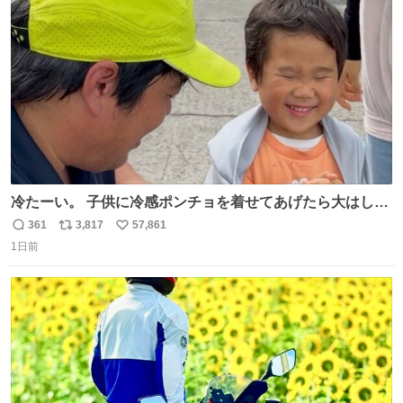
ト
数
数
冷たーい。 子供に冷感ポンチョを着せてあげたら大はしゃ
ぎで喜んでくれました。 こんな素敵な代物を提供してくれ
361
3,817
57,861
返
リ
い
た山口県の恩師に感謝。
1日前
信
ポ
い
数
ス
ね
ト
数
数