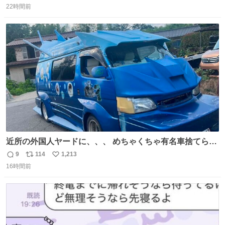
22時間前
信
ポ
い
数
ス
ね
ト
数
数
近所の外国人ヤードに、、、 めちゃくちゃ有名車捨てられ
てました😭 外装ぼろぼろだし、、 中も何にも残ってない
9
114
1,213
返
リ
い
し、、 可哀想に😢😢 今まで数十年お疲れ様でした、、 #バ
16時間前
信
ポ
い
ニング #当時 #廃車 #勿体無い
数
ス
ね
ト
数
数