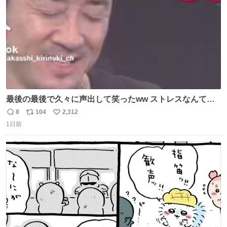
最後の最後で久々に声出して笑ったww ストレスなんて笑
って吹き飛ばせ！！ #水曜日のダウンタウン #大友康平
8
104
2,312
返
リ
い
1日前
信
ポ
い
数
ス
ね
ト
数
数