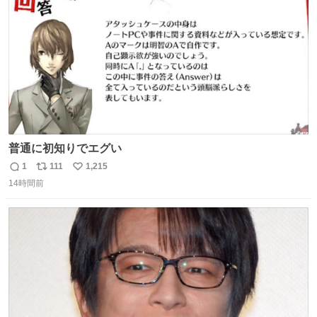
数
普通に初知りでエグい
1
111
1,215
返
リ
い
14時間前
信
ポ
い
数
ス
ね
ト
数
数