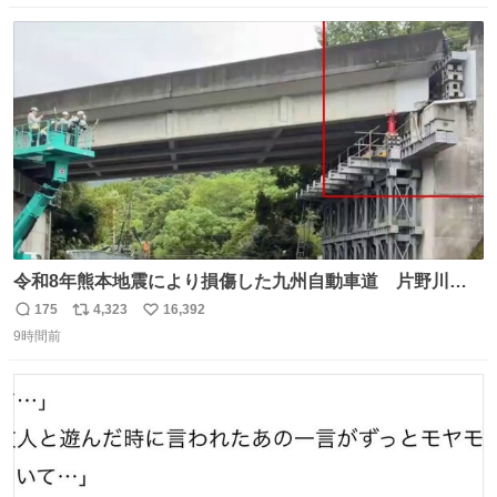
数
ス
ね
ト
数
数
令和8年熊本地震により損傷した九州自動車道 片野川橋
（下り線）の復旧作業を行っています。 タイムラプス動画
175
4,323
16,392
返
リ
い
で、段差が生じた橋桁をジャッキアップしている様子をご
9時間前
信
ポ
い
紹介します。 引き続き、早期復旧に向けて着実に工事を進
数
ス
ね
めてまいります。 #NEXCO西日本 #熊本地震
ト
数
数