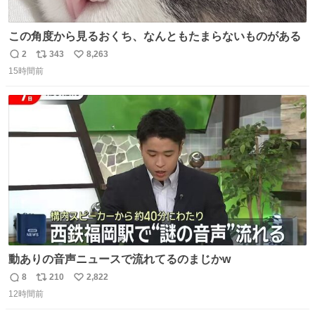
この角度から見るおくち、なんともたまらないものがある
2
343
8,263
返
リ
い
15時間前
信
ポ
い
数
ス
ね
ト
数
数
動ありの音声ニュースで流れてるのまじかw
8
210
2,822
返
リ
い
12時間前
信
ポ
い
数
ス
ね