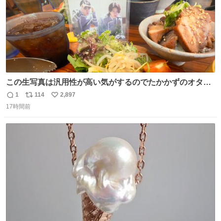
この生写真は汎用性が高い気がするのでたかかずのオタク
は絶対買った方が良いw
1
114
2,897
返
リ
い
17時間前
信
ポ
い
数
ス
ね
ト
数
数