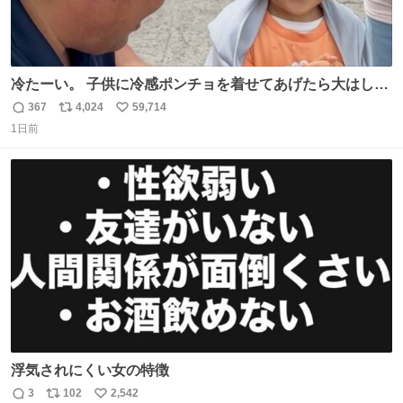
冷たーい。 子供に冷感ポンチョを着せてあげたら大はしゃ
ぎで喜んでくれました。 こんな素敵な代物を提供してくれ
367
4,024
59,714
返
リ
い
た山口県の恩師に感謝。
1日前
信
ポ
い
数
ス
ね
ト
数
数
浮気されにくい女の特徴
3
102
2,542
返
リ
い