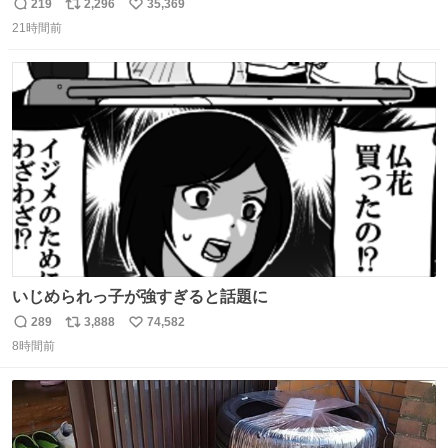
的な演技が毎回シンドい。
219
2,296
35,369
返
リ
い
21時間前
信
ポ
い
数
ス
ね
ト
数
数
いじめられっ子が強すぎると話題に
289
3,888
74,582
返
リ
い
8時間前
信
ポ
い
数
ス
ね
ト
数
数