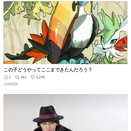
ト
数
数
この子どうやってここまできたんだろう？
1
361
4,240
返
リ
い
22時間前
信
ポ
い
数
ス
ね
ト
数
数