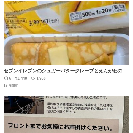
ト
数
数
セブンイレブンのシュガーバタークレープとえんがわの寿
司を探している人へ！ シュガーバタークレープは目黒、品
6
448
1,960
返
リ
い
川、蒲田、渋谷、川崎、横浜、鶴見、九州の一部エリア限
19時間前
信
ポ
い
定商品で8月5日に発注が終了したため店舗に置いてあると
数
ス
ね
ころ少ないですが見つけたら即買いです🤩❣️
ト
数
数