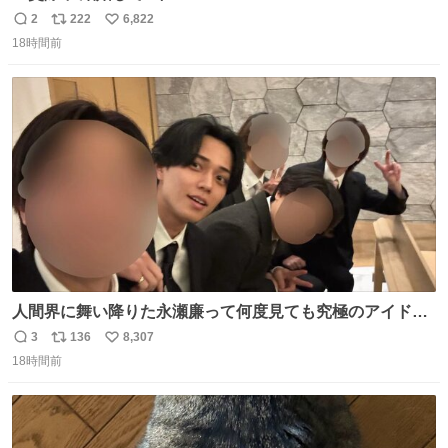
2
222
6,822
返
リ
い
18時間前
信
ポ
い
数
ス
ね
ト
数
数
人間界に舞い降りた永瀬廉って何度見ても究極のアイドル
過ぎてずっと味する。美味い。
3
136
8,307
返
リ
い
18時間前
信
ポ
い
数
ス
ね
ト
数
数