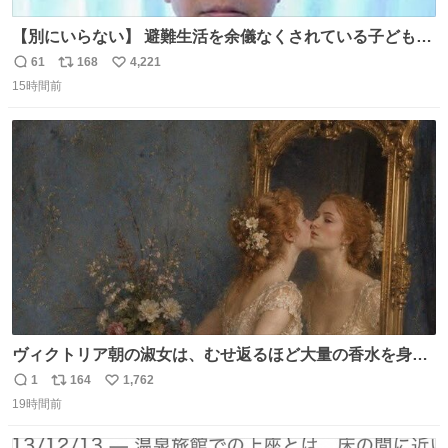
【別にいらない】 避難生活を余儀なくされている子どもた
ちのためにヒカキンボックス1000個を寄付させていただき
61
168
4,221
返
リ
い
ました
15時間前
信
ポ
い
数
ス
ね
ト
数
数
ヴィクトリア朝の淑女は、むせ返るほど大量の香水を身に
つけるものではないとされていた。それでも香水は、髪や
1
164
1,762
返
リ
い
肌の手入れと同じくらい、ヴィクトリア朝の女性達の美容
19時間前
信
ポ
い
習慣に欠かせないものだった。 当時の香水は、現在私たち
数
ス
ね