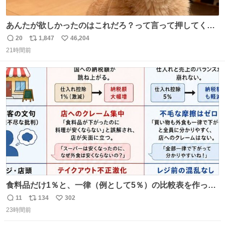
あんたが欲しかったのはこれだろ？って言って押してくれ
た手形がコチラ
20
1,847
46,204
返
リ
い
21時間前
信
ポ
い
数
ス
ね
ト
数
数
食料品だけ1％と、一律（例として5％）の比較表を作って
みました。 参考になるかと思います。
11
134
302
返
リ
い
23時間前
信
ポ
い
数
ス
ね