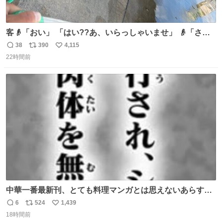
客👴「おい」 「はい??あ、いらっしゃいませ」 👴「さっ
きからずっと水出しっぱなしでもったいないだろ」 「静電
38
390
4,115
返
リ
い
気を逃がし、熱くなった地面の温度を下げ、引火事故の防
22時間前
信
ポ
い
止の為必要な作業です」 👴「水不足の昨今にもったいない
数
ス
ね
ことをするな!!」 それでは歌います、聞いてください 「井
ト
数
数
戸水」
中華一番最新刊、とても料理マンガとは思えないあらすじ
の書き出ししてて最高
6
524
1,439
返
リ
い
18時間前
信
ポ
い