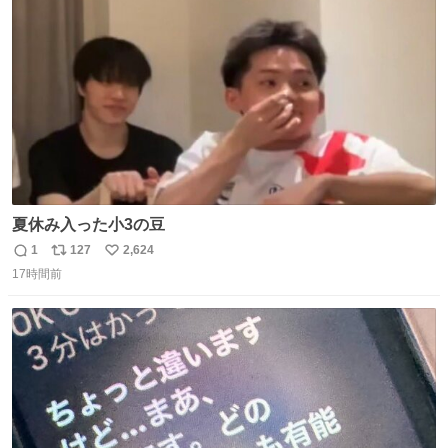
ト
数
数
夏休み入った小3の豆
1
127
2,624
返
リ
い
17時間前
信
ポ
い
数
ス
ね
ト
数
数