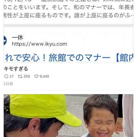
が知る香水よりも単純な組成で、その大部分は薔薇、菫、
ト
数
数
ベルガモット、
キモすぎる
17
350
9,440
返
リ
い
1日前
信
ポ
い
数
ス
ね
ト
数
数