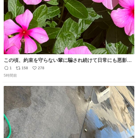
この頃、約束を守らない輩に騙され続けて日常にも悪影響
が出てきて仕事も出来ずでストレスマックス。 解決には断
1
158
278
返
リ
い
ち切るのみ。 そんな時に美しい光景は救いの刻です。 人様
5時間前
信
ポ
い
に迷惑をかける人間の神経には理解が出来ないし理解する
数
ス
ね
気もない。 実直に生きる！ 今日も嘘に負けずに頑張りま
ト
数
数
す。 #LUNE #約束