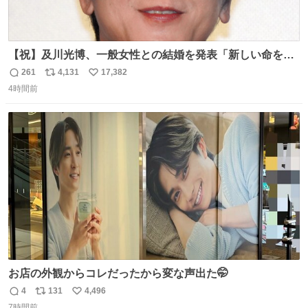
【祝】及川光博、一般女性との結婚を発表「新しい命を授
かっております」 news.livedoor.com/lite/article_d…
261
4,131
17,382
返
リ
い
「私、及川光博はこの度、交際しておりました方と入籍い
4時間前
信
ポ
い
たしました。また、新しい命を授かっております」「今後
数
ス
ね
も変わらず俳優として、ミッチーとして、努力し精進して
ト
数
数
参ります」とつづった。
お店の外観からコレだったから変な声出た🤭
4
131
4,496
返
リ
い
7時間前