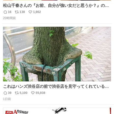
松山千春さんの『お前、自分が強い女だと思うか？』の一
言で… 中森明菜さんが思わず本音をこぼす瞬間😭
16
138
1,902
返
リ
い
20時間前
信
ポ
い
数
ス
ね
ト
数
数
これはハンズ渋谷店の前で渋谷店を見守ってくれている
「くつろ木」。
39
5,100
55,938
返
リ
い
1日前
信
ポ
い
数
ス
ね
ト
数