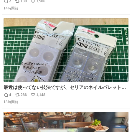
ツ、ありがとう、いい塩レです
2
130
3,506
返
リ
い
14時間前
信
ポ
い
数
ス
ね
ト
数
数
最近は使ってない技法ですが、セリアのネイルパレットの
四隅をハサミで切り落とし、やすりがけすればミニチュア
4
286
1,148
返
リ
い
食器ができます。 底にストローをカットしたものを接着し
18時間前
信
ポ
い
塗装すれば茶碗になります。素材が塩化ビニルなので接着
数
ス
ね
剤や塗料は対応したものを使うと良いです。 透明はそのま
ト
数
数
までも使えます。