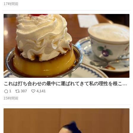
17時間前
信
ポ
い
数
ス
ね
ト
数
数
これは打ち合わせの最中に運ばれてきて私の理性を根こそ
ぎ奪い去ったプリンの写真です。
1
307
4,141
返
リ
い
15時間前
信
ポ
い
数
ス
ね
ト
数
数