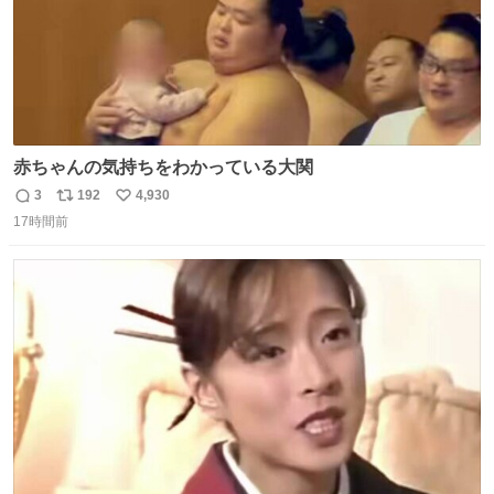
赤ちゃんの気持ちをわかっている大関
3
192
4,930
返
リ
い
17時間前
信
ポ
い
数
ス
ね
ト
数
数