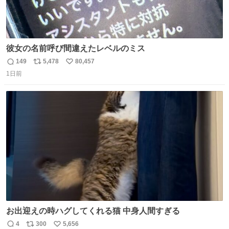
彼女の名前呼び間違えたレベルのミス
149
5,478
80,457
返
リ
い
1日前
信
ポ
い
数
ス
ね
ト
数
数
お出迎えの時ハグしてくれる猫 中身人間すぎる
4
300
5,656
返
リ
い