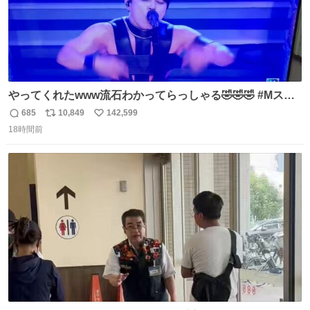
やってくれたwww流石わかってらっしゃる🤣🤣🤣 #Mステ
#西川貴教
685
10,849
142,599
返
リ
い
18時間前
信
ポ
い
数
ス
ね
ト
数
数