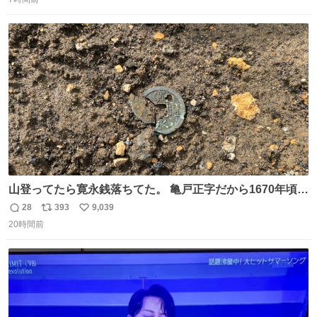
信
ポ
い
数
ス
ね
ト
数
数
山登ってたら寛永銭落ちてた。 亀戸正字だから1670年頃に
鋳造されたもの。
28
393
9,039
返
リ
い
20時間前
信
ポ
い
数
ス
ね
ト
数
数