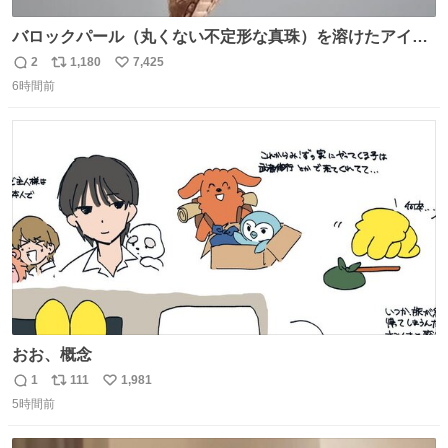
バロックパール（丸くない不定形な真珠）を溶けたアイス
や飴玉、雲、アヒルに見立ててジュエリーデザイナー、
2
1,180
7,425
返
リ
い
Ben Choi 蔡俊文さんの作品。
6時間前
信
ポ
い
instagram.com/bcjoaillerie/
数
ス
ね
ト
数
数
おお、概念
1
111
1,981
返
リ
い
5時間前
信
ポ
い
数
ス
ね