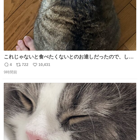
これじゃないと食べたくないとのお達しだったので、しっ
ぽ置き場係になっている
4
722
10,431
返
リ
い
9時間前
信
ポ
い
数
ス
ね
ト
数
数