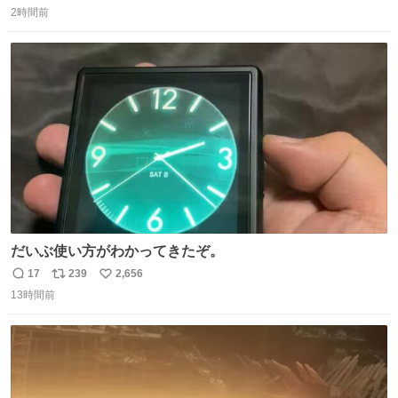
2時間前
信
ポ
い
数
ス
ね
ト
数
数
だいぶ使い方がわかってきたぞ。
17
239
2,656
返
リ
い
13時間前
信
ポ
い
数
ス
ね
ト
数
数