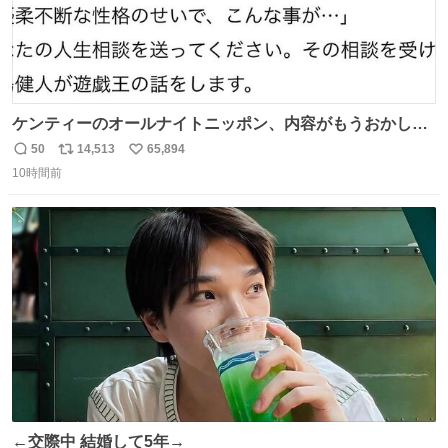
ケンティーのオールナイトニッポン、内容がもうおかしい
#中島健人ANN
50
14,513
65,894
返
リ
い
10時間前
信
ポ
い
数
ス
ね
ト
数
数
←交際中 結婚して5年→