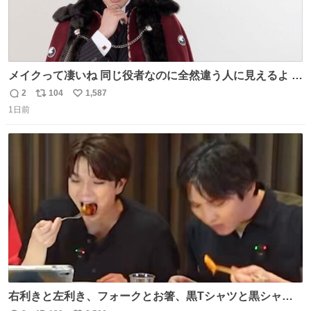
メイクって凄いね 同じ役者なのに全然違う人に見えるよ #
仮面ライダーマイス #ブルーロック
2
104
1,587
返
リ
い
1日前
信
ポ
い
数
ス
ね
ト
数
数
右利きと左利き、フォークとお箸、黒Tシャツと黒シャ