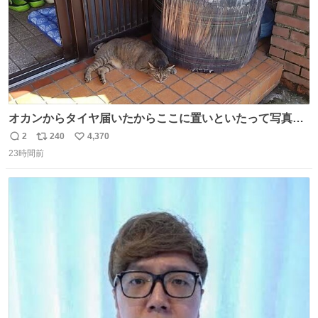
オカンからタイヤ届いたからここに置いといたって写真送
られてきたけど明らかに猫が邪魔くさそうな顔してて草
2
240
4,370
返
リ
い
23時間前
信
ポ
い
数
ス
ね
ト
数
数