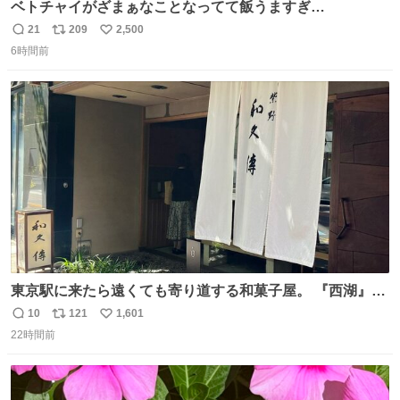
ベトチャイがざまぁなことなってて飯うますぎ
る〜〜〜！！！！！！！！ 店員さんの神対応によって先頭
21
209
2,500
返
リ
い
並んでたのに列からハブられてたwwwwwwwwwwww
6時間前
信
ポ
い
数
ス
ね
ト
数
数
東京駅に来たら遠くても寄り道する和菓子屋。 『西湖』と
いう笹に包まれ、蓮根の粉で出来た生菓子がたまらなく美
10
121
1,601
返
リ
い
味しい。 笹の香りと和三盆の風味、蓮粉のもちもちと特徴
22時間前
信
ポ
い
ある食感は唯一無二。
数
ス
ね
ト
数
数