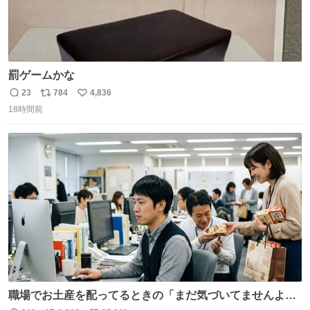
罰ゲームかな
23
784
4,836
返
リ
い
18時間前
信
ポ
い
数
ス
ね
ト
数
数
職場でお土産を配ってるときの「まだ気づいてませんよ」