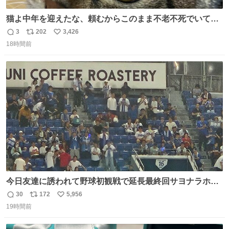
猫よ中年を迎えたな、頼むからこのまま不老不死でいてく
れ…と願ってから、いや人間の家族が死に絶えて猫だけこ
3
202
3,426
返
リ
い
の世に置いていくなんてひどいことはできない…と思って
18時間前
信
ポ
い
から、猫のこの可愛さと愛嬌なら未来永劫ほかの人間に可
数
ス
ね
愛がられて困ることもなかろうなと思ったのでやっぱり猫
ト
数
数
よ不老不死でいてくれ
今日友達に誘われて野球初観戦で延長最終回サヨナラホー
ムラン見れたんですけど、これが野球ですか？ 鳥肌止まら
30
172
5,956
返
リ
い
んです笑
19時間前
信
ポ
い
数
ス
ね