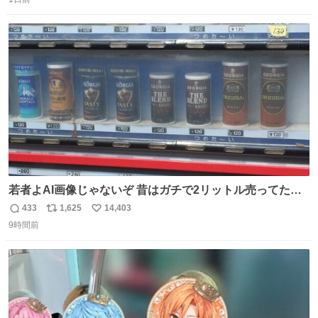
信
ポ
い
数
ス
ね
ト
数
数
若者よAI画像じゃないぞ 昔はガチで2リットル売ってたん
やでw
433
1,625
14,403
返
リ
い
9時間前
信
ポ
い
数
ス
ね
ト
数
数