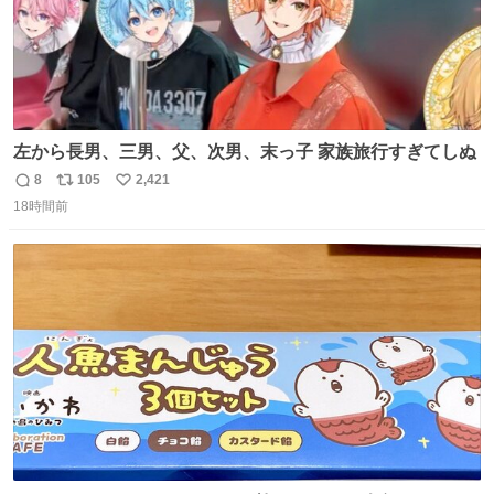
左から長男、三男、父、次男、末っ子 家族旅行すぎてしぬ
8
105
2,421
返
リ
い
18時間前
信
ポ
い
数
ス
ね
ト
数
数