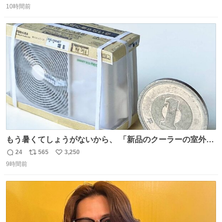
二人で敬礼🫡✨ 暗くて上手く撮れないなぁ…な顔してた
10時間前
信
ポ
い
ら、わざわざ車外に出て来てくださり✨ 「フリー素材なの
数
ス
ね
で載せて大丈夫です！」と自ら言ってくださる親切気さく
ト
数
数
なS運転士さん感謝
もう暑くてしょうがないから、 「新品のクーラーの室外機
のミニチュア」 でも見ていってよ
24
565
3,250
返
リ
い
9時間前
信
ポ
い
数
ス
ね
ト
数
数