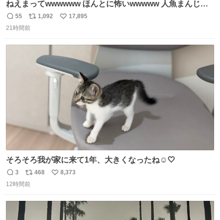
ねえまってwwwwww ほんとに怖いwwwww 人魚まんじゅ
う買ってきたから私も永遠のいのちを…ぐへへ…と思いな
55
1,092
17,895
返
リ
い
がら1つ食べたら 奥歯欠けたんだけど！！！！？？？ しか
21時間前
信
ポ
い
もガッツリ😭 まんじゅうだよ？？？？？？ ガリッて言っ
数
ス
ね
たから何？と思って口から出したら自分の歯wwwwww セ
ト
数
数
イレーンの呪いじゃん😭
そろそろ我が家に来て1年、大きくなったね☺️🤍
3
468
8,373
返
リ
い
12時間前
信
ポ
い
数
ス
ね
ト
数
数