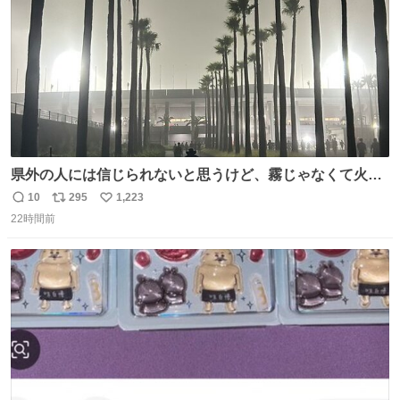
県外の人には信じられないと思うけど、霧じゃなくて火山
灰です🌋 #桜島
10
295
1,223
返
リ
い
22時間前
信
ポ
い
数
ス
ね
ト
数
数