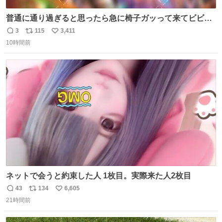
普通に通り過ぎると思ったら急に椅子ガッって来てビビっ
た。そんでまじいい匂い。← #超特急_ESCORT
3
115
3,411
返
リ
い
10時間前
信
ポ
い
数
ス
ね
ト
数
数
ネットで会うと約束した人 1枚目。実際来た人2枚目
43
134
6,605
返
リ
い
21時間前
信
ポ
い
数
ス
ね