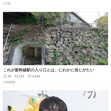
1日前
信
ポ
い
数
ス
ね
ト
数
数
これが新幹線駅の入り口とは、にわかに信じがたい
18
212
2,544
返
リ
い
21時間前
信
ポ
い
数
ス
ね
ト
数
数