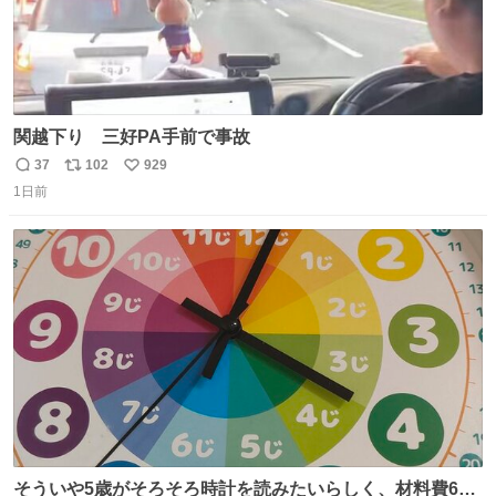
関越下り 三好PA手前で事故
37
102
929
返
リ
い
1日前
信
ポ
い
数
ス
ね
ト
数
数
そういや5歳がそろそろ時計を読みたいらしく、材料費600