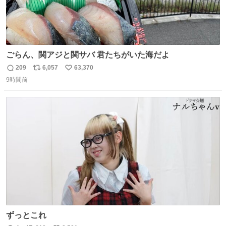
ごらん、関アジと関サバ 君たちがいた海だよ
209
6,057
63,370
返
リ
い
9時間前
信
ポ
い
数
ス
ね
ト
数
数
ずっとこれ