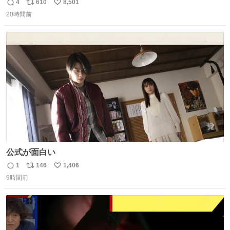
4
610
8,501
返
リ
い
20時間前
信
ポ
い
数
ス
ね
ト
数
数
公式が面白い
1
146
1,406
返
リ
い
9時間前
信
ポ
い
数
ス
ね
ト
数
数