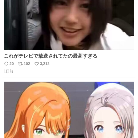
これがテレビで放送されてたの最高すぎる
20
102
3,212
返
リ
い
1日前
信
ポ
い
数
ス
ね
ト
数
数