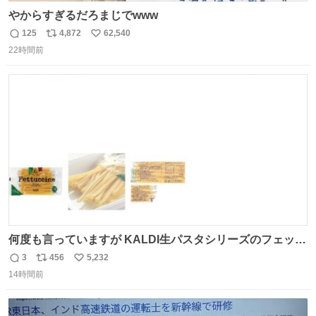
やからすぎるだろまじでwww
125
4,872
62,540
返
リ
い
22時間前
信
ポ
い
数
ス
ね
ト
数
数
何度も言っていますが KALDI生パスタシリーズのフェット
チーネは 真剣(ガチ)で美味いぞ
3
456
5,232
返
リ
い
14時間前
信
ポ
い
数
ス
ね
ト
数