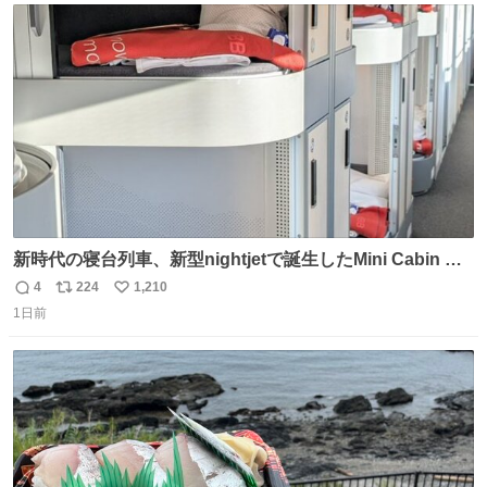
@akmllube0617
ト
数
数
新時代の寝台列車、新型nightjetで誕生したMini Cabin ま
さに走るカプセルホテルといった感じで、一人旅で利用す
4
224
1,210
返
リ
い
るのにはちょうどいい設備。 他の人も言ってましたが、サ
1日前
信
ポ
い
ンライズの後継に欲しい…
数
ス
ね
ト
数
数