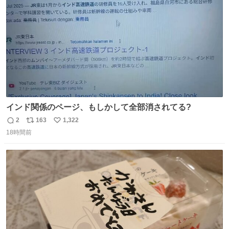
数
インド関係のページ、もしかして全部消されてる?
2
163
1,322
返
リ
い
18時間前
信
ポ
い
数
ス
ね
ト
数
数