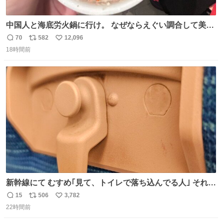
中国人と海底労火鍋に行け。 なぜならえぐい調合して美味
しすぎる ソースを作ってくれるから。
70
582
12,096
返
リ
い
18時間前
信
ポ
い
数
ス
ね
ト
数
数
新幹線にて むすめ｢見て、トイレで落ち込んでる人｣ それに
しか見えなくなった どうしてくれるんだ
15
506
3,782
返
リ
い
22時間前
信
ポ
い
数
ス
ね