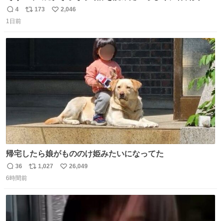
円で作れる知育時計作ってみた！ めっちゃ簡単！ ありがと
4
173
2,046
返
リ
い
う先人！
1日前
信
ポ
い
数
ス
ね
ト
数
数
帰宅したら娘がもののけ姫みたいになってた
36
1,027
26,049
返
リ
い
6時間前
信
ポ
い
数
ス
ね
ト
数
数