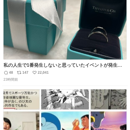
ト
数
数
私の人生で1番発生しないと思っていたイベントが発生し
ました
48
147
22,041
返
リ
い
23時間前
信
ポ
い
数
ス
ね
ト
数
数