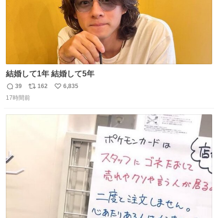
結婚して1年 結婚して5年
39
162
6,835
返
リ
い
17時間前
信
ポ
い
数
ス
ね
ト
数
数