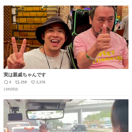
数
ス
ね
ト
数
数
実は親戚ちゃんです
4
259
2,376
返
リ
い
18時間前
信
ポ
い
数
ス
ね
ト
数
数