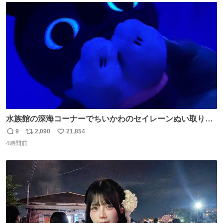
ト
数
数
水族館の深海コーナーでちいかわのセイレーンぬい取り出
したら目光っててビビりました #ちいかわ
9
2,090
21,854
返
リ
い
4時間前
信
ポ
い
数
ス
ね
ト
数
数