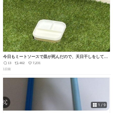
ト
数
数
今日もミートソースで皿が死んだので、天日干しをしてい
ます🍝 ありがとう先人の知恵
13
462
7,231
返
リ
い
1日前
信
ポ
い
数
ス
ね
ト
数
数