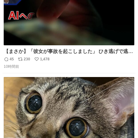
【まさか】「彼女が事故を起こしました」 ひき逃げで逃走
した男、AIの相談履歴で“ウソ発覚” 警察が男のスマホを押
45
230
1,478
返
リ
い
収して解析すると、出頭する前に事故の詳しい状況やどう
10時間前
信
ポ
い
対応すればいいかをAIに相談していたことがわかった。し
数
ス
ね
かし、AIの回答は「正直に警察に話すように」だった。
ト
数
数