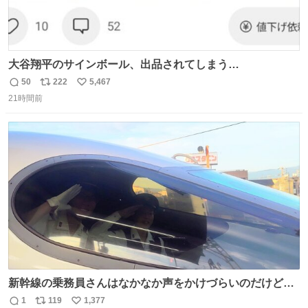
大谷翔平のサインボール、出品されてしまう…
50
222
5,467
返
リ
い
21時間前
信
ポ
い
数
ス
ね
ト
数
数
新幹線の乗務員さんはなかなか声をかけづらいのだけど😅
ルミエールの運転士さん、運転台にカメラマン向けたらお
1
119
1,377
返
リ
い