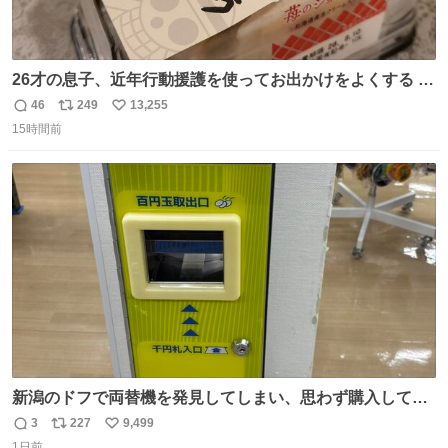
26才の息子、近年行動援護を使ってお出かけをよくする 親
との外出はもう嫌らしい。 中身は小学生位なのに小癪な😅
46
249
13,255
返
リ
い
昨日は夜のショッピングモールに行った 先に寝といてよ❗
15時間前
信
ポ
い
と何度も何度も言い残して。 起きたら冷蔵庫に… ああ、こ
数
ス
ね
れ買いに行ってくれたんだ…😭
ト
数
数
新潟のドフで両替機を発見してしまい、思わず購入してし
まい大阪に発送するイベントが発生
3
227
9,499
返
リ
い
1日前