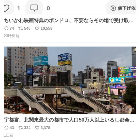
ちいかわ映画特典のボンドロ、不要ならその場で受け取り
辞退すれば良いのに白々しい
74
540
10,558
返
リ
い
23時間前
信
ポ
い
数
ス
ね
ト
数
数
宇都宮、北関東最大の都市で人口50万人以上いるし都会何
だろうなと思っていたら想像以上に都会で興奮した
43
334
3,378
返
リ
い
1日前
信
ポ
い