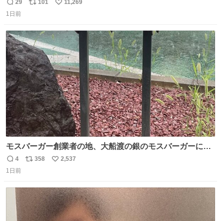
29
101
11,269
返
リ
い
1日前
信
ポ
い
数
ス
ね
ト
数
数
モスバーガー創業者の地、大船渡の銀のモスバーガーに一
礼。
4
358
2,537
返
リ
い
1日前
信
ポ
い
数
ス
ね
ト
数
数