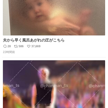
夫から早く風呂あがれの圧がこちら
28
586
37,669
返
リ
い
22時間前
信
ポ
い
数
ス
ね
ト
数
数