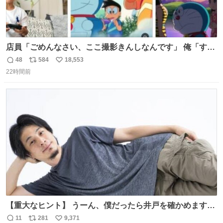
店員「ごめんなさい、ここ撮影きんしなんです」 俺「すみ
ません！すぐ消します」 店員「念のためフォルダから消し
48
584
18,553
返
リ
い
てるところ見せて頂けますか？」 俺「はい…」
22時間前
信
ポ
い
数
ス
ね
ト
数
数
【重大なヒント】 うーん、僕だったら井戸を確かめますけ
どね
11
281
9,371
返
リ
い