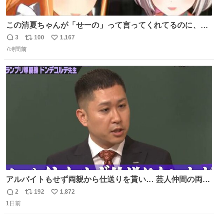
この清夏ちゃんが「せーの」って言ってくれてるのに、一
瞬何かわからず 理解した時に息を飲んでから「じゃん！」
3
100
1,167
返
リ
い
ってしてるリーリヤが可愛い 多分同士はいっぱいいると思
7時間前
信
ポ
い
う
数
ス
ね
ト
数
数
アルバイトもせず両親から仕送りを貰い… 芸人仲間の両親
のスネまでかじる!? ドンデコルテ銀次⚡️ 無料見逃し配信は
2
192
1,872
返
リ
い
こちらから ▶︎abema.go.link/gBLVb ◤しくじり先生
1日前
信
ポ
い
ABEMAにて毎週最新話無料配信中◢ @10000nabe
数
ス
ね