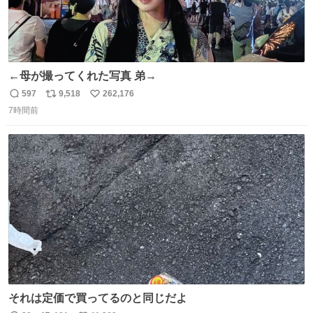
←母が撮ってくれた写真 弟→
597
9,518
262,176
返
リ
い
7時間前
信
ポ
い
数
ス
ね
ト
数
数
それは定価で買ってるのと同じだよ