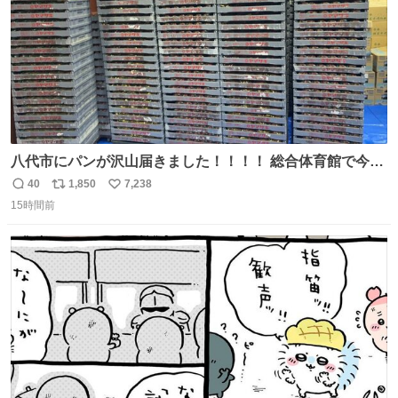
八代市にパンが沢山届きました！！！！ 総合体育館で今配
ってるそうなので、是非取りに行けそうな方は行ってみて
40
1,850
7,238
返
リ
い
ください💪
15時間前
信
ポ
い
数
ス
ね
ト
数
数