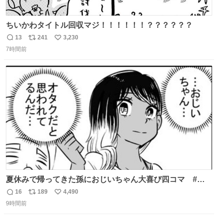
ちいかわタイトル回収マジ！！！！！！？？？？？？
13
241
3,230
返
リ
い
7時間前
信
ポ
い
数
ス
ね
ト
数
数
夏休みで帰ってきた孫におじいちゃん大喜び四コマ #四
コマ漫画 #Web漫画 #漫画が読めるハッシュタグ
16
189
4,490
返
リ
い
9時間前
信
ポ
い
数
ス
ね