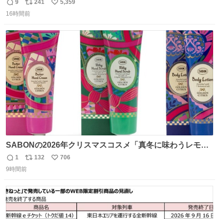
ん。 #柴犬卯月
9
241
5,359
返
リ
い
16時間前
信
ポ
い
数
ス
ね
ト
数
数
SABONの2026年クリスマスコスメ「真冬に味わうレモン
ティーの香り」限定ボディスクラブ＆バスオイルなど -
1
132
706
返
リ
い
fashion-press.net/news/149659
9時間前
信
ポ
い
数
ス
ね
ト
数
数