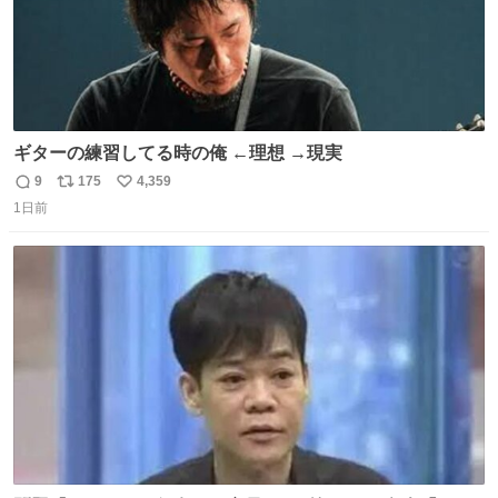
ギターの練習してる時の俺 ←理想 →現実
9
175
4,359
返
リ
い
1日前
信
ポ
い
数
ス
ね
ト
数
数