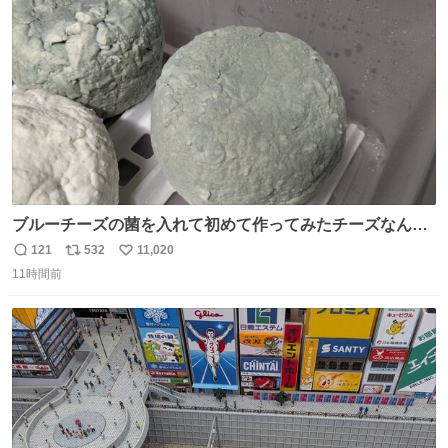
本地震の被災地支援のため義援金を寄付したことを公表し
ト
数
数
た。
ブルーチーズの菌を入れて初めて作ってみたチーズなんだ
けど 本能でちょっとヤバいと思っちゃう見た目だな
121
532
11,020
返
リ
い
11時間前
信
ポ
い
数
ス
ね
ト
数
数