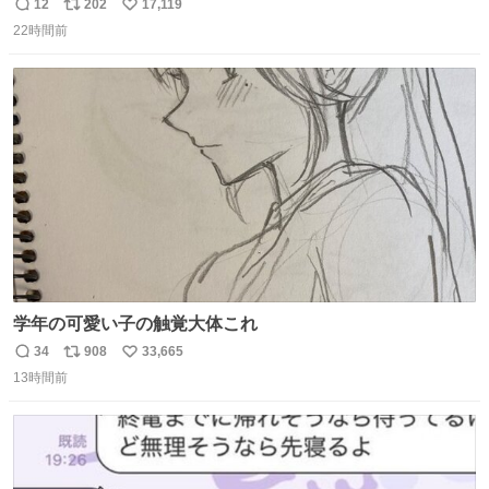
12
202
17,119
返
リ
い
22時間前
信
ポ
い
数
ス
ね
ト
数
数
学年の可愛い子の触覚大体これ
34
908
33,665
返
リ
い
13時間前
信
ポ
い
数
ス
ね
ト
数
数