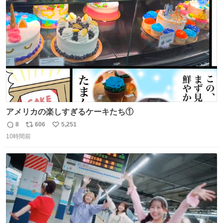
ト
数
数
アメリカの楽しすぎるケーキたち①
8
606
5,251
返
リ
い
10時間前
信
ポ
い
数
ス
ね
ト
数
数