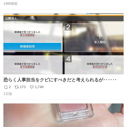
＆寝起きのボサボサ頭でも「今日も可愛いね」が止まらな
19時間前
信
ポ
い
い。放っておくと永遠に髪撫でてきて作業進まない()
数
ス
ね
156cm40kg、年中日焼け止めとお友達の私より綺麗な手や
ト
数
数
めてもろて とか言う
恐らく人事担当をクビにすべきだと考えられるが‥‥‥
2
173
1,740
返
リ
い
1日前
信
ポ
い
数
ス
ね
ト
数
数