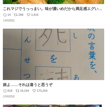
これマジでうっっまい。味が濃いめだから満足感エグいし
1週間で3キロ痩せた😭
14
288
3,416
返
リ
い
18時間前
信
ポ
い
数
ス
ね
ト
数
数
娘よ……それは違うと思うぞ
818
16,164
175,204
返
リ
い
20時間前
信
ポ
い
数
ス
ね