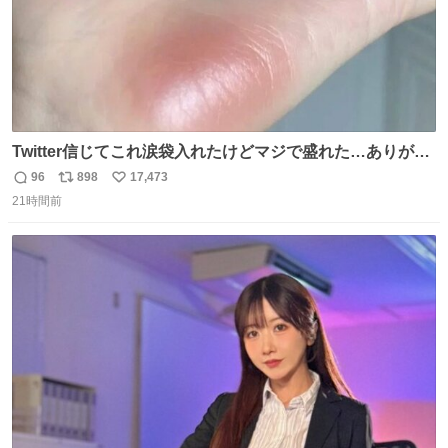
Twitter信じてこれ涙袋入れたけどマジで盛れた…ありがと
う…
96
898
17,473
返
リ
い
21時間前
信
ポ
い
数
ス
ね
ト
数
数