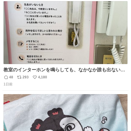
ト
数
数
教室のインターホンを鳴らしても、なかなか誰も出ないこ
とがあります…。 もしかすると「電話の出方」に困ってい
48
293
4,180
返
リ
い
るのかもしれません。 そこで「何を話せばいいか」が見え
1日前
信
ポ
い
る手引きを用意して、安心して電話に出られるようにしま
数
ス
ね
す。 インターホンの応対も大切なコミュニケーションの学
ト
数
数
びです。