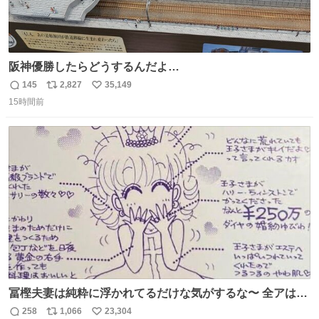
阪神優勝したらどうするんだよ…
145
2,827
35,149
返
リ
い
15時間前
信
ポ
い
数
ス
ね
ト
数
数
冨樫夫妻は純粋に浮かれてるだけな気がするな〜 全アはこ
こに自分の市場価値的なものを上乗せするので、 すっぴん
258
1,066
23,304
返
リ
い