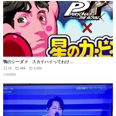
ト
数
数
鴨のシーダァ スカイハイってわけ
youtu.be/QbctcHorQyA
15
469
2,354
返
リ
い
11時間前
信
ポ
い
数
ス
ね
ト
数
数