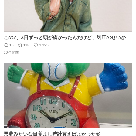
この2、3日ずっと頭が痛かったんだけど、気圧のせいかし
ら…
16
118
1,195
返
リ
い
10時間前
信
ポ
い
数
ス
ね
ト
数
数
悪夢みたいな目覚まし時計買えばよかった⚾