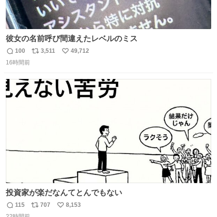
彼女の名前呼び間違えたレベルのミス
100
3,511
49,712
返
リ
い
16時間前
信
ポ
い
数
ス
ね
ト
数
数
投資家が楽だなんてとんでもない
115
707
8,153
返
リ
い
22時間前