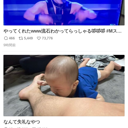
やってくれたwww流石わかってらっしゃる🤣🤣🤣 #Mステ
#西川貴教
466
5,449
73,776
返
リ
い
9時間前
信
ポ
い
数
ス
ね
ト
数
数
なんて失礼なやつ