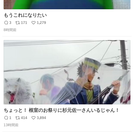
もうこれになりたい
3
171
1,279
返
リ
い
8時間前
信
ポ
い
数
ス
ね
ト
数
数
ちょっと！ 根室のお祭りに杉元佐一さんいるじゃん！
1
414
3,894
返
リ
い
13時間前
信
ポ
い
数
ス
ね