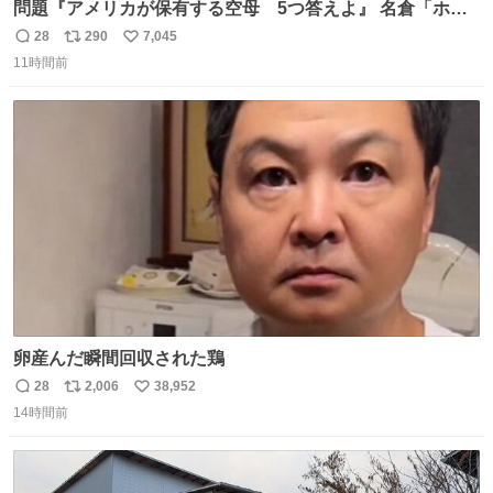
問題『アメリカが保有する空母 5つ答えよ』 名倉「ホン
マごめん、日本」
28
290
7,045
返
リ
い
11時間前
信
ポ
い
数
ス
ね
ト
数
数
卵産んだ瞬間回収された鶏
28
2,006
38,952
返
リ
い
14時間前
信
ポ
い
数
ス
ね
ト
数
数