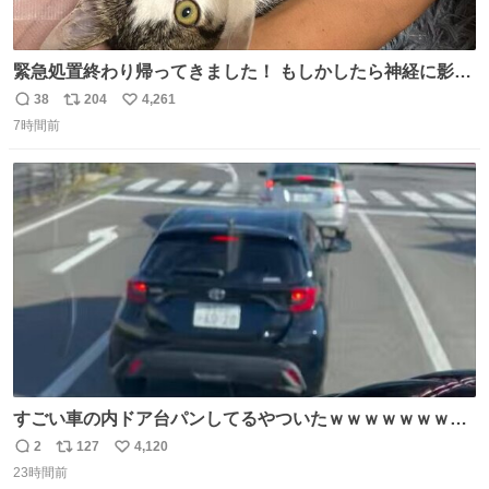
緊急処置終わり帰ってきました！ もしかしたら神経に影響
も出ているのかもと、、その影響で出にくいのもあるかも
38
204
4,261
返
リ
い
との事 内臓エコーもしてみると少し動きが弱いのかもなぁ
7時間前
信
ポ
い
と先生が言っておりました。 明日また病院です！ 帰ってき
数
ス
ね
て弟にぐるぐる言いながら甘えん坊してました☺️
ト
数
数
すごい車の内ドア台パンしてるやついたｗｗｗｗｗｗｗｗ
ｗｗｗｗｗｗ
2
127
4,120
返
リ
い
23時間前
信
ポ
い