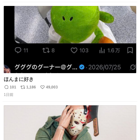
数
ス
ね
ト
数
数
ほんまに好き
101
1,186
49,003
返
リ
い
1日前
信
ポ
い
数
ス
ね
ト
数
数