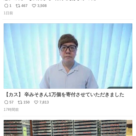
1
467
3,508
返
リ
い
1日前
信
ポ
い
数
ス
ね
ト
数
数
【カス】 辛みそきん1万個を寄付させていただきました
57
150
7,813
返
リ
い
17時間前
信
ポ
い
数
ス
ね
ト
数
数