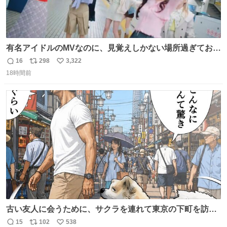
有名アイドルのMVなのに、見覚えしかない場所過ぎておも
ろいな
16
298
3,322
返
リ
い
18時間前
信
ポ
い
数
ス
ね
ト
数
数
古い友人に会うために、サクラを連れて東京の下町を訪れ
た昌兵衛さん✨田舎とのギャップに驚きつつ、果たして無
15
102
538
返
リ
い