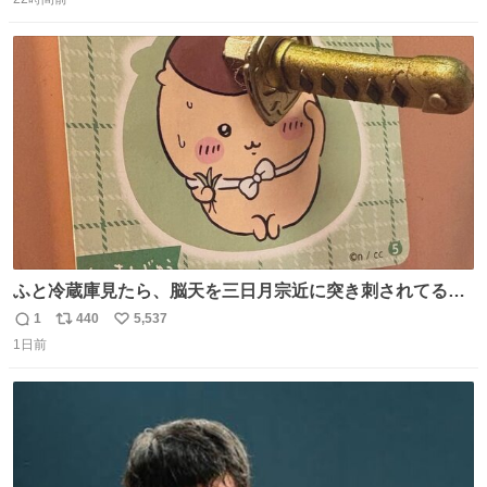
信
ポ
い
数
ス
ね
ト
数
数
ふと冷蔵庫見たら、脳天を三日月宗近に突き刺されてるく
りまんじゅうパイセンが
1
440
5,537
返
リ
い
1日前
信
ポ
い
数
ス
ね
ト
数
数