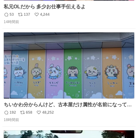
私元OLだから 多少お仕事手伝えるよ
53
137
4,244
返
リ
い
14時間前
信
ポ
い
数
ス
ね
ト
数
数
ちいかわ分からんけど、古本屋だけ属性が名前になってる
のはどういうこと？
192
658
48,252
返
リ
い
18時間前
信
ポ
い
数
ス
ね
ト
数