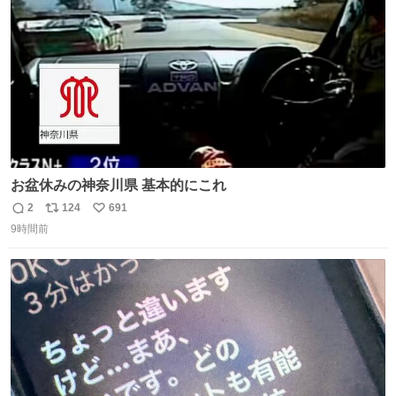
数
お盆休みの神奈川県 基本的にこれ
2
124
691
返
リ
い
9時間前
信
ポ
い
数
ス
ね
ト
数
数