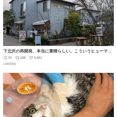
下北沢の再開発、本当に素晴らしい。こういうヒューマン
スケールの開発がいいんだよ。
33
189
5,481
返
リ
い
18時間前
信
ポ
い
数
ス
ね
ト
数
数