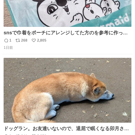
snsで巾着をポーチにアレンジしてた方のを参考に作って
みました🧵 裁縫は得意でないので、ザクザクの目測で縫い
1
268
2,805
返
リ
い
ましたので悪しからず🙏🏻 裏地は人魚のウロコ風な柄にし
1日前
信
ポ
い
てみたらめっちゃ良き☺️ 島二郎とちいかわチャームもお気
数
ス
ね
に入り⭐️
ト
数
数
ドッグラン。お友達いないので、退屈で眠くなる卯月さ