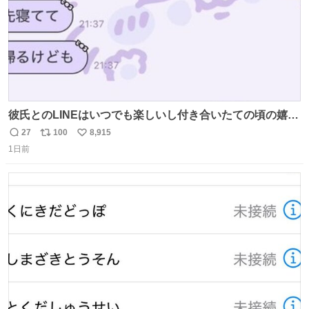
彼氏とのLINEはいつでも楽しいし付き合いたての頃の嬉し
かったLINEは無限にあるけど(同棲前は1日で各50通くらい
27
100
8,915
返
リ
い
送りあってたし)最近嬉しかったのはこれ
1日前
信
ポ
い
数
ス
ね
ト
数
数