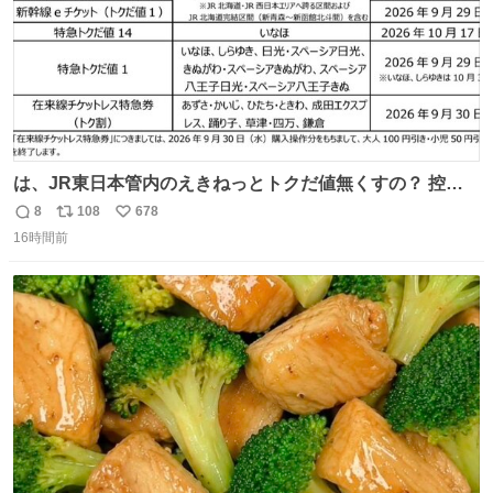
は、JR東日本管内のえきねっとトクだ値無くすの？ 控え
めに言ってクソすぎんか？
8
108
678
返
リ
い
16時間前
信
ポ
い
数
ス
ね
ト
数
数