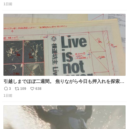
事に友人との再会を果たすことが出来るでしょうか…⁉️😳
1日前
信
ポ
い
💧 #田舎者あるある #秋田犬のいる暮らし #明日に続く
数
ス
ね
ト
数
数
引越しまでほぼ二週間。 焦りながら今日も押入れを探索。
もう絶対に要らないんだけど捨てられないものが後から後
3
109
638
返
リ
い
から出てくる。 その代表が版下。 若いデザイナーは見たこ
1日前
信
ポ
い
ともあるまい。
数
ス
ね
ト
数
数