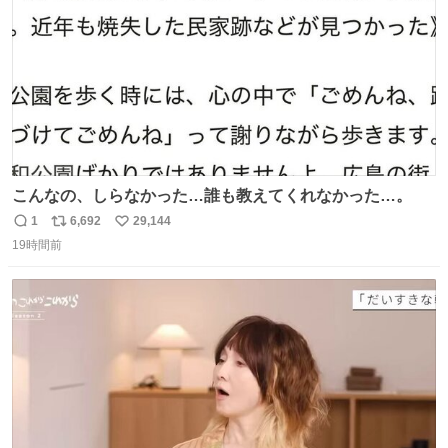
こんなの、しらなかった…誰も教えてくれなかった…。
1
6,692
29,144
返
リ
い
19時間前
信
ポ
い
数
ス
ね
ト
数
数