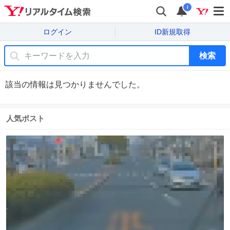
i
ログイン
ID新規取得
検索
該当の情報は見つかりませんでした。
人気ポスト