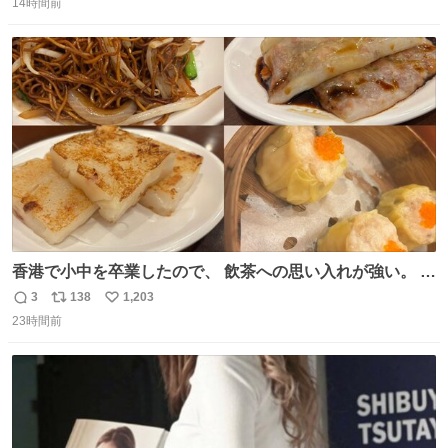
14時間前
信
ポ
い
数
ス
ね
ト
数
数
香港で小中を卒業したので、 飲茶への思い入れが強い。 常
に現地の味を探している。 横浜中華街まで行き、店を厳選
3
138
1,203
返
リ
い
すれば流石に出会えるけど、もっと近場で気軽に行ける店
23時間前
信
ポ
い
はないか。 代々木にあった。 多少違うかなというのもあっ
数
ス
ね
たけど、 総合的には満足。
ト
数
数