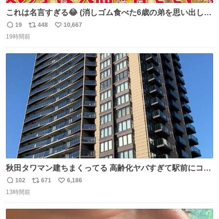
これは名言すぎる😂 (消しゴム食べた6歳の弟を思い出しな
がら)
19
448
10,667
返
リ
い
19時間前
信
ポ
い
数
ス
ね
ト
数
数
秋田タワマン建ちまくってる 高齢化ヤバすぎて駅前にコン
パクトシティつくって高齢者を住ませる考えらしい 病院も
102
671
6,186
返
リ
い
全部駅前にある
13時間前
信
ポ
い
数
ス
ね
ト
数