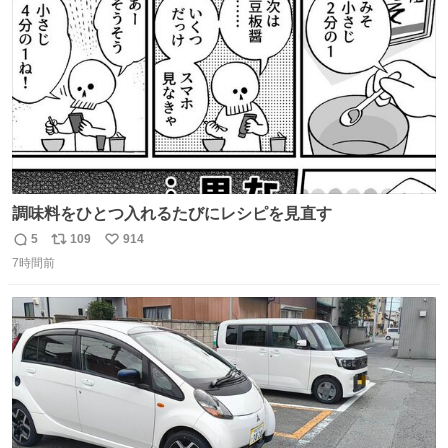
数
調味料をひとつ入れるたびにレシピを見直す
5
109
914
返
リ
い
7時間前
信
ポ
い
数
ス
ね
ト
数
数