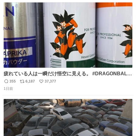
数
ス
ね
ト
数
数
疲れている人は一瞬だけ悟空に見える。 #DRAGONBALL
#ドラゴンボール
355
6,187
37,377
返
リ
い
1日前
信
ポ
い
数
ス
ね
ト
数
数