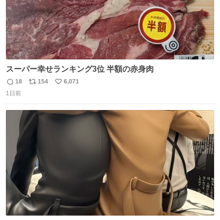
スーパー幸せランキング3位 半額の赤身肉
18
154
6,071
返
リ
い
1日前
信
ポ
い
数
ス
ね
ト
数
数