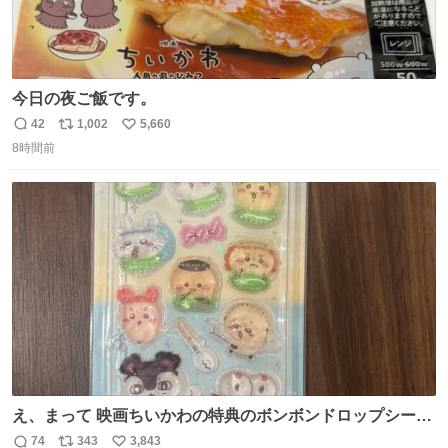
今日の夜ご飯です。
42
1,002
5,660
返
リ
い
8時間前
信
ポ
い
数
ス
ね
ト
数
数
え、まって 映画ちいかわの特典のボンボンドロップシール
もうメルカリにでてるやん #ちいかわ
74
343
3,843