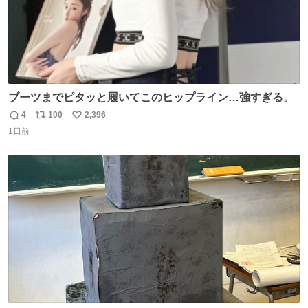
ブーツまでピタッと履いてこのヒップライン…強すぎる。
4
100
2,396
返
リ
い
1日前
信
ポ
い
数
ス
ね
ト
数
数