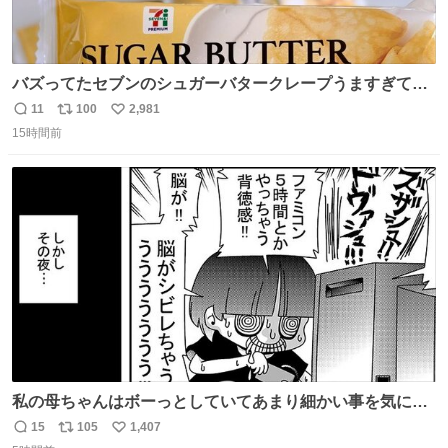
バズってたセブンのシュガーバタークレープうますぎて
7NOWで買い溜め🛒💭
11
100
2,981
返
リ
い
15時間前
信
ポ
い
数
ス
ね
ト
数
数
私の母ちゃんはボーっとしていてあまり細かい事を気にし
ません。優秀な人の多い現代の価値観から見ると、あまり
15
105
1,407
返
リ
い