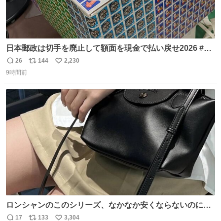
日本郵政は切手を廃止して額面を現金で払い戻せ2026 #日
本郵政 @JapanPostHD_PR
26
144
2,230
返
リ
い
9時間前
信
ポ
い
数
ス
ね
ト
数
数
ロンシャンのこのシリーズ、なかなか安くならないのにセ
ール価格になってる🖤✨レザーなのが反則級にかわいい。
17
133
3,304