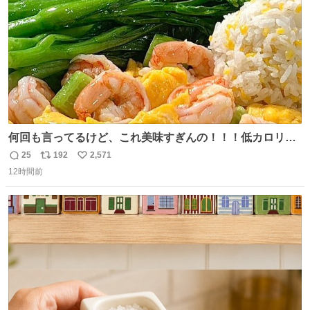
うか…素敵すぎる
何回も言ってるけど、これ美味すぎんの！！！低カロリー
で満足感エグいから一生食べてる😭
25
192
2,571
返
リ
い
12時間前
信
ポ
い
数
ス
ね
ト
数
数