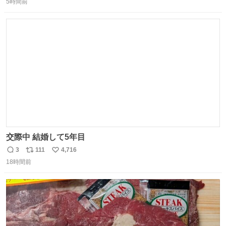
優秀な母親ではないかもしれません。でも、だからこそ、
5時間前
信
ポ
い
私はそういう母親が大好きです。今も昔もすごくリラック
数
ス
ね
スします。「優秀」と「良い」は別なんですよね。 1/2
ト
数
数
交際中 結婚して5年目
3
111
4,716
返
リ
い
18時間前
信
ポ
い
数
ス
ね
ト
数
数