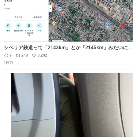
シベリア鉄道って「2143km」とか「2145km」みたいに、
モスクワからの距離名そのままの駅名があるんですね。
9
248
3,202
返
リ
い
1日前
信
ポ
い
数
ス
ね
ト
数
数