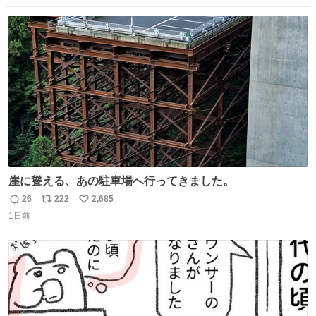
数
ス
ね
ト
数
数
崖に聳える、あの駐車場へ行ってきました。
26
222
2,685
返
リ
い
1日前
信
ポ
い
数
ス
ね
ト
数
数