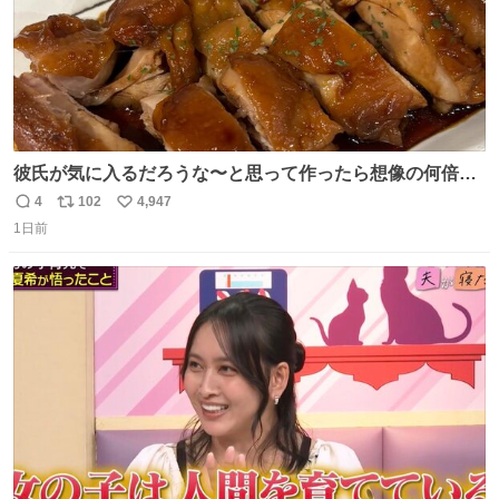
彼氏が気に入るだろうな〜と思って作ったら想像の何倍も
美味しい美味しい言ってくれて嬉しい
4
102
4,947
返
リ
い
1日前
信
ポ
い
数
ス
ね
ト
数
数