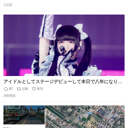
返
リ
い
1日前
信
ポ
い
数
ス
ね
ト
数
数
アイドルとしてステージデビューして本日で八年になりま
した。これからもここに居続けられますように❤︎
47
130
971
返
リ
い
3時間前
信
ポ
い
数
ス
ね
ト
数
数