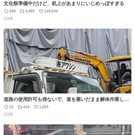
文化祭準備中だけど、机上があまりにいじめっぽすぎる
298
5,495
129,534
返
リ
い
1日前
信
ポ
い
数
ス
ね
ト
数
数
道路の使用許可も得ないで、道を塞いだまま解体作業して
る。 写真を撮ろうとしたら「勝手に写真撮るな馬鹿野郎」
22
434
1,203
返
リ
い
と罵倒されるなど。
1日前
信
ポ
い
数
ス
ね
ト
数