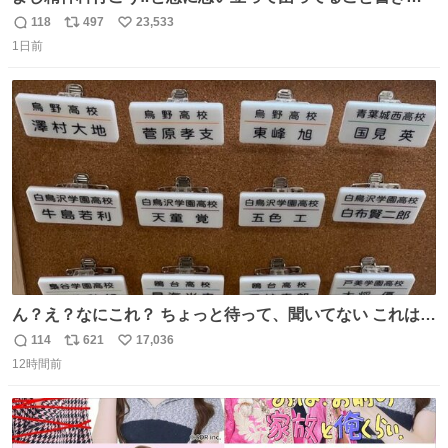
してたらペン止まらなくなってすごい勢いで埋まってワロ
118
497
23,533
返
リ
い
タ
1日前
信
ポ
い
数
ス
ね
ト
数
数
ん？え？なにこれ？ ちょっと待って、聞いてない これは販
売されているのもですか？
114
621
17,036
返
リ
い
12時間前
信
ポ
い
数
ス
ね
ト
数
数