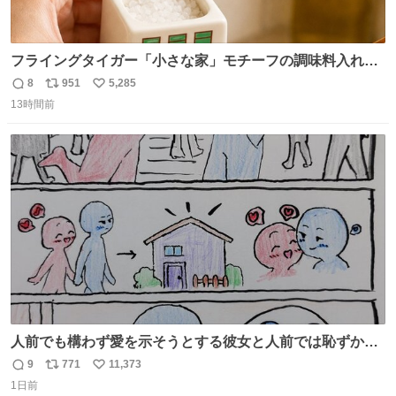
フライングタイガー「小さな家」モチーフの調味料入れ、
並べれば“デンマークの街並み”に ピンク・グリーン・テラ
8
951
5,285
返
リ
い
コッタの全9種 - fashion-press.net/news/149552
13時間前
信
ポ
い
数
ス
ね
ト
数
数
人前でも構わず愛を示そうとする彼女と人前では恥ずかし
いけど彼女を死ぬほど愛している彼氏 同士いませんか✋️
9
771
11,373
返
リ
い
1日前
信
ポ
い