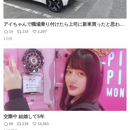
アイちゃんで職場乗り付けたら上司に新車買ったと思われ
たの嬉しすぎる。 20年落ちの車もやりようによっては新車
14
219
2,207
返
リ
い
っぽく見えるってことよ。 令和の車の横に並べても違和感
1日前
信
ポ
い
ない平成18年式です。
数
ス
ね
ト
数
数
交際中 結婚して5年
69
238
14,363
返
リ
い