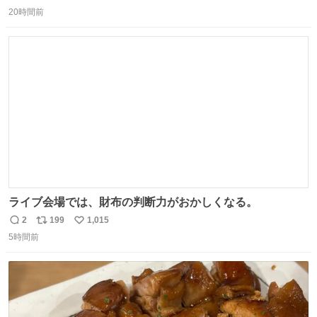
返
リ
い
持ってるだけでコーデが格上げされる。
20時間前
信
ポ
い
数
ス
ね
ト
数
数
ライブ会場では、財布の判断力がおかしくなる。
2
199
1,015
返
リ
い
5時間前
信
ポ
い
数
ス
ね
ト
数
数