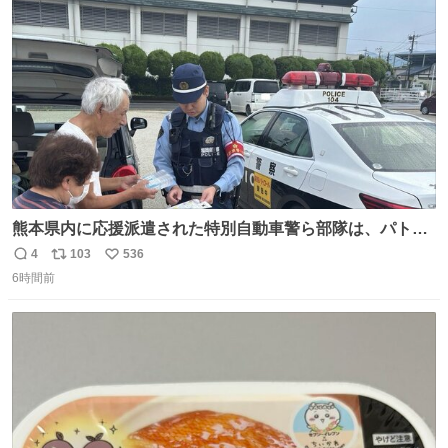
ト
数
数
熊本県内に応援派遣された特別自動車警ら部隊は、パトロ
ールを通じて車中泊者への声掛けも行っています。写真
4
103
536
返
リ
い
は、福岡県警察の特別自動車警ら部隊が八代警察署管内の
6時間前
信
ポ
い
車中泊者に対して、熱中症について注意喚起する様子で
数
ス
ね
す。こまめな水分・塩分補給を行ってください。 #令和８
ト
数
数
年熊本地震 #福岡県警察