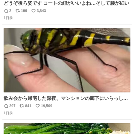
どうぞ後ろ姿です コートの紐がいいよね…そして腰が細い
2
199
3,843
返
リ
い
1日前
信
ポ
い
数
ス
ね
ト
数
数
飲み会から帰宅した深夜、マンションの廊下にいらっしゃ
ったオニヤンマ様 まさかこんな都会でお会いできるなんて
297
841
19,509
返
リ
い
思っておらず大興奮しております かっこよすぎる 指を差し
1日前
信
ポ
い
伸べると乗ってきてくれたのでひとまず一緒に帰宅しまし
数
ス
ね
たが、飛ばないということは弱っていらっしゃるのでしょ
ト
数
数