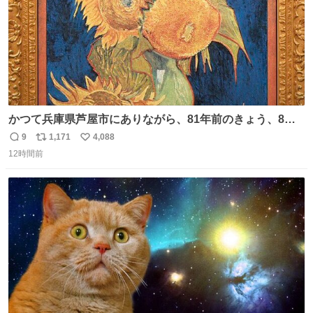
かつて兵庫県芦屋市にありながら、81年前のきょう、8月6
日の阪神大空襲の折に残念ながら焼失した、 #ゴッホ の幻
9
1,171
4,088
返
リ
い
の「 #ヒマワリ 」。 当館は、東京都にある武者小路実篤記
12時間前
信
ポ
い
念館にご協力いただき、当時発行されたカラー印刷画集よ
数
ス
ね
り陶板で原寸大に再現し、2014年より展示しています。 #
ト
数
数
大塚国際美術館