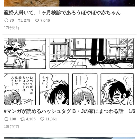
産婦人科いて、1ヶ月検診であろうほやほや赤ちゃん👩‍🍼
と推定2,3歳の女の子👧🏻をワンオペで連れてるママがいる
70
279
7,046
返
リ
い
のだけども 女の子ずっとママの側から離れない…⁉️ 手を繋
17時間前
信
ポ
い
がなくてもうろちょろしないしママが歩いたらピクミンみ
数
ス
ね
たいにﾄﾃﾄﾃついてってるし逃走しないし脱走しないし逃げ
ト
数
数
ないし走ら文字数
#マンガが読めるハッシュタグ B・Jの家にまつわる話 1/6
108
4,105
11,361
返
リ
い
10時間前
信
ポ
い
数
ス
ね