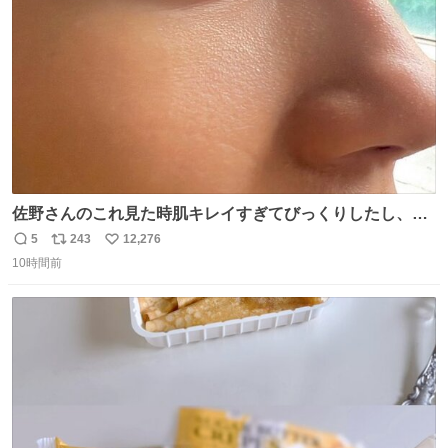
数
佐野さんのこれ見た時肌キレイすぎてびっくりしたし、や
はりアイドルって体型･肌管理すごすぎる
5
243
12,276
返
リ
い
10時間前
信
ポ
い
数
ス
ね
ト
数
数