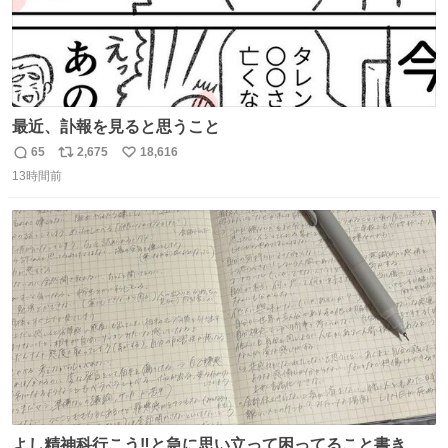
最近、訃報を見ると思うこと
65
2,675
18,616
返
リ
い
13時間前
信
ポ
い
数
ス
ね
ト
数
数
よし精神科行こう‼️と急に思い立って困ってること書き出