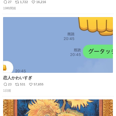
てた
27
1,722
16,216
返
リ
い
19時間前
信
ポ
い
数
ス
ね
ト
数
数
恋人かわいすぎ
23
531
57,655
返
リ
い
1日前
信
ポ
い
数
ス
ね
ト
数
数