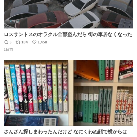
ロスサントスのオラクル全部盗んだら 街の車居なくなった
3
104
1,458
返
リ
い
1日前
信
ポ
い
数
ス
ね
ト
数
数
さんざん探しまわったんだけど なにくわぬ顔で横からはえ