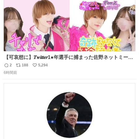
【可哀想に】𝑻𝒘𝒊𝒕𝒕𝒆𝒓1●年選手に捕まった佐野ネットミーム
勇斗さんのコラボプリ
2
188
5,294
返
リ
い
6時間前
信
ポ
い
数
ス
ね
ト
数
数