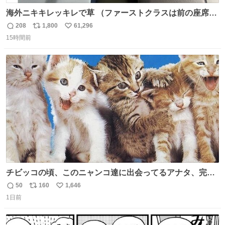
海外ニキキレッキレで草 （ファーストクラスは前の座席で
あるため）
208
1,800
61,296
返
リ
い
15時間前
信
ポ
い
数
ス
ね
ト
数
数
チビッコの頃、このニャンコ達に出会ってるアナタ、完全
なる同世代（笑） #70年代 #80年代 #昭和レトロ
50
160
1,646
返
リ
い
1日前
信
ポ
い
数
ス
ね
ト
数