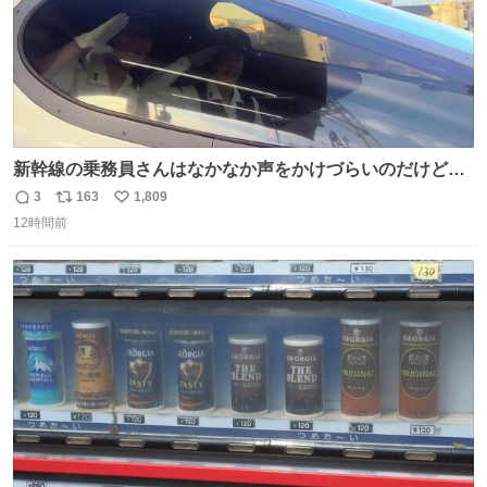
新幹線の乗務員さんはなかなか声をかけづらいのだけど😅
ルミエールの運転士さん、運転台にカメラマン向けたらお
3
163
1,809
返
リ
い
二人で敬礼🫡✨ 暗くて上手く撮れないなぁ…な顔してた
12時間前
信
ポ
い
ら、わざわざ車外に出て来てくださり✨ 「フリー素材なの
数
ス
ね
で載せて大丈夫です！」と自ら言ってくださる親切気さく
ト
数
数
なS運転士さん感謝