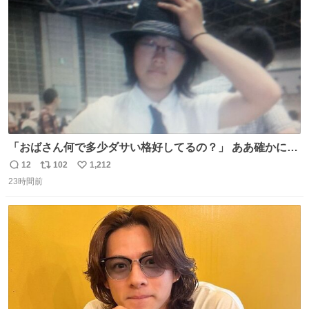
数
「おばさん何で多少ダサい格好してるの？」 ああ確かに多
少ダサいな。君達が大人になる時にはこんな格好しなくて
12
102
1,212
返
リ
い
済むと良いな
23時間前
信
ポ
い
数
ス
ね
ト
数
数