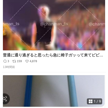
ト
数
数
普通に通り過ぎると思ったら急に椅子ガッって来てビビっ
た。そんでまじいい匂い。← #超特急_ESCORT
3
159
4,878
返
リ
い
13時間前
信
ポ
い
数
ス
ね
ト
数
数