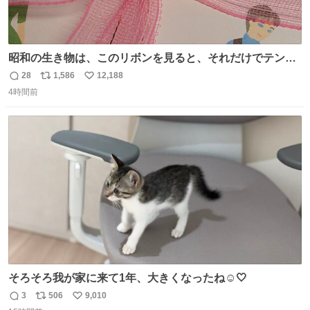
昭和の生き物は、このリボンを見ると、それだけでテンシ
ョンが上がるのである。
28
1,586
12,188
返
リ
い
4時間前
信
ポ
い
数
ス
ね
ト
数
数
そろそろ我が家に来て1年、大きくなったね☺️🤍
3
506
9,010
返
リ
い