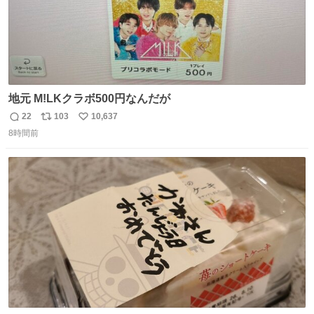
地元 M!LKクラボ500円なんだが
22
103
10,637
返
リ
い
8時間前
信
ポ
い
数
ス
ね
ト
数
数