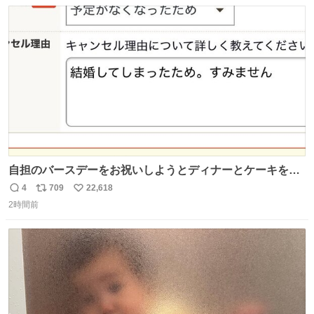
数
ス
ね
あると、水はほとんど出てきません🙆🏽‍♂️ ポイントは「空
ト
数
数
気」でした🤭
自担のバースデーをお祝いしようとディナーとケーキを予
約していたにも関わらず、当の本人がご結婚なさったので
4
709
22,618
返
リ
い
泣く泣くキャンセルした可哀想な重岡担を見かけたら私で
2時間前
信
ポ
い
す
数
ス
ね
ト
数
数