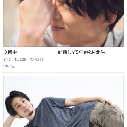
交際中 結婚して5年 #松村北斗
1
126
4,509
返
リ
い
8時間前
信
ポ
い
数
ス
ね
ト
数
数