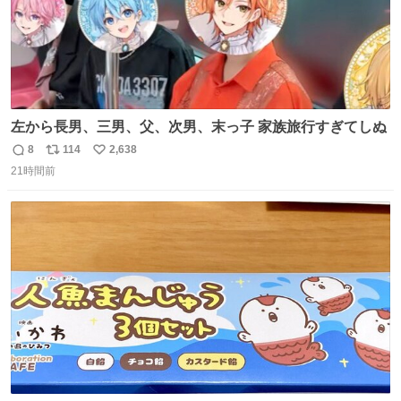
左から長男、三男、父、次男、末っ子 家族旅行すぎてしぬ
8
114
2,638
返
リ
い
21時間前
信
ポ
い
数
ス
ね
ト
数
数