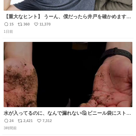
【重大なヒント】 うーん、僕だったら井戸を確かめますけ
どね
15
360
11,370
返
リ
い
1日前
信
ポ
い
数
ス
ね
ト
数
数
水が入ってるのに、なんで漏れない🤔 ビニール袋にストロ
ーを刺しているだけなのに、水が漏れない😳 実はこれ、ち
24
2,421
7,312
返
リ
い
ゃんと理由があるんです💁🏽‍♂️ ビニール袋に水を入れて、ス
3時間前
信
ポ
い
トローを横から差すだけ！ ストローの先端が水面より上に