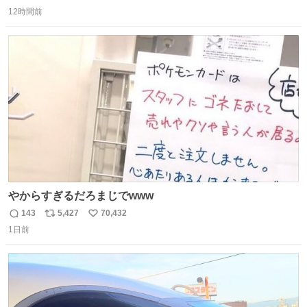
返
リ
い
12時間前
信
ポ
い
数
ス
ね
ト
数
数
やからすぎるだろまじでwww
143
5,427
70,432
返
リ
い
1日前
信
ポ
い
数
ス
ね
ト
数
数