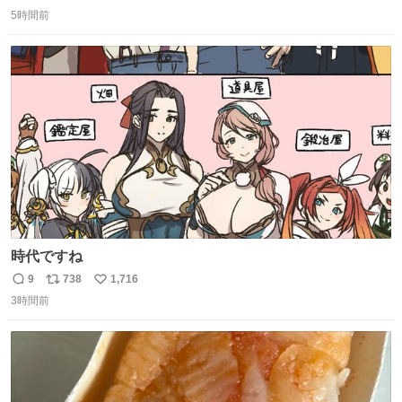
返
リ
い
の約束だぞ…😭 涙で画面が見えない…
5時間前
信
ポ
い
数
ス
ね
ト
数
数
時代ですね
9
738
1,716
返
リ
い
3時間前
信
ポ
い
数
ス
ね
ト
数
数