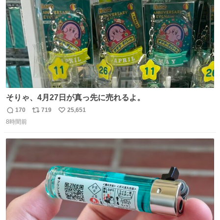
そりゃ、4月27日が真っ先に売れるよ。
170
719
25,651
返
リ
い
8時間前
信
ポ
い
数
ス
ね
ト
数
数