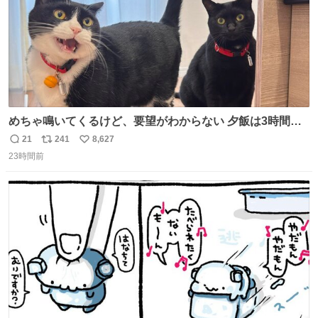
めちゃ鳴いてくるけど、要望がわからない 夕飯は3時間も
先だしな
21
241
8,627
返
リ
い
23時間前
信
ポ
い
数
ス
ね
ト
数
数