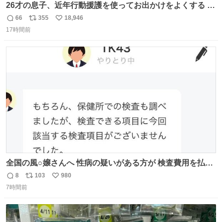
26才の息子、近年行動援護を使ってお出かけをよくする 親
との外出はもう嫌らしい。 中身は小学生位なのに小癪な😅
66
355
18,946
返
リ
い
昨日は夜のショッピングモールに行った 先に寝といてよ❗
17時間前
信
ポ
い
と何度も何度も言い残して。 起きたら冷蔵庫に… ああ、こ
数
ス
ね
れ買いに行ってくれたんだ…😭
ト
数
数
全国の風○嬢さんへ 性病の疑いがある方が 検査費用を払い
たくないからと 検査に行かず、遊び続けているので 気をつ
8
103
980
返
リ
い
けてください🙇‍♀️ オキニトークの名前を ここに置いておき
7時間前
信
ポ
い
ますね。
数
ス
ね
ト
数
数