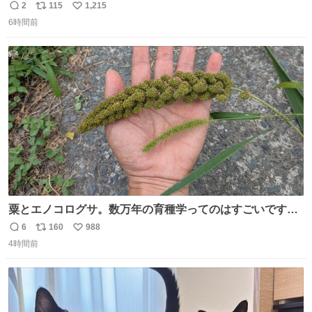
い。 🐹を知らない子が「ねこ🐱」「ねこかな？」とつぶや
2
115
1,215
返
リ
い
いたら音速で反応していた
6時間前
信
ポ
い
数
ス
ね
ト
数
数
粟とエノコログサ。数万年の育種学ってのはすごいです
な。
6
160
988
返
リ
い
4時間前
信
ポ
い
数
ス
ね
ト
数
数