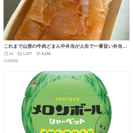
これまで山形の牛肉どまん中弁当が人生で一番旨い弁当だ
ったのだが、それを遥かに超える弁当発見。 個人的に駅弁
21
1,377
8,288
返
リ
い
＆空弁ランキングぶっち切りで首位を独走しているお弁当
22時間前
信
ポ
い
です🥹 福岡空港＆博多駅で購入可🍱 博多駅界隈にステイさ
数
ス
ね
れてるクルーの方は駅での購入が断然オススメです👍 #え
ト
数
数
んがわ明太寿司