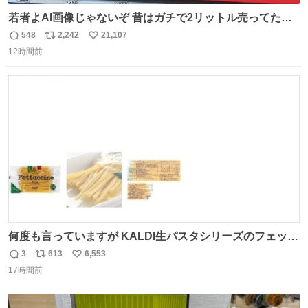
若者よAI画像じゃないぞ 昔はガチで2リットル売ってたん
やでw
548
2,242
21,107
返
リ
い
12時間前
信
ポ
い
数
ス
ね
ト
数
数
何度も言っていますが KALDI生パスタシリーズのフェット
チーネは 真剣(ガチ)で美味いぞ
3
613
6,553
返
リ
い
17時間前
信
ポ
い
数
ス
ね
ト
数