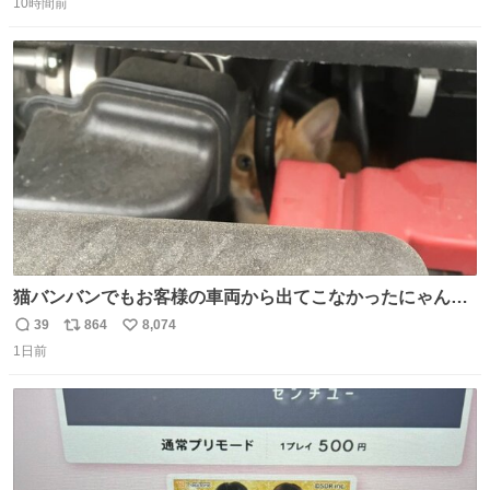
10時間前
信
ポ
い
数
ス
ね
ト
数
数
猫バンバンでもお客様の車両から出てこなかったにゃんこ
🐈 救出しようとした工場長が腕を引っ掻かれ、ぱんぱんに
39
864
8,074
返
リ
い
膨れ上がり、傷だらけ血だらけになりながらも何とか救出
1日前
信
ポ
い
したこの子はその後、工場長の家の子になりました😌💕
数
ス
ね
ト
数
数