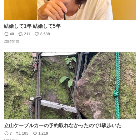
結婚して1年 結婚して5年
48
211
8,538
返
リ
い
20時間前
信
ポ
い
数
ス
ね
ト
数
数
立山ケーブルカーの予約取れなかったので1駅歩いた
7
105
1,219
返
リ
い