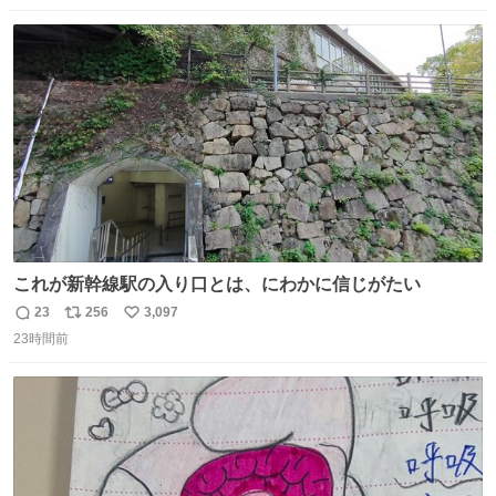
したのが客層高年齢層だった、この映画ってテレビとか新
数
ス
ね
聞で取り上げてないのにこれだけネットを駆使してる方多
ト
数
数
い 変わるぞ日本
これが新幹線駅の入り口とは、にわかに信じがたい
23
256
3,097
返
リ
い
23時間前
信
ポ
い
数
ス
ね
ト
数
数