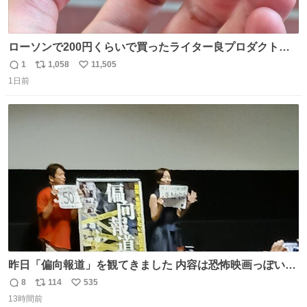
ローソンで200円くらいで買ったライター良プロダクトだ
これ 質感めっちゃ良い ガス充填とフリント交換もできてマ
1
1,058
11,505
返
リ
い
ジでこういうのでいいんだよ案件
1日前
信
ポ
い
数
ス
ね
ト
数
数
昨日「偏向報道」を観てきました 内容は恐怖映画っぽいの
かと思ってましたが きちんとエンタメ映画でした。 伏線回
8
114
535
返
リ
い
収もあり、小さい笑いもあり、爽快感もある満足 びっくり
13時間前
信
ポ
い