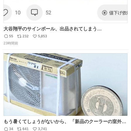
大谷翔平のサインボール、出品されてしまう…
55
232
5,853
返
リ
い
23時間前
信
ポ
い
数
ス
ね
ト
数
数
もう暑くてしょうがないから、 「新品のクーラーの室外機
のミニチュア」 でも見ていってよ
34
641
3,741