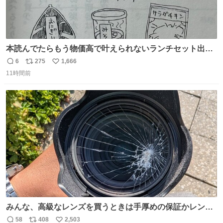
本読んでたらもう物価高で叶えられないランチセット出て
きた
6
275
1,666
返
リ
い
11時間前
信
ポ
い
数
ス
ね
ト
数
数
みんな、高級なレンズを買うときは手厚めの保証かレンズ
保護フィルターをちゃんと付けておくんだぞ、お兄さんと
58
408
2,503