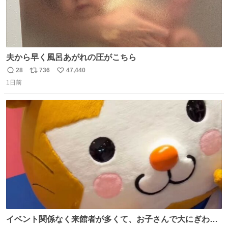
夫から早く風呂あがれの圧がこちら
28
736
47,440
返
リ
い
1日前
信
ポ
い
数
ス
ね
ト
数
数
イベント関係なく来館者が多くて、お子さんで大にぎわ