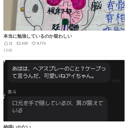
本当に勉強しているのか疑わしい
11
639
9,774
返
リ
い
1日前
信
ポ
い
数
ス
ね
ト
数
数
納得いかない