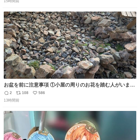
15時間前
信
ポ
い
数
ス
ね
ト
数
数
お盆を前に注意事項 ①小屋の周りのお花を踏む人がいま
す。石で囲うと踏む人は減りましたがストックで差す人が
2
108
586
返
リ
い
います。よく見て下さい。②小屋の前の水は手洗い用で
13時間前
信
ポ
い
す。水筒とかに入れないで下さい。3000mの小屋で水が無
数
ス
ね
料の小屋などありません。そもそも天水なので飲めませ
ト
数
数
ん。続く