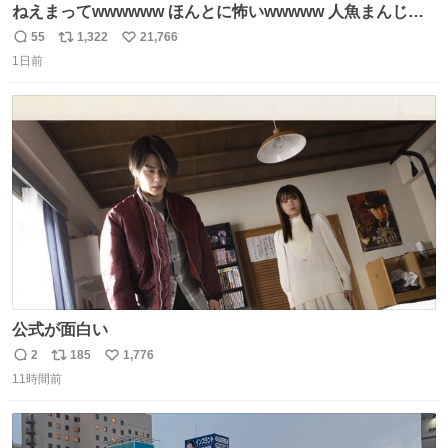
ねえまってwwwwww ほんとに怖いwwwww 人魚まんじゅ
う買ってきたから私も永遠のいのちを…ぐへへ…と思いな
55
1,322
21,766
返
リ
い
がら1つ食べたら 奥歯欠けたんだけど！！！！？？？ しか
1日前
信
ポ
い
もガッツリ😭 まんじゅうだよ？？？？？？ ガリッて言っ
数
ス
ね
たから何？と思って口から出したら自分の歯wwwwww セ
ト
数
数
イレーンの呪いじゃん😭
公式が面白い
2
185
1,776
返
リ
い
11時間前
信
ポ
い
数
ス
ね
ト
数