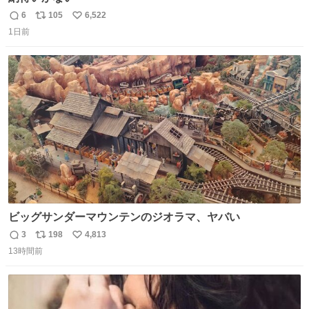
6
105
6,522
返
リ
い
1日前
信
ポ
い
数
ス
ね
ト
数
数
ビッグサンダーマウンテンのジオラマ、ヤバい
3
198
4,813
返
リ
い
13時間前
信
ポ
い
数
ス
ね
ト
数
数