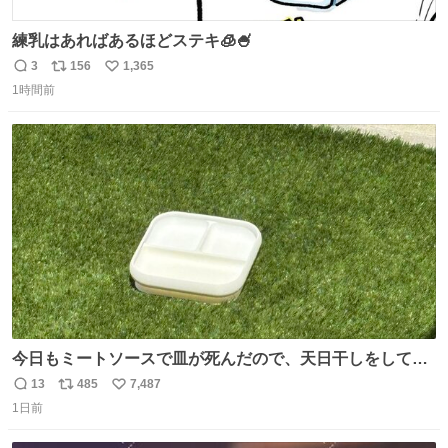
練乳はあればあるほどステキ🧊🍧
3
156
1,365
返
リ
い
1時間前
信
ポ
い
数
ス
ね
ト
数
数
今日もミートソースで皿が死んだので、天日干しをしてい
ます🍝 ありがとう先人の知恵
13
485
7,487
返
リ
い
1日前
信
ポ
い
数
ス
ね