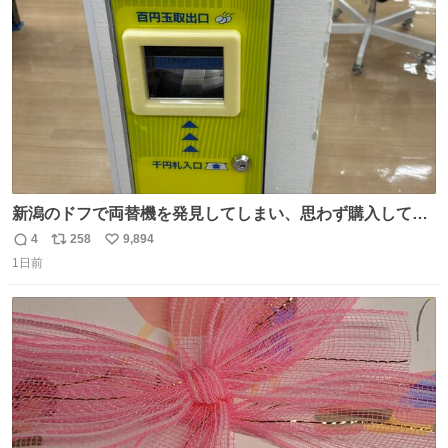
数
新潟のドフで両替機を発見してしまい、思わず購入してし
まい大阪に発送するイベントが発生
4
258
9,894
返
リ
い
1日前
信
ポ
い
数
ス
ね
ト
数
数