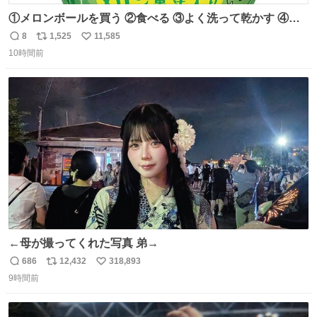
①メロンボールを買う ②食べる ③よく洗って乾かす ④か
わいい
8
1,525
11,585
返
リ
い
10時間前
信
ポ
い
数
ス
ね
ト
数
数
←母が撮ってくれた写真 弟→
686
12,432
318,893
返
リ
い
9時間前
信
ポ
い
数
ス
ね
ト
数