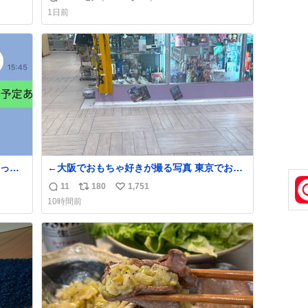
返
リ
い
1日前
信
ポ
い
めジ
数
ス
ね
10
ト
数
kcal
数
う。
って
←大阪でおもちゃ好きが撮る写真 東京でおも
ちゃ好きが撮る写真→
11
180
1,751
返
リ
い
10時間前
信
ポ
い
数
ス
ね
ト
数
数