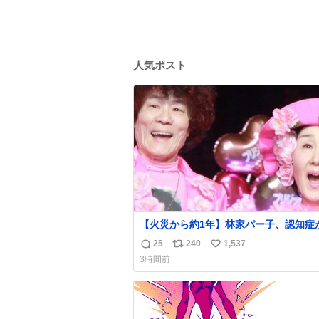
人気ポスト
【火災から約1年】林家パー子、認知症
難聴で夫・ペーと「筆談」
25
240
1,537
返
リ
い
news.livedoor.com/article/detail… パー子は
3時間前
以前からの難聴も悪化。大声での会話も
信
ポ
い
ないというが、ペーによると、「こっち
数
ス
ね
『バカか！』って言うとそれだけ分かる
ト
数
『今なんて言った？』みたいな。始末が
数