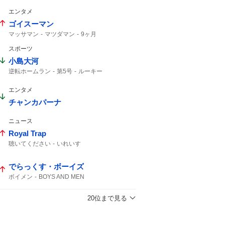
エンタメ
ゴイスーマン
マッサマン
マツダマン
9ヶ月
スポーツ
小島大河
逆転ホームラン
第5号
ルーキー
上がりすぎた
ホームラン
5号
エンタメ
チャンカパーナ
ニュース
Royal Trap
聴いてください
いれいす
でらっくす・ボーイズ
ボイメン
BOYS AND MEN
20位まで見る