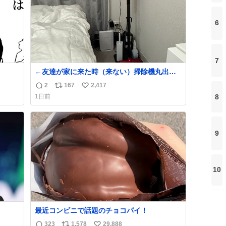
6
7
←友達が家に来た時（来ない）掃除機丸出し
は生活感が出てかっこ悪いなぁ →せや
2
167
2,417
返
リ
い
8
1日前
信
ポ
い
数
ス
ね
ト
数
数
9
10
最近コンビニで話題のチョコパイ！
持ち上
323
1,578
29,888