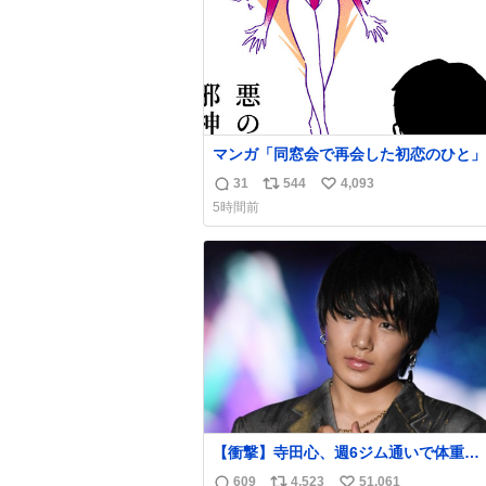
んだ」と笑顔で語った。
マンガ「同窓会で再会した初恋のひと」
31
544
4,093
返
リ
い
5時間前
信
ポ
い
数
ス
ね
ト
数
数
【衝撃】寺田心、週6ジム通いで体重
62kg→82kgに 110kgのベンチプレス
609
4,523
51,061