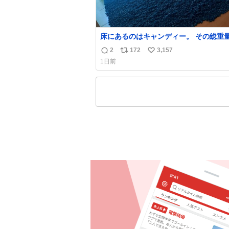
床にあるのはキャンディー。 その総重
くなった人と同等の重さだそうです。 
2
172
3,157
返
リ
い
は一つ持ち帰れますが、亡くなった人の
1日前
を持ち帰っているような感覚になりまし
信
ポ
い
勇気を出して口に入れたら、ハッカ味😳
数
ス
ね
ーラ美術館
ト
数
数