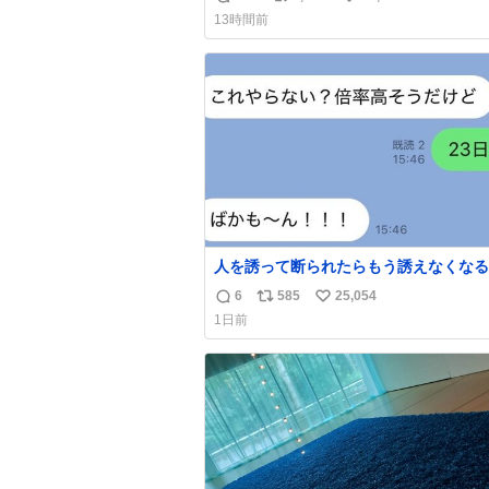
返
リ
い
げる姿披露
13時間前
news.livedoor.com/article/detail… 元々自重
信
ポ
い
のみだったが、更に筋肉を大きくするた
数
ス
ね
ム通いを開始。筋肉増量のためおにぎり
ト
数
個、ゼリー飲料3～4本、パスタと毎日4千
数
オーバーの食事を摂取し、増量したとい
人を誘って断られたらもう誘えなくなる
人、これ見て元気出してほしい
6
585
25,054
返
リ
い
1日前
信
ポ
い
数
ス
ね
ト
数
数