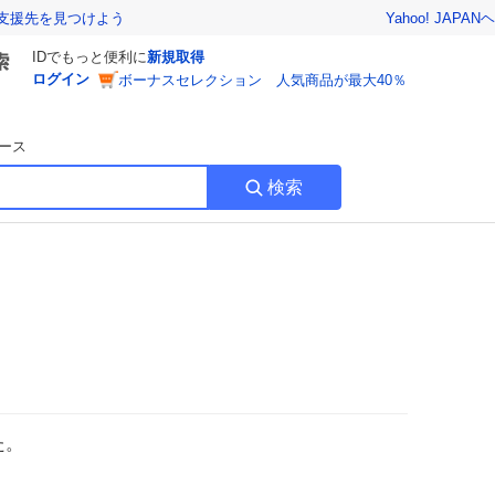
Yahoo! JAPAN
ヘ
支援先を見つけよう
IDでもっと便利に
新規取得
ログイン
ボーナスセレクション 人気商品が最大40％
ース
検索
た。