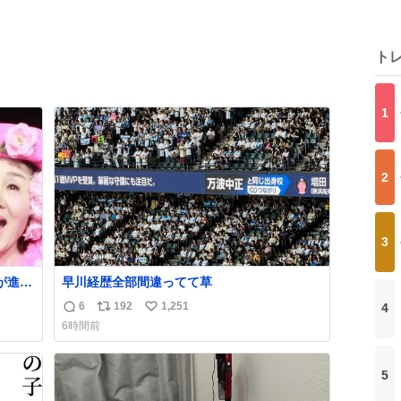
ト
1
2
3
が進行
早川経歴全部間違ってて草
6
192
1,251
4
返
リ
い
6時間前
通じ
信
ポ
い
が
数
ス
ね
。
ト
数
5
悪い
数