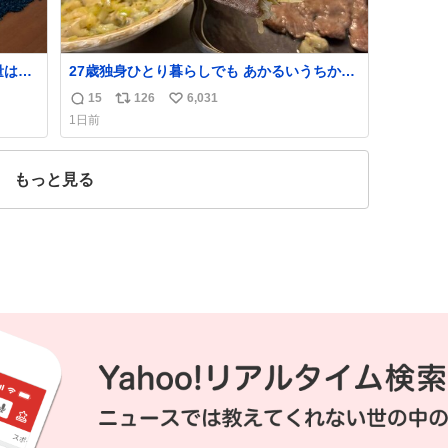
量は亡
27歳独身ひとり暮らしでも あかるいうちから
鑑賞者
呑みながらキッチンでひとり焼肉できてしあ
15
126
6,031
返
リ
い
一部
わせだもん՞ o̴̶̷̥ ̫ o̴̶̷̥ ՞
1日前
た。
信
ポ
い
✨ #ポ
数
ス
ね
ト
数
もっと見る
数