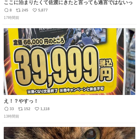
ここに泊まりたくて佐渡にきたと言っても過言ではないっ
8
245
5,877
返
リ
い
17時間前
信
ポ
い
数
ス
ね
ト
数
数
え！？やすっ！
33
152
1,118
返
リ
い
13時間前
信
ポ
い
数
ス
ね
ト
数
数