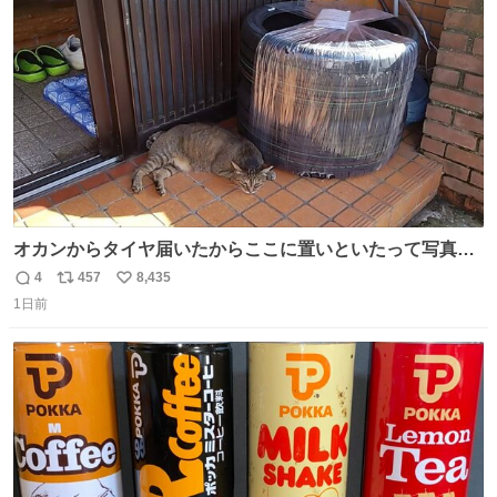
ト
数
数
オカンからタイヤ届いたからここに置いといたって写真送
られてきたけど明らかに猫が邪魔くさそうな顔してて草
4
457
8,435
返
リ
い
1日前
信
ポ
い
数
ス
ね
ト
数
数