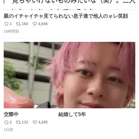
親のイチャイチャ見てられない息子達で他人のォレ笑顔
1
160
4,946
返
リ
い
16時間前
信
ポ
い
数
ス
ね
ト
数
数
交際中 結婚して5年
2
132
4,285
返
リ
い
1日前
信
ポ
い
数
ス
ね