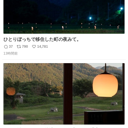
ひとりぼっちで移住した町の夜みて。
37
790
14,781
返
リ
い
13時間前
信
ポ
い
数
ス
ね
ト
数
数