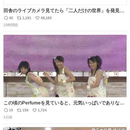
田舎のライブカメラ見てたら「二人だけの世界」を発見し
た
40
1,181
48,160
返
リ
い
10時間前
信
ポ
い
数
ス
ね
ト
数
数
この頃のPerfumeを見ていると、元気いっぱいでありなが
ら決して感情に任せすぎることなく、しっかりと制御され
10
159
1,724
返
リ
い
たダンスであることに新鮮に驚く。3人のあげた足の向き
1日前
信
ポ
い
や角度とか本当に細かな部分まできっちりと揃っていてそ
数
ス
ね