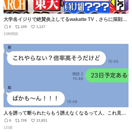
大学名イジりで絶賛炎上してるwakatte TV，さらに深刻な
問題はこっちでは？ ・都内の特定企業に入るのを極度に推
6
109
1,127
返
リ
い
奨し，それ以外の地域で堅実に生きるのを周縁化する ・恋
10時間前
信
ポ
い
愛にかまけ，「陽キャラ」として振る舞うのを極端に中心
数
ス
ね
化する ・院生が研究環境を求め他大学に移るのを批判する
ト
数
数
過去例↓
人を誘って断られたらもう誘えなくなるって人、これ見て
元気出してほしい
6
709
31,851
返
リ
い
1日前
信
ポ
い