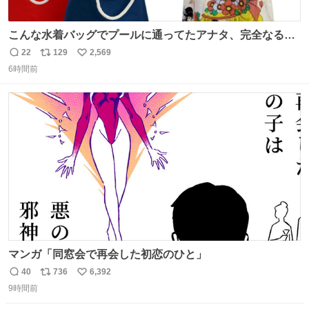
こんな水着バッグでプールに通ってたアナタ、完全なる同
世代（笑） #70年代 #80年代 #昭和レトロ
22
129
2,569
返
リ
い
6時間前
信
ポ
い
数
ス
ね
ト
数
数
マンガ「同窓会で再会した初恋のひと」
40
736
6,392
返
リ
い
9時間前
信
ポ
い
数
ス
ね