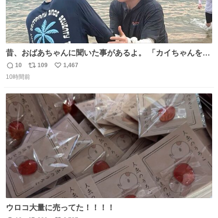
昔、おばあちゃんに聞いた事があるよ。 「カイちゃんをい
じめると、アイツが海から上がって来るぞ。」って。
10
109
1,467
返
リ
い
10時間前
信
ポ
い
数
ス
ね
ト
数
数
ウロコ大量に売ってた！！！！