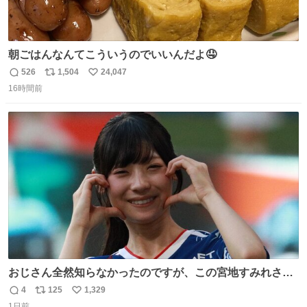
朝ごはんなんてこういうのでいいんだよ🤤
526
1,504
24,047
返
リ
い
16時間前
信
ポ
い
数
ス
ね
ト
数
数
おじさん全然知らなかったのですが、この宮地すみれさん
（日向坂46）はマリサポだったのですね。 カメラ目線でに
4
125
1,329
返
リ
い
っこりしていただいたので撮影したものの、全然誰だか知
1日前