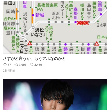
ト
数
数
さすがと言うか、もうアホなのかと
77
1,006
3,460
返
リ
い
18時間前
信
ポ
い
数
ス
ね
ト
数
数