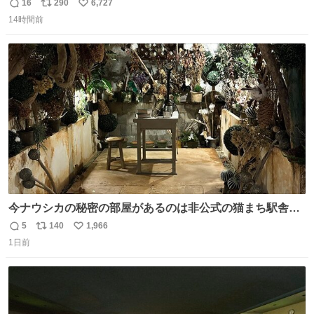
16
290
6,727
返
リ
い
14時間前
信
ポ
い
数
ス
ね
ト
数
数
今ナウシカの秘密の部屋があるのは非公式の猫まち駅舎だ
けだもんね。本物が欲しいね
5
140
1,966
返
リ
い
1日前
信
ポ
い
数
ス
ね
ト
数
数