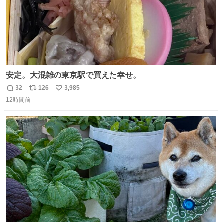
安定。大混雑の東京駅で買えた幸せ。
32
126
3,985
返
リ
い
12時間前
信
ポ
い
数
ス
ね
ト
数
数