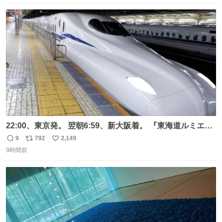
数
ス
ね
ト
数
数
22:00、東京発。 翌朝6:59、新大阪着。 『東海道ルミエー
ルエクスプレス』が今夜、初運行！ 岐阜羽島駅で夜を越す
9
792
2,149
返
リ
い
東海道新幹線。寝台列車じゃないのに、朝まで新幹線とい
9時間前
信
ポ
い
う、なんだか特別体験😉 #TRAINTRIP #東海道ルミエール
数
ス
ね
エクスプレス
ト
数
数