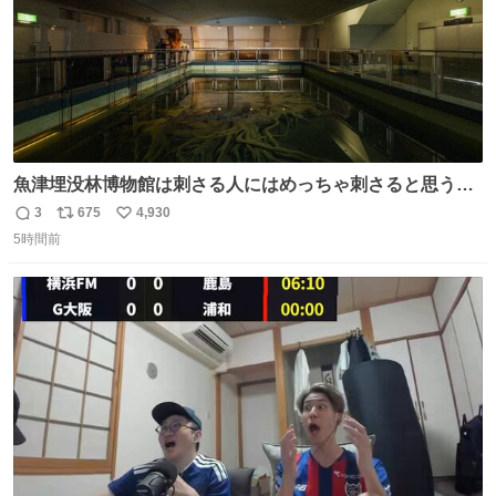
魚津埋没林博物館は刺さる人にはめっちゃ刺さると思う施
設 無人になった時の雰囲気が凄まじかった
3
675
4,930
返
リ
い
5時間前
信
ポ
い
数
ス
ね
ト
数
数