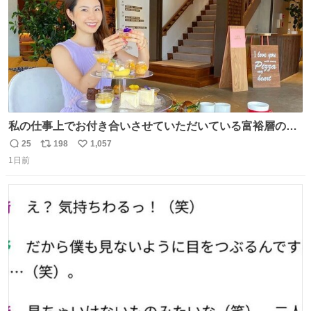
私の仕事上でお付き合いさせていただいている富裕層の社
長さん達は、こんな事しない。 こんな自慢は一切しない
25
198
1,057
返
リ
い
し、なんなら表に出てこない。 自分に自信がない半端モン
1日前
信
ポ
い
はブランドで自分を飾りキラキラ自慢をする。 #折田楓
数
ス
ね
#merchu
ト
数
数