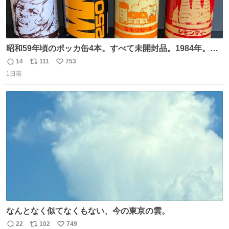
昭和59年頃のポッカ缶4本。すべて未開封品。1984年。P
マーク。昭和レトロ！
14
111
753
返
リ
い
1日前
信
ポ
い
数
ス
ね
ト
数
数
なんとなく似てなくもない、今の東京の雲。
22
102
749
返
リ
い