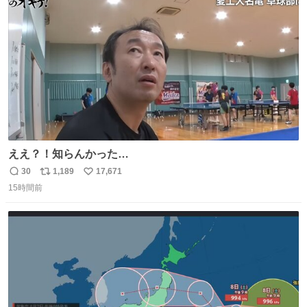
こから積み重ねてきた努力や練習量が見て取れる…
ト
数
数
ええ？！知らんかった…
30
1,189
17,671
返
リ
い
15時間前
信
ポ
い
数
ス
ね
ト
数
数