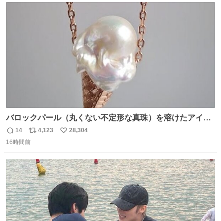
ト
数
数
バロックパール（丸くない不定形な真珠）を溶けたアイス
や飴玉、雲、アヒルに見立ててジュエリーデザイナー、
14
4,123
28,304
返
リ
い
Ben Choi 蔡俊文さんの作品。
16時間前
信
ポ
い
instagram.com/bcjoaillerie/
数
ス
ね
ト
数
数