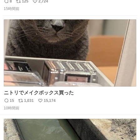
間に一族が潰える」「死ぬとき1人とか嫌」だから結婚願
8
125
2,724
返
リ
い
望は"ある"って答えたものの、結局「（結婚は）向いてね
15時間前
信
ポ
い
ぇのかもしれない」で締める北山くん、きっといろいろ考
数
ス
ね
えて言葉を選んで、まるく収めてくれたんだなと思った
ト
数
数
ニトリでメイクボックス買った
15
1,031
15,174
返
リ
い
10時間前
信
ポ
い
数
ス
ね
ト
数
数