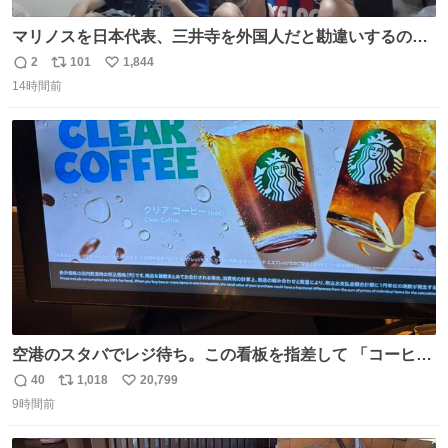
マリノスを日本代表、三井寺を外国人だと勘違いするのお
もろくて爽
2
101
1,844
返
リ
い
14時間前
信
ポ
い
数
ス
ね
ト
数
数
空港のスタバでレジ待ち。この看板を指差して 「コーヒー
苦手な人コーヒー飲まないよ！」て叫び続けてる子供いて
40
1,018
20,799
返
リ
い
吹き出しそうwお母さんお疲れ様です。
9時間前
信
ポ
い
数
ス
ね