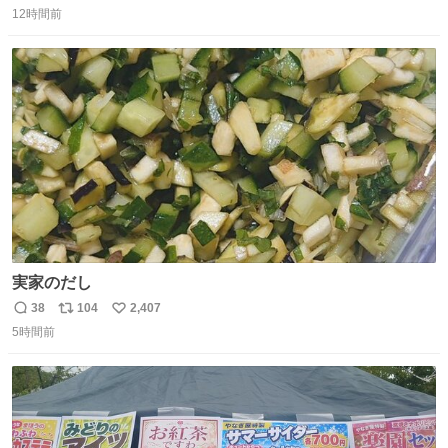
12時間前
信
ポ
い
数
ス
ね
ト
数
数
実家のだし
38
104
2,407
返
リ
い
5時間前
信
ポ
い
数
ス
ね
ト
数
数