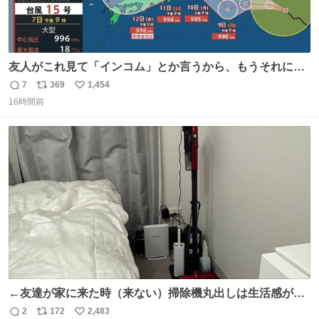
友人がこれ見て「インコム」とか言うから、もうそれにし
か見えなくなっちゃった。
7
369
1,454
返
リ
い
16時間前
信
ポ
い
数
ス
ね
ト
数
数
←友達が家に来た時（来ない）掃除機丸出しは生活感が出
てかっこ悪いなぁ →せや
2
172
2,483
返
リ
い