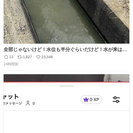
全部じゃないけど！水位も半分ぐらいだけど！水が来はじ
めたよ！！！ 作業してくれた方々ありがとーーー
13
1,827
23,346
返
リ
い
ー！！！！！！！！！！！！！！！！！！！！！！！！！
14時間前
信
ポ
い
！
数
ス
ね
ト
数
数