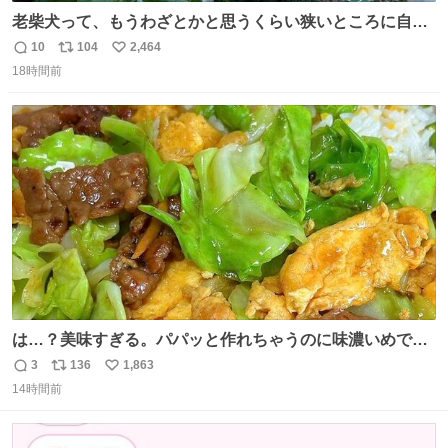
老柴犬って、もうわざとかと思うくらい狭いところに自ら
はまりにいくじゃないですか？ 今朝ガーデニングしてる飼
10
104
2,464
返
リ
い
い主の間にはまってきて、最高に可愛かった♥️
18時間前
信
ポ
い
数
ス
ね
ト
数
数
は…？美味すぎる。パパッと作れちゃうのに味濃いめで満
足感エグいの天才だろ🥹
3
136
1,863
返
リ
い
14時間前
信
ポ
い
数
ス
ね
ト
数