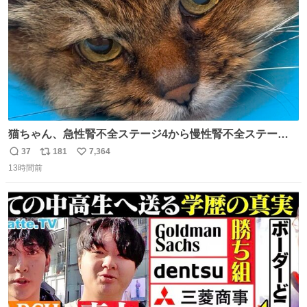
猫ちゃん、急性腎不全ステージ4から慢性腎不全ステージ2
になりました😭点滴も週一で大丈夫になった… このままだ
37
181
7,364
返
リ
い
と2、3日持たないって言われたのが嘘みたい…本当に嬉し
13時間前
信
ポ
い
い😭😭😭頑張ってくれてありがとう😭😭😭 嬉しくて帰り
数
ス
ね
道泣きながら歩いてたら向こうから来た人にすごい顔され
ト
数
数
た🫠