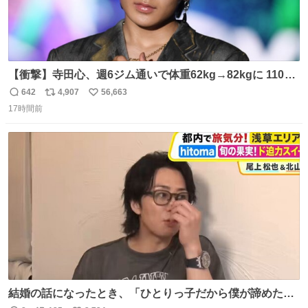
【衝撃】寺田心、週6ジム通いで体重62kg→82kgに 110kg
のベンチプレス持ち上げる姿披露
642
4,907
56,663
返
リ
い
news.livedoor.com/article/detail… 元々自重のみだった
17時間前
信
ポ
い
が、更に筋肉を大きくするためジム通いを開始。筋肉増量
数
ス
ね
のためおにぎり10個、ゼリー飲料3～4本、パスタと毎日4
ト
数
数
千kcalオーバーの食事を摂取し、増量したという。
結婚の話になったとき、「ひとりっ子だから僕が諦めた瞬