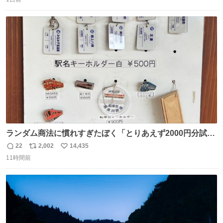
信
ポ
い
りませんでした。 マリサポらしいのでこれからは名前覚え
数
ス
ね
ます！！
ト
数
数
ランダム商法に慣れすぎたぼく「とりあえず2000円分試し
てみるか…」 駅員さん「どれが欲しいの？」 ぼく「えっ
22
2,002
14,435
返
リ
い
良いんですか？」 駅員さん「何が…？？」 やっぱランダム
11時間前
信
ポ
い
って悪い文化だ
数
ス
ね
わ！！！！！！！！！！！！！！！！！！！！
ト
数
数