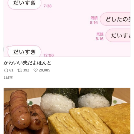
数
かわいい夫だよほんと
61
392
29,085
返
リ
い
1日前
信
ポ
い
数
ス
ね
ト
数
数