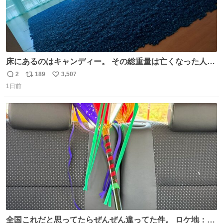
床にあるのはキャンディー。 その総重量は亡くなった人と
同等の重さだそうです。 鑑賞者は一つ持ち帰れますが、亡
2
189
3,507
返
リ
い
くなった人の一部を持ち帰っているような感覚になりまし
1日前
信
ポ
い
た。 勇気を出して口に入れたら、ハッカ味😳✨ #ポーラ美
数
ス
ね
術館
ト
数
数
全国これだと思ってたらぜんぜん違ってた件。 ロケ地：広