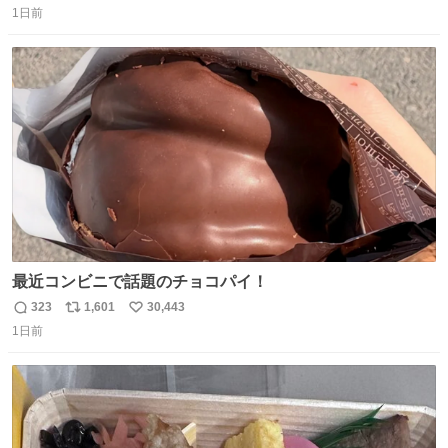
1日前
信
ポ
い
数
ス
ね
ト
数
数
最近コンビニで話題のチョコパイ！
323
1,601
30,443
返
リ
い
1日前
信
ポ
い
数
ス
ね
ト
数
数