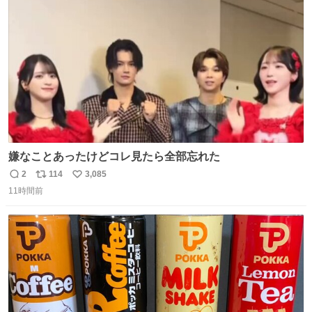
ト
数
数
嫌なことあったけどコレ見たら全部忘れた
2
114
3,085
返
リ
い
11時間前
信
ポ
い
数
ス
ね
ト
数
数