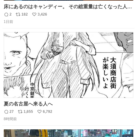
床にあるのはキャンディー。 その総重量は亡くなった人と
同等の重さだそうです。 鑑賞者は一つ持ち帰れますが、亡
2
182
3,426
返
リ
い
くなった人の一部を持ち帰っているような感覚になりまし
1日前
信
ポ
い
た。 勇気を出して口に入れたら、ハッカ味😳✨ #ポーラ美
数
ス
ね
術館
ト
数
数
夏の名古屋へ来る人へ
27
1,655
6,792
返
リ
い
8時間前
信
ポ
い
数
ス
ね
ト
数