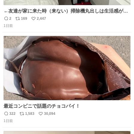
←友達が家に来た時（来ない）掃除機丸出しは生活感が出
てかっこ悪いなぁ →せや
2
169
2,447
返
リ
い
1日前
信
ポ
い
数
ス
ね
ト
数
数
最近コンビニで話題のチョコパイ！
322
1,583
30,094
返
リ
い
1日前
信
ポ
い
数
ス
ね