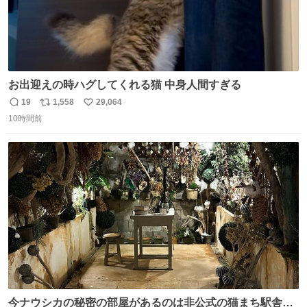
お出迎えの時ハグしてくれる猫 中身人間すぎる
19
1,558
29,064
返
リ
い
10時間前
信
ポ
い
数
ス
ね
ト
数
数
今ナウシカの秘密の部屋があるのは非公式の猫まち駅舎だ