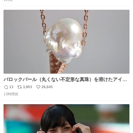
信
ポ
い
はブランドで自分を飾りキラキラ自慢をする。 #折田楓
数
ス
ね
#merchu
ト
数
数
バロックパール（丸くない不定形な真珠）を溶けたアイス
や飴玉、雲、アヒルに見立ててジュエリーデザイナー、
13
3,903
26,645
返
リ
い
Ben Choi 蔡俊文さんの作品。
13時間前
信
ポ
い
instagram.com/bcjoaillerie/
数
ス
ね
ト
数
数