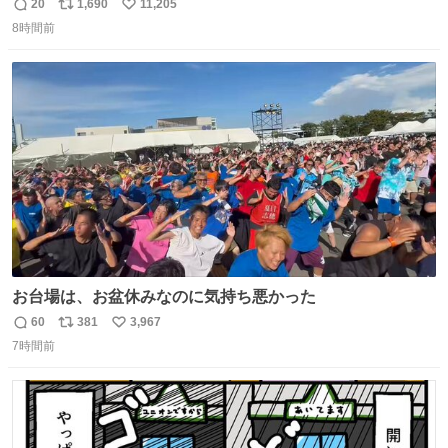
てみるか…」 駅員さん「どれが欲しいの？」 ぼく「えっ
20
1,690
11,205
返
リ
い
良いんですか？」 駅員さん「何が…？？」 やっぱランダム
8時間前
信
ポ
い
って悪い文化だ
数
ス
ね
わ！！！！！！！！！！！！！！！！！！！！
ト
数
数
お台場は、お盆休みなのに気持ち悪かった
60
381
3,967
返
リ
い
7時間前
信
ポ
い
数
ス
ね
ト
数
数