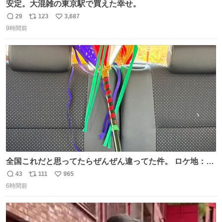
安定。大混雑の東京駅で買えた幸せ。
29
123
3,687
返
リ
い
9時間前
信
ポ
い
数
ス
ね
ト
数
数
全国これだと思ってたらぜんぜん違ってた件。 ロケ地：広
島
43
111
965
返
リ
い
6時間前
信
ポ
い
数
ス
ね
ト
数
数