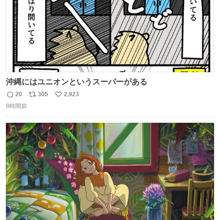
沖縄にはユニオンというスーパーがある
20
305
2,923
返
リ
い
8時間前
信
ポ
い
数
ス
ね
ト
数
数