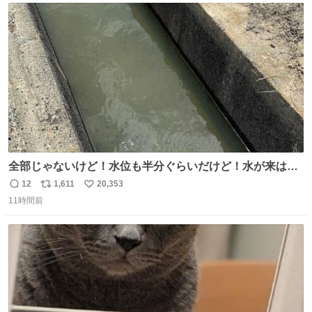
ト
数
数
全部じゃないけど！水位も半分ぐらいだけど！水が来はじ
めたよ！！！ 作業してくれた方々ありがとーーー
12
1,611
20,353
返
リ
い
ー！！！！！！！！！！！！！！！！！！！！！！！！！
11時間前
信
ポ
い
！
数
ス
ね
ト
数
数