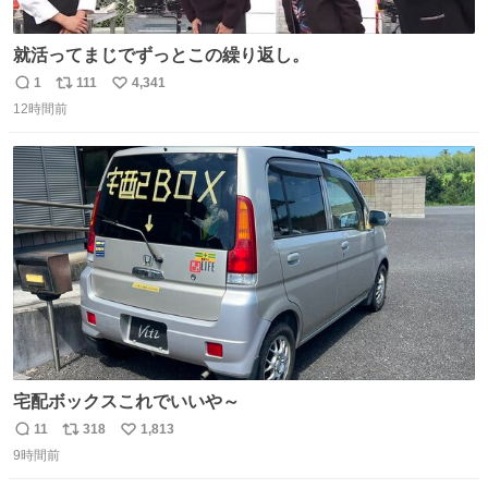
就活ってまじでずっとこの繰り返し。
1
111
4,341
返
リ
い
12時間前
信
ポ
い
数
ス
ね
ト
数
数
宅配ボックスこれでいいや～
11
318
1,813
返
リ
い
9時間前
信
ポ
い
数
ス
ね