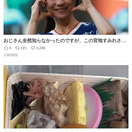
おじさん全然知らなかったのですが、この宮地すみれさん
（日向坂46）はマリサポだったのですね。 カメラ目線でに
4
121
1,246
返
リ
い
っこりしていただいたので撮影したものの、全然誰だか知
23時間前
信
ポ
い
りませんでした。 マリサポらしいのでこれからは名前覚え
数
ス
ね
ます！！
ト
数
数