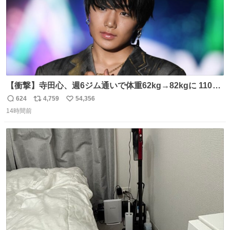
【衝撃】寺田心、週6ジム通いで体重62kg→82kgに 110kg
のベンチプレス持ち上げる姿披露
624
4,759
54,356
返
リ
い
news.livedoor.com/article/detail… 元々自重のみだった
14時間前
信
ポ
い
が、更に筋肉を大きくするためジム通いを開始。筋肉増量
数
ス
ね
のためおにぎり10個、ゼリー飲料3～4本、パスタと毎日4
ト
数
数
千kcalオーバーの食事を摂取し、増量したという。