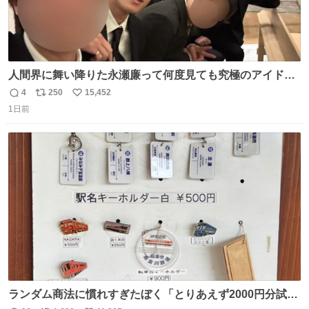
人間界に舞い降りた永瀬廉って何度見ても究極のアイドル
過ぎてずっと味する。美味い。
4
250
15,452
返
リ
い
1日前
信
ポ
い
数
ス
ね
ト
数
数
ランダム商法に慣れすぎたぼく「とりあえず2000円分試し