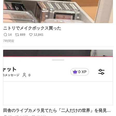
ニトリでメイクボックス買った
14
889
12,841
返
リ
い
7時間前
信
ポ
い
数
ス
ね
ト
数
数
田舎のライブカメラ見てたら「二人だけの世界」を発見し