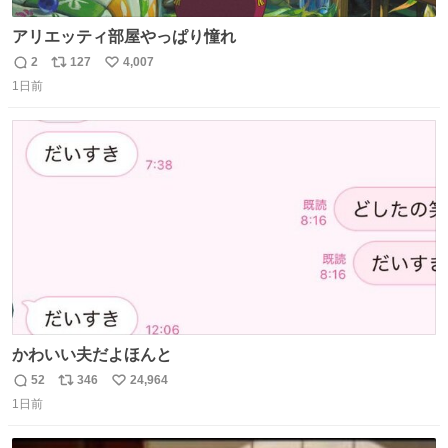
アリエッティ部屋やっぱり憧れ
2
127
4,007
返
リ
い
1日前
信
ポ
い
数
ス
ね
ト
数
数
かわいい夫だよほんと
52
346
24,964
返
リ
い
1日前
信
ポ
い
数
ス
ね