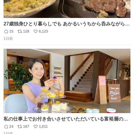
27歳独身ひとり暮らしでも あかるいうちから呑みながらキ
ッチンでひとり焼肉できてしあわせだもん՞ o̴̶̷̥ ̫ o̴̶̷̥ ՞
15
128
6,125
返
リ
い
1日前
信
ポ
い
数
ス
ね
ト
数
数
私の仕事上でお付き合いさせていただいている富裕層の社
長さん達は、こんな事しない。 こんな自慢は一切しない
24
187
1,011
返
リ
い
し、なんなら表に出てこない。 自分に自信がない半端モン
1日前