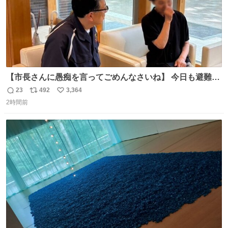
【市長さんに愚痴を言ってごめんなさいね】 今日も避難所
を回り、皆さんのお話を伺いました。 少し辛そうな表情を
23
492
3,364
返
リ
い
されていた高齢の女性に、「どうぞ遠慮なく、何でも話し
2時間前
信
ポ
い
てください」と声をかけました。
数
ス
ね
ト
数
数