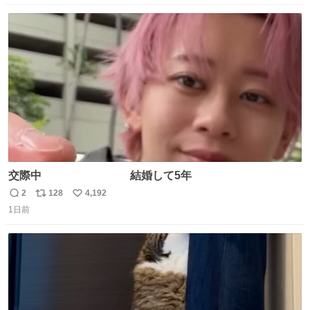
数
ス
ね
ト
数
数
交際中 結婚して5年
2
128
4,192
返
リ
い
1日前
信
ポ
い
数
ス
ね
ト
数
数