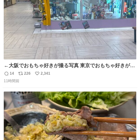
数
←大阪でおもちゃ好きが撮る写真 東京でおもちゃ好きが撮
る写真→
14
226
2,341
返
リ
い
11時間前
信
ポ
い
数
ス
ね
ト
数
数