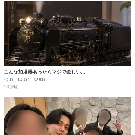
ト
数
数
こんな加湿器あったらマジで欲しい…
13
134
923
返
リ
い
14時間前
信
ポ
い
数
ス
ね
ト
数
数