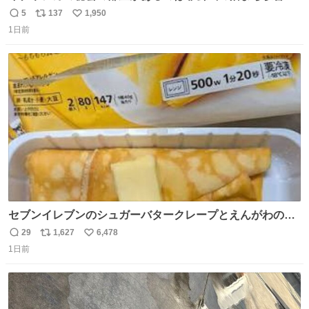
けだもんね。本物が欲しいね
5
137
1,950
返
リ
い
1日前
信
ポ
い
数
ス
ね
ト
数
数
セブンイレブンのシュガーバタークレープとえんがわの寿
司を探している人へ！ シュガーバタークレープは目黒、品
29
1,627
6,478
返
リ
い
川、蒲田、渋谷、川崎、横浜、鶴見、九州の一部エリア限
1日前
信
ポ
い
定商品で8月5日に発注が終了したため店舗に置いてあると
数
ス
ね
ころ少ないですが見つけたら即買いです🤩❣️
ト
数
数