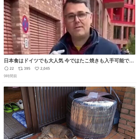
日本食はドイツでも大人気 今ではたこ焼きも入手可能です
が、🥑や🌽、ウィンナーや枝豆などが入っているオリジナ
22
395
2,045
返
リ
い
ルたこ焼きへと進化 大使館の広報課長ハインリッヒは、日
9時間前
信
ポ
い
本でたこ焼きに心奪われ、ベルリンにいたときには出店で
数
ス
ね
焼いてました👏（ええ笑顔や） #たこ焼きの日
ト
数
数