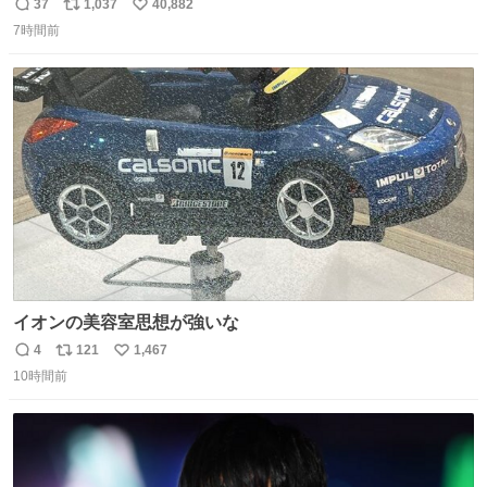
た
37
1,037
40,882
返
リ
い
7時間前
信
ポ
い
数
ス
ね
ト
数
数
イオンの美容室思想が強いな
4
121
1,467
返
リ
い
10時間前
信
ポ
い
数
ス
ね
ト
数
数