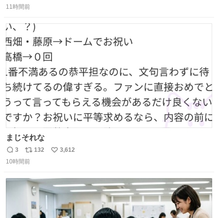
11時間前
信
ポ
い
数
ス
ね
ト
数
数
まじそれな
3
132
3,612
返
リ
い
10時間前
信
ポ
い
数
ス
ね
ト
数
数