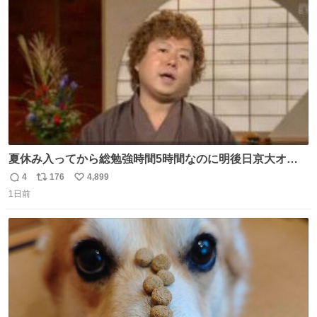
ト
数
数
夏休み入ってから総勉強時間5時間なのに明後日京大オー
プンで今これ
4
176
4,899
返
リ
い
1日前
信
ポ
い
数
ス
ね
ト
数
数