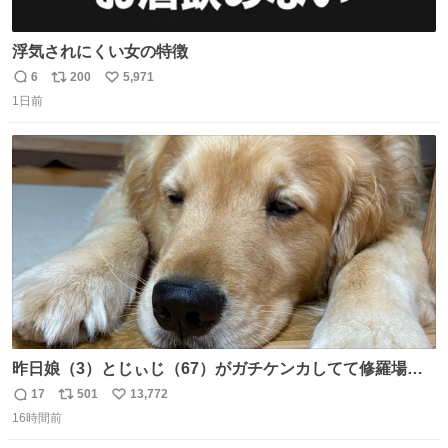
浮気されにくい女の特徴
6
200
5,971
返
リ
い
1日前
信
ポ
い
数
ス
ね
ト
数
数
昨日娘（3）とじぃじ（67）がガチケンカしてて修羅場だ
ったんだけど、ふぉるては可能な限り平たくなってまし
17
501
13,772
返
リ
い
た。犬が1番空気読める。
16時間前
信
ポ
い
数
ス
ね