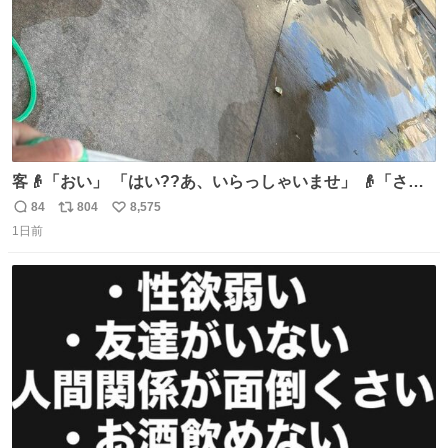
客👴「おい」 「はい??あ、いらっしゃいませ」 👴「さっ
きからずっと水出しっぱなしでもったいないだろ」 「静電
84
804
8,575
返
リ
い
気を逃がし、熱くなった地面の温度を下げ、引火事故の防
1日前
信
ポ
い
止の為必要な作業です」 👴「水不足の昨今にもったいない
数
ス
ね
ことをするな!!」 それでは歌います、聞いてください 「井
ト
数
数
戸水」