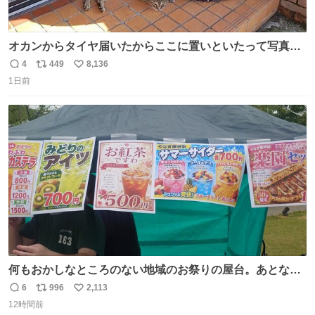
オカンからタイヤ届いたからここに置いといたって写真送
られてきたけど明らかに猫が邪魔くさそうな顔してて草
4
449
8,136
返
リ
い
1日前
信
ポ
い
数
ス
ね
ト
数
数
何もおかしなところのない地域のお祭りの屋台。あとなん
か割と聞き馴染みのあるBGMが流れてます #関広見まつり
6
996
2,113
返
リ
い
#関広見まつり2026
12時間前
信
ポ
い