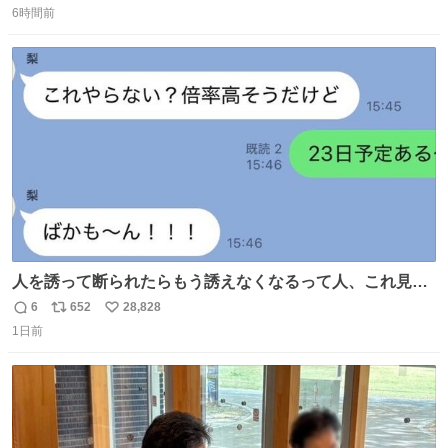
東海道新幹線。寝台列車じゃないのに、朝まで新幹線とい
6時間前
信
ポ
い
う、なんだか特別体験😉 #TRAINTRIP #東海道ルミエール
数
ス
ね
エクスプレス
ト
数
数
人を誘って断られたらもう誘えなくなるって人、これ見て
元気出してほしい
6
652
28,828
返
リ
い
1日前
信
ポ
い
数
ス
ね
ト
数
数