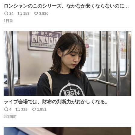
ロンシャンのこのシリーズ、なかなか安くならないのにセ
ール価格になってる🖤✨レザーなのが反則級にかわいい。
24
153
3,820
返
リ
い
持ってるだけでコーデが格上げされる。
1日前
信
ポ
い
数
ス
ね
ト
数
数
ライブ会場では、財布の判断力がおかしくなる。
4
333
1,851
返
リ
い
9時間前
信
ポ
い
数
ス
ね
ト
数