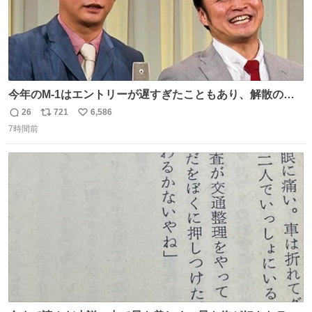
今年のM-1はエントリーが遅すぎたこともあり、解散の可
能性を作り出してからのスタート！！ 遅くなって申し訳な
26
721
6,586
返
リ
い
い🙏 エントリーナンバーは「GO!無策!」でかなり覚えやす
7時間前
信
ポ
い
い！応援をお願いすることになりそう！！
数
ス
ね
ト
数
数