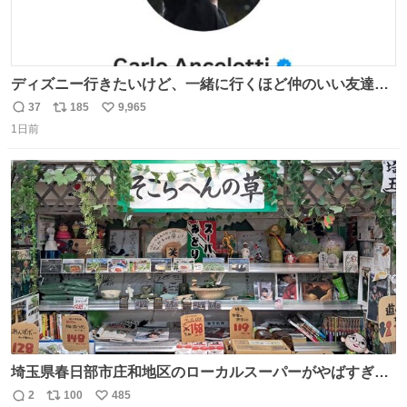
ディズニー行きたいけど、一緒に行くほど仲のいい友達が
居ない… ほんでこれ
37
185
9,965
返
リ
い
1日前
信
ポ
い
数
ス
ね
ト
数
数
埼玉県春日部市庄和地区のローカルスーパーがやばすぎ
る。どこまで売り物でどこから私物か不明なごちゃごちゃ
2
100
485
返
リ
い