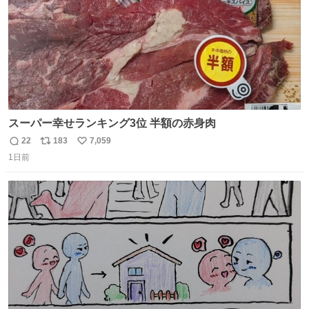
スーパー幸せランキング3位 半額の赤身肉
22
183
7,059
返
リ
い
1日前
信
ポ
い
数
ス
ね
ト
数
数