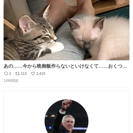
スします。「優秀」と「良い」は別なんですよね。 1/2
ト
数
数
あの……今から晩御飯作らないといけなくて……おくつろ
ぎのところ申し訳ないのですが……あの………😥
2
113
3,415
返
リ
い
14時間前
信
ポ
い
数
ス
ね
ト
数
数