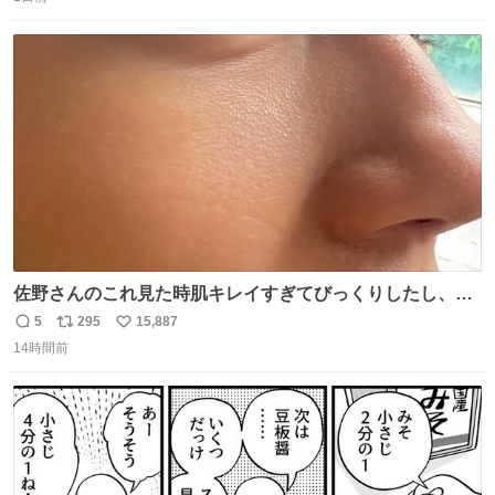
信
ポ
い
数
ス
ね
ト
数
数
佐野さんのこれ見た時肌キレイすぎてびっくりしたし、や
はりアイドルって体型･肌管理すごすぎる
5
295
15,887
返
リ
い
14時間前
信
ポ
い
数
ス
ね
ト
数
数