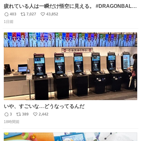
疲れている人は一瞬だけ悟空に見える。 #DRAGONBALL
#ドラゴンボール
403
7,027
43,852
返
リ
い
1日前
信
ポ
い
数
ス
ね
ト
数
数
いや、すごいな…どうなってるんだ
3
389
2,442
返
リ
い
18時間前
信
ポ
い
数
ス
ね
ト
数