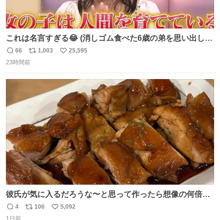
これは名言すぎる😂 (消しゴム食べた6歳の弟を思い出しな
がら)
66
1,003
25,595
返
リ
い
23時間前
信
ポ
い
数
ス
ね
ト
数
数
彼氏が気に入るだろうな〜と思って作ったら想像の何倍も
美味しい美味しい言ってくれて嬉しい
4
106
5,092
返
リ
い
1日前