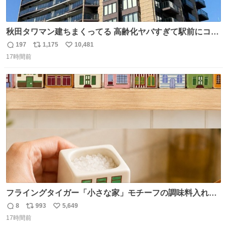
秋田タワマン建ちまくってる 高齢化ヤバすぎて駅前にコン
パクトシティつくって高齢者を住ませる考えらしい 病院も
197
1,175
10,481
返
リ
い
全部駅前にある
17時間前
信
ポ
い
数
ス
ね
ト
数
数
フライングタイガー「小さな家」モチーフの調味料入れ、
並べれば“デンマークの街並み”に ピンク・グリーン・テラ
8
993
5,649
返
リ
い
コッタの全9種 - fashion-press.net/news/149552
17時間前
信
ポ
い