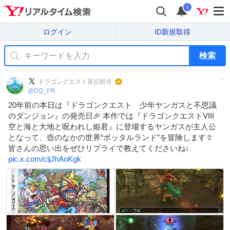
i
ログイン
ID新規取得
検索
ドラゴンクエスト宣伝担当
@
DQ_PR
20年前の本日は『ドラゴンクエスト 少年ヤンガスと不思議
のダンジョン』の発売日🎉 本作では『ドラゴンクエストVIII
空と海と大地と呪われし姫君』に登場するヤンガスが主人公
となって、壺のなかの世界“ポッタルランド”を冒険します🏺
皆さんの思い出をぜひリプライで教えてくださいね↓
pic.x.com/cljJhAoKgk