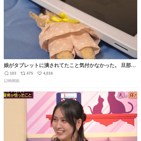
数
娘がタブレットに潰されてたこと気付かなかった。 旦那だ
けは娘の波長を感じ取れるから声出せずともSOSが伝わっ
103
475
4,016
返
リ
い
たらしい。 急いで旦那が救出して、泣きじゃくる娘に自分
12時間前
信
ポ
い
も謝って抱きしめようとしたら、ビンタされてしまった。
数
ス
ね
3回ほど。 小さい手だけど、地味に痛い。 その後、娘は旦
ト
数
数
那に泣きついてた。