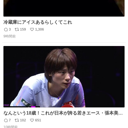
冷蔵庫にアイスあるらしくてこれ
3
159
1,306
返
リ
い
9時間前
信
ポ
い
数
ス
ね
ト
数
数
なんという18歳！これが日本が誇る若きエース・張本美和
🔥🔥🔥 0-2からの大逆転勝利でベスト8進出を果たす👊💥
7
102
651
返
リ
い
#WTTチャンピオンズ横浜 女子シングルス2回戦 🇯🇵#張本
10時間前