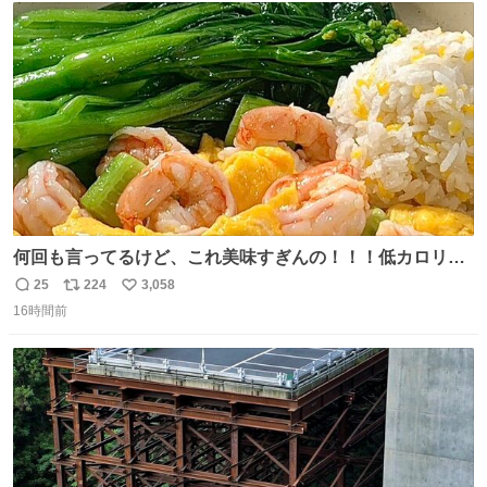
ト
数
数
何回も言ってるけど、これ美味すぎんの！！！低カロリー
で満足感エグいから一生食べてる😭
25
224
3,058
返
リ
い
16時間前
信
ポ
い
数
ス
ね
ト
数
数