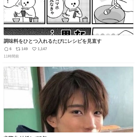
調味料をひとつ入れるたびにレシピを見直す
6
149
1,147
返
リ
い
11時間前
信
ポ
い
数
ス
ね
ト
数
数