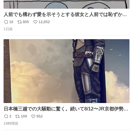
人前でも構わず愛を示そうとする彼女と人前では恥ずかし
いけど彼女を死ぬほど愛している彼氏 同士いませんか✋️
10
805
12,052
返
リ
い
1日前
信
ポ
い
数
ス
ね
ト
数
数
日本橋三越での大騒動に驚く。続いて8/12〜JR京都伊勢丹
でPOP UP STOREがオープンするとのこと…皆さんお怪
3
109
952
返
リ
い
我なくお買い物を🙏 写真は2026/5/21 ロードショーの前日
18時間前
信
ポ
い
。だーれも写真撮ってなかったんだけどなぁ😵‍💫
数
ス
ね