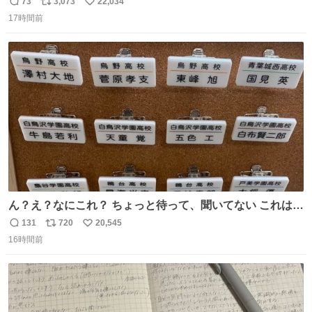
73
3,073
22,034
返
リ
い
17時間前
信
ポ
い
数
ス
ね
ト
数
数
ん？え？なにこれ？ ちょっと待って、聞いてない これは販
売されているのもですか？
131
720
20,545
返
リ
い
16時間前
信
ポ
い
数
ス
ね
ト
数
数