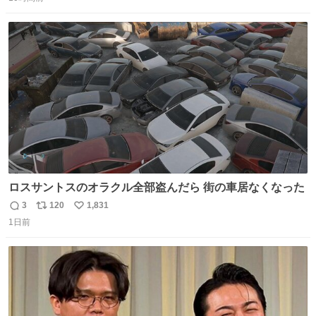
信
ポ
い
美和 3-2 陳熠🇨🇳 11-13/9-11/11-5/12-10/11-5 #テレ東 系
数
ス
ね
#BSテレ東 にて連日放送📺
ト
数
数
ロスサントスのオラクル全部盗んだら 街の車居なくなった
3
120
1,831
返
リ
い
1日前
信
ポ
い
数
ス
ね
ト
数
数