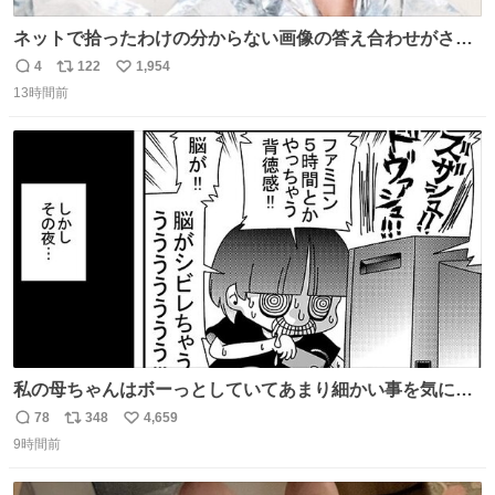
ネットで拾ったわけの分からない画像の答え合わせがされ
ていくw
4
122
1,954
返
リ
い
13時間前
信
ポ
い
数
ス
ね
ト
数
数
私の母ちゃんはボーっとしていてあまり細かい事を気にし
ません。優秀な人の多い現代の価値観から見ると、あまり
78
348
4,659
返
リ
い
優秀な母親ではないかもしれません。でも、だからこそ、
9時間前
信
ポ
い
私はそういう母親が大好きです。今も昔もすごくリラック
数
ス
ね