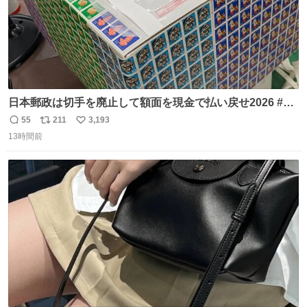
日本郵政は切手を廃止して額面を現金で払い戻せ2026 #日
本郵政 @JapanPostHD_PR
55
211
3,193
返
リ
い
13時間前
信
ポ
い
数
ス
ね
ト
数
数