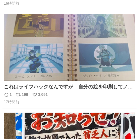
の店内には埼玉自虐習字がずらり。日替わり謎汁の試食や
16時間前
信
ポ
い
そこらへんの草使用の埼玉県民限定弁当、コアラのマーチ
数
ス
ね
どわあ～な謎パンなどなんでもあり。クレヨンしんちゃん
ト
数
数
を生んだ町、強すぎる。
これはライフハックなんですが 自分の絵を印刷してノー
トに貼って日付とキャプションを一言添えると 結構健康に
1
199
3,091
返
リ
い
いいです。
17時間前
信
ポ
い
数
ス
ね
ト
数
数