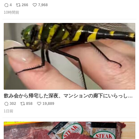
勇斗さんのコラボプリ
4
266
7,968
返
リ
い
10時間前
信
ポ
い
数
ス
ね
ト
数
数
飲み会から帰宅した深夜、マンションの廊下にいらっしゃ
ったオニヤンマ様 まさかこんな都会でお会いできるなんて
302
858
19,889
返
リ
い
思っておらず大興奮しております かっこよすぎる 指を差し
1日前
信
ポ
い
伸べると乗ってきてくれたのでひとまず一緒に帰宅しまし
数
ス
ね
たが、飛ばないということは弱っていらっしゃるのでしょ
ト
数
数
うか…素敵すぎる