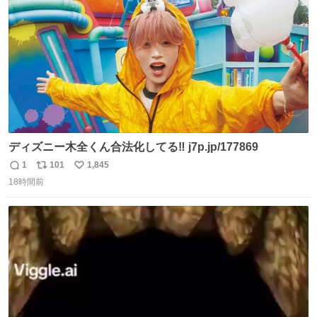
数
ディズニー木全くん合法化してる‼️ j7p.jp/177869
1
101
1,845
返
リ
い
18時間前
信
ポ
い
数
ス
ね
ト
数
数