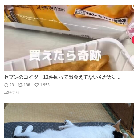
数
ス
ね
ト
数
数
セブンのコイツ、12件回って出会えてないんだが。。
23
138
1,953
返
リ
い
12時間前
信
ポ
い
数
ス
ね
ト
数
数