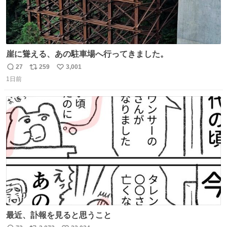
崖に聳える、あの駐車場へ行ってきました。
27
259
3,001
返
リ
い
1日前
信
ポ
い
数
ス
ね
ト
数
数
最近、訃報を見ると思うこと