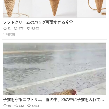
ソフトクリームのバッグ可愛すぎる🍦🤍
11
577
8,802
返
リ
い
13時間前
信
ポ
い
数
ス
ね
ト
数
数
子猫を守るニワトリ...。 雨の中、羽の中に子猫を入れて守
る姿に感動した！！ 愛は種族を超える！
66
732
5,433
返
リ
い