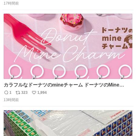
17時間前
信
ポ
い
数
ス
ね
ト
数
数
カラフルなドーナツのmineチャーム ドーナツのMine
charm マインチャーム fumuo.jp/view/item/0000…
1
323
1,994
返
リ
い
13時間前
信
ポ
い
数
ス
ね
ト
数
数