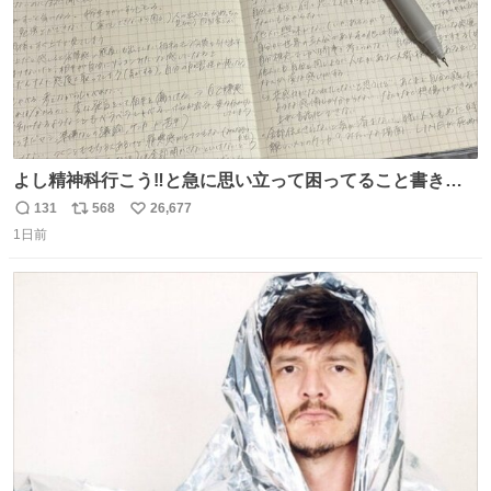
よし精神科行こう‼️と急に思い立って困ってること書き出
してたらペン止まらなくなってすごい勢いで埋まってワロ
131
568
26,677
返
リ
い
タ
1日前
信
ポ
い
数
ス
ね
ト
数
数