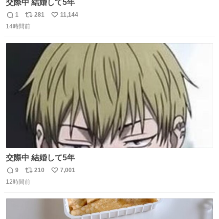
交際中 結婚して5年
1
281
11,144
返
リ
い
14時間前
信
ポ
い
数
ス
ね
ト
数
数
交際中 結婚して5年
9
210
7,001
返
リ
い
12時間前
信
ポ
い
数
ス
ね
ト
数
数