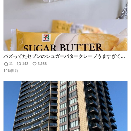
バズってたセブンのシュガーバタークレープうますぎて
7NOWで買い溜め🛒💭
11
142
3,688
返
リ
い
19時間前
信
ポ
い
数
ス
ね
ト
数
数