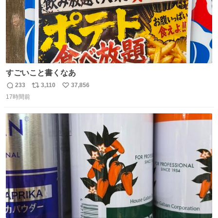
すごいこと書くなあ
233
3,110
37,856
返
リ
い
17時間前
信
ポ
い
数
ス
ね
ト
数
数