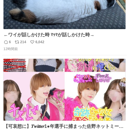
←ワイが話しかけた時 ﾏｯﾏが話しかけた時→
6
214
6,042
返
リ
い
12時間前
信
ポ
い
数
ス
ね
ト
数
数
【可哀想に】𝑻𝒘𝒊𝒕𝒕𝒆𝒓1●年選手に捕まった佐野ネットミーム