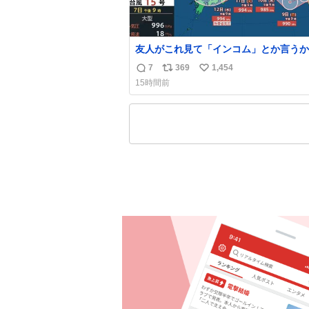
友人がこれ見て「インコム」とか言うか
もうそれにしか見えなくなっちゃった。
7
369
1,454
返
リ
い
15時間前
信
ポ
い
数
ス
ね
ト
数
数