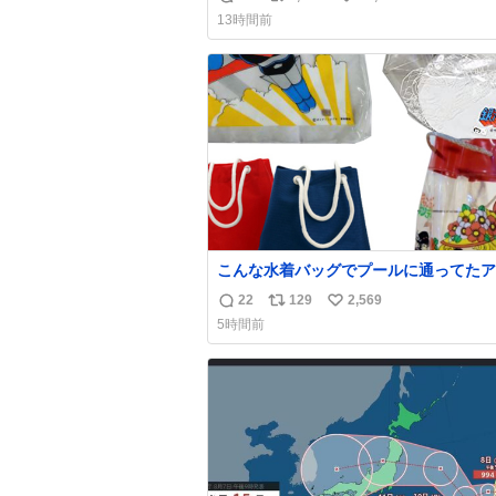
返
リ
い
方々ありがとーーー
13時間前
ー！！！！！！！！！！！！！！！！！
信
ポ
い
！！！！！！！
数
ス
ね
ト
数
数
こんな水着バッグでプールに通ってたア
タ、完全なる同世代（笑） #70年代 #
22
129
2,569
返
リ
い
代 #昭和レトロ
5時間前
信
ポ
い
数
ス
ね
ト
数
数