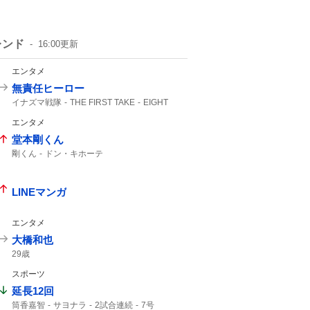
レンド
16:00
更新
エンタメ
無責任ヒーロー
イナズマ戦隊
THE FIRST TAKE
EIGHT
FIRST TAKE
させてもらいました
エンタメ
SUPER EIGHT
堂本剛くん
剛くん
ドン・キホーテ
LINEマンガ
エンタメ
大橋和也
29歳
スポーツ
延長12回
筒香嘉智
サヨナラ
2試合連続
7号