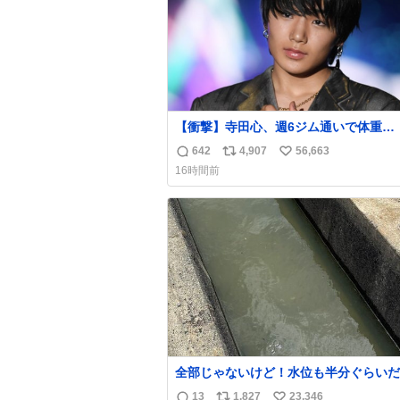
【衝撃】寺田心、週6ジム通いで体重
62kg→82kgに 110kgのベンチプレス
642
4,907
56,663
返
リ
い
げる姿披露
16時間前
news.livedoor.com/article/detail… 元々自重
信
ポ
い
のみだったが、更に筋肉を大きくするた
数
ス
ね
ム通いを開始。筋肉増量のためおにぎり
ト
数
個、ゼリー飲料3～4本、パスタと毎日4千
数
オーバーの食事を摂取し、増量したとい
全部じゃないけど！水位も半分ぐらいだ
ど！水が来はじめたよ！！！ 作業して
13
1,827
23,346