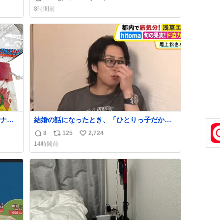
返
リ
い
8時間前
！！
信
ポ
い
数
ス
ね
ト
数
数
ナ
結婚の話になったとき、「ひとりっ子だから
80年
僕が諦めた瞬間に一族が潰える」「死ぬとき1
8
125
2,724
返
リ
い
人とか嫌」だから結婚願望は"ある"って答え
14時間前
たものの、結局「（結婚は）向いてねぇのか
信
ポ
い
もしれない」で締める北山くん、きっといろ
数
ス
ね
いろ考えて言葉を選んで、まるく収めてくれ
ト
数
たんだなと思った
数