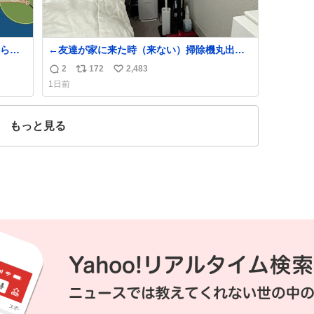
ら、
←友達が家に来た時（来ない）掃除機丸出し
は生活感が出てかっこ悪いなぁ →せや
2
172
2,483
返
リ
い
1日前
信
ポ
い
数
ス
ね
ト
数
もっと見る
数