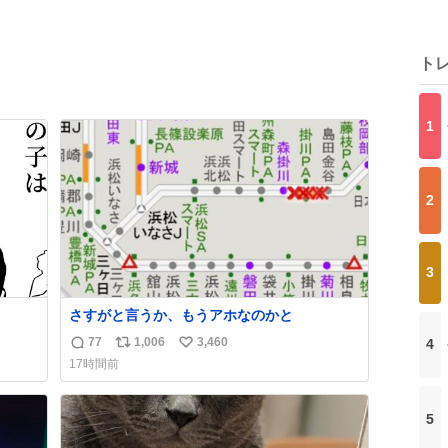
ト
1
2
3
さすがと言うか、もうアホなのかと
77
1,006
3,460
4
返
リ
い
17時間前
信
ポ
い
数
ス
ね
ト
数
5
数