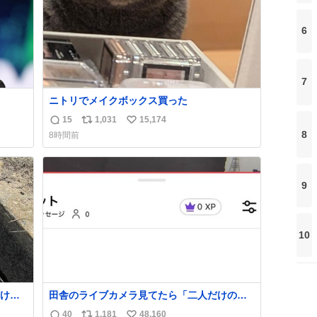
6
7
ニトリでメイクボックス買った
持ち上
15
1,031
15,174
返
リ
い
8
8時間前
信
ポ
い
めジ
数
ス
ね
10
ト
数
kcal
9
数
う。
10
け
田舎のライブカメラ見てたら「二人だけの世
くれた
界」を発見した
40
1,181
48,160