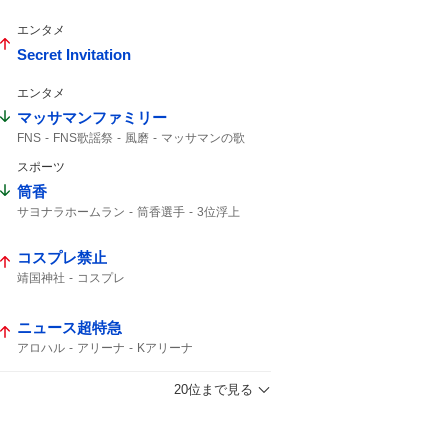
勝ち越し
ホームラン
エンタメ
Secret Invitation
エンタメ
マッサマンファミリー
FNS
FNS歌謡祭
風磨
マッサマンの歌
マッサマン
小池ママ
マッサマンママ
スポーツ
筒香
サヨナラホームラン
筒香選手
3位浮上
筒香嘉智
筒香が
馬場皐輔
Aクラス
ベイスターズ
サヨナラ勝ち
47分
コスプレ禁止
サヨナラ
10号
ハマスタ
借金完済
DeNA
延長戦
靖国神社
コスプレ
ニュース超特急
アロハル
アリーナ
Kアリーナ
20位まで見る