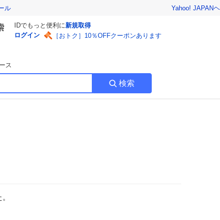
Yahoo! JAPAN
ヘ
ール
IDでもっと便利に
新規取得
ログイン
［おトク］10％OFFクーポンあります
ース
検索
た。