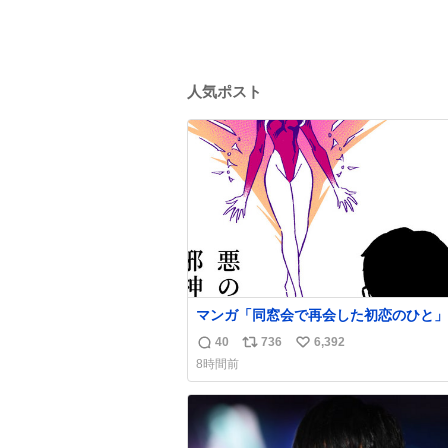
人気ポスト
マンガ「同窓会で再会した初恋のひと」
40
736
6,392
返
リ
い
8時間前
信
ポ
い
数
ス
ね
ト
数
数