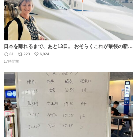
日本を離れるまで、あと13日。 おそらくこれが最後の新幹
線。駅弁には、お気に入りのうな重を。 残念ながら、富士
81
223
6,924
返
リ
い
山は今回も雲の中でした（やっぱり！）。 #私の好きな日
17時間前
信
ポ
い
本
数
ス
ね
ト
数
数