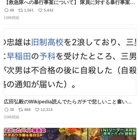
【救急隊への暴行事案について】 隊員に対する暴行事案
が、令和7年度の6件に対し、令和8年度は現在既に4件発生
48
1,561
5,442
返
リ
い
しています。 特に、この4日間で救急隊員に対する暴行事
16時間前
信
ポ
い
案が立て続けに2件発生しています。 このような行為に対
数
ス
ね
して隊員の安全を守るために、法的措置も辞さず毅然と対
ト
数
数
応していきます。
広田弘毅のWikipedia読んでたらガチで悲しいこと書いて
あって辛い
38
468
12,314
返
リ
い
20時間前
信
ポ
い
数
ス
ね
ト
数
数