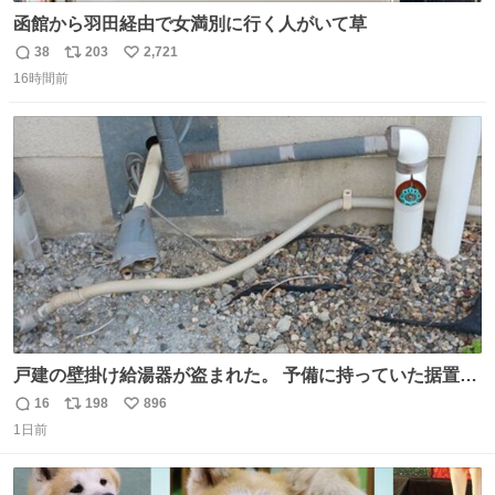
函館から羽田経由で女満別に行く人がいて草
38
203
2,721
返
リ
い
16時間前
信
ポ
い
数
ス
ね
ト
数
数
戸建の壁掛け給湯器が盗まれた。 予備に持っていた据置給
湯器があったのでガスやさんに設置してもらった。 工事費
16
198
896
返
リ
い
9万円。 痛い出費。 防犯カメラ設置した。 物騒な時代にな
1日前
信
ポ
い
ったな。 昔は給湯器盗むとか聞いたことなかったな。
数
ス
ね
ト
数