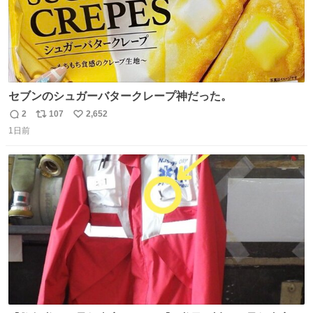
セブンのシュガーバタークレープ神だった。
2
107
2,652
返
リ
い
1日前
信
ポ
い
数
ス
ね
ト
数
数