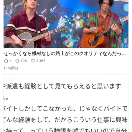
せっかくなら機材なしの路上がこのクオリティなんだって
バレてくれないかな。 「ガラクタ」大好き！
1
108
2,367
返
リ
い
#Sakurashimeji
12時間前
信
ポ
い
数
ス
ね
ト
数
数