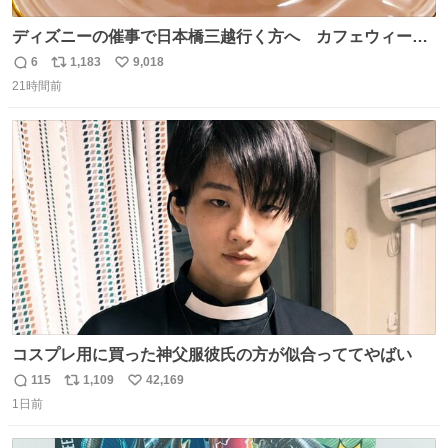
ディズニーの催事で日本橋三越行く方へ カフェウィーン
のザッハトルテを食べてください
6
1,183
9,018
返
リ
い
21時間前
信
ポ
い
数
ス
ね
ト
数
数
コスプレ用に買った神父服彼氏の方が似合っててやばい
115
1,109
42,169
返
リ
い
1日前
信
ポ
い
数
ス
ね