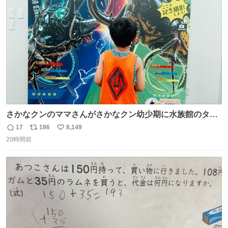
ト
数
数
さかなクンのママさんがさかなクン幼少期に水族館のタコ
水槽の前で1時間以上粘る彼に付き合ったらしいけれど、
17
186
8,149
返
リ
い
先日昆虫博でカブトムシを触り続ける息子に5時間付き合
20時間前
信
ポ
い
った私も将来誰か褒め称えて欲しい
数
ス
ね
ト
数
数