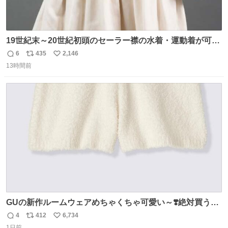
19世紀末～20世紀初頭のセーラー襟の水着・運動着が可可
愛くて100年以上前とは思えないデザイン。当時女性や子
6
435
2,146
返
リ
い
どものファッションにマリンルックが取り入れられるよう
13時間前
信
ポ
い
になり、その後、通学服や運動着、水着にも広がっていっ
数
ス
ね
たそう。紫外線が気になる現代なら、ラッシュガード感覚
ト
数
数
で着られそうですね。
GUの新作ルームウェアめちゃくちゃ可愛い～❣️絶対買うぞ
🪿🤍 9月下旬発売🪄
4
412
6,734
返
リ
い
1日前